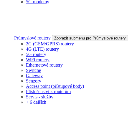
5G modemy
Průmyslové routery
Zobrazit submenu pro Průmyslové routery
2G (GSM/GPRS) routery
4G (LTE) routery
5G routery
WiFi routery
Ethernetové routery
Switche
Gateway
Senzory
Access point (přístupové body)
Příslušenství k routerům
Servis - služby
+ 6 dalších