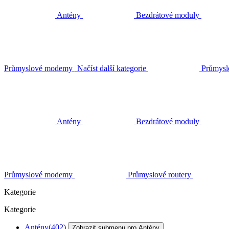
Antény
Bezdrátové moduly
Průmyslové modemy
Načíst další kategorie
Průmysl
Antény
Bezdrátové moduly
Průmyslové modemy
Průmyslové routery
Kategorie
Kategorie
Antény
(402)
Zobrazit submenu pro Antény