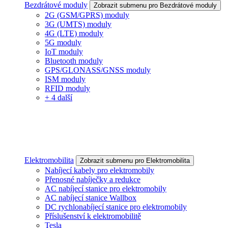
Bezdrátové moduly
Zobrazit submenu pro Bezdrátové moduly
2G (GSM/GPRS) moduly
3G (UMTS) moduly
4G (LTE) moduly
5G moduly
IoT moduly
Bluetooth moduly
GPS/GLONASS/GNSS moduly
ISM moduly
RFID moduly
+ 4 další
Elektromobilita
Zobrazit submenu pro Elektromobilita
Nabíjecí kabely pro elektromobily
Přenosné nabíječky a redukce
AC nabíjecí stanice pro elektromobily
AC nabíjecí stanice Wallbox
DC rychlonabíjecí stanice pro elektromobily
Příslušenství k elektromobilitě
Tesla