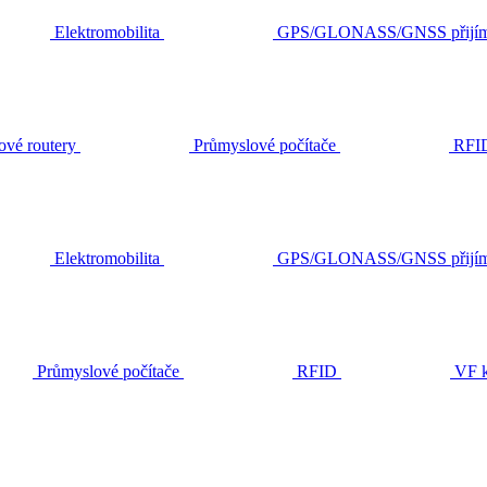
Elektromobilita
GPS/GLONASS/GNSS přijím
ové routery
Průmyslové počítače
RFI
Elektromobilita
GPS/GLONASS/GNSS přijím
Průmyslové počítače
RFID
VF k