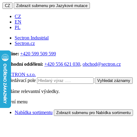
CZ
Zobrazit submenu pro Jazykové mutace
CZ
EN
PL
Sectron Industrial
Sectron.cz
Hotline:
+420 599 509 599
Obchodní oddělení:
+420 556 621 030
,
obchod@sectron.cz
SECTRON s.r.o.
Vyhledávací pole
Vyhledat záznamy
Hledáme relevantní výsledky.
Hlavní menu
Nabídka sortimentu
Zobrazit submenu pro Nabídka sortimentu