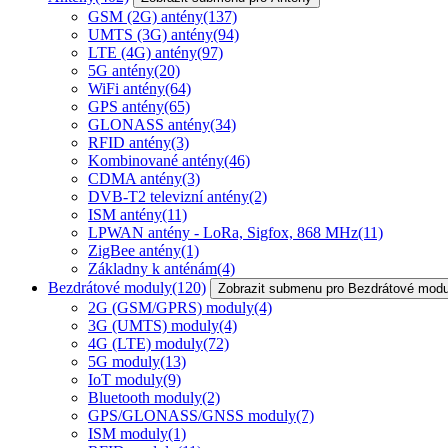
GSM (2G) antény
(137)
UMTS (3G) antény
(94)
LTE (4G) antény
(97)
5G antény
(20)
WiFi antény
(64)
GPS antény
(65)
GLONASS antény
(34)
RFID antény
(3)
Kombinované antény
(46)
CDMA antény
(3)
DVB-T2 televizní antény
(2)
ISM antény
(11)
LPWAN antény - LoRa, Sigfox, 868 MHz
(11)
ZigBee antény
(1)
Základny k anténám
(4)
Bezdrátové moduly
(120)
Zobrazit submenu pro Bezdrátové modu
2G (GSM/GPRS) moduly
(4)
3G (UMTS) moduly
(4)
4G (LTE) moduly
(72)
5G moduly
(13)
IoT moduly
(9)
Bluetooth moduly
(2)
GPS/GLONASS/GNSS moduly
(7)
ISM moduly
(1)