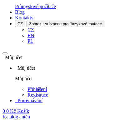
Průmyslové počítače
Blog
Kontakty
CZ
Zobrazit submenu pro Jazykové mutace
CZ
EN
PL
Můj účet
Můj účet
Můj účet
Přihlášení
Registrace
Porovnávání
0
0 Kč
Košík
Katalog antén