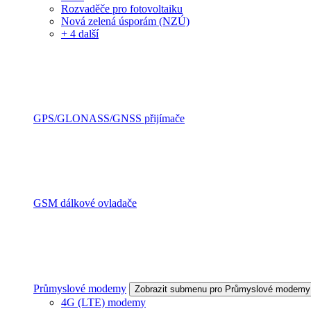
Rozvaděče pro fotovoltaiku
Nová zelená úsporám (NZÚ)
+ 4 další
GPS/GLONASS/GNSS přijímače
GSM dálkové ovladače
Průmyslové modemy
Zobrazit submenu pro Průmyslové modemy
4G (LTE) modemy