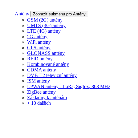
Antény
Zobrazit submenu pro Antény
GSM (2G) antény
UMTS (3G) antény
LTE (4G) antény
5G antény
WiFi antény
GPS antény
GLONASS antény
RFID antény
Kombinované antény
CDMA antény
DVB-T2 televizní antény
ISM antény
LPWAN antény - LoRa, Sigfox, 868 MHz
ZigBee antény
Základny k anténám
+ 10 dalších