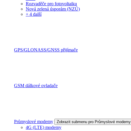
Rozvaděče pro fotovoltaiku
Nová zelená úsporám (NZÚ)
+ 4 další
GPS/GLONASS/GNSS přijímače
GSM dálkové ovladače
Průmyslové modemy
Zobrazit submenu pro Průmyslové modemy
4G (LTE) modemy