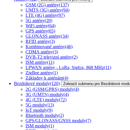
GSM (2G) antény
(137)
UMTS (3G) antény
(94)
LTE (4G) antény
(97)
5G antény
(20)
WiFi antény
(64)
GPS antény
(65)
GLONASS antény
(34)
RFID antény
(3)
Kombinované antény
(46)
CDMA antény
(3)
DVB-T2 televizní antény
(2)
ISM antény
(11)
LPWAN antény - LoRa, Sigfox, 868 MHz
(11)
ZigBee antény
(1)
Základny k anténám
(4)
Bezdrátové moduly
(120)
Zobrazit submenu pro Bezdrátové modu
2G (GSM/GPRS) moduly
(4)
3G (UMTS) moduly
(4)
4G (LTE) moduly
(72)
5G moduly
(13)
IoT moduly
(9)
Bluetooth moduly
(2)
GPS/GLONASS/GNSS moduly
(7)
ISM moduly
(1)