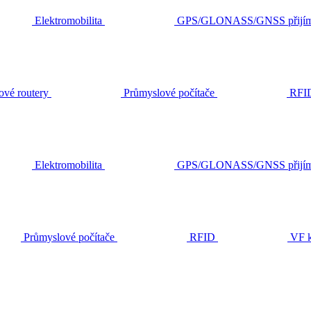
Elektromobilita
GPS/GLONASS/GNSS přijím
ové routery
Průmyslové počítače
RFI
Elektromobilita
GPS/GLONASS/GNSS přijím
Průmyslové počítače
RFID
VF k