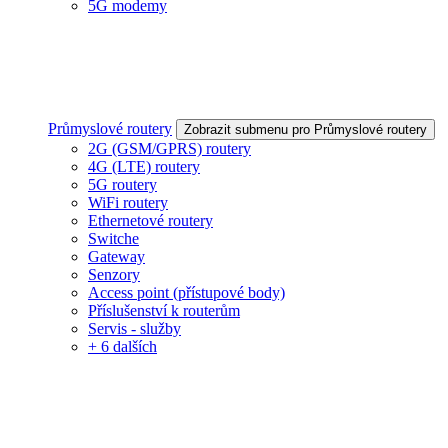
5G modemy
Průmyslové routery
Zobrazit submenu pro Průmyslové routery
2G (GSM/GPRS) routery
4G (LTE) routery
5G routery
WiFi routery
Ethernetové routery
Switche
Gateway
Senzory
Access point (přístupové body)
Příslušenství k routerům
Servis - služby
+ 6 dalších