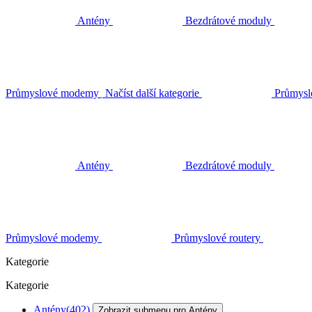
Antény
Bezdrátové moduly
Průmyslové modemy
Načíst další kategorie
Průmysl
Antény
Bezdrátové moduly
Průmyslové modemy
Průmyslové routery
Kategorie
Kategorie
Antény
(402)
Zobrazit submenu pro Antény