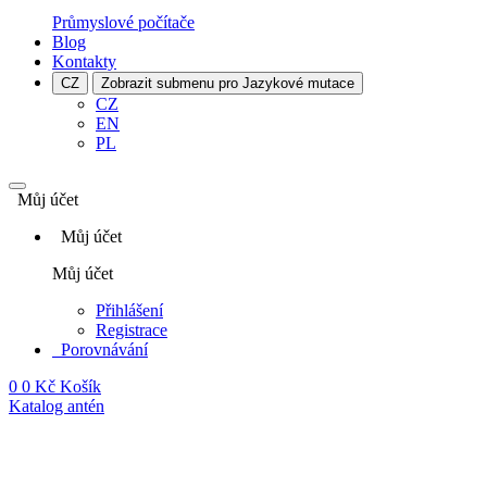
Průmyslové počítače
Blog
Kontakty
CZ
Zobrazit submenu pro Jazykové mutace
CZ
EN
PL
Můj účet
Můj účet
Můj účet
Přihlášení
Registrace
Porovnávání
0
0 Kč
Košík
Katalog antén