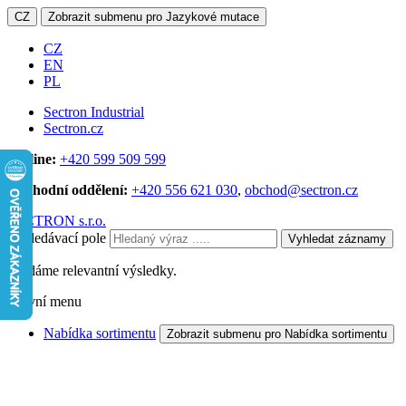
CZ
Zobrazit submenu pro Jazykové mutace
CZ
EN
PL
Sectron Industrial
Sectron.cz
Hotline:
+420 599 509 599
Obchodní oddělení:
+420 556 621 030
,
obchod@sectron.cz
SECTRON s.r.o.
Vyhledávací pole
Vyhledat záznamy
Hledáme relevantní výsledky.
Hlavní menu
Nabídka sortimentu
Zobrazit submenu pro Nabídka sortimentu