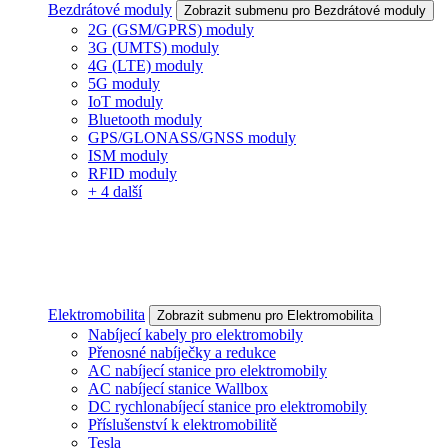
Bezdrátové moduly
Zobrazit submenu pro Bezdrátové moduly
2G (GSM/GPRS) moduly
3G (UMTS) moduly
4G (LTE) moduly
5G moduly
IoT moduly
Bluetooth moduly
GPS/GLONASS/GNSS moduly
ISM moduly
RFID moduly
+ 4 další
Elektromobilita
Zobrazit submenu pro Elektromobilita
Nabíjecí kabely pro elektromobily
Přenosné nabíječky a redukce
AC nabíjecí stanice pro elektromobily
AC nabíjecí stanice Wallbox
DC rychlonabíjecí stanice pro elektromobily
Příslušenství k elektromobilitě
Tesla