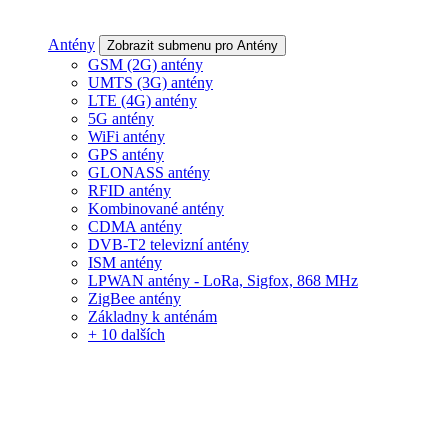
Antény
Zobrazit submenu pro Antény
GSM (2G) antény
UMTS (3G) antény
LTE (4G) antény
5G antény
WiFi antény
GPS antény
GLONASS antény
RFID antény
Kombinované antény
CDMA antény
DVB-T2 televizní antény
ISM antény
LPWAN antény - LoRa, Sigfox, 868 MHz
ZigBee antény
Základny k anténám
+ 10 dalších