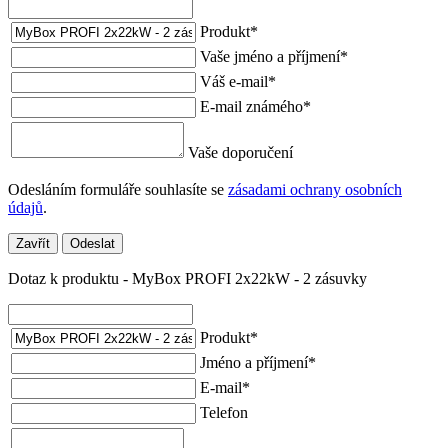
Produkt
*
Vaše jméno a příjmení
*
Váš e-mail
*
E-mail známého
*
Vaše doporučení
Odesláním formuláře souhlasíte se
zásadami ochrany osobních
údajů
.
Zavřít
Odeslat
Dotaz k produktu - MyBox PROFI 2x22kW - 2 zásuvky
Produkt
*
Jméno a příjmení
*
E-mail
*
Telefon