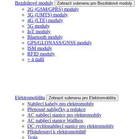
Bezdrátové moduly
Zobrazit submenu pro Bezdrátové moduly
2G (GSM/GPRS) moduly
3G (UMTS) moduly
4G (LTE) moduly
5G moduly
IoT moduly
Bluetooth moduly
GPS/GLONASS/GNSS moduly
ISM moduly
RFID moduly
+ 4 další
Elektromobilita
Zobrazit submenu pro Elektromobilita
Nabíjecí kabely pro elektromobily
Přenosné nabíječky a redukce
AC nabíjecí stanice pro elektromobily
AC nabíjecí stanice Wallbox
DC rychlonabíjecí stanice pro elektromobily
Příslušenství k elektromobilitě
Tesla