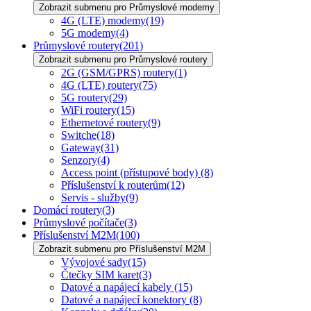
Zobrazit submenu pro Průmyslové modemy
4G (LTE) modemy
(19)
5G modemy
(4)
Průmyslové routery
(201)
Zobrazit submenu pro Průmyslové routery
2G (GSM/GPRS) routery
(1)
4G (LTE) routery
(75)
5G routery
(29)
WiFi routery
(15)
Ethernetové routery
(9)
Switche
(18)
Gateway
(31)
Senzory
(4)
Access point (přístupové body)
(8)
Příslušenství k routerům
(12)
Servis - služby
(9)
Domácí routery
(3)
Průmyslové počítače
(3)
Příslušenství M2M
(100)
Zobrazit submenu pro Příslušenství M2M
Vývojové sady
(15)
Čtečky SIM karet
(3)
Datové a napájecí kabely
(15)
Datové a napájecí konektory
(8)