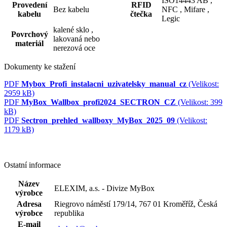
ISO14443 AB ,
Provedení
RFID
Bez kabelu
NFC ,
Mifare ,
kabelu
čtečka
Legic
kalené sklo ,
Povrchový
lakovaná nebo
materiál
nerezová oce
Dokumenty ke stažení
PDF
Mybox_Profi_instalacni_uzivatelsky_manual_cz
(Velikost:
2959 kB)
PDF
MyBox_Wallbox_profi2024_SECTRON_CZ
(Velikost: 399
kB)
PDF
Sectron_prehled_wallboxy_MyBox_2025_09
(Velikost:
1179 kB)
Ostatní informace
Název
ELEXIM, a.s. - Divize MyBox
výrobce
Adresa
Riegrovo náměstí 179/14, 767 01 Kroměříž, Česká
výrobce
republika
E-mail