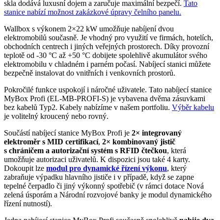
skla dodává luxusní dojem a zaručuje maximální bezpečí.
Tato
stanice nabízí možnost zakázkové úpravy čelního panelu.
Wallbox
s výkonem 2×22 kW umožňuje nabíjení dvou
elektromobilů
současně. Je vhodný pro využití ve firmách, hotelích,
obchodních centrech i jiných veřejných prostorech.
Díky provozní
teplotě od -30 °C až +50 °C
dobijete spolehlivě akumulátor svého
elektromobilu
v chladném i parném počasí.
Nabíjecí stanici můžete
bezpečně instalovat do vnitřních i venkovních prostorů.
Pokročilé funkce uspokojí i náročné uživatele.
Tato nabíjecí stanice
M
yBox Profi (EL-MB-PROFI-S)
je vybavena dvěma zásuvkami
bez kabelů Typ2. Kabely nabízíme v našem portfoliu.
Výběr kabelu
je volitelný kroucený nebo rovný.
Součástí nabíjecí stanice MyBox Profi je
2×
integrovaný
elektroměr
s MID certifikací
,
2×
kombinovaný jistič
s chráničem a
autorizační systém s
RFID
čtečkou
, která
umožňuje autorizaci uživatelů. K dispozici jsou také 4 karty.
Dokoupit lze
modul
pro dynamické řízení výkonu
, který
zabraňuje výpadku hlavního jističe i v případě, když se zapne
tepelné čerpadlo či jiný výkonný spotřebič (v rámci dotace Nová
zelená úsporám a Národní rozvojové banky je
modul
dynamického
řízení nutností).