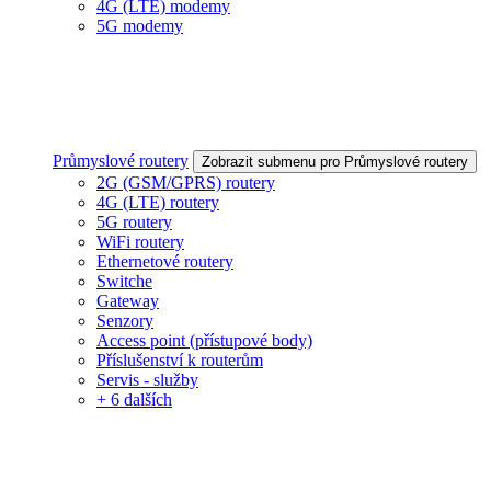
4G (LTE) modemy
5G modemy
Průmyslové routery
Zobrazit submenu pro Průmyslové routery
2G (GSM/GPRS) routery
4G (LTE) routery
5G routery
WiFi routery
Ethernetové routery
Switche
Gateway
Senzory
Access point (přístupové body)
Příslušenství k routerům
Servis - služby
+ 6 dalších