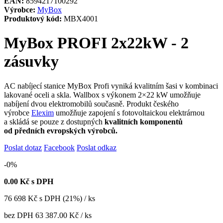
EAN:
8594217100292
Výrobce:
MyBox
Produktový kód:
MBX4001
MyBox PROFI 2x22kW - 2
zásuvky
AC nabíjecí stanice MyBox Profi vyniká kvalitním šasi v kombinaci
lakované oceli a skla. Wallbox s výkonem 2×22 kW umožňuje
nabíjení dvou elektromobilů současně. Produkt českého
výrobce
Elexim
umožňuje zapojení s fotovoltaickou elektrárnou
a skládá se pouze z dostupných
kvalitních komponentů
od předních evropských výrobců.
Poslat dotaz
Facebook
Poslat odkaz
-0%
0.00
Kč s DPH
76 698
Kč
s DPH (21%) / ks
bez DPH
63 387.00 Kč
/ ks