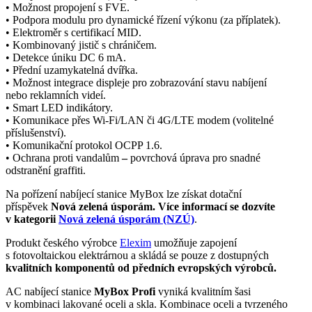
• Možnost propojení s FVE.
• Podpora modulu pro dynamické řízení výkonu (za příplatek).
• Elektroměr s certifikací MID.
• Kombinovaný jistič s chráničem.
• Detekce úniku DC 6 mA.
• Přední uzamykatelná dvířka.
• Možnost integrace displeje pro zobrazování stavu nabíjení
nebo reklamních videí.
•
Smart LED indikátory.
•
Komunikace přes
Wi-Fi
/LAN či 4G/LTE
modem
(volitelné
příslušenství).
•
Komunikační
protokol
OCPP
1.6.
•
Ochrana proti vandalům
–
povrchová úprava pro snadné
odstranění graffiti.
Na pořízení nabíjecí stanice MyBox lze získat dotační
příspěvek
Nová zelená úsporám. Více informací se dozvíte
v kategorii
Nová zelená úsporám (NZÚ)
.
Produkt českého výrobce
Elexim
umožňuje zapojení
s fotovoltaickou elektrárnou a skládá se pouze z dostupných
kvalitních komponentů od předních evropských výrobců.
AC nabíjecí stanice
MyBox Profi
vyniká kvalitním šasi
v kombinaci lakované oceli a skla.
Kombinace oceli a tvrzeného