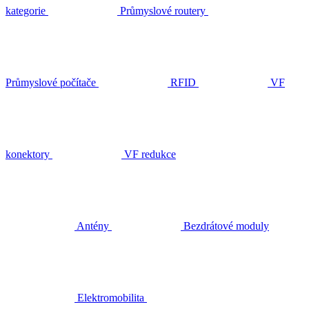
kategorie
Průmyslové routery
Průmyslové počítače
RFID
VF
konektory
VF redukce
Antény
Bezdrátové moduly
Elektromobilita