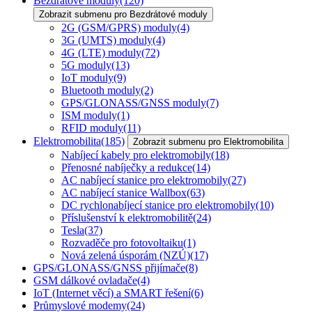
Bezdrátové moduly
(120)
Zobrazit submenu pro Bezdrátové moduly
2G (GSM/GPRS) moduly
(4)
3G (UMTS) moduly
(4)
4G (LTE) moduly
(72)
5G moduly
(13)
IoT moduly
(9)
Bluetooth moduly
(2)
GPS/GLONASS/GNSS moduly
(7)
ISM moduly
(1)
RFID moduly
(11)
Elektromobilita
(185)
Zobrazit submenu pro Elektromobilita
Nabíjecí kabely pro elektromobily
(18)
Přenosné nabíječky a redukce
(14)
AC nabíjecí stanice pro elektromobily
(27)
AC nabíjecí stanice Wallbox
(63)
DC rychlonabíjecí stanice pro elektromobily
(10)
Příslušenství k elektromobilitě
(24)
Tesla
(37)
Rozvaděče pro fotovoltaiku
(1)
Nová zelená úsporám (NZÚ)
(17)
GPS/GLONASS/GNSS přijímače
(8)
GSM dálkové ovladače
(4)
IoT (Internet věcí) a SMART řešení
(6)
Průmyslové modemy
(24)