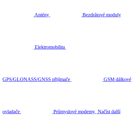
Antény
Bezdrátové moduly
Elektromobilita
GPS/GLONASS/GNSS přijímače
GSM dálkové
ovladače
Průmyslové modemy
Načíst další