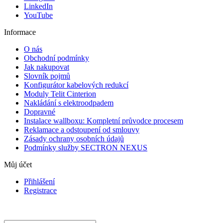
LinkedIn
YouTube
Informace
O nás
Obchodní podmínky
Jak nakupovat
Slovník pojmů
Konfigurátor kabelových redukcí
Moduly Telit Cinterion
Nakládání s elektroodpadem
Dopravné
Instalace wallboxu: Kompletní průvodce procesem
Reklamace a odstoupení od smlouvy
Zásady ochrany osobních údajů
Podmínky služby SECTRON NEXUS
Můj účet
Přihlášení
Registrace