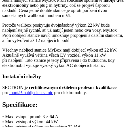
Jedna nabíjecí stanice MyBox Profi současně spolehlivě
nabije dva
elektromobily
nebo plug-in hybridy, což se projeví úsporou
nákladů. Cena jedné double stanice je oproti pořízení dvou
samostatných wallboxů mnohem nižší.
Protože wallbox poskytuje dvojnásobný výkon 22 kW bude
nabíjení stejně rychlé, ať už nabíjí jeden nebo dva vozy. MyBox
Profi dobíjecí stanice navíc umožňuje propojení s dalšími stanicemi,
a tím vytvoření až 12 nabíjecích bodů.
Všechny nabíjecí stanice MyBox mají dobíjecí výkon až 22 kW.
Aktuálně využívá většina všech EV vozidel výkon 11 kW
při nabíjení. Tato stanice je tedy připravena i do budoucna, kdy
elektromobil
využije vysoký výkon AC dobíjecích stanic.
Instalační služby
SECTRON je
certifikovaným držitelem profesní kvalifikace
pro
montáž nabíjecích stanic
pro
elektromobily
.
Specifikace:
• Max. vstupní proud: 3 × 64 A
• Max. výstupní výkon: 44 kW
•
Max. výstupní výkon na
konektor
: 22 kW