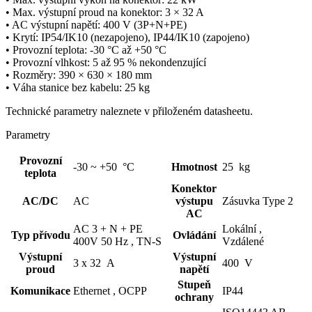
• M
ax. výstupní proud na
konektor
:
3 × 32 A
• AC výstupní napětí: 400 V (3P+N+PE)
• Krytí: IP54/IK10 (nezapojeno), IP44/IK10 (zapojeno)
• Provozní teplota: -30 °C až +50 °C
• Provozní vlhkost: 5 až 95 % nekondenzující
• Rozměry: 390 × 630 × 180 mm
• Váha stanice bez kabelu: 25 kg
Technické parametry naleznete v přiloženém datasheetu.
Parametry
Provozní
-30 ~ +50 °C
Hmotnost
25 kg
teplota
Konektor
AC/DC
AC
výstupu
Zásuvka Type 2
AC
AC 3 + N + PE
Lokální ,
Typ přívodu
Ovládání
400V 50 Hz ,
TN-S
Vzdálené
Výstupní
Výstupní
3 x 32 A
400 V
proud
napětí
Stupeň
Komunikace
Ethernet ,
OCPP
IP44
ochrany