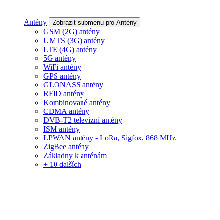
Antény
Zobrazit submenu pro Antény
GSM (2G) antény
UMTS (3G) antény
LTE (4G) antény
5G antény
WiFi antény
GPS antény
GLONASS antény
RFID antény
Kombinované antény
CDMA antény
DVB-T2 televizní antény
ISM antény
LPWAN antény - LoRa, Sigfox, 868 MHz
ZigBee antény
Základny k anténám
+ 10 dalších