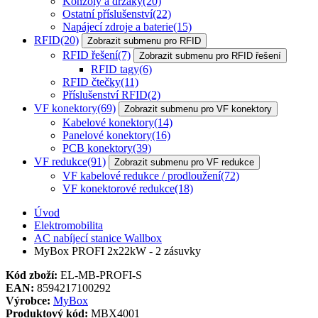
Konzoly a držáky
(20)
Ostatní příslušenství
(22)
Napájecí zdroje a baterie
(15)
RFID
(20)
Zobrazit submenu pro RFID
RFID řešení
(7)
Zobrazit submenu pro RFID řešení
RFID tagy
(6)
RFID čtečky
(11)
Příslušenství RFID
(2)
VF konektory
(69)
Zobrazit submenu pro VF konektory
Kabelové konektory
(14)
Panelové konektory
(16)
PCB konektory
(39)
VF redukce
(91)
Zobrazit submenu pro VF redukce
VF kabelové redukce / prodloužení
(72)
VF konektorové redukce
(18)
Úvod
Elektromobilita
AC nabíjecí stanice Wallbox
MyBox PROFI 2x22kW - 2 zásuvky
Kód zboží:
EL-MB-PROFI-S
EAN:
8594217100292
Výrobce:
MyBox
Produktový kód:
MBX4001