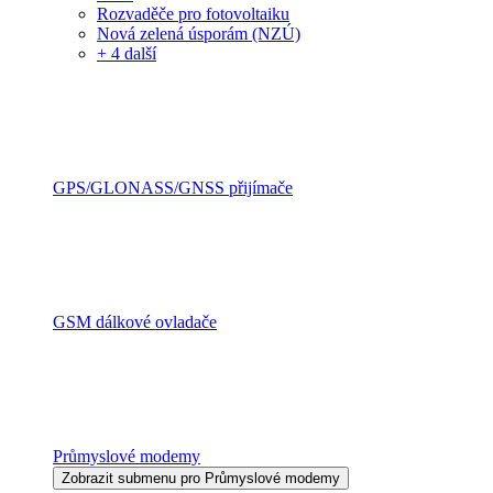
Rozvaděče pro fotovoltaiku
Nová zelená úsporám (NZÚ)
+ 4 další
GPS/GLONASS/GNSS přijímače
GSM dálkové ovladače
Průmyslové modemy
Zobrazit submenu pro Průmyslové modemy