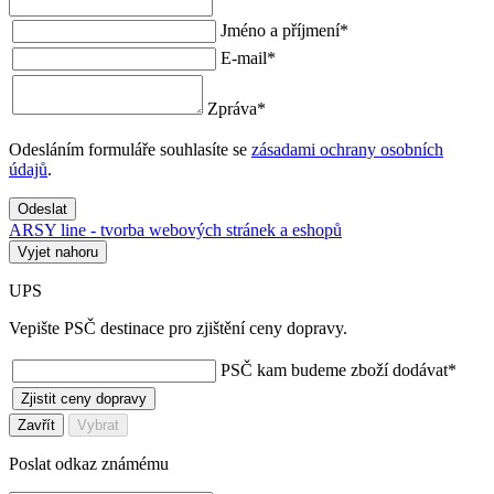
Jméno a příjmení
*
E-mail
*
Zpráva
*
Odesláním formuláře souhlasíte se
zásadami ochrany osobních
údajů
.
Odeslat
ARSY line - tvorba webových stránek a eshopů
Vyjet nahoru
UPS
Vepište PSČ destinace pro zjištění ceny dopravy.
PSČ kam budeme zboží dodávat
*
Zjistit ceny dopravy
Zavřít
Vybrat
Poslat odkaz známému