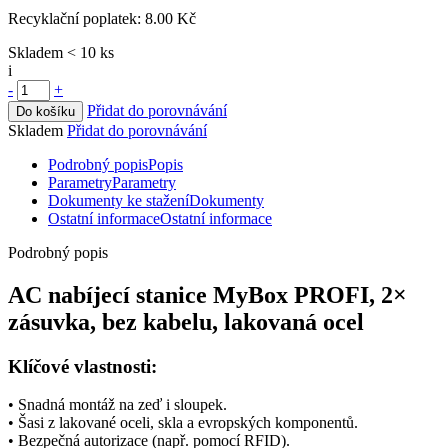
Recyklační poplatek:
8.00 Kč
Skladem < 10 ks
i
-
+
Přidat do porovnávání
Do košíku
Skladem
Přidat do porovnávání
Podrobný popis
Popis
Parametry
Parametry
Dokumenty ke stažení
Dokumenty
Ostatní informace
Ostatní informace
Podrobný popis
AC nabíjecí stanice
MyBox PROFI, 2×
zásuvka, bez kabelu, lakovaná ocel
Klíčové vlastnosti:
• Snadná montáž na zeď i sloupek.
• Šasi z lakované oceli, skla a evropských komponentů.
• Bezpečná autorizace (např. pomocí
RFID
).