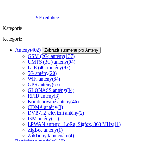
VF redukce
Kategorie
Kategorie
Antény
(402)
Zobrazit submenu pro Antény
GSM (2G) antény
(137)
UMTS (3G) antény
(94)
LTE (4G) antény
(97)
5G antény
(20)
WiFi antény
(64)
GPS antény
(65)
GLONASS antény
(34)
RFID antény
(3)
Kombinované antény
(46)
CDMA antény
(3)
DVB-T2 televizní antény
(2)
ISM antény
(11)
LPWAN antény - LoRa, Sigfox, 868 MHz
(11)
ZigBee antény
(1)
Základny k anténám
(4)