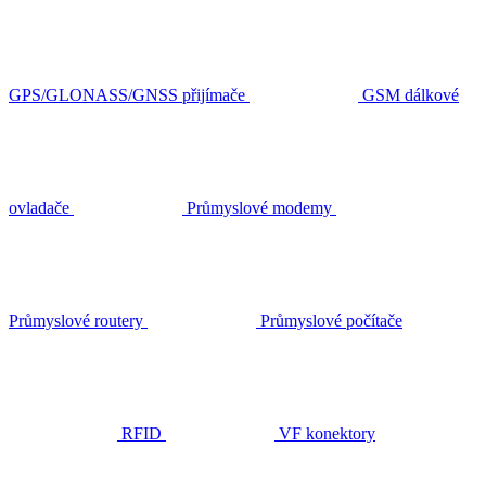
GPS/GLONASS/GNSS přijímače
GSM dálkové
ovladače
Průmyslové modemy
Průmyslové routery
Průmyslové počítače
RFID
VF konektory