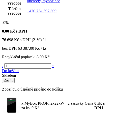
obchod@mybox.eco
výrobce
Telefon
+420 734 597 699
výrobce
-0%
0.00
Kč s DPH
76 698
Kč
s DPH (21%) / ks
bez DPH
63 387.00 Kč
/ ks
Recyklační poplatek:
8.00 Kč
-
+
Do košíku
Skladem
Zavřít
Zboží bylo úspěšně přidáno do košíku
x MyBox PROFI 2x22kW - 2 zásuvky
Cena
0
Kč
s
za ks: 0 Kč
DPH