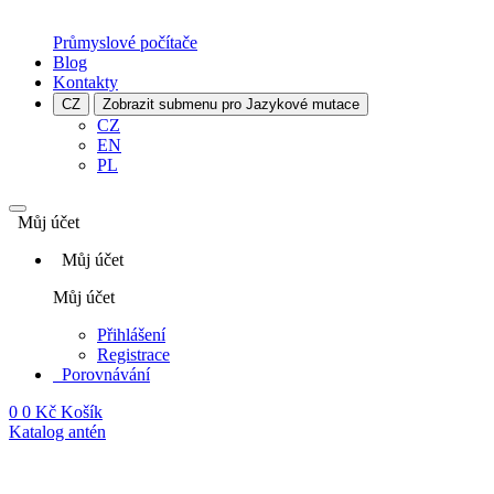
Průmyslové počítače
Blog
Kontakty
CZ
Zobrazit submenu pro Jazykové mutace
CZ
EN
PL
Můj účet
Můj účet
Můj účet
Přihlášení
Registrace
Porovnávání
0
0 Kč
Košík
Katalog antén