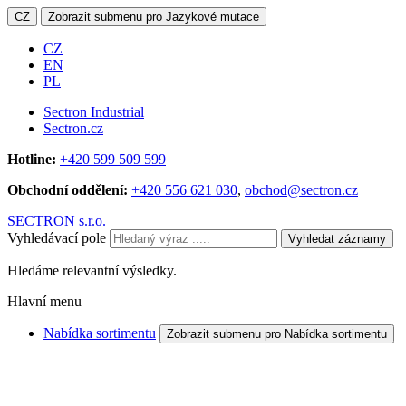
CZ
Zobrazit submenu pro Jazykové mutace
CZ
EN
PL
Sectron Industrial
Sectron.cz
Hotline:
+420 599 509 599
Obchodní oddělení:
+420 556 621 030
,
obchod@sectron.cz
SECTRON s.r.o.
Vyhledávací pole
Vyhledat záznamy
Hledáme relevantní výsledky.
Hlavní menu
Nabídka sortimentu
Zobrazit submenu pro Nabídka sortimentu