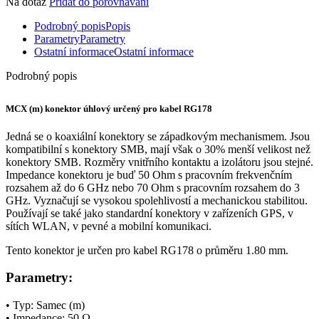
Na dotaz
Přidat do porovnávání
Podrobný popis
Popis
Parametry
Parametry
Ostatní informace
Ostatní informace
Podrobný popis
MCX (m)
konektor
úhlový určený pro kabel RG178
Jedná se o koaxiální
konektory
se západkovým mechanismem. Jsou
kompatibilní s
konektory
SMB, mají však o 30% menší velikost než
konektory
SMB. Rozměry vnitřního kontaktu a izolátoru jsou stejné.
Impedance
konektoru
je buď 50 Ohm s pracovním frekvenčním
rozsahem až do 6 GHz nebo 70 Ohm s pracovním rozsahem do 3
GHz. Vyznačují se vysokou spolehlivostí a mechanickou stabilitou.
Používají se také jako standardní
konektory
v zařízeních
GPS
, v
sítích WLAN, v pevné a mobilní komunikaci.
Tento
konektor
je určen pro kabel RG178 o průměru 1.80 mm.
Parametry:
• Typ: Samec (m)
•
Impedance
: 50 Ω