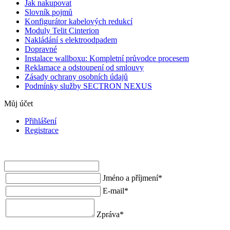
Jak nakupovat
Slovník pojmů
Konfigurátor kabelových redukcí
Moduly Telit Cinterion
Nakládání s elektroodpadem
Dopravné
Instalace wallboxu: Kompletní průvodce procesem
Reklamace a odstoupení od smlouvy
Zásady ochrany osobních údajů
Podmínky služby SECTRON NEXUS
Můj účet
Přihlášení
Registrace
Jméno a příjmení
*
E-mail
*
Zpráva
*