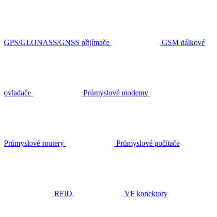
GPS/GLONASS/GNSS přijímače
GSM dálkové
ovladače
Průmyslové modemy
Průmyslové routery
Průmyslové počítače
RFID
VF konektory