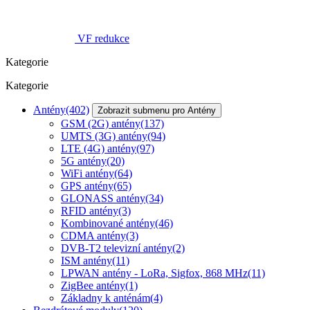
VF redukce
Kategorie
Kategorie
Antény
(402)
Zobrazit submenu pro Antény
GSM (2G) antény
(137)
UMTS (3G) antény
(94)
LTE (4G) antény
(97)
5G antény
(20)
WiFi antény
(64)
GPS antény
(65)
GLONASS antény
(34)
RFID antény
(3)
Kombinované antény
(46)
CDMA antény
(3)
DVB-T2 televizní antény
(2)
ISM antény
(11)
LPWAN antény - LoRa, Sigfox, 868 MHz
(11)
ZigBee antény
(1)
Základny k anténám
(4)