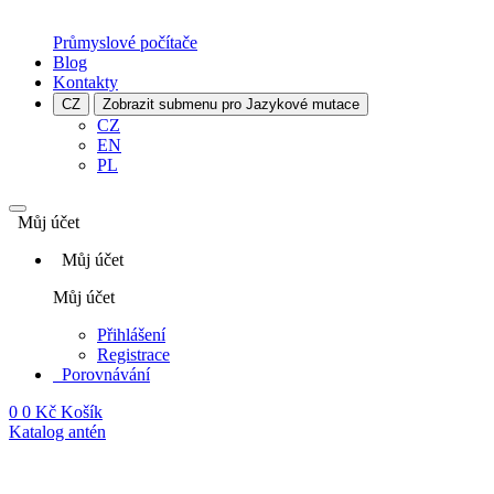
Průmyslové počítače
Blog
Kontakty
CZ
Zobrazit submenu pro Jazykové mutace
CZ
EN
PL
Můj účet
Můj účet
Můj účet
Přihlášení
Registrace
Porovnávání
0
0 Kč
Košík
Katalog antén