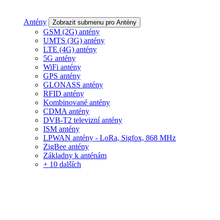
Antény
Zobrazit submenu pro Antény
GSM (2G) antény
UMTS (3G) antény
LTE (4G) antény
5G antény
WiFi antény
GPS antény
GLONASS antény
RFID antény
Kombinované antény
CDMA antény
DVB-T2 televizní antény
ISM antény
LPWAN antény - LoRa, Sigfox, 868 MHz
ZigBee antény
Základny k anténám
+ 10 dalších