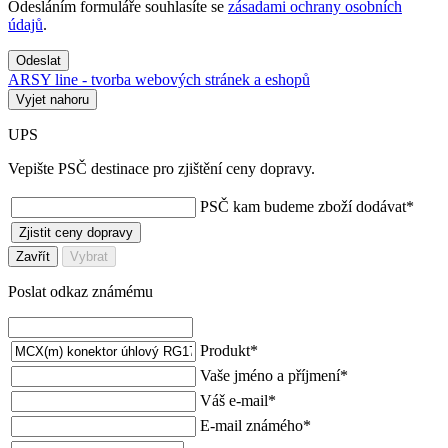
Odesláním formuláře souhlasíte se
zásadami ochrany osobních
údajů
.
Odeslat
ARSY line - tvorba webových stránek a eshopů
Vyjet nahoru
UPS
Vepište PSČ destinace pro zjištění ceny dopravy.
PSČ kam budeme zboží dodávat
*
Zjistit ceny dopravy
Zavřít
Vybrat
Poslat odkaz známému
Produkt
*
Vaše jméno a příjmení
*
Váš e-mail
*
E-mail známého
*