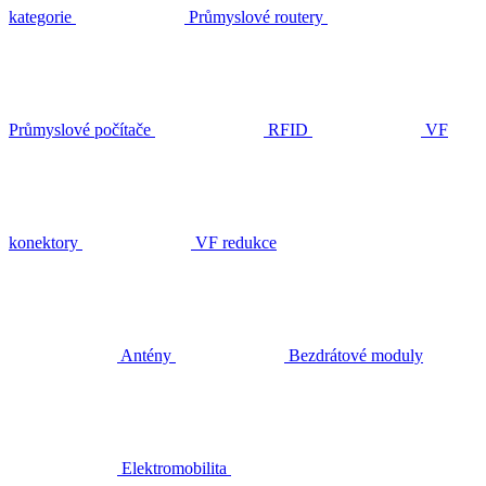
kategorie
Průmyslové routery
Průmyslové počítače
RFID
VF
konektory
VF redukce
Antény
Bezdrátové moduly
Elektromobilita