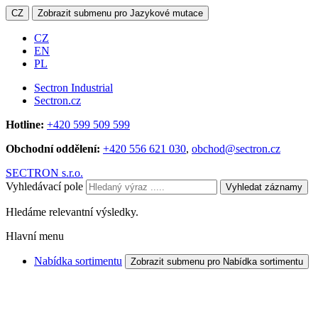
CZ
Zobrazit submenu pro Jazykové mutace
CZ
EN
PL
Sectron Industrial
Sectron.cz
Hotline:
+420 599 509 599
Obchodní oddělení:
+420 556 621 030
,
obchod@sectron.cz
SECTRON s.r.o.
Vyhledávací pole
Vyhledat záznamy
Hledáme relevantní výsledky.
Hlavní menu
Nabídka sortimentu
Zobrazit submenu pro Nabídka sortimentu