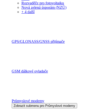
Rozvaděče pro fotovoltaiku
Nová zelená úsporám (NZÚ)
+ 4 další
GPS/GLONASS/GNSS přijímače
GSM dálkové ovladače
Průmyslové modemy
Zobrazit submenu pro Průmyslové modemy