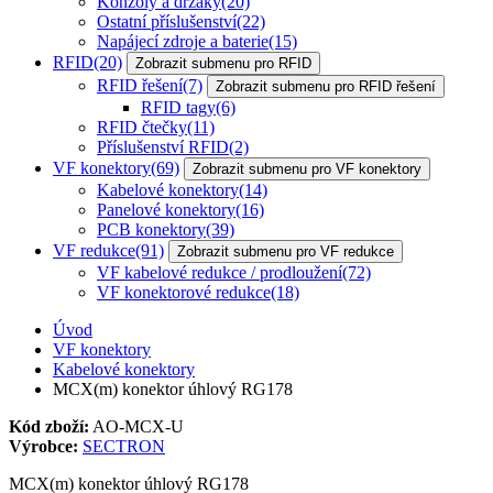
Konzoly a držáky
(20)
Ostatní příslušenství
(22)
Napájecí zdroje a baterie
(15)
RFID
(20)
Zobrazit submenu pro RFID
RFID řešení
(7)
Zobrazit submenu pro RFID řešení
RFID tagy
(6)
RFID čtečky
(11)
Příslušenství RFID
(2)
VF konektory
(69)
Zobrazit submenu pro VF konektory
Kabelové konektory
(14)
Panelové konektory
(16)
PCB konektory
(39)
VF redukce
(91)
Zobrazit submenu pro VF redukce
VF kabelové redukce / prodloužení
(72)
VF konektorové redukce
(18)
Úvod
VF konektory
Kabelové konektory
MCX(m) konektor úhlový RG178
Kód zboží:
AO-MCX-U
Výrobce:
SECTRON
MCX(m) konektor úhlový RG178