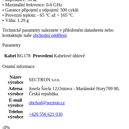
• Maximální
frekvence
: 0-6 GHz
• Garance připojení a odpojení: 500 cyklů
• Provozní teplota: - 65 °C až + 165 °C
• Váha: 1.29 g
Technické parametry naleznete v přiloženém datasheetu nebo
kontaktujte naše
obchodní oddělení
.
Parametry
Kabel
RG178
Provedení
Kabelové úhlové
Ostatní informace
Název
SECTRON s.r.o.
výrobce
Adresa
Josefa Šavla 12,Ostrava - Mariánské Hory709 00,
výrobce
Česká republika
E-mail
obchod@sectron.cz
výrobce
Telefon
+420 556 621 030
výrobce
-0%