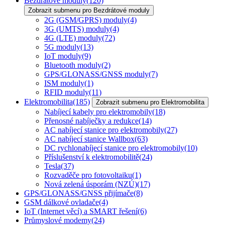
Bezdrátové moduly
(120)
Zobrazit submenu pro Bezdrátové moduly
2G (GSM/GPRS) moduly
(4)
3G (UMTS) moduly
(4)
4G (LTE) moduly
(72)
5G moduly
(13)
IoT moduly
(9)
Bluetooth moduly
(2)
GPS/GLONASS/GNSS moduly
(7)
ISM moduly
(1)
RFID moduly
(11)
Elektromobilita
(185)
Zobrazit submenu pro Elektromobilita
Nabíjecí kabely pro elektromobily
(18)
Přenosné nabíječky a redukce
(14)
AC nabíjecí stanice pro elektromobily
(27)
AC nabíjecí stanice Wallbox
(63)
DC rychlonabíjecí stanice pro elektromobily
(10)
Příslušenství k elektromobilitě
(24)
Tesla
(37)
Rozvaděče pro fotovoltaiku
(1)
Nová zelená úsporám (NZÚ)
(17)
GPS/GLONASS/GNSS přijímače
(8)
GSM dálkové ovladače
(4)
IoT (Internet věcí) a SMART řešení
(6)
Průmyslové modemy
(24)