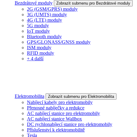
Bezdrátové moduly
Zobrazit submenu pro Bezdrátové moduly
2G (GSM/GPRS) moduly
3G (UMTS) moduly
4G (LTE) moduly
5G moduly
IoT moduly
Bluetooth moduly
GPS/GLONASS/GNSS moduly
ISM moduly
RFID moduly
+ 4 další
Elektromobilita
Zobrazit submenu pro Elektromobilita
Nabíjecí kabely pro elektromobily
Přenosné nabíječky a redukce
AC nabíjecí stanice pro elektromobily
AC nabíjecí stanice Wallbox
DC rychlonabíjecí stanice pro elektromobily
Příslušenství k elektromobilitě
Tesla