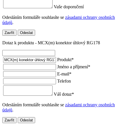
Vaše doporučení
Odesláním formuláře souhlasíte se
zásadami ochrany osobních
údajů
.
Zavřít
Odeslat
Dotaz k produktu - MCX(m) konektor úhlový RG178
Produkt
*
Jméno a příjmení
*
E-mail
*
Telefon
Váš dotaz
*
Odesláním formuláře souhlasíte se
zásadami ochrany osobních
údajů
.
Zavřít
Odeslat