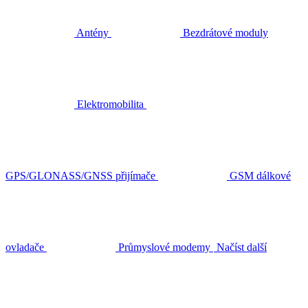
Antény
Bezdrátové moduly
Elektromobilita
GPS/GLONASS/GNSS přijímače
GSM dálkové
ovladače
Průmyslové modemy
Načíst další