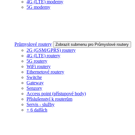
4G (LTE) modemy
5G modemy
Průmyslové routery
Zobrazit submenu pro Průmyslové routery
2G (GSM/GPRS) routery
4G (LTE) routery
5G routery
WiFi routery
Ethernetové routery
Switche
Gateway
Senzory
Access point (přístupové body)
Příslušenství k routerům
Servis - služby
+ 6 dalších