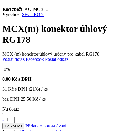
Kód zboží:
AO-MCX-U
Výrobce:
SECTRON
MCX(m) konektor úhlový
RG178
MCX (m) konektor úhlový určený pro kabel RG178.
Poslat dotaz
Facebook
Poslat odkaz
-0%
0.00
Kč s DPH
31
Kč
s DPH (21%) / ks
bez DPH
25.50 Kč
/ ks
Na dotaz
i
-
+
Přidat do porovnávání
Do košíku