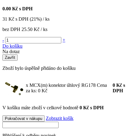
0.00
Kč s DPH
31
Kč
s DPH (21%) / ks
bez DPH
25.50 Kč
/ ks
-
+
Do košíku
Na dotaz
Zavřít
Zboží bylo úspěšně přidáno do košíku
x MCX(m) konektor úhlový RG178
Cena
0
Kč
s
za ks: 0 Kč
DPH
V košíku máte zboží v celkové hodnotě
0 Kč s DPH
Zobrazit košík
Pokračovat v nákupu
Přihlášení k odběru novinek