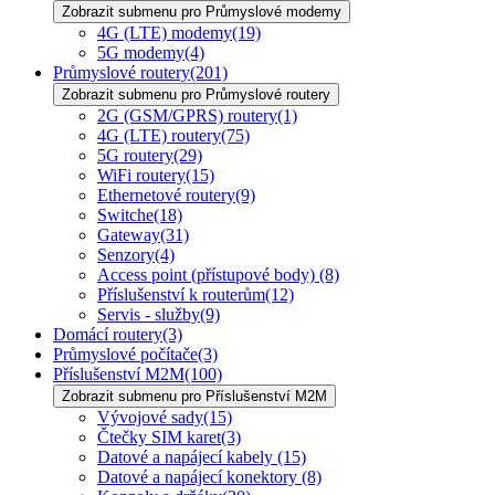
Zobrazit submenu pro Průmyslové modemy
4G (LTE) modemy
(19)
5G modemy
(4)
Průmyslové routery
(201)
Zobrazit submenu pro Průmyslové routery
2G (GSM/GPRS) routery
(1)
4G (LTE) routery
(75)
5G routery
(29)
WiFi routery
(15)
Ethernetové routery
(9)
Switche
(18)
Gateway
(31)
Senzory
(4)
Access point (přístupové body)
(8)
Příslušenství k routerům
(12)
Servis - služby
(9)
Domácí routery
(3)
Průmyslové počítače
(3)
Příslušenství M2M
(100)
Zobrazit submenu pro Příslušenství M2M
Vývojové sady
(15)
Čtečky SIM karet
(3)
Datové a napájecí kabely
(15)
Datové a napájecí konektory
(8)