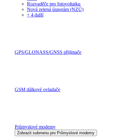
Rozvaděče pro fotovoltaiku
Nová zelená úsporám (NZÚ)
+ 4 další
GPS/GLONASS/GNSS přijímače
GSM dálkové ovladače
Průmyslové modemy
Zobrazit submenu pro Průmyslové modemy