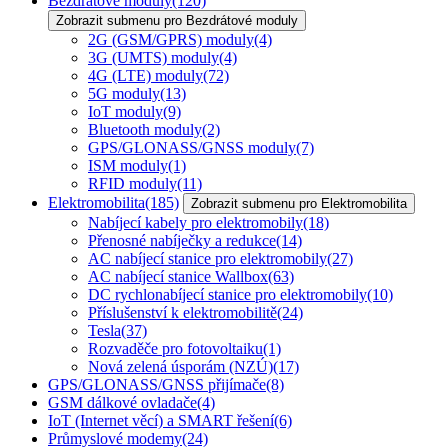
Bezdrátové moduly
(120)
Zobrazit submenu pro Bezdrátové moduly
2G (GSM/GPRS) moduly
(4)
3G (UMTS) moduly
(4)
4G (LTE) moduly
(72)
5G moduly
(13)
IoT moduly
(9)
Bluetooth moduly
(2)
GPS/GLONASS/GNSS moduly
(7)
ISM moduly
(1)
RFID moduly
(11)
Elektromobilita
(185)
Zobrazit submenu pro Elektromobilita
Nabíjecí kabely pro elektromobily
(18)
Přenosné nabíječky a redukce
(14)
AC nabíjecí stanice pro elektromobily
(27)
AC nabíjecí stanice Wallbox
(63)
DC rychlonabíjecí stanice pro elektromobily
(10)
Příslušenství k elektromobilitě
(24)
Tesla
(37)
Rozvaděče pro fotovoltaiku
(1)
Nová zelená úsporám (NZÚ)
(17)
GPS/GLONASS/GNSS přijímače
(8)
GSM dálkové ovladače
(4)
IoT (Internet věcí) a SMART řešení
(6)
Průmyslové modemy
(24)