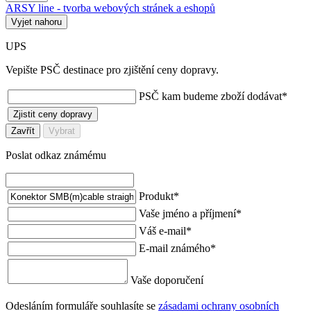
ARSY line - tvorba webových stránek a eshopů
Vyjet nahoru
UPS
Vepište PSČ destinace pro zjištění ceny dopravy.
PSČ kam budeme zboží dodávat
*
Zjistit ceny dopravy
Zavřít
Vybrat
Poslat odkaz známému
Produkt
*
Vaše jméno a příjmení
*
Váš e-mail
*
E-mail známého
*
Vaše doporučení
Odesláním formuláře souhlasíte se
zásadami ochrany osobních