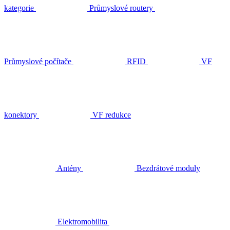
kategorie
Průmyslové routery
Průmyslové počítače
RFID
VF
konektory
VF redukce
Antény
Bezdrátové moduly
Elektromobilita