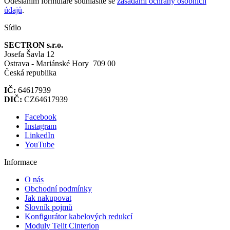
Odesláním formuláře souhlasíte se
zásadami ochrany osobních
údajů
.
Sídlo
SECTRON s.r.o.
Josefa Šavla 12
Ostrava - Mariánské Hory 709 00
Česká republika
IČ:
64617939
DIČ:
CZ64617939
Facebook
Instagram
LinkedIn
YouTube
Informace
O nás
Obchodní podmínky
Jak nakupovat
Slovník pojmů
Konfigurátor kabelových redukcí
Moduly Telit Cinterion