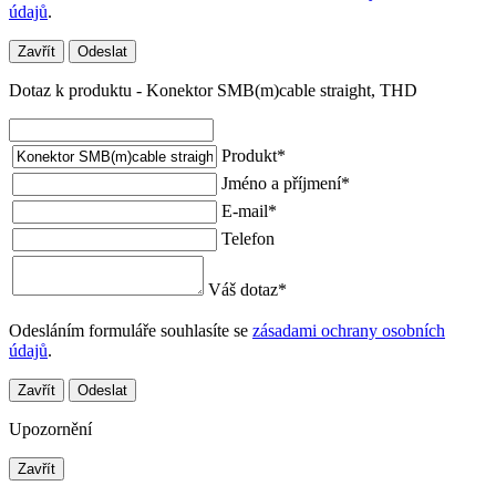
údajů
.
Zavřít
Odeslat
Dotaz k produktu - Konektor SMB(m)cable straight, THD
Produkt
*
Jméno a příjmení
*
E-mail
*
Telefon
Váš dotaz
*
Odesláním formuláře souhlasíte se
zásadami ochrany osobních
údajů
.
Zavřít
Odeslat
Upozornění
Zavřít