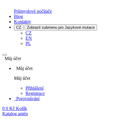
Průmyslové počítače
Blog
Kontakty
CZ
Zobrazit submenu pro Jazykové mutace
CZ
EN
PL
Můj účet
Můj účet
Můj účet
Přihlášení
Registrace
Porovnávání
0
0 Kč
Košík
Katalog antén