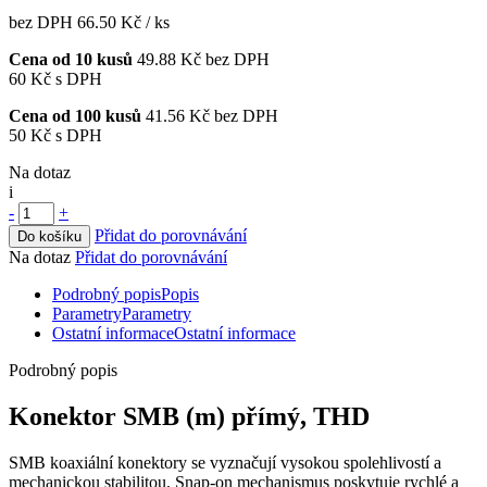
bez DPH
66.50 Kč
/ ks
Cena od 10 kusů
49.88 Kč
bez DPH
60 Kč
s DPH
Cena od 100 kusů
41.56 Kč
bez DPH
50 Kč
s DPH
Na dotaz
i
-
+
Přidat do porovnávání
Do košíku
Na dotaz
Přidat do porovnávání
Podrobný popis
Popis
Parametry
Parametry
Ostatní informace
Ostatní informace
Podrobný popis
Konektor
SMB (m) přímý, THD
SMB koaxiální
konektory
se vyznačují vysokou spolehlivostí a
mechanickou stabilitou. Snap-on mechanismus poskytuje rychlé a