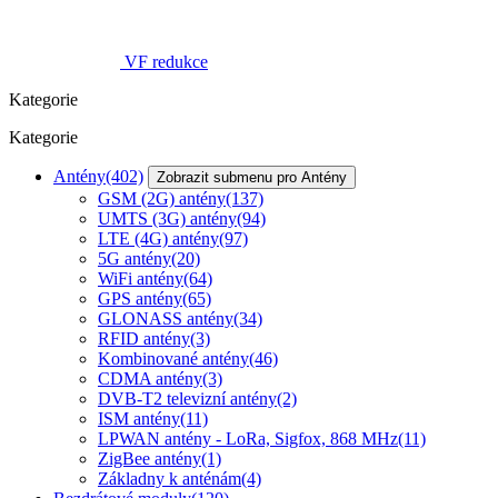
VF redukce
Kategorie
Kategorie
Antény
(402)
Zobrazit submenu pro Antény
GSM (2G) antény
(137)
UMTS (3G) antény
(94)
LTE (4G) antény
(97)
5G antény
(20)
WiFi antény
(64)
GPS antény
(65)
GLONASS antény
(34)
RFID antény
(3)
Kombinované antény
(46)
CDMA antény
(3)
DVB-T2 televizní antény
(2)
ISM antény
(11)
LPWAN antény - LoRa, Sigfox, 868 MHz
(11)
ZigBee antény
(1)
Základny k anténám
(4)