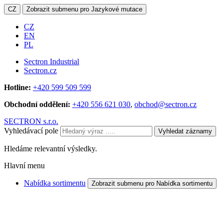
CZ
Zobrazit submenu pro Jazykové mutace
CZ
EN
PL
Sectron Industrial
Sectron.cz
Hotline:
+420 599 509 599
Obchodní oddělení:
+420 556 621 030
,
obchod@sectron.cz
SECTRON s.r.o.
Vyhledávací pole
Vyhledat záznamy
Hledáme relevantní výsledky.
Hlavní menu
Nabídka sortimentu
Zobrazit submenu pro Nabídka sortimentu