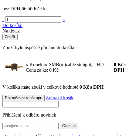
bez DPH
66.50 Kč
/ ks
-
+
Do košíku
Na dotaz
Zavřít
Zboží bylo úspěšně přidáno do košíku
x Konektor SMB(m)cable straight, THD
0
Kč
s
Cena za ks: 0 Kč
DPH
V košíku máte zboží v celkové hodnotě
0 Kč s DPH
Zobrazit košík
Pokračovat v nákupu
Přihlášení k odběru novinek
Odeslat