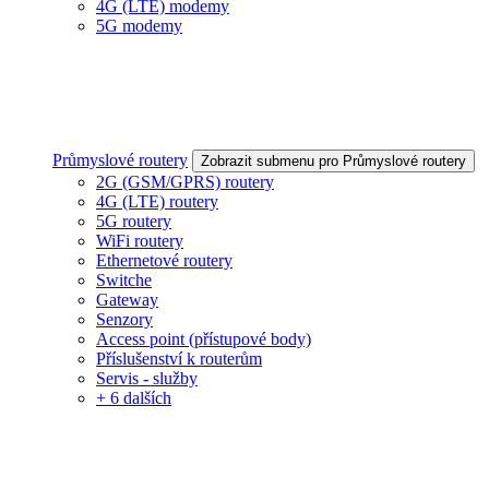
4G (LTE) modemy
5G modemy
Průmyslové routery
Zobrazit submenu pro Průmyslové routery
2G (GSM/GPRS) routery
4G (LTE) routery
5G routery
WiFi routery
Ethernetové routery
Switche
Gateway
Senzory
Access point (přístupové body)
Příslušenství k routerům
Servis - služby
+ 6 dalších