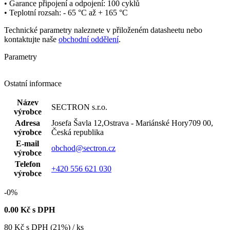
• Garance připojení a odpojení: 100 cyklů
• Teplotní rozsah: - 65 °C až + 165 °C
Technické parametry naleznete v přiloženém datasheetu nebo
kontaktujte naše
obchodní oddělení
.
Parametry
Ostatní informace
Název
SECTRON s.r.o.
výrobce
Adresa
Josefa Šavla 12,Ostrava - Mariánské Hory709 00,
výrobce
Česká republika
E-mail
obchod@sectron.cz
výrobce
Telefon
+420 556 621 030
výrobce
-0%
0.00
Kč s DPH
80
Kč
s DPH (21%) / ks