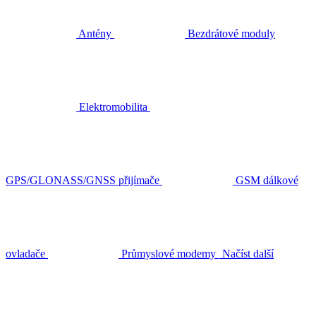
Antény
Bezdrátové moduly
Elektromobilita
GPS/GLONASS/GNSS přijímače
GSM dálkové
ovladače
Průmyslové modemy
Načíst další