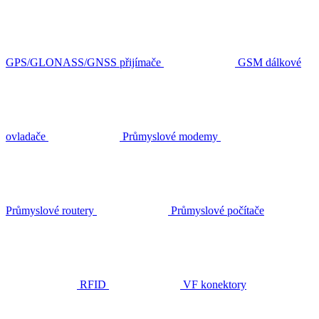
GPS/GLONASS/GNSS přijímače
GSM dálkové
ovladače
Průmyslové modemy
Průmyslové routery
Průmyslové počítače
RFID
VF konektory