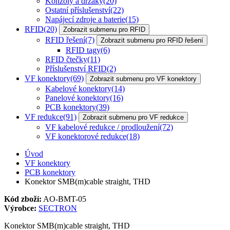
Konzoly a držáky
(20)
Ostatní příslušenství
(22)
Napájecí zdroje a baterie
(15)
RFID
(20)
Zobrazit submenu pro RFID
RFID řešení
(7)
Zobrazit submenu pro RFID řešení
RFID tagy
(6)
RFID čtečky
(11)
Příslušenství RFID
(2)
VF konektory
(69)
Zobrazit submenu pro VF konektory
Kabelové konektory
(14)
Panelové konektory
(16)
PCB konektory
(39)
VF redukce
(91)
Zobrazit submenu pro VF redukce
VF kabelové redukce / prodloužení
(72)
VF konektorové redukce
(18)
Úvod
VF konektory
PCB konektory
Konektor SMB(m)cable straight, THD
Kód zboží:
AO-BMT-05
Výrobce:
SECTRON
Konektor SMB(m)cable straight, THD