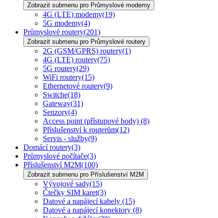
Zobrazit submenu pro Průmyslové modemy
4G (LTE) modemy
(19)
5G modemy
(4)
Průmyslové routery
(201)
Zobrazit submenu pro Průmyslové routery
2G (GSM/GPRS) routery
(1)
4G (LTE) routery
(75)
5G routery
(29)
WiFi routery
(15)
Ethernetové routery
(9)
Switche
(18)
Gateway
(31)
Senzory
(4)
Access point (přístupové body)
(8)
Příslušenství k routerům
(12)
Servis - služby
(9)
Domácí routery
(3)
Průmyslové počítače
(3)
Příslušenství M2M
(100)
Zobrazit submenu pro Příslušenství M2M
Vývojové sady
(15)
Čtečky SIM karet
(3)
Datové a napájecí kabely
(15)
Datové a napájecí konektory
(8)