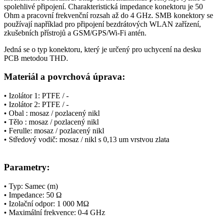
spolehlivé připojení. Charakteristická impedance
konektoru
je 50
Ohm a pracovní frekvenční rozsah až do 4 GHz. SMB
konektory
se
používají například pro připojení bezdrátových WLAN zařízení,
zkušebních přístrojů a
GSM
/
GPS
/
Wi-Fi
antén.
Jedná se o typ
konektoru
, který je určený pro uchycení na desku
PCB metodou THD.
Materiál a povrchová úprava:
• I
zolátor 1: PTFE / -
• I
zolátor 2: PTFE / -
• Obal
:
mosaz / pozlacený nikl
• T
ělo : mosaz / pozlacený nikl
• Ferulle:
mosaz / pozlacený nikl
• Středový vodič: m
osaz / nikl s 0,13 um vrstvou zlata
Parametry:
• Typ: Samec (m)
•
Impedance
: 50 Ω
• Izolační odpor: 1 000 MΩ
• Maximální
frekvence
: 0-4 GHz