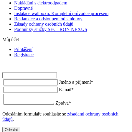
Nakládání s elektroodpadem
Dopravné
Instalace wallboxu: Kompletní průvodce procesem
Reklamace a odstoupení od smlouvy
Zásady ochrany osobních údajů
Podmínky služby SECTRON NEXUS
Můj účet
Přihlášení
Registrace
Jméno a příjmení
*
E-mail
*
Zpráva
*
Odesláním formuláře souhlasíte se
zásadami ochrany osobních
údajů
.
Odeslat