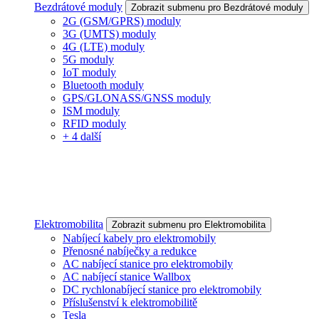
Bezdrátové moduly
Zobrazit submenu pro Bezdrátové moduly
2G (GSM/GPRS) moduly
3G (UMTS) moduly
4G (LTE) moduly
5G moduly
IoT moduly
Bluetooth moduly
GPS/GLONASS/GNSS moduly
ISM moduly
RFID moduly
+ 4 další
Elektromobilita
Zobrazit submenu pro Elektromobilita
Nabíjecí kabely pro elektromobily
Přenosné nabíječky a redukce
AC nabíjecí stanice pro elektromobily
AC nabíjecí stanice Wallbox
DC rychlonabíjecí stanice pro elektromobily
Příslušenství k elektromobilitě
Tesla