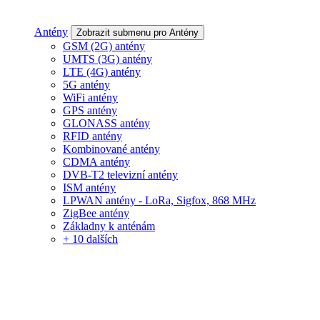
Antény
Zobrazit submenu pro Antény
GSM (2G) antény
UMTS (3G) antény
LTE (4G) antény
5G antény
WiFi antény
GPS antény
GLONASS antény
RFID antény
Kombinované antény
CDMA antény
DVB-T2 televizní antény
ISM antény
LPWAN antény - LoRa, Sigfox, 868 MHz
ZigBee antény
Základny k anténám
+ 10 dalších