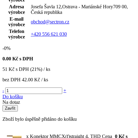
Adresa
Josefa Šavla 12,Ostrava - Mariánské Hory709 00,
výrobce
Česká republika
E-mail
obchod@sectron.cz
výrobce
Telefon
+420 556 621 030
výrobce
-0%
0.00
Kč s DPH
51
Kč
s DPH (21%) / ks
bez DPH
42.00 Kč
/ ks
-
+
Do košíku
Na dotaz
Zavřít
Zboží bylo úspěšně přidáno do košíku
x Konektor MMCX(f)straight 4, THD
Cena
0
Kč
s