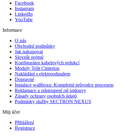
Facebook
Instagram
LinkedIn
YouTube
Informace
O nás
Obchodní podmínky
Jak nakupovat
Slovník pojmů
Konfigurátor kabelových redukcí
Moduly Telit Cinterion
Nakládání s elektroodpadem
Dopravné
Instalace wallboxu: Kompletní průvodce procesem
Reklamace a odstoupení od smlouvy
Zásady ochrany osobních údajů
Podmínky služby SECTRON NEXUS
Můj účet
Přihlášení
Registrace