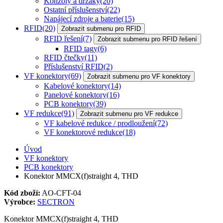
Konzoly a držáky
(20)
Ostatní příslušenství
(22)
Napájecí zdroje a baterie
(15)
RFID
(20)
Zobrazit submenu pro RFID
RFID řešení
(7)
Zobrazit submenu pro RFID řešení
RFID tagy
(6)
RFID čtečky
(11)
Příslušenství RFID
(2)
VF konektory
(69)
Zobrazit submenu pro VF konektory
Kabelové konektory
(14)
Panelové konektory
(16)
PCB konektory
(39)
VF redukce
(91)
Zobrazit submenu pro VF redukce
VF kabelové redukce / prodloužení
(72)
VF konektorové redukce
(18)
Úvod
VF konektory
PCB konektory
Konektor MMCX(f)straight 4, THD
Kód zboží:
AO-CFT-04
Výrobce:
SECTRON
Konektor MMCX(f)straight 4, THD