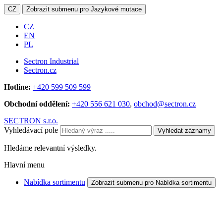
CZ
Zobrazit submenu pro Jazykové mutace
CZ
EN
PL
Sectron Industrial
Sectron.cz
Hotline:
+420 599 509 599
Obchodní oddělení:
+420 556 621 030
,
obchod@sectron.cz
SECTRON s.r.o.
Vyhledávací pole
Vyhledat záznamy
Hledáme relevantní výsledky.
Hlavní menu
Nabídka sortimentu
Zobrazit submenu pro Nabídka sortimentu