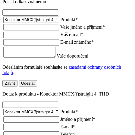
Poslat odkaz známému
Produkt
*
Vaše jméno a příjmení
*
Váš e-mail
*
E-mail známého
*
Vaše doporučení
Odesláním formuláře souhlasíte se
zásadami ochrany osobních
údajů
.
Zavřít
Odeslat
Dotaz k produktu - Konektor MMCX(f)straight 4, THD
Produkt
*
Jméno a příjmení
*
E-mail
*
Telefon