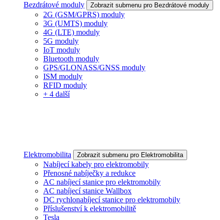
Bezdrátové moduly
Zobrazit submenu pro Bezdrátové moduly
2G (GSM/GPRS) moduly
3G (UMTS) moduly
4G (LTE) moduly
5G moduly
IoT moduly
Bluetooth moduly
GPS/GLONASS/GNSS moduly
ISM moduly
RFID moduly
+ 4 další
Elektromobilita
Zobrazit submenu pro Elektromobilita
Nabíjecí kabely pro elektromobily
Přenosné nabíječky a redukce
AC nabíjecí stanice pro elektromobily
AC nabíjecí stanice Wallbox
DC rychlonabíjecí stanice pro elektromobily
Příslušenství k elektromobilitě
Tesla