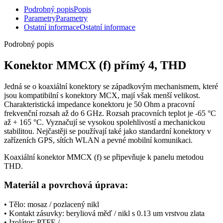
Podrobný popis
Popis
Parametry
Parametry
Ostatní informace
Ostatní informace
Podrobný popis
Konektor
MMCX (f) přímý 4, THD
Jedná se o koaxiální
konektory
se západkovým mechanismem, které
jsou kompatibilní s
konektory
MCX, mají však menší velikost.
Charakteristická impedance
konektoru
je 50 Ohm a pracovní
frekvenční rozsah až do 6 GHz. Rozsah pracovních teplot je -65 °C
až + 165 °C. Vyznačují se vysokou spolehlivostí a mechanickou
stabilitou. Nejčastěji se používají také jako standardní
konektory
v
zařízeních
GPS
, sítích WLAN a pevné mobilní komunikaci.
Koaxiální
konektor
MMCX (f)
se
připevňuje k panelu metodou
THD.
Materiál a povrchová úprava:
• Tělo: mosaz / pozlacený nikl
• Kontakt zásuvky: beryliová měď / nikl s 0.13 um vrstvou zlata
• Izolátor: PTFE / -