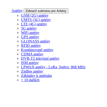
Antény
Zobrazit submenu pro Antény
GSM (2G) antény
UMTS (3G) antény
LTE (4G) antény
5G antény
WiFi antény
GPS antény
GLONASS antény
RFID antény
Kombinované antény
CDMA antény
DVB-T2 televizní antény
ISM antény
LPWAN antény - LoRa, Sigfox, 868 MHz
ZigBee antény
Základny k anténám
+ 10 dalších