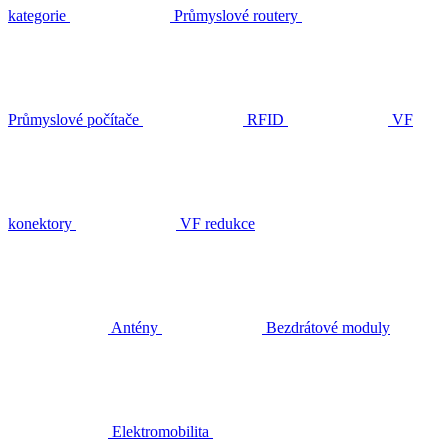
kategorie
Průmyslové routery
Průmyslové počítače
RFID
VF
konektory
VF redukce
Antény
Bezdrátové moduly
Elektromobilita