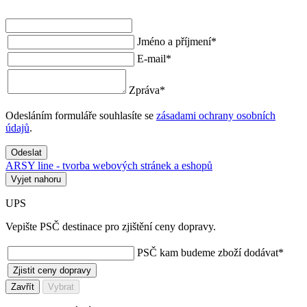
Jméno a příjmení
*
E-mail
*
Zpráva
*
Odesláním formuláře souhlasíte se
zásadami ochrany osobních
údajů
.
Odeslat
ARSY line - tvorba webových stránek a eshopů
Vyjet nahoru
UPS
Vepište PSČ destinace pro zjištění ceny dopravy.
PSČ kam budeme zboží dodávat
*
Zjistit ceny dopravy
Zavřít
Vybrat