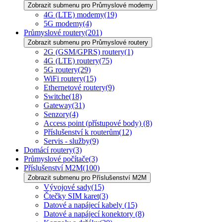
Zobrazit submenu pro Průmyslové modemy
4G (LTE) modemy
(19)
5G modemy
(4)
Průmyslové routery
(201)
Zobrazit submenu pro Průmyslové routery
2G (GSM/GPRS) routery
(1)
4G (LTE) routery
(75)
5G routery
(29)
WiFi routery
(15)
Ethernetové routery
(9)
Switche
(18)
Gateway
(31)
Senzory
(4)
Access point (přístupové body)
(8)
Příslušenství k routerům
(12)
Servis - služby
(9)
Domácí routery
(3)
Průmyslové počítače
(3)
Příslušenství M2M
(100)
Zobrazit submenu pro Příslušenství M2M
Vývojové sady
(15)
Čtečky SIM karet
(3)
Datové a napájecí kabely
(15)
Datové a napájecí konektory
(8)