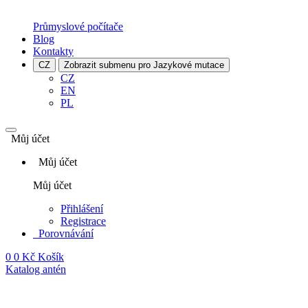
Průmyslové počítače
Blog
Kontakty
CZ
Zobrazit submenu pro Jazykové mutace
CZ
EN
PL
Můj účet
Můj účet
Můj účet
Přihlášení
Registrace
Porovnávání
0
0 Kč
Košík
Katalog antén