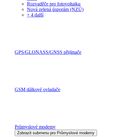
Rozvaděče pro fotovoltaiku
Nová zelená úsporám (NZÚ)
+ 4 další
GPS/GLONASS/GNSS přijímače
GSM dálkové ovladače
Průmyslové modemy
Zobrazit submenu pro Průmyslové modemy