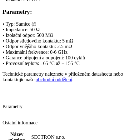
Parametry:
• Typ: Samice (f)
•
Impedance
: 50 Ω
• Izolační odpor: 500 MΩ
•
Odpor středového kontaktu: 5 mΩ
•
Odpor vnějšího kontaktu: 2.5 mΩ
• Maximální
frekvence
: 0-6 GHz
• Garance připojení a odpojení: 100 cyklů
• Provozní teplota: - 65 °C až + 155 °C
Technické parametry naleznete v přiloženém datasheetu nebo
kontaktujte naše
obchodní oddělení
.
Parametry
Ostatní informace
Název
SECTRON s.r.o.
výrobce