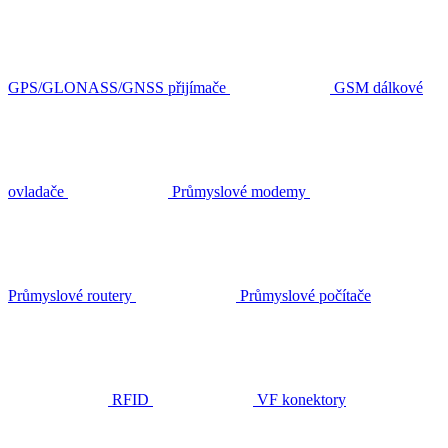
GPS/GLONASS/GNSS přijímače
GSM dálkové
ovladače
Průmyslové modemy
Průmyslové routery
Průmyslové počítače
RFID
VF konektory