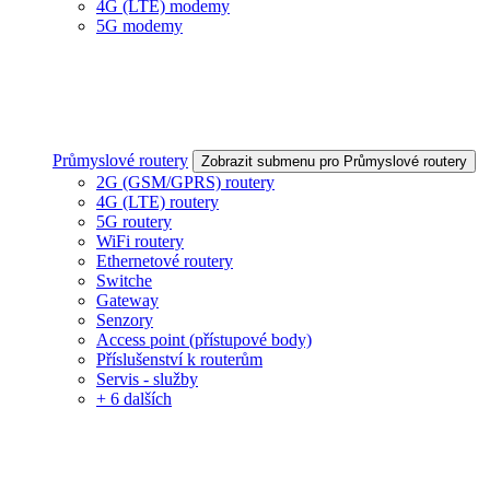
4G (LTE) modemy
5G modemy
Průmyslové routery
Zobrazit submenu pro Průmyslové routery
2G (GSM/GPRS) routery
4G (LTE) routery
5G routery
WiFi routery
Ethernetové routery
Switche
Gateway
Senzory
Access point (přístupové body)
Příslušenství k routerům
Servis - služby
+ 6 dalších