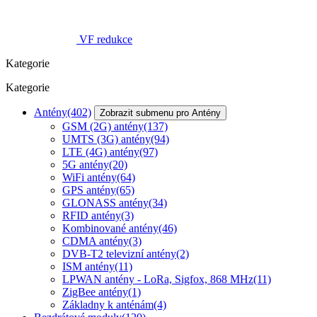
VF redukce
Kategorie
Kategorie
Antény
(402)
Zobrazit submenu pro Antény
GSM (2G) antény
(137)
UMTS (3G) antény
(94)
LTE (4G) antény
(97)
5G antény
(20)
WiFi antény
(64)
GPS antény
(65)
GLONASS antény
(34)
RFID antény
(3)
Kombinované antény
(46)
CDMA antény
(3)
DVB-T2 televizní antény
(2)
ISM antény
(11)
LPWAN antény - LoRa, Sigfox, 868 MHz
(11)
ZigBee antény
(1)
Základny k anténám
(4)