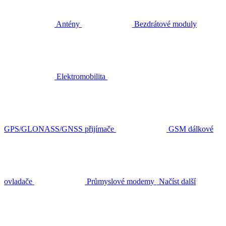
Antény
Bezdrátové moduly
Elektromobilita
GPS/GLONASS/GNSS přijímače
GSM dálkové
ovladače
Průmyslové modemy
Načíst další