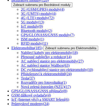
Bezdrátové moduly
(120)
Zobrazit submenu pro Bezdrátové moduly
2G (GSM/GPRS) moduly
(4)
3G (UMTS) moduly
(4)
4G (LTE) moduly
(72)
5G moduly
(13)
IoT moduly
(9)
Bluetooth moduly
(2)
GPS/GLONASS/GNSS moduly
(7)
ISM moduly
(1)
RFID moduly
(11)
Elektromobilita
(185)
Zobrazit submenu pro Elektromobilita
Nabíjecí kabely pro elektromobily
(18)
Přenosné nabíječky a redukce
(14)
AC nabíjecí stanice pro elektromobily
(27)
AC nabíjecí stanice Wallbox
(63)
DC rychlonabíjecí stanice pro elektromobily
(10)
Příslušenství k elektromobilitě
(24)
Tesla
(37)
Rozvaděče pro fotovoltaiku
(1)
Nová zelená úsporám (NZÚ)
(17)
GPS/GLONASS/GNSS přijímače
(8)
GSM dálkové ovladače
(4)
IoT (Internet věcí) a SMART řešení
(6)
Průmyslové modemy
(24)