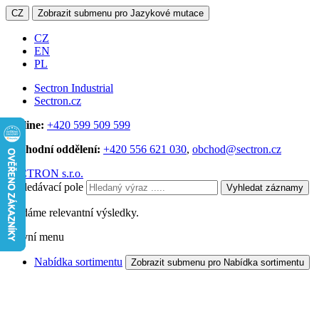
CZ
Zobrazit submenu pro Jazykové mutace
CZ
EN
PL
Sectron Industrial
Sectron.cz
Hotline:
+420 599 509 599
Obchodní oddělení:
+420 556 621 030
,
obchod@sectron.cz
SECTRON s.r.o.
Vyhledávací pole
Vyhledat záznamy
Hledáme relevantní výsledky.
Hlavní menu
Nabídka sortimentu
Zobrazit submenu pro Nabídka sortimentu