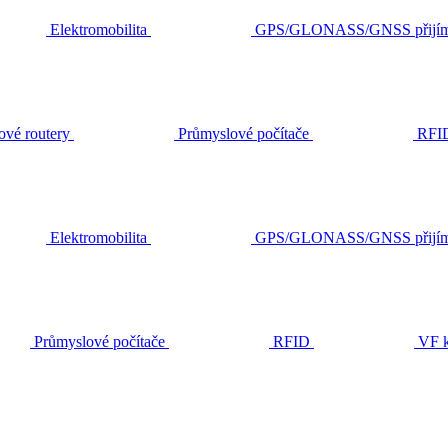
Elektromobilita
GPS/GLONASS/GNSS přijím
ové routery
Průmyslové počítače
RFI
Elektromobilita
GPS/GLONASS/GNSS přijím
Průmyslové počítače
RFID
VF k