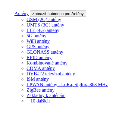
Antény
Zobrazit submenu pro Antény
GSM (2G) antény
UMTS (3G) antény
LTE (4G) antény
5G antény
WiFi antény
GPS antény
GLONASS antény
RFID antény
Kombinované antény
CDMA antény
DVB-T2 televizní antény
ISM antény
LPWAN antény - LoRa, Sigfox, 868 MHz
ZigBee antény
Základny k anténám
+ 10 dalších