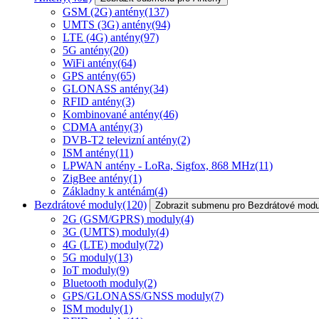
GSM (2G) antény
(137)
UMTS (3G) antény
(94)
LTE (4G) antény
(97)
5G antény
(20)
WiFi antény
(64)
GPS antény
(65)
GLONASS antény
(34)
RFID antény
(3)
Kombinované antény
(46)
CDMA antény
(3)
DVB-T2 televizní antény
(2)
ISM antény
(11)
LPWAN antény - LoRa, Sigfox, 868 MHz
(11)
ZigBee antény
(1)
Základny k anténám
(4)
Bezdrátové moduly
(120)
Zobrazit submenu pro Bezdrátové modu
2G (GSM/GPRS) moduly
(4)
3G (UMTS) moduly
(4)
4G (LTE) moduly
(72)
5G moduly
(13)
IoT moduly
(9)
Bluetooth moduly
(2)
GPS/GLONASS/GNSS moduly
(7)
ISM moduly
(1)