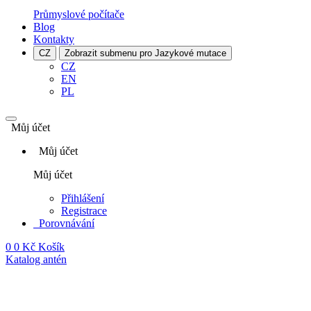
Průmyslové počítače
Blog
Kontakty
CZ
Zobrazit submenu pro Jazykové mutace
CZ
EN
PL
Můj účet
Můj účet
Můj účet
Přihlášení
Registrace
Porovnávání
0
0 Kč
Košík
Katalog antén