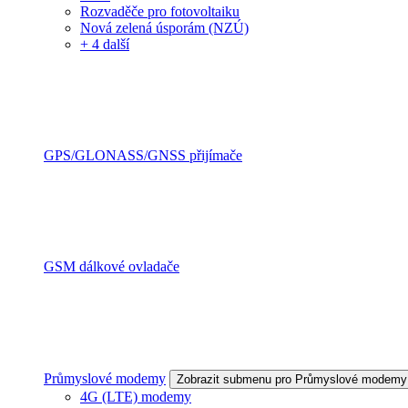
Rozvaděče pro fotovoltaiku
Nová zelená úsporám (NZÚ)
+ 4 další
GPS/GLONASS/GNSS přijímače
GSM dálkové ovladače
Průmyslové modemy
Zobrazit submenu pro Průmyslové modemy
4G (LTE) modemy