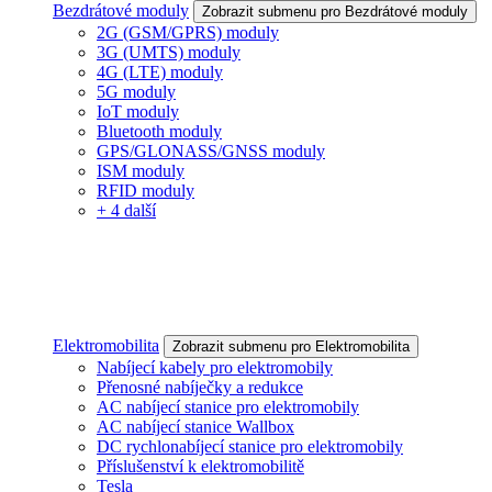
Bezdrátové moduly
Zobrazit submenu pro Bezdrátové moduly
2G (GSM/GPRS) moduly
3G (UMTS) moduly
4G (LTE) moduly
5G moduly
IoT moduly
Bluetooth moduly
GPS/GLONASS/GNSS moduly
ISM moduly
RFID moduly
+ 4 další
Elektromobilita
Zobrazit submenu pro Elektromobilita
Nabíjecí kabely pro elektromobily
Přenosné nabíječky a redukce
AC nabíjecí stanice pro elektromobily
AC nabíjecí stanice Wallbox
DC rychlonabíjecí stanice pro elektromobily
Příslušenství k elektromobilitě
Tesla