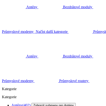
Antény
Bezdrátové moduly
Průmyslové modemy
Načíst další kategorie
Průmysl
Antény
Bezdrátové moduly
Průmyslové modemy
Průmyslové routery
Kategorie
Kategorie
Antény
(402)
Zobrazit submenu pro Antény