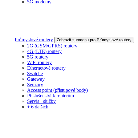
5G modemy
Průmyslové routery
Zobrazit submenu pro Průmyslové routery
2G (GSM/GPRS) routery
4G (LTE) routery
5G routery
WiFi routery
Ethernetové routery
Switche
Gateway
Senzory
Access point (přístupové body)
Příslušenství k routerům
Servis - služby
+ 6 dalších