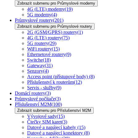
Zobrazit submenu pro Průmyslové modemy
4G (LTE) modemy
(19)
5G modemy
(4)
Průmyslové routery
(201)
Zobrazit submenu pro Průmyslové routery
2G (GSM/GPRS) routery
(1)
4G (LTE) routery
(75)
5G routery
(29)
WiFi routery
(15)
Ethernetové routery
(9)
Switche
(18)
Gateway
(31)
Senzory
(4)
Access point (přístupové body)
(8)
Příslušenství k routerům
(12)
Servis - služby
(9)
Domácí routery
(3)
Průmyslové počítače
(3)
Příslušenství M2M
(100)
Zobrazit submenu pro Příslušenství M2M
Vývojové sady
(15)
Čtečky SIM karet
(3)
Datové a napájecí kabely
(15)
Datové a napájecí konektory
(8)