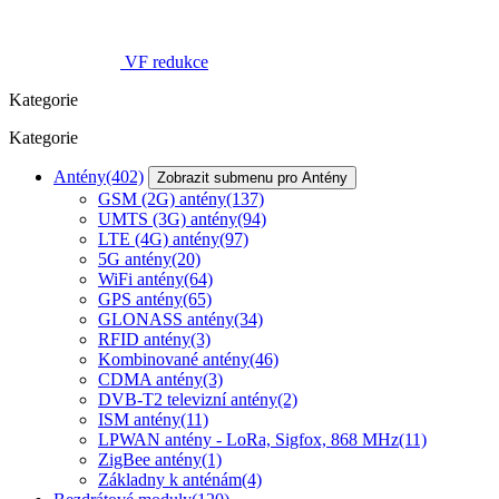
VF redukce
Kategorie
Kategorie
Antény
(402)
Zobrazit submenu pro Antény
GSM (2G) antény
(137)
UMTS (3G) antény
(94)
LTE (4G) antény
(97)
5G antény
(20)
WiFi antény
(64)
GPS antény
(65)
GLONASS antény
(34)
RFID antény
(3)
Kombinované antény
(46)
CDMA antény
(3)
DVB-T2 televizní antény
(2)
ISM antény
(11)
LPWAN antény - LoRa, Sigfox, 868 MHz
(11)
ZigBee antény
(1)
Základny k anténám
(4)