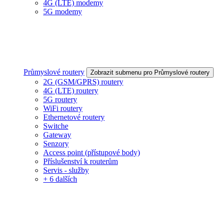
4G (LTE) modemy
5G modemy
Průmyslové routery
Zobrazit submenu pro Průmyslové routery
2G (GSM/GPRS) routery
4G (LTE) routery
5G routery
WiFi routery
Ethernetové routery
Switche
Gateway
Senzory
Access point (přístupové body)
Příslušenství k routerům
Servis - služby
+ 6 dalších