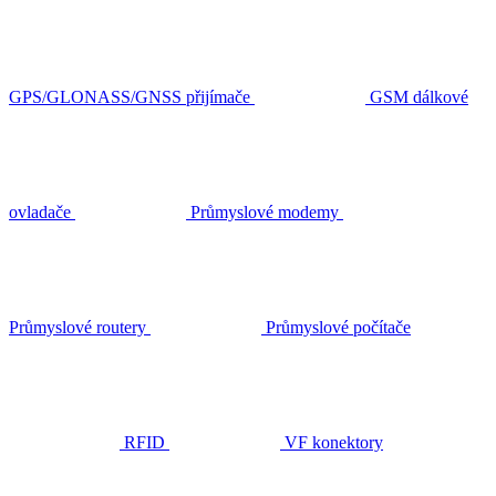
GPS/GLONASS/GNSS přijímače
GSM dálkové
ovladače
Průmyslové modemy
Průmyslové routery
Průmyslové počítače
RFID
VF konektory