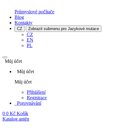
Průmyslové počítače
Blog
Kontakty
CZ
Zobrazit submenu pro Jazykové mutace
CZ
EN
PL
Můj účet
Můj účet
Můj účet
Přihlášení
Registrace
Porovnávání
0
0 Kč
Košík
Katalog antén