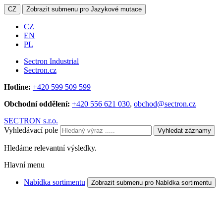
CZ
Zobrazit submenu pro Jazykové mutace
CZ
EN
PL
Sectron Industrial
Sectron.cz
Hotline:
+420 599 509 599
Obchodní oddělení:
+420 556 621 030
,
obchod@sectron.cz
SECTRON s.r.o.
Vyhledávací pole
Vyhledat záznamy
Hledáme relevantní výsledky.
Hlavní menu
Nabídka sortimentu
Zobrazit submenu pro Nabídka sortimentu