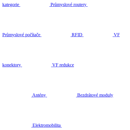
kategorie
Průmyslové routery
Průmyslové počítače
RFID
VF
konektory
VF redukce
Antény
Bezdrátové moduly
Elektromobilita