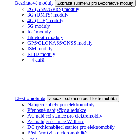
Bezdrátové moduly
Zobrazit submenu pro Bezdrátové moduly
2G (GSM/GPRS) moduly
3G (UMTS) moduly
4G (LTE) moduly
5G moduly
IoT moduly
Bluetooth moduly
GPS/GLONASS/GNSS moduly
ISM moduly
RFID moduly
+ 4 další
Elektromobilita
Zobrazit submenu pro Elektromobilita
Nabíjecí kabely pro elektromobily
Přenosné nabíječky a redukce
AC nabíjecí stanice pro elektromobily
AC nabíjecí stanice Wallbox
DC rychlonabíjecí stanice pro elektromobily
Příslušenství k elektromobilitě
Tesla