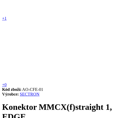
+1
+0
Kód zboží:
AO-CFE-01
Výrobce:
SECTRON
Konektor MMCX(f)straight 1,
EDGE