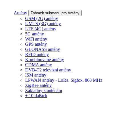
Antény
Zobrazit submenu pro Antény
GSM (2G) antény
UMTS (3G) antény
LTE (4G) antény
5G antény
WiFi antény
GPS antény
GLONASS antény
RFID antény
Kombinované antény
CDMA antény
DVB-T2 televizní antény
ISM antény
LPWAN antény - LoRa, Sigfox, 868 MHz
ZigBee antény
Základny k anténám
+ 10 dalších