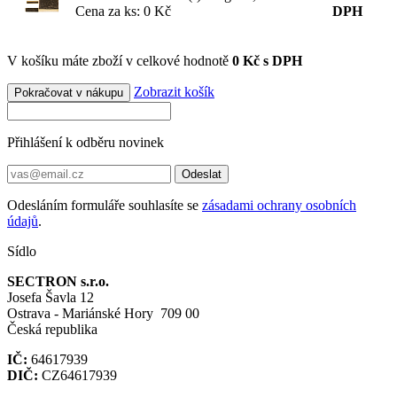
Cena za ks: 0 Kč
DPH
V košíku máte zboží v celkové hodnotě
0 Kč s DPH
Zobrazit košík
Pokračovat v nákupu
Přihlášení k odběru novinek
Odeslat
Odesláním formuláře souhlasíte se
zásadami ochrany osobních
údajů
.
Sídlo
SECTRON s.r.o.
Josefa Šavla 12
Ostrava - Mariánské Hory 709 00
Česká republika
IČ:
64617939
DIČ:
CZ64617939