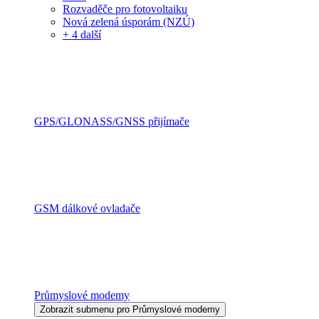
Rozvaděče pro fotovoltaiku
Nová zelená úsporám (NZÚ)
+ 4 další
GPS/GLONASS/GNSS přijímače
GSM dálkové ovladače
Průmyslové modemy
Zobrazit submenu pro Průmyslové modemy