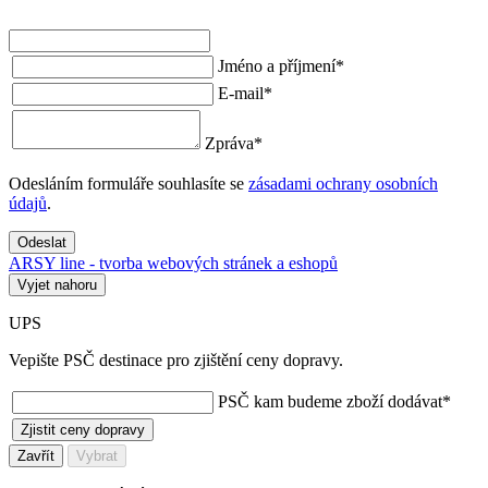
Jméno a příjmení
*
E-mail
*
Zpráva
*
Odesláním formuláře souhlasíte se
zásadami ochrany osobních
údajů
.
Odeslat
ARSY line - tvorba webových stránek a eshopů
Vyjet nahoru
UPS
Vepište PSČ destinace pro zjištění ceny dopravy.
PSČ kam budeme zboží dodávat
*
Zjistit ceny dopravy
Zavřít
Vybrat