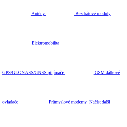
Antény
Bezdrátové moduly
Elektromobilita
GPS/GLONASS/GNSS přijímače
GSM dálkové
ovladače
Průmyslové modemy
Načíst další