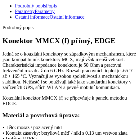
Podrobný popis
Popis
Parametry
Parametry
Ostatní informace
Ostatní informace
Podrobný popis
Konektor
MMCX (f) přímý, EDGE
Jedná se o koaxiální
konektory
se západkovým mechanismem, které
jsou kompatibilní s
konektory
MCX, mají však menší velikost.
Charakteristická impedance
konektoru
je 50 Ohm a pracovní
frekvenční rozsah až do 6 GHz. Rozsah pracovních teplot je -65 °C
až + 165 °C. Vyznačují se vysokou spolehlivostí a mechanickou
stabilitou. Nejčastěji se používají také jako standardní
konektory
v
zařízeních
GPS
, sítích WLAN a pevné mobilní komunikaci.
Koaxiální
konektor
MMCX (f)
se
připevňuje k panelu metodou
EDGE.
Materiál a povrchová úprava:
• Tělo: mosaz / pozlacený nikl
• Kontakt zásuvky: beryliová měď / nikl s 0.13 um vrstvou zlata
• Izolátor: PTFE / -