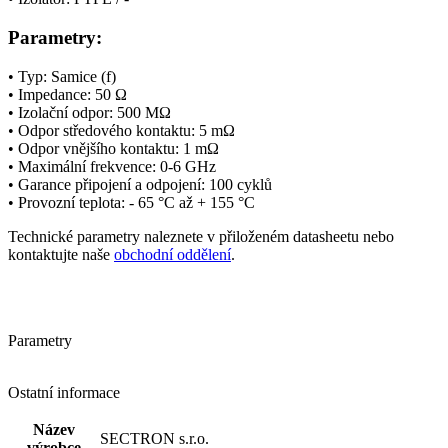
Parametry:
• Typ: Samice (f)
•
Impedance
: 50 Ω
• Izolační odpor: 500 MΩ
•
Odpor středového kontaktu: 5 mΩ
•
Odpor vnějšího kontaktu: 1 mΩ
• Maximální
frekvence
: 0-6 GHz
• Garance připojení a odpojení: 100 cyklů
• Provozní teplota: - 65 °C až + 155 °C
Technické parametry naleznete v přiloženém datasheetu nebo
kontaktujte naše
obchodní oddělení
.
Parametry
Ostatní informace
Název
SECTRON s.r.o.
výrobce