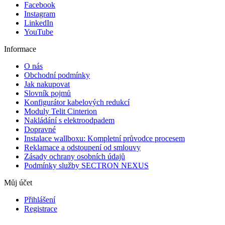
Facebook
Instagram
LinkedIn
YouTube
Informace
O nás
Obchodní podmínky
Jak nakupovat
Slovník pojmů
Konfigurátor kabelových redukcí
Moduly Telit Cinterion
Nakládání s elektroodpadem
Dopravné
Instalace wallboxu: Kompletní průvodce procesem
Reklamace a odstoupení od smlouvy
Zásady ochrany osobních údajů
Podmínky služby SECTRON NEXUS
Můj účet
Přihlášení
Registrace