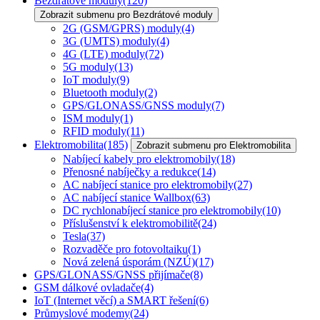
Bezdrátové moduly
(120)
Zobrazit submenu pro Bezdrátové moduly
2G (GSM/GPRS) moduly
(4)
3G (UMTS) moduly
(4)
4G (LTE) moduly
(72)
5G moduly
(13)
IoT moduly
(9)
Bluetooth moduly
(2)
GPS/GLONASS/GNSS moduly
(7)
ISM moduly
(1)
RFID moduly
(11)
Elektromobilita
(185)
Zobrazit submenu pro Elektromobilita
Nabíjecí kabely pro elektromobily
(18)
Přenosné nabíječky a redukce
(14)
AC nabíjecí stanice pro elektromobily
(27)
AC nabíjecí stanice Wallbox
(63)
DC rychlonabíjecí stanice pro elektromobily
(10)
Příslušenství k elektromobilitě
(24)
Tesla
(37)
Rozvaděče pro fotovoltaiku
(1)
Nová zelená úsporám (NZÚ)
(17)
GPS/GLONASS/GNSS přijímače
(8)
GSM dálkové ovladače
(4)
IoT (Internet věcí) a SMART řešení
(6)
Průmyslové modemy
(24)