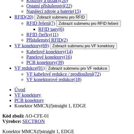
Konzoly a držáky
(20)
Ostatní příslušenství
(22)
Napájecí zdroje a baterie
(15)
RFID
(20)
Zobrazit submenu pro RFID
RFID řešení
(7)
Zobrazit submenu pro RFID řešení
RFID tagy
(6)
RFID čtečky
(11)
Příslušenství RFID
(2)
VF konektory
(69)
Zobrazit submenu pro VF konektory
Kabelové konektory
(14)
Panelové konektory
(16)
PCB konektory
(39)
VF redukce
(91)
Zobrazit submenu pro VF redukce
VF kabelové redukce / prodloužení
(72)
VF konektorové redukce
(18)
Úvod
VF konektory
PCB konektory
Konektor MMCX(f)straight 1, EDGE
Kód zboží:
AO-CFE-01
Výrobce:
SECTRON
Konektor MMCX(f)straight 1, EDGE