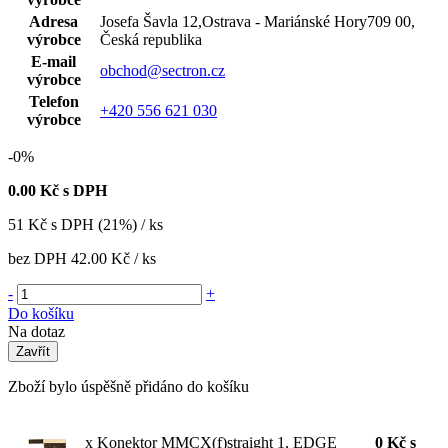
Adresa
Josefa Šavla 12,Ostrava - Mariánské Hory709 00,
výrobce
Česká republika
E-mail
obchod@sectron.cz
výrobce
Telefon
+420 556 621 030
výrobce
-0%
0.00
Kč s DPH
51
Kč
s DPH (21%) / ks
bez DPH
42.00 Kč
/ ks
-
+
Do košíku
Na dotaz
Zavřít
Zboží bylo úspěšně přidáno do košíku
x Konektor MMCX(f)straight 1, EDGE
0
Kč
s