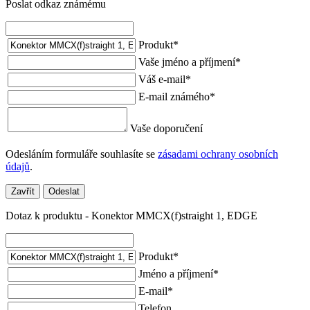
Poslat odkaz známému
Produkt
*
Vaše jméno a příjmení
*
Váš e-mail
*
E-mail známého
*
Vaše doporučení
Odesláním formuláře souhlasíte se
zásadami ochrany osobních
údajů
.
Zavřít
Odeslat
Dotaz k produktu - Konektor MMCX(f)straight 1, EDGE
Produkt
*
Jméno a příjmení
*
E-mail
*
Telefon