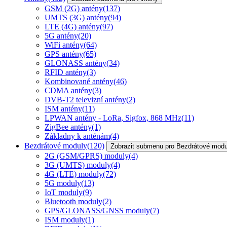
GSM (2G) antény
(137)
UMTS (3G) antény
(94)
LTE (4G) antény
(97)
5G antény
(20)
WiFi antény
(64)
GPS antény
(65)
GLONASS antény
(34)
RFID antény
(3)
Kombinované antény
(46)
CDMA antény
(3)
DVB-T2 televizní antény
(2)
ISM antény
(11)
LPWAN antény - LoRa, Sigfox, 868 MHz
(11)
ZigBee antény
(1)
Základny k anténám
(4)
Bezdrátové moduly
(120)
Zobrazit submenu pro Bezdrátové modu
2G (GSM/GPRS) moduly
(4)
3G (UMTS) moduly
(4)
4G (LTE) moduly
(72)
5G moduly
(13)
IoT moduly
(9)
Bluetooth moduly
(2)
GPS/GLONASS/GNSS moduly
(7)
ISM moduly
(1)