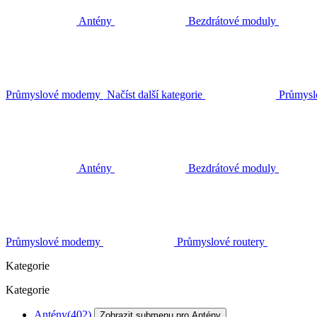
Antény
Bezdrátové moduly
Průmyslové modemy
Načíst další kategorie
Průmysl
Antény
Bezdrátové moduly
Průmyslové modemy
Průmyslové routery
Kategorie
Kategorie
Antény
(402)
Zobrazit submenu pro Antény