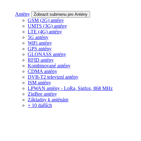
Antény
Zobrazit submenu pro Antény
GSM (2G) antény
UMTS (3G) antény
LTE (4G) antény
5G antény
WiFi antény
GPS antény
GLONASS antény
RFID antény
Kombinované antény
CDMA antény
DVB-T2 televizní antény
ISM antény
LPWAN antény - LoRa, Sigfox, 868 MHz
ZigBee antény
Základny k anténám
+ 10 dalších