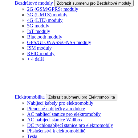
Bezdrátové moduly
Zobrazit submenu pro Bezdrátové moduly
2G (GSM/GPRS) moduly
3G (UMTS) moduly
4G (LTE) moduly
5G moduly
IoT moduly
Bluetooth moduly
GPS/GLONASS/GNSS moduly
ISM moduly
RFID moduly
+ 4 další
Elektromobilita
Zobrazit submenu pro Elektromobilita
Nabíjecí kabely pro elektromobily
Přenosné nabíječky a redukce
AC nabíjecí stanice pro elektromobily
AC nabíjecí stanice Wallbox
DC rychlonabíjecí stanice pro elektromobily
Příslušenství k elektromobilitě
Tesla