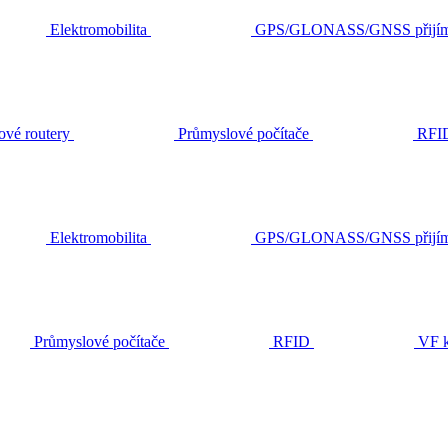
Elektromobilita
GPS/GLONASS/GNSS přijím
ové routery
Průmyslové počítače
RFI
Elektromobilita
GPS/GLONASS/GNSS přijím
Průmyslové počítače
RFID
VF k