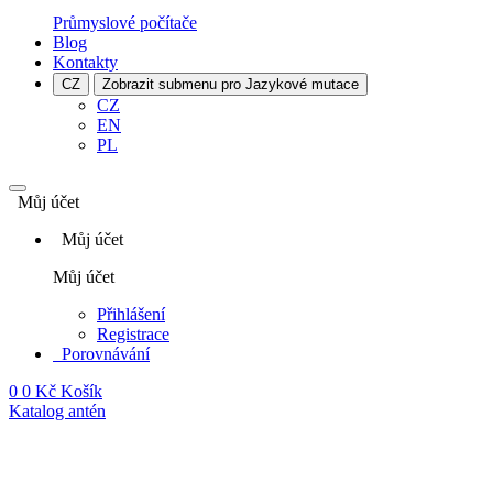
Průmyslové počítače
Blog
Kontakty
CZ
Zobrazit submenu pro Jazykové mutace
CZ
EN
PL
Můj účet
Můj účet
Můj účet
Přihlášení
Registrace
Porovnávání
0
0 Kč
Košík
Katalog antén