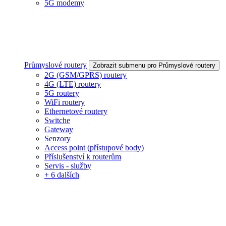
5G modemy
Průmyslové routery
Zobrazit submenu pro Průmyslové routery
2G (GSM/GPRS) routery
4G (LTE) routery
5G routery
WiFi routery
Ethernetové routery
Switche
Gateway
Senzory
Access point (přístupové body)
Příslušenství k routerům
Servis - služby
+ 6 dalších