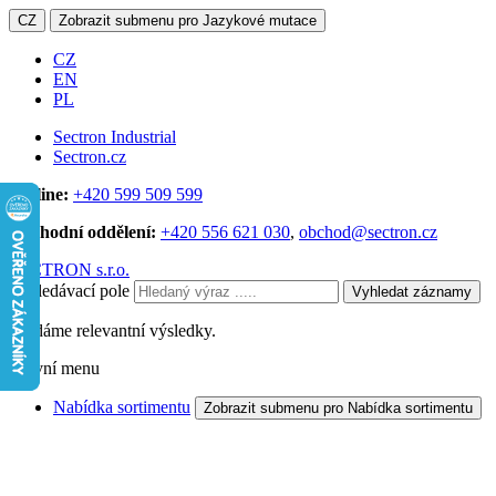
CZ
Zobrazit submenu pro Jazykové mutace
CZ
EN
PL
Sectron Industrial
Sectron.cz
Hotline:
+420 599 509 599
Obchodní oddělení:
+420 556 621 030
,
obchod@sectron.cz
SECTRON s.r.o.
Vyhledávací pole
Vyhledat záznamy
Hledáme relevantní výsledky.
Hlavní menu
Nabídka sortimentu
Zobrazit submenu pro Nabídka sortimentu