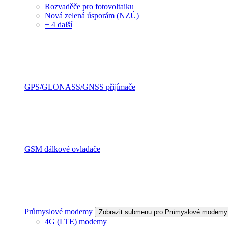
Rozvaděče pro fotovoltaiku
Nová zelená úsporám (NZÚ)
+ 4 další
GPS/GLONASS/GNSS přijímače
GSM dálkové ovladače
Průmyslové modemy
Zobrazit submenu pro Průmyslové modemy
4G (LTE) modemy