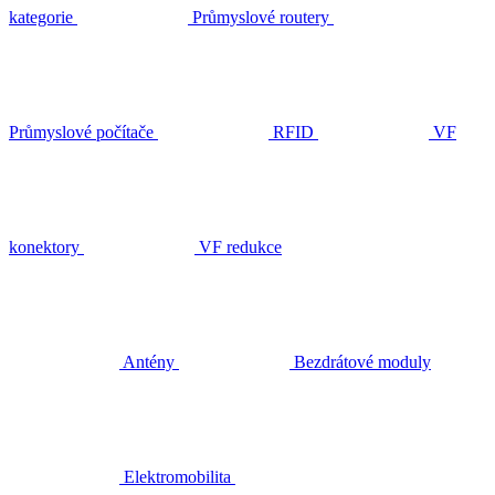
kategorie
Průmyslové routery
Průmyslové počítače
RFID
VF
konektory
VF redukce
Antény
Bezdrátové moduly
Elektromobilita