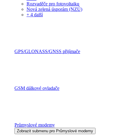
Rozvaděče pro fotovoltaiku
Nová zelená úsporám (NZÚ)
+ 4 další
GPS/GLONASS/GNSS přijímače
GSM dálkové ovladače
Průmyslové modemy
Zobrazit submenu pro Průmyslové modemy