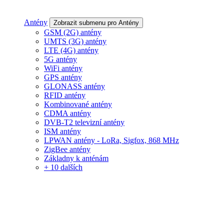
Antény
Zobrazit submenu pro Antény
GSM (2G) antény
UMTS (3G) antény
LTE (4G) antény
5G antény
WiFi antény
GPS antény
GLONASS antény
RFID antény
Kombinované antény
CDMA antény
DVB-T2 televizní antény
ISM antény
LPWAN antény - LoRa, Sigfox, 868 MHz
ZigBee antény
Základny k anténám
+ 10 dalších