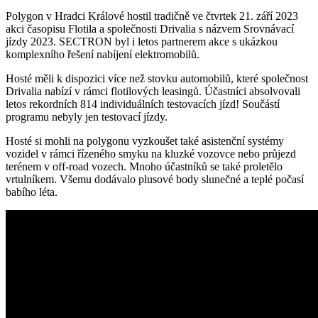
Polygon v Hradci Králové hostil tradičně ve čtvrtek 21. září 2023
akci časopisu Flotila a společnosti Drivalia s názvem Srovnávací
jízdy 2023. SECTRON byl i letos partnerem akce s ukázkou
komplexního řešení nabíjení
elektromobilů
.
Hosté měli k dispozici více než stovku automobilů, které společnost
Drivalia nabízí v rámci flotilových leasingů. Účastníci absolvovali
letos rekordních 814 individuálních testovacích jízd! Součástí
programu nebyly jen testovací jízdy.
Hosté si mohli na polygonu vyzkoušet také asistenční systémy
vozidel v rámci řízeného smyku na kluzké vozovce nebo průjezd
terénem v off-road vozech. Mnoho účastníků se také proletělo
vrtulníkem. Všemu dodávalo plusové body slunečné a teplé počasí
babího léta.