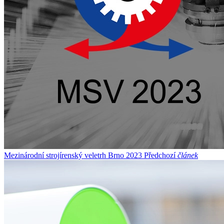
Mezinárodní strojírenský veletrh Brno 2023
Předchozí
článek