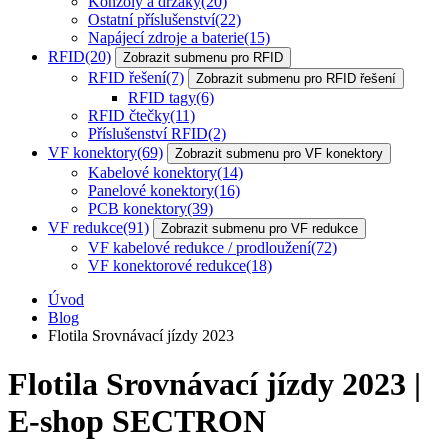
Konzoly a držáky
(20)
Ostatní příslušenství
(22)
Napájecí zdroje a baterie
(15)
RFID
(20)
Zobrazit submenu pro RFID
RFID řešení
(7)
Zobrazit submenu pro RFID řešení
RFID tagy
(6)
RFID čtečky
(11)
Příslušenství RFID
(2)
VF konektory
(69)
Zobrazit submenu pro VF konektory
Kabelové konektory
(14)
Panelové konektory
(16)
PCB konektory
(39)
VF redukce
(91)
Zobrazit submenu pro VF redukce
VF kabelové redukce / prodloužení
(72)
VF konektorové redukce
(18)
Úvod
Blog
Flotila Srovnávací jízdy 2023
Flotila Srovnávací jízdy 2023 |
E-shop SECTRON