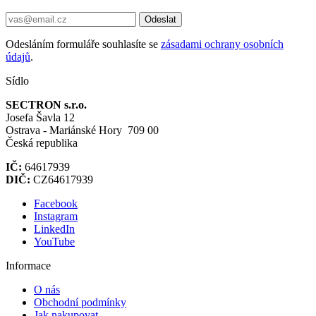
Odeslat
Odesláním formuláře souhlasíte se
zásadami ochrany osobních
údajů
.
Sídlo
SECTRON s.r.o.
Josefa Šavla 12
Ostrava - Mariánské Hory 709 00
Česká republika
IČ:
64617939
DIČ:
CZ64617939
Facebook
Instagram
LinkedIn
YouTube
Informace
O nás
Obchodní podmínky
Jak nakupovat