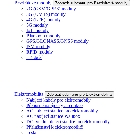
Bezdrátové moduly
Zobrazit submenu pro Bezdrátové moduly
2G (GSM/GPRS) moduly
3G (UMTS) moduly
4G (LTE) moduly
5G moduly
IoT moduly
Bluetooth moduly
GPS/GLONASS/GNSS moduly
ISM moduly
RFID moduly
+ 4 další
Elektromobilita
Zobrazit submenu pro Elektromobilita
Nabíjecí kabely pro elektromobily
Přenosné nabíječky a redukce
AC nabíjecí stanice pro elektromobily
AC nabíjecí stanice Wallbox
DC rychlonabíjecí stanice pro elektromobily
Příslušenství k elektromobilitě
Tesla