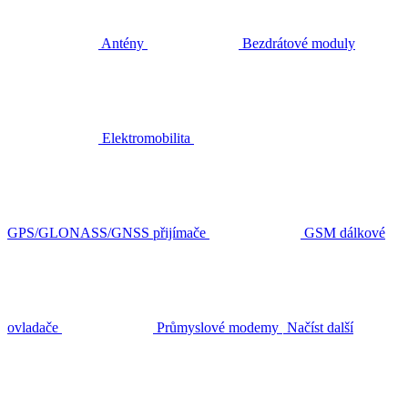
Antény
Bezdrátové moduly
Elektromobilita
GPS/GLONASS/GNSS přijímače
GSM dálkové
ovladače
Průmyslové modemy
Načíst další