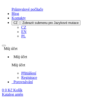
Průmyslové počítače
Blog
Kontakty
CZ
Zobrazit submenu pro Jazykové mutace
CZ
EN
PL
Můj účet
Můj účet
Můj účet
Přihlášení
Registrace
Porovnávání
0
0 Kč
Košík
Katalog antén