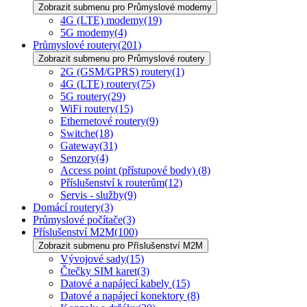
Zobrazit submenu pro Průmyslové modemy
4G (LTE) modemy
(19)
5G modemy
(4)
Průmyslové routery
(201)
Zobrazit submenu pro Průmyslové routery
2G (GSM/GPRS) routery
(1)
4G (LTE) routery
(75)
5G routery
(29)
WiFi routery
(15)
Ethernetové routery
(9)
Switche
(18)
Gateway
(31)
Senzory
(4)
Access point (přístupové body)
(8)
Příslušenství k routerům
(12)
Servis - služby
(9)
Domácí routery
(3)
Průmyslové počítače
(3)
Příslušenství M2M
(100)
Zobrazit submenu pro Příslušenství M2M
Vývojové sady
(15)
Čtečky SIM karet
(3)
Datové a napájecí kabely
(15)
Datové a napájecí konektory
(8)