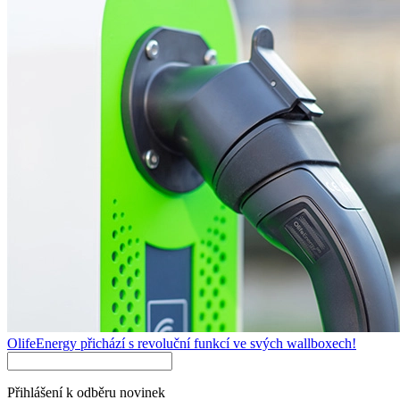
OlifeEnergy přichází s revoluční funkcí ve svých wallboxech!
Přihlášení k odběru novinek