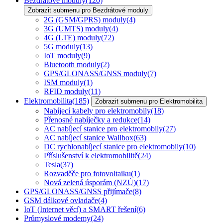
Bezdrátové moduly
(120)
Zobrazit submenu pro Bezdrátové moduly
2G (GSM/GPRS) moduly
(4)
3G (UMTS) moduly
(4)
4G (LTE) moduly
(72)
5G moduly
(13)
IoT moduly
(9)
Bluetooth moduly
(2)
GPS/GLONASS/GNSS moduly
(7)
ISM moduly
(1)
RFID moduly
(11)
Elektromobilita
(185)
Zobrazit submenu pro Elektromobilita
Nabíjecí kabely pro elektromobily
(18)
Přenosné nabíječky a redukce
(14)
AC nabíjecí stanice pro elektromobily
(27)
AC nabíjecí stanice Wallbox
(63)
DC rychlonabíjecí stanice pro elektromobily
(10)
Příslušenství k elektromobilitě
(24)
Tesla
(37)
Rozvaděče pro fotovoltaiku
(1)
Nová zelená úsporám (NZÚ)
(17)
GPS/GLONASS/GNSS přijímače
(8)
GSM dálkové ovladače
(4)
IoT (Internet věcí) a SMART řešení
(6)
Průmyslové modemy
(24)