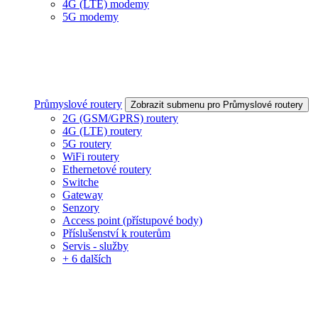
4G (LTE) modemy
5G modemy
Průmyslové routery
Zobrazit submenu pro Průmyslové routery
2G (GSM/GPRS) routery
4G (LTE) routery
5G routery
WiFi routery
Ethernetové routery
Switche
Gateway
Senzory
Access point (přístupové body)
Příslušenství k routerům
Servis - služby
+ 6 dalších