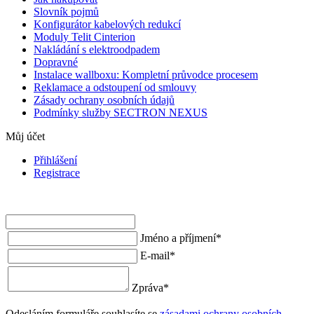
Slovník pojmů
Konfigurátor kabelových redukcí
Moduly Telit Cinterion
Nakládání s elektroodpadem
Dopravné
Instalace wallboxu: Kompletní průvodce procesem
Reklamace a odstoupení od smlouvy
Zásady ochrany osobních údajů
Podmínky služby SECTRON NEXUS
Můj účet
Přihlášení
Registrace
Jméno a příjmení
*
E-mail
*
Zpráva
*
Odesláním formuláře souhlasíte se
zásadami ochrany osobních