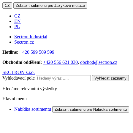
CZ
Zobrazit submenu pro Jazykové mutace
CZ
EN
PL
Sectron Industrial
Sectron.cz
Hotline:
+420 599 509 599
Obchodní oddělení:
+420 556 621 030
,
obchod@sectron.cz
SECTRON s.r.o.
Vyhledávací pole
Vyhledat záznamy
Hledáme relevantní výsledky.
Hlavní menu
Nabídka sortimentu
Zobrazit submenu pro Nabídka sortimentu