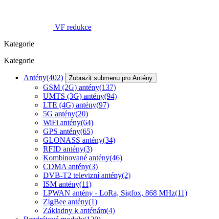
VF redukce
Kategorie
Kategorie
Antény
(402)
Zobrazit submenu pro Antény
GSM (2G) antény
(137)
UMTS (3G) antény
(94)
LTE (4G) antény
(97)
5G antény
(20)
WiFi antény
(64)
GPS antény
(65)
GLONASS antény
(34)
RFID antény
(3)
Kombinované antény
(46)
CDMA antény
(3)
DVB-T2 televizní antény
(2)
ISM antény
(11)
LPWAN antény - LoRa, Sigfox, 868 MHz
(11)
ZigBee antény
(1)
Základny k anténám
(4)