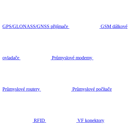
GPS/GLONASS/GNSS přijímače
GSM dálkové
ovladače
Průmyslové modemy
Průmyslové routery
Průmyslové počítače
RFID
VF konektory