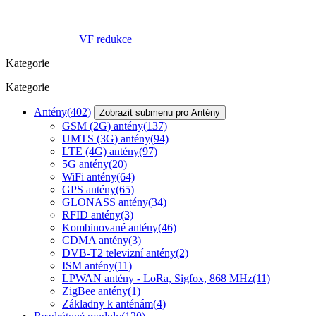
VF redukce
Kategorie
Kategorie
Antény
(402)
Zobrazit submenu pro Antény
GSM (2G) antény
(137)
UMTS (3G) antény
(94)
LTE (4G) antény
(97)
5G antény
(20)
WiFi antény
(64)
GPS antény
(65)
GLONASS antény
(34)
RFID antény
(3)
Kombinované antény
(46)
CDMA antény
(3)
DVB-T2 televizní antény
(2)
ISM antény
(11)
LPWAN antény - LoRa, Sigfox, 868 MHz
(11)
ZigBee antény
(1)
Základny k anténám
(4)