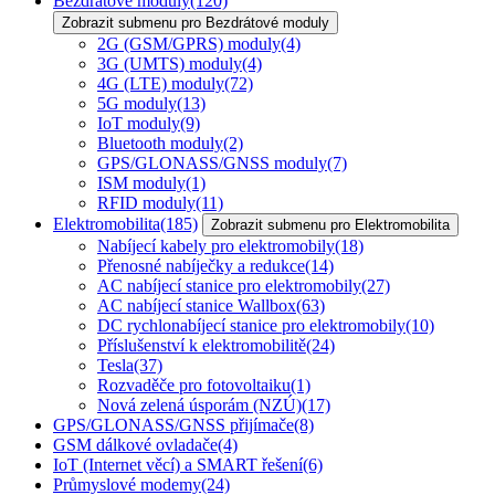
Bezdrátové moduly
(120)
Zobrazit submenu pro Bezdrátové moduly
2G (GSM/GPRS) moduly
(4)
3G (UMTS) moduly
(4)
4G (LTE) moduly
(72)
5G moduly
(13)
IoT moduly
(9)
Bluetooth moduly
(2)
GPS/GLONASS/GNSS moduly
(7)
ISM moduly
(1)
RFID moduly
(11)
Elektromobilita
(185)
Zobrazit submenu pro Elektromobilita
Nabíjecí kabely pro elektromobily
(18)
Přenosné nabíječky a redukce
(14)
AC nabíjecí stanice pro elektromobily
(27)
AC nabíjecí stanice Wallbox
(63)
DC rychlonabíjecí stanice pro elektromobily
(10)
Příslušenství k elektromobilitě
(24)
Tesla
(37)
Rozvaděče pro fotovoltaiku
(1)
Nová zelená úsporám (NZÚ)
(17)
GPS/GLONASS/GNSS přijímače
(8)
GSM dálkové ovladače
(4)
IoT (Internet věcí) a SMART řešení
(6)
Průmyslové modemy
(24)