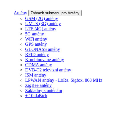
Antény
Zobrazit submenu pro Antény
GSM (2G) antény
UMTS (3G) antény
LTE (4G) antény
5G antény
WiFi antény
GPS antény
GLONASS antény
RFID antény
Kombinované antény
CDMA antény
DVB-T2 televizní antény
ISM antény
LPWAN antény - LoRa, Sigfox, 868 MHz
ZigBee antény
Základny k anténám
+ 10 dalších