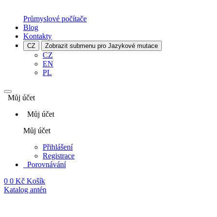
Průmyslové počítače
Blog
Kontakty
CZ
Zobrazit submenu pro Jazykové mutace
CZ
EN
PL
Můj účet
Můj účet
Můj účet
Přihlášení
Registrace
Porovnávání
0
0 Kč
Košík
Katalog antén