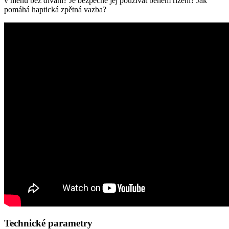
v menu bez dívání?
Je bezpečné jej používat během řízení? Jak
pomáhá haptická zpětná vazba?
Technické parametry