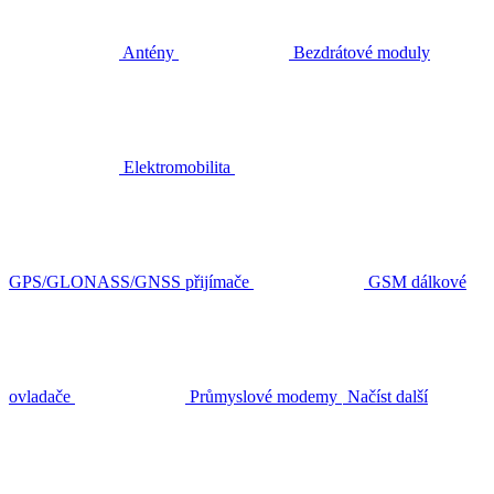
Antény
Bezdrátové moduly
Elektromobilita
GPS/GLONASS/GNSS přijímače
GSM dálkové
ovladače
Průmyslové modemy
Načíst další