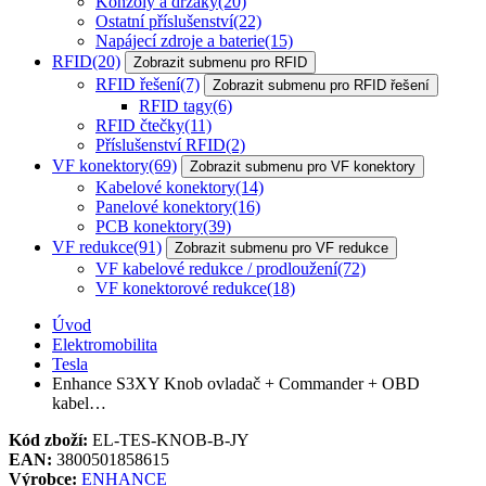
Konzoly a držáky
(20)
Ostatní příslušenství
(22)
Napájecí zdroje a baterie
(15)
RFID
(20)
Zobrazit submenu pro RFID
RFID řešení
(7)
Zobrazit submenu pro RFID řešení
RFID tagy
(6)
RFID čtečky
(11)
Příslušenství RFID
(2)
VF konektory
(69)
Zobrazit submenu pro VF konektory
Kabelové konektory
(14)
Panelové konektory
(16)
PCB konektory
(39)
VF redukce
(91)
Zobrazit submenu pro VF redukce
VF kabelové redukce / prodloužení
(72)
VF konektorové redukce
(18)
Úvod
Elektromobilita
Tesla
Enhance S3XY Knob ovladač + Commander + OBD
kabel…
Kód zboží:
EL-TES-KNOB-B-JY
EAN:
3800501858615
Výrobce:
ENHANCE