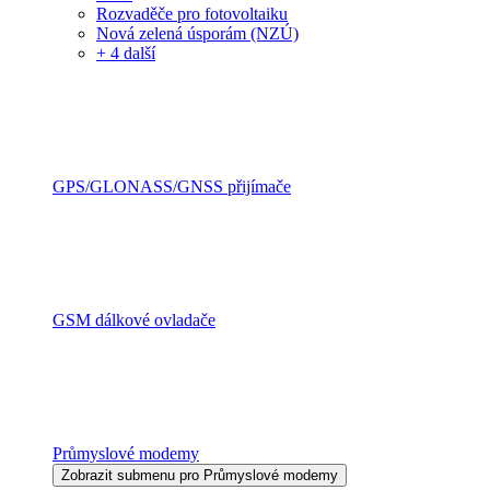
Rozvaděče pro fotovoltaiku
Nová zelená úsporám (NZÚ)
+ 4 další
GPS/GLONASS/GNSS přijímače
GSM dálkové ovladače
Průmyslové modemy
Zobrazit submenu pro Průmyslové modemy