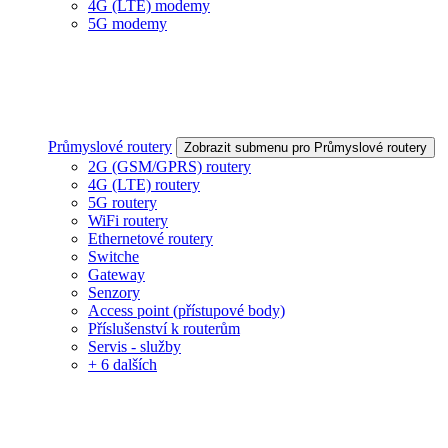
4G (LTE) modemy
5G modemy
Průmyslové routery
Zobrazit submenu pro Průmyslové routery
2G (GSM/GPRS) routery
4G (LTE) routery
5G routery
WiFi routery
Ethernetové routery
Switche
Gateway
Senzory
Access point (přístupové body)
Příslušenství k routerům
Servis - služby
+ 6 dalších