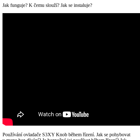
Jak funguje? K čemu slouží? Jak se instaluje?
Používání ovladače S3XY Knob během řízení. Jak se pohybovat