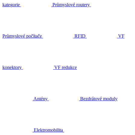
kategorie
Průmyslové routery
Průmyslové počítače
RFID
VF
konektory
VF redukce
Antény
Bezdrátové moduly
Elektromobilita