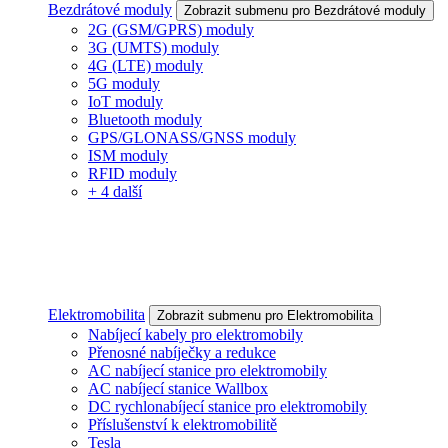
Bezdrátové moduly
Zobrazit submenu pro Bezdrátové moduly
2G (GSM/GPRS) moduly
3G (UMTS) moduly
4G (LTE) moduly
5G moduly
IoT moduly
Bluetooth moduly
GPS/GLONASS/GNSS moduly
ISM moduly
RFID moduly
+ 4 další
Elektromobilita
Zobrazit submenu pro Elektromobilita
Nabíjecí kabely pro elektromobily
Přenosné nabíječky a redukce
AC nabíjecí stanice pro elektromobily
AC nabíjecí stanice Wallbox
DC rychlonabíjecí stanice pro elektromobily
Příslušenství k elektromobilitě
Tesla