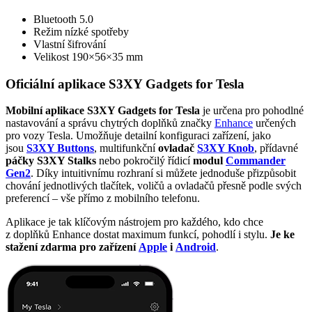
Bluetooth
5.0
Režim nízké spotřeby
Vlastní šifrování
Velikost 190×56×35 mm
Oficiální aplikace S3XY Gadgets for Tesla
Mobilní aplikace
S3XY Gadgets for Tesla
je určena pro pohodlné
nastavování a správu chytrých doplňků značky
Enhance
určených
pro vozy Tesla. Umožňuje detailní konfiguraci zařízení, jako
jsou
S3XY Buttons
, multifunkční
ovladač
S3XY Knob
, přídavné
páčky S3XY Stalks
nebo pokročilý řídicí
modul
Commander
Gen2
. Díky intuitivnímu rozhraní si můžete jednoduše přizpůsobit
chování jednotlivých tlačítek, voličů a ovladačů přesně podle svých
preferencí – vše přímo z mobilního telefonu.
Aplikace je tak klíčovým nástrojem pro každého, kdo chce
z doplňků Enhance dostat maximum funkcí, pohodlí i stylu.
Je ke
stažení zdarma pro zařízení
Apple
i
Android
.