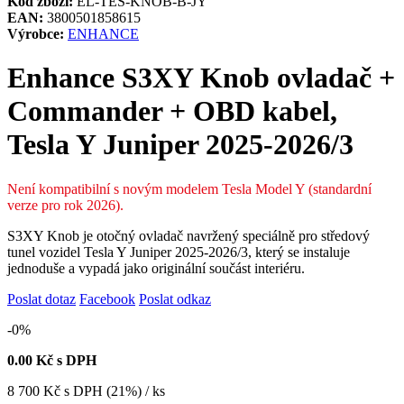
Kód zboží:
EL-TES-KNOB-B-JY
EAN:
3800501858615
Výrobce:
ENHANCE
Enhance S3XY Knob ovladač +
Commander + OBD kabel,
Tesla Y Juniper 2025-2026/3
Není kompatibilní s novým modelem Tesla Model Y (standardní
verze pro rok 2026).
S3XY Knob je otočný ovladač navržený speciálně pro středový
tunel vozidel Tesla Y Juniper 2025-2026/3, který se instaluje
jednoduše a vypadá jako originální součást interiéru.
Poslat dotaz
Facebook
Poslat odkaz
-0%
0.00
Kč s DPH
8 700
Kč
s DPH (21%) / ks