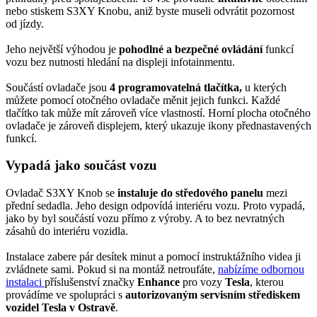
nebo stiskem S3XY Knobu, aniž byste museli odvrátit pozornost
od jízdy.
Jeho největší výhodou je
pohodlné a bezpečné ovládání
funkcí
vozu bez nutnosti hledání na displeji infotainmentu.
Součástí ovladače jsou
4 programovatelná tlačítka,
u kterých
můžete pomocí otočného ovladače měnit jejich funkci. Každé
tlačítko tak může mít zároveň více vlastností. Horní plocha otočného
ovladače je zároveň displejem, který ukazuje ikony přednastavených
funkcí.
Vypadá jako součást vozu
Ovladač S3XY Knob se
instaluje do středového panelu
mezi
přední sedadla. Jeho design odpovídá interiéru vozu. Proto vypadá,
jako by byl součástí vozu přímo z výroby. A to bez nevratných
zásahů do interiéru vozidla.
Instalace zabere pár desítek minut a pomocí instruktážního videa ji
zvládnete sami. Pokud si na montáž netroufáte,
nabízíme odbornou
instalaci
příslušenství značky
Enhance
pro vozy
Tesla
, kterou
provádíme ve spolupráci s
autorizovaným servisním střediskem
vozidel Tesla v Ostravě
.