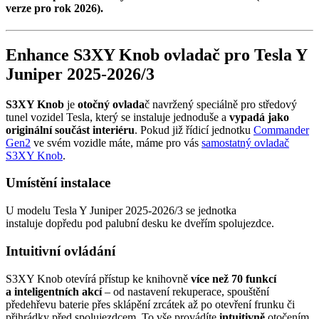
verze pro rok 2026).
Enhance S3XY Knob ovladač pro Tesla Y
Juniper 2025-2026/3
S3XY Knob
je
otočný ovlada
č navržený speciálně pro středový
tunel vozidel Tesla, který se instaluje jednoduše a
vypadá jako
originální součást interiéru
. Pokud již řídicí jednotku
Commander
Gen2
ve svém vozidle máte, máme pro vás
samostatný ovladač
S3XY Knob
.
Umístění instalace
U modelu Tesla Y Juniper 2025-2026/3 se
jednotka
instaluje
dopředu pod palubní desku ke dveřím spolujezdce.
Intuitivní ovládání
S3XY Knob otevírá přístup ke knihovně
více než 70 funkcí
a inteligentních akcí
– od nastavení rekuperace, spouštění
předehřevu baterie přes sklápění zrcátek až po otevření frunku či
přihrádky před spolujezdcem. To vše provádíte
intuitivně
otočením