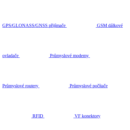
GPS/GLONASS/GNSS přijímače
GSM dálkové
ovladače
Průmyslové modemy
Průmyslové routery
Průmyslové počítače
RFID
VF konektory