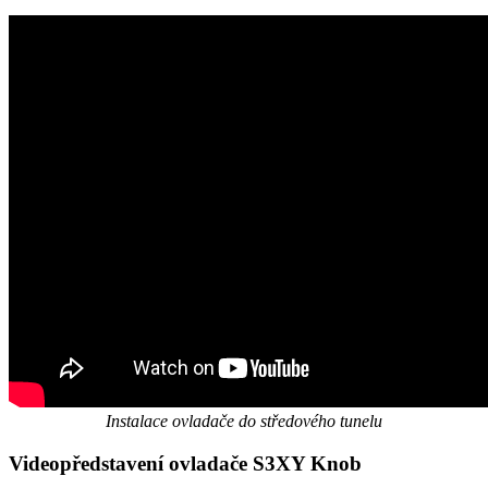
Instalace ovladače do středového tunelu
Videopředstavení ovladače S3XY Knob