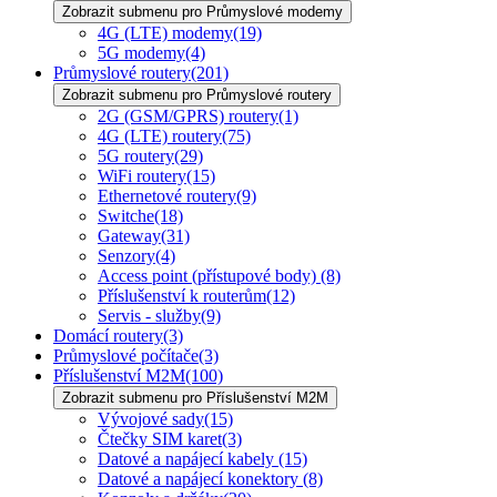
Zobrazit submenu pro Průmyslové modemy
4G (LTE) modemy
(19)
5G modemy
(4)
Průmyslové routery
(201)
Zobrazit submenu pro Průmyslové routery
2G (GSM/GPRS) routery
(1)
4G (LTE) routery
(75)
5G routery
(29)
WiFi routery
(15)
Ethernetové routery
(9)
Switche
(18)
Gateway
(31)
Senzory
(4)
Access point (přístupové body)
(8)
Příslušenství k routerům
(12)
Servis - služby
(9)
Domácí routery
(3)
Průmyslové počítače
(3)
Příslušenství M2M
(100)
Zobrazit submenu pro Příslušenství M2M
Vývojové sady
(15)
Čtečky SIM karet
(3)
Datové a napájecí kabely
(15)
Datové a napájecí konektory
(8)