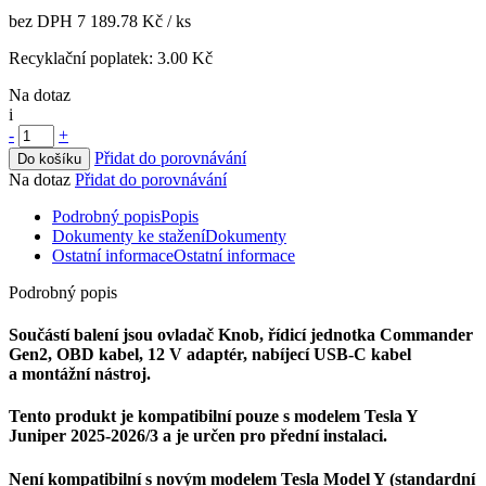
bez DPH
7 189.78 Kč
/ ks
Recyklační poplatek:
3.00 Kč
Na dotaz
i
-
+
Přidat do porovnávání
Do košíku
Na dotaz
Přidat do porovnávání
Podrobný popis
Popis
Dokumenty ke stažení
Dokumenty
Ostatní informace
Ostatní informace
Podrobný popis
Součástí balení jsou ovladač Knob, řídicí jednotka Commander
Gen2, OBD kabel, 12 V adaptér, nabíjecí USB-C kabel
a montážní nástroj.
Tento produkt je kompatibilní pouze s modelem
Tesla Y
Juniper 2025-2026/3
a je určen pro přední instalaci.
Není kompatibilní s novým modelem Tesla Model Y (standardní