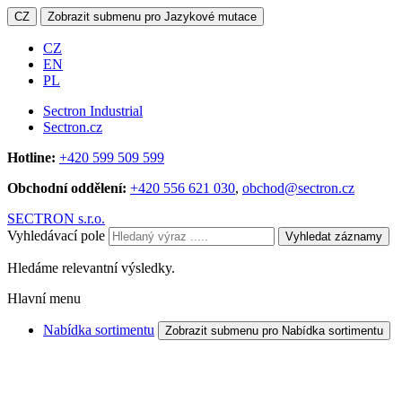
CZ
Zobrazit submenu pro Jazykové mutace
CZ
EN
PL
Sectron Industrial
Sectron.cz
Hotline:
+420 599 509 599
Obchodní oddělení:
+420 556 621 030
,
obchod@sectron.cz
SECTRON s.r.o.
Vyhledávací pole
Vyhledat záznamy
Hledáme relevantní výsledky.
Hlavní menu
Nabídka sortimentu
Zobrazit submenu pro Nabídka sortimentu