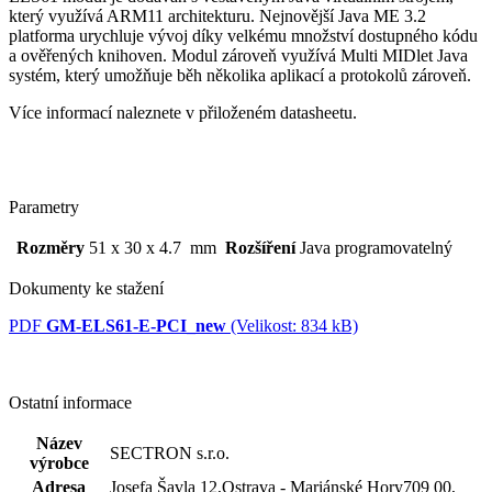
který využívá ARM11 architekturu. Nejnovější Java ME 3.2
platforma urychluje vývoj díky velkému množství dostupného kódu
a ověřených knihoven.
Modul
zároveň využívá Multi MIDlet Java
systém, který umožňuje běh několika aplikací a protokolů zároveň.
Více informací naleznete v přiloženém datasheetu.
Parametry
Rozměry
51 x 30 x 4.7 mm
Rozšíření
Java programovatelný
Dokumenty ke stažení
PDF
GM-ELS61-E-PCI_new
(Velikost: 834 kB)
Ostatní informace
Název
SECTRON s.r.o.
výrobce
Adresa
Josefa Šavla 12,Ostrava - Mariánské Hory709 00,