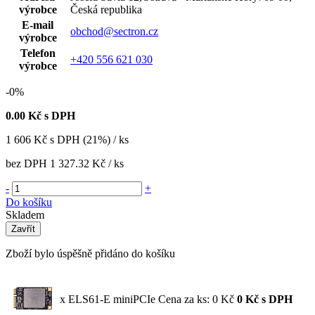
výrobce
Česká republika
E-mail
obchod@sectron.cz
výrobce
Telefon
+420 556 621 030
výrobce
-0%
0.00
Kč s DPH
1 606
Kč
s DPH (21%) / ks
bez DPH
1 327.32 Kč
/ ks
-
+
Do košíku
Skladem
Zavřít
Zboží bylo úspěšně přidáno do košíku
x ELS61-E miniPCIe
Cena za ks: 0 Kč
0
Kč
s DPH