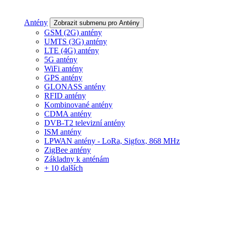
Antény
Zobrazit submenu pro Antény
GSM (2G) antény
UMTS (3G) antény
LTE (4G) antény
5G antény
WiFi antény
GPS antény
GLONASS antény
RFID antény
Kombinované antény
CDMA antény
DVB-T2 televizní antény
ISM antény
LPWAN antény - LoRa, Sigfox, 868 MHz
ZigBee antény
Základny k anténám
+ 10 dalších