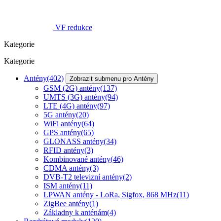
VF redukce
Kategorie
Kategorie
Antény
(402)
Zobrazit submenu pro Antény
GSM (2G) antény
(137)
UMTS (3G) antény
(94)
LTE (4G) antény
(97)
5G antény
(20)
WiFi antény
(64)
GPS antény
(65)
GLONASS antény
(34)
RFID antény
(3)
Kombinované antény
(46)
CDMA antény
(3)
DVB-T2 televizní antény
(2)
ISM antény
(11)
LPWAN antény - LoRa, Sigfox, 868 MHz
(11)
ZigBee antény
(1)
Základny k anténám
(4)