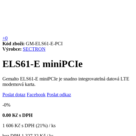
+0
Kód zboží:
GM-ELS61-E-PCI
Výrobce:
SECTRON
ELS61-E miniPCIe
Gemalto ELS61-E miniPCIe je snadno integrovatelná datová LTE
modemová karta.
Poslat dotaz
Facebook
Poslat odkaz
-0%
0.00
Kč s DPH
1 606
Kč
s DPH (21%) / ks
bez DPH
1 327.32 Kč
/ ks