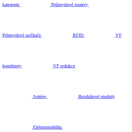
kategorie
Průmyslové routery
Průmyslové počítače
RFID
VF
konektory
VF redukce
Antény
Bezdrátové moduly
Elektromobilita