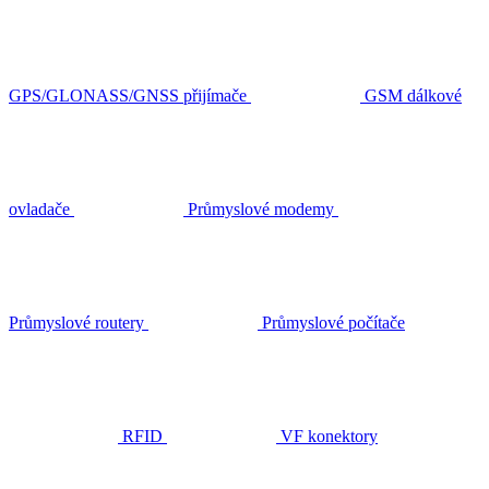
GPS/GLONASS/GNSS přijímače
GSM dálkové
ovladače
Průmyslové modemy
Průmyslové routery
Průmyslové počítače
RFID
VF konektory