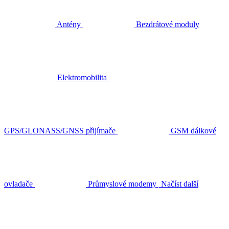
Antény
Bezdrátové moduly
Elektromobilita
GPS/GLONASS/GNSS přijímače
GSM dálkové
ovladače
Průmyslové modemy
Načíst další