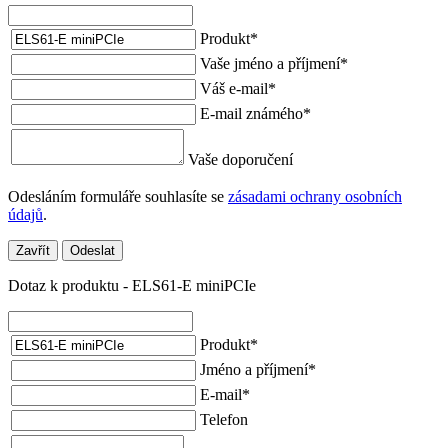
Produkt
*
Vaše jméno a příjmení
*
Váš e-mail
*
E-mail známého
*
Vaše doporučení
Odesláním formuláře souhlasíte se
zásadami ochrany osobních
údajů
.
Zavřít
Odeslat
Dotaz k produktu - ELS61-E miniPCIe
Produkt
*
Jméno a příjmení
*
E-mail
*
Telefon