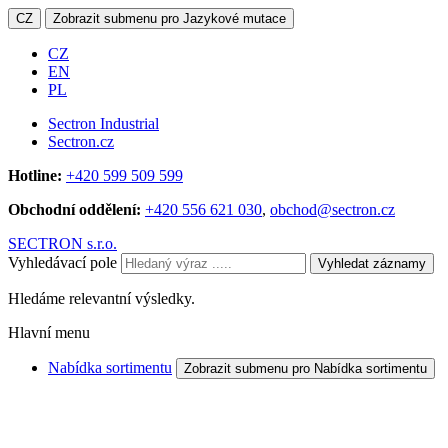
CZ
Zobrazit submenu pro Jazykové mutace
CZ
EN
PL
Sectron Industrial
Sectron.cz
Hotline:
+420 599 509 599
Obchodní oddělení:
+420 556 621 030
,
obchod@sectron.cz
SECTRON s.r.o.
Vyhledávací pole
Vyhledat záznamy
Hledáme relevantní výsledky.
Hlavní menu
Nabídka sortimentu
Zobrazit submenu pro Nabídka sortimentu