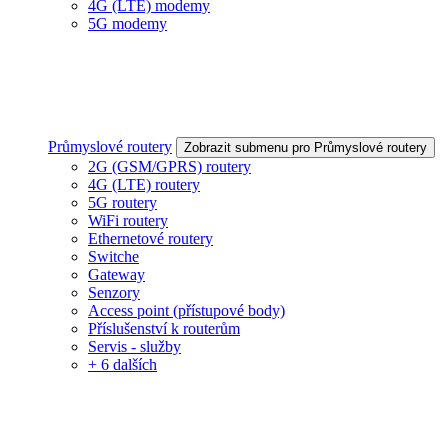
4G (LTE) modemy
5G modemy
Průmyslové routery
Zobrazit submenu pro Průmyslové routery
2G (GSM/GPRS) routery
4G (LTE) routery
5G routery
WiFi routery
Ethernetové routery
Switche
Gateway
Senzory
Access point (přístupové body)
Příslušenství k routerům
Servis - služby
+ 6 dalších