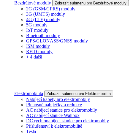
Bezdrátové moduly
Zobrazit submenu pro Bezdrátové moduly
2G (GSM/GPRS) moduly
3G (UMTS) moduly
4G (LTE) moduly
5G moduly
IoT moduly
Bluetooth moduly
GPS/GLONASS/GNSS moduly
ISM moduly
RFID moduly
+ 4 další
Elektromobilita
Zobrazit submenu pro Elektromobilita
Nabíjecí kabely pro elektromobily
Přenosné nabíječky a redukce
AC nabíjecí stanice pro elektromobily
AC nabíjecí stanice Wallbox
DC rychlonabíjecí stanice pro elektromobily
Příslušenství k elektromobilitě
Tesla