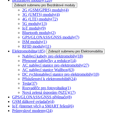
Bezdrátové moduly
(120)
Zobrazit submenu pro Bezdrátové moduly
2G (GSM/GPRS) moduly
(4)
3G (UMTS) moduly
(4)
4G (LTE) moduly
(72)
5G moduly
(13)
IoT moduly
(9)
Bluetooth moduly
(2)
GPS/GLONASS/GNSS moduly
(7)
ISM moduly
(1)
RFID moduly
(11)
Elektromobilita
(185)
Zobrazit submenu pro Elektromobilita
Nabíjecí kabely pro elektromobily
(18)
Přenosné nabíječky a redukce
(14)
AC nabíjecí stanice pro elektromobily
(27)
AC nabíjecí stanice Wallbox
(63)
DC rychlonabíjecí stanice pro elektromobily
(10)
Příslušenství k elektromobilitě
(24)
Tesla
(37)
Rozvaděče pro fotovoltaiku
(1)
Nová zelená úsporám (NZÚ)
(17)
GPS/GLONASS/GNSS přijímače
(8)
GSM dálkové ovladače
(4)
IoT (Internet věcí) a SMART řešení
(6)
Průmyslové modemy
(24)