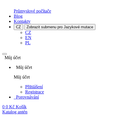
Průmyslové počítače
Blog
Kontakty
CZ
Zobrazit submenu pro Jazykové mutace
CZ
EN
PL
Můj účet
Můj účet
Můj účet
Přihlášení
Registrace
Porovnávání
0
0 Kč
Košík
Katalog antén