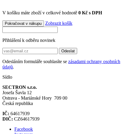
V košíku máte zboží v celkové hodnotě
0 Kč s DPH
Zobrazit košík
Pokračovat v nákupu
Přihlášení k odběru novinek
Odeslat
Odesláním formuláře souhlasíte se
zásadami ochrany osobních
údajů
.
Sídlo
SECTRON s.r.o.
Josefa Šavla 12
Ostrava - Mariánské Hory 709 00
Česká republika
IČ:
64617939
DIČ:
CZ64617939
Facebook