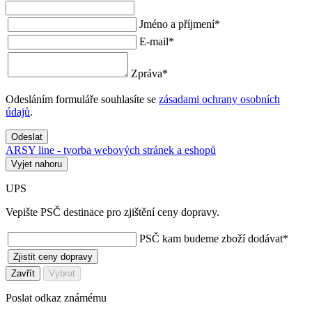
Jméno a příjmení
*
E-mail
*
Zpráva
*
Odesláním formuláře souhlasíte se
zásadami ochrany osobních
údajů
.
Odeslat
ARSY line - tvorba webových stránek a eshopů
Vyjet nahoru
UPS
Vepište PSČ destinace pro zjištění ceny dopravy.
PSČ kam budeme zboží dodávat
*
Zjistit ceny dopravy
Zavřít
Vybrat
Poslat odkaz známému