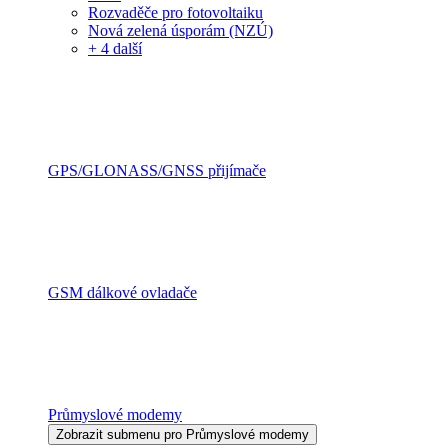
Rozvaděče pro fotovoltaiku
Nová zelená úsporám (NZÚ)
+ 4 další
GPS/GLONASS/GNSS přijímače
GSM dálkové ovladače
Průmyslové modemy
Zobrazit submenu pro Průmyslové modemy