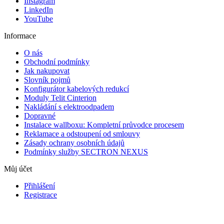
Instagram
LinkedIn
YouTube
Informace
O nás
Obchodní podmínky
Jak nakupovat
Slovník pojmů
Konfigurátor kabelových redukcí
Moduly Telit Cinterion
Nakládání s elektroodpadem
Dopravné
Instalace wallboxu: Kompletní průvodce procesem
Reklamace a odstoupení od smlouvy
Zásady ochrany osobních údajů
Podmínky služby SECTRON NEXUS
Můj účet
Přihlášení
Registrace