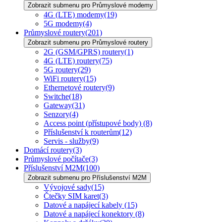
Zobrazit submenu pro Průmyslové modemy
4G (LTE) modemy
(19)
5G modemy
(4)
Průmyslové routery
(201)
Zobrazit submenu pro Průmyslové routery
2G (GSM/GPRS) routery
(1)
4G (LTE) routery
(75)
5G routery
(29)
WiFi routery
(15)
Ethernetové routery
(9)
Switche
(18)
Gateway
(31)
Senzory
(4)
Access point (přístupové body)
(8)
Příslušenství k routerům
(12)
Servis - služby
(9)
Domácí routery
(3)
Průmyslové počítače
(3)
Příslušenství M2M
(100)
Zobrazit submenu pro Příslušenství M2M
Vývojové sady
(15)
Čtečky SIM karet
(3)
Datové a napájecí kabely
(15)
Datové a napájecí konektory
(8)