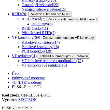
Konzoly a držáky
(20)
Ostatní příslušenství
(22)
Napájecí zdroje a baterie
(15)
RFID
(20)
Zobrazit submenu pro RFID
RFID řešení
(7)
Zobrazit submenu pro RFID řešení
RFID tagy
(6)
RFID čtečky
(11)
Příslušenství RFID
(2)
VF konektory
(69)
Zobrazit submenu pro VF konektory
Kabelové konektory
(14)
Panelové konektory
(16)
PCB konektory
(39)
VF redukce
(91)
Zobrazit submenu pro VF redukce
VF kabelové redukce / prodloužení
(72)
VF konektorové redukce
(18)
Úvod
Průmyslové modemy
4G (LTE) modemy
ELS61-E miniPCIe
Kód zboží:
GM-ELS61-E-PCI
Výrobce:
SECTRON
ELS61-E miniPCIe