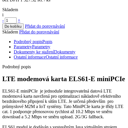
Skladem
i
-
+
Přidat do porovnávání
Do košíku
Skladem
Přidat do porovnávání
Podrobný popis
Popis
Parametry
Parametry
Dokumenty ke stažení
Dokumenty
Ostatní informace
Ostatní informace
Podrobný popis
LTE modemová karta
ELS61-E miniPCIe
ELS61-E miniPCIe je jednoduše integrovatelná datová LTE
modemová karta navržená pro optimalizaci nákladově efektivního
bezdrátového připojení k sítím LTE. Je určená především pro
průmyslové
M2M
a
IoT
systémy. Tato MiniPCIe karta je třídy LTE
cat. 1 podporuje přenosovou rychlost až 10.2 Mbps ve směru
download a 5.2 Mbps ve směru upload.
2G
/
3G
fallback.
ELS61
modul
je dodáván s vestavěným Java virtuálním strojem,