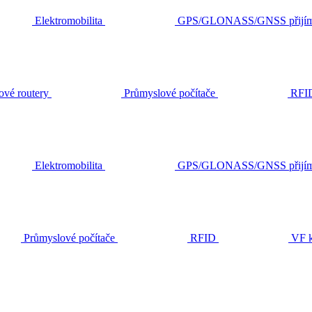
Elektromobilita
GPS/GLONASS/GNSS přijím
ové routery
Průmyslové počítače
RFI
Elektromobilita
GPS/GLONASS/GNSS přijím
Průmyslové počítače
RFID
VF k