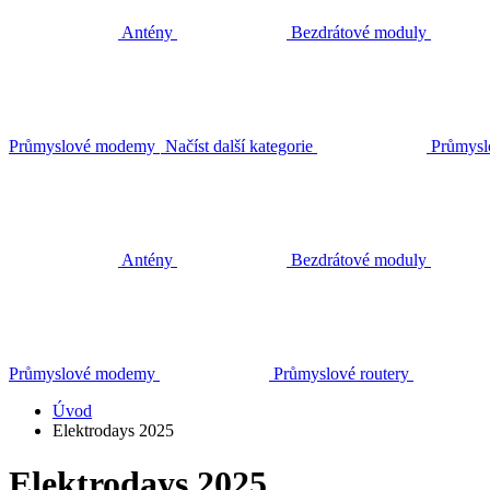
Antény
Bezdrátové moduly
Průmyslové modemy
Načíst další kategorie
Průmysl
Antény
Bezdrátové moduly
Průmyslové modemy
Průmyslové routery
Úvod
Elektrodays 2025
Elektrodays 2025