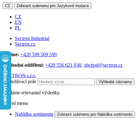
CZ
Zobrazit submenu pro Jazykové mutace
CZ
EN
PL
Sectron Industrial
Sectron.cz
Hotline:
+420 599 509 599
Obchodní oddělení:
+420 556 621 030
,
obchod@sectron.cz
SECTRON s.r.o.
Vyhledávací pole
Vyhledat záznamy
Hledáme relevantní výsledky.
Hlavní menu
Nabídka sortimentu
Zobrazit submenu pro Nabídka sortimentu