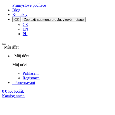
Průmyslové počítače
Blog
Kontakty
CZ
Zobrazit submenu pro Jazykové mutace
CZ
EN
PL
Můj účet
Můj účet
Můj účet
Přihlášení
Registrace
Porovnávání
0
0 Kč
Košík
Katalog antén