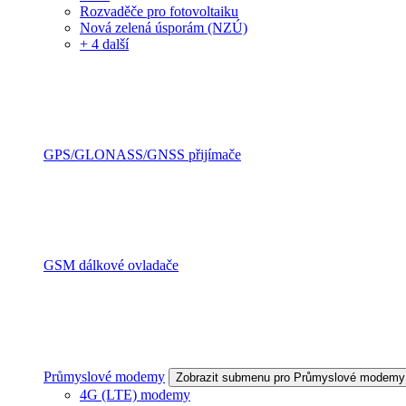
Rozvaděče pro fotovoltaiku
Nová zelená úsporám (NZÚ)
+ 4 další
GPS/GLONASS/GNSS přijímače
GSM dálkové ovladače
Průmyslové modemy
Zobrazit submenu pro Průmyslové modemy
4G (LTE) modemy