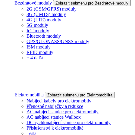
Bezdrátové moduly
Zobrazit submenu pro Bezdrátové moduly
2G (GSM/GPRS) moduly
3G (UMTS) moduly
4G (LTE) moduly
5G moduly
IoT moduly
Bluetooth moduly
GPS/GLONASS/GNSS moduly
ISM moduly
RFID moduly
+ 4 další
Elektromobilita
Zobrazit submenu pro Elektromobilita
Nabíjecí kabely pro elektromobily
Přenosné nabíječky a redukce
AC nabíjecí stanice pro elektromobily
AC nabíjecí stanice Wallbox
DC rychlonabíjecí stanice pro elektromobily
Příslušenství k elektromobilitě
Tesla