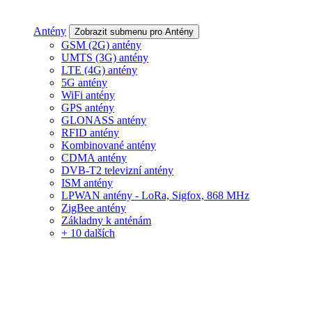
Antény
Zobrazit submenu pro Antény
GSM (2G) antény
UMTS (3G) antény
LTE (4G) antény
5G antény
WiFi antény
GPS antény
GLONASS antény
RFID antény
Kombinované antény
CDMA antény
DVB-T2 televizní antény
ISM antény
LPWAN antény - LoRa, Sigfox, 868 MHz
ZigBee antény
Základny k anténám
+ 10 dalších