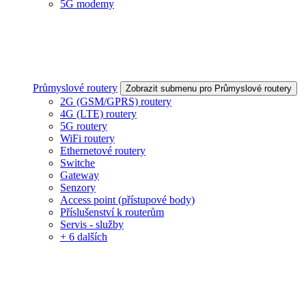
5G modemy
Průmyslové routery
Zobrazit submenu pro Průmyslové routery
2G (GSM/GPRS) routery
4G (LTE) routery
5G routery
WiFi routery
Ethernetové routery
Switche
Gateway
Senzory
Access point (přístupové body)
Příslušenství k routerům
Servis - služby
+ 6 dalších