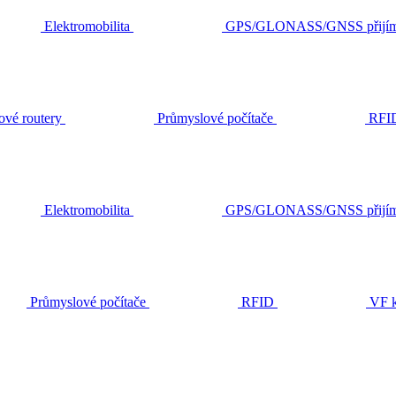
Elektromobilita
GPS/GLONASS/GNSS přijím
ové routery
Průmyslové počítače
RFI
Elektromobilita
GPS/GLONASS/GNSS přijím
Průmyslové počítače
RFID
VF k