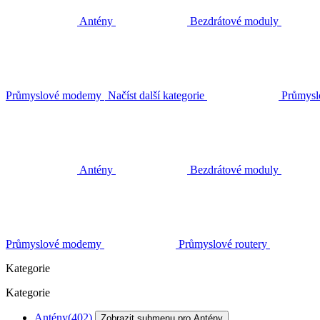
Antény
Bezdrátové moduly
Průmyslové modemy
Načíst další kategorie
Průmysl
Antény
Bezdrátové moduly
Průmyslové modemy
Průmyslové routery
Kategorie
Kategorie
Antény
(402)
Zobrazit submenu pro Antény