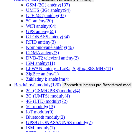
GSM (2G) antény
(137)
UMTS (3G) antény
(94)
LTE (4G) antény
(97)
5G antény
(20)
WiFi antény
(64)
GPS antény
(65)
GLONASS antény
(34)
RFID antény
(3)
Kombinované antény
(46)
CDMA antény
(3)
DVB-T2 televizní antény
(2)
ISM antény
(11)
LPWAN antény - LoRa, Sigfox, 868 MHz
(11)
ZigBee antény
(1)
Základny k anténám
(4)
Bezdrátové moduly
(120)
Zobrazit submenu pro Bezdrátové modu
2G (GSM/GPRS) moduly
(4)
3G (UMTS) moduly
(4)
4G (LTE) moduly
(72)
5G moduly
(13)
IoT moduly
(9)
Bluetooth moduly
(2)
GPS/GLONASS/GNSS moduly
(7)
ISM moduly
(1)