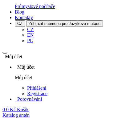
Průmyslové počítače
Blog
Kontakty
CZ
Zobrazit submenu pro Jazykové mutace
CZ
EN
PL
Můj účet
Můj účet
Můj účet
Přihlášení
Registrace
Porovnávání
0
0 Kč
Košík
Katalog antén