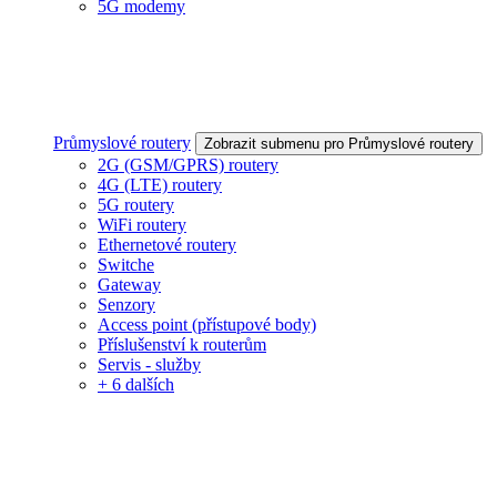
5G modemy
Průmyslové routery
Zobrazit submenu pro Průmyslové routery
2G (GSM/GPRS) routery
4G (LTE) routery
5G routery
WiFi routery
Ethernetové routery
Switche
Gateway
Senzory
Access point (přístupové body)
Příslušenství k routerům
Servis - služby
+ 6 dalších