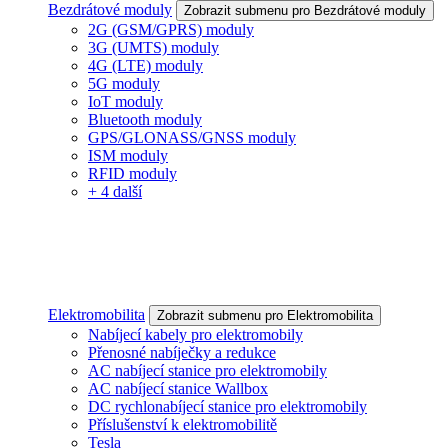
Bezdrátové moduly
Zobrazit submenu pro Bezdrátové moduly
2G (GSM/GPRS) moduly
3G (UMTS) moduly
4G (LTE) moduly
5G moduly
IoT moduly
Bluetooth moduly
GPS/GLONASS/GNSS moduly
ISM moduly
RFID moduly
+ 4 další
Elektromobilita
Zobrazit submenu pro Elektromobilita
Nabíjecí kabely pro elektromobily
Přenosné nabíječky a redukce
AC nabíjecí stanice pro elektromobily
AC nabíjecí stanice Wallbox
DC rychlonabíjecí stanice pro elektromobily
Příslušenství k elektromobilitě
Tesla