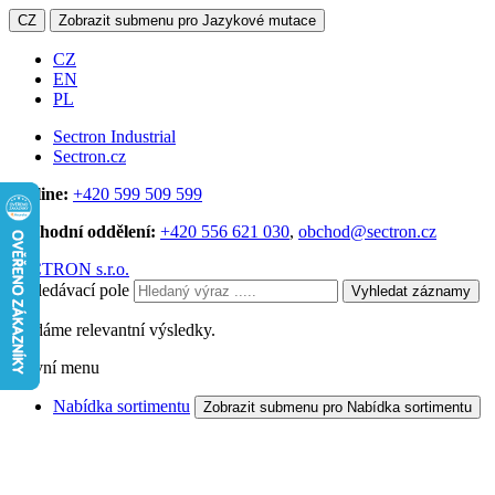
CZ
Zobrazit submenu pro Jazykové mutace
CZ
EN
PL
Sectron Industrial
Sectron.cz
Hotline:
+420 599 509 599
Obchodní oddělení:
+420 556 621 030
,
obchod@sectron.cz
SECTRON s.r.o.
Vyhledávací pole
Vyhledat záznamy
Hledáme relevantní výsledky.
Hlavní menu
Nabídka sortimentu
Zobrazit submenu pro Nabídka sortimentu