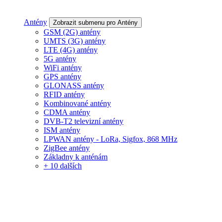
Antény
Zobrazit submenu pro Antény
GSM (2G) antény
UMTS (3G) antény
LTE (4G) antény
5G antény
WiFi antény
GPS antény
GLONASS antény
RFID antény
Kombinované antény
CDMA antény
DVB-T2 televizní antény
ISM antény
LPWAN antény - LoRa, Sigfox, 868 MHz
ZigBee antény
Základny k anténám
+ 10 dalších