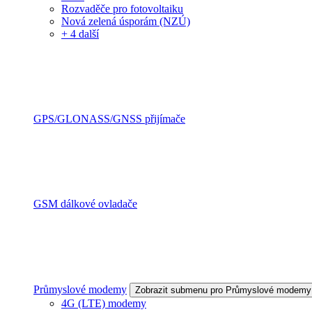
Rozvaděče pro fotovoltaiku
Nová zelená úsporám (NZÚ)
+ 4 další
GPS/GLONASS/GNSS přijímače
GSM dálkové ovladače
Průmyslové modemy
Zobrazit submenu pro Průmyslové modemy
4G (LTE) modemy