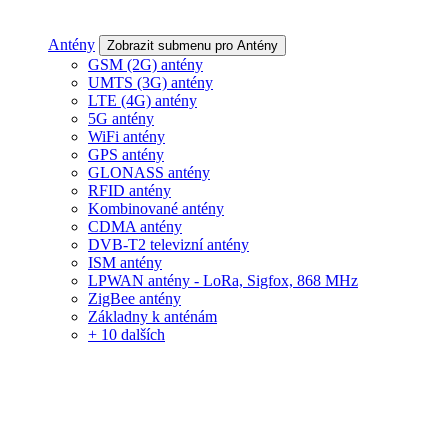
Antény
Zobrazit submenu pro Antény
GSM (2G) antény
UMTS (3G) antény
LTE (4G) antény
5G antény
WiFi antény
GPS antény
GLONASS antény
RFID antény
Kombinované antény
CDMA antény
DVB-T2 televizní antény
ISM antény
LPWAN antény - LoRa, Sigfox, 868 MHz
ZigBee antény
Základny k anténám
+ 10 dalších