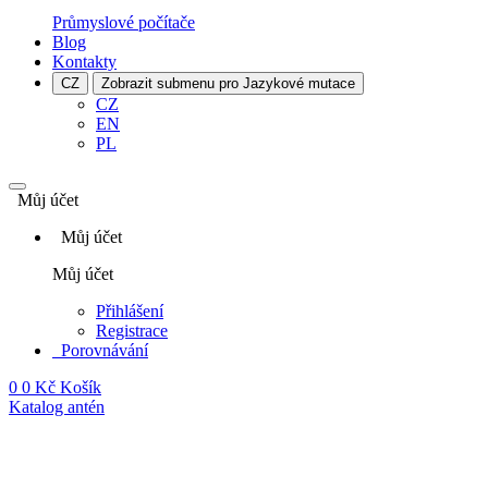
Průmyslové počítače
Blog
Kontakty
CZ
Zobrazit submenu pro Jazykové mutace
CZ
EN
PL
Můj účet
Můj účet
Můj účet
Přihlášení
Registrace
Porovnávání
0
0 Kč
Košík
Katalog antén