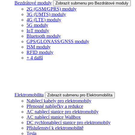
Bezdrátové moduly
Zobrazit submenu pro Bezdrátové moduly
2G (GSM/GPRS) moduly
3G (UMTS) moduly
4G (LTE) moduly
5G moduly
IoT moduly
Bluetooth moduly
GPS/GLONASS/GNSS moduly
ISM moduly
RFID moduly
+ 4 další
Elektromobilita
Zobrazit submenu pro Elektromobilita
Nabíjecí kabely pro elektromobily
Přenosné nabíječky a redukce
AC nabíjecí stanice pro elektromobily
AC nabíjecí stanice Wallbox
DC rychlonabíjecí stanice pro elektromobily
Příslušenství k elektromobilitě
Tesla