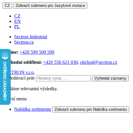
CZ
Zobrazit submenu pro Jazykové mutace
CZ
EN
PL
Sectron Industrial
Sectron.cz
Hotline:
+420 599 509 599
Obchodní oddělení:
+420 556 621 030
,
obchod@sectron.cz
SECTRON s.r.o.
Vyhledávací pole
Vyhledat záznamy
Hledáme relevantní výsledky.
Hlavní menu
Nabídka sortimentu
Zobrazit submenu pro Nabídka sortimentu