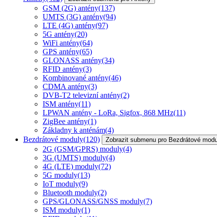
GSM (2G) antény
(137)
UMTS (3G) antény
(94)
LTE (4G) antény
(97)
5G antény
(20)
WiFi antény
(64)
GPS antény
(65)
GLONASS antény
(34)
RFID antény
(3)
Kombinované antény
(46)
CDMA antény
(3)
DVB-T2 televizní antény
(2)
ISM antény
(11)
LPWAN antény - LoRa, Sigfox, 868 MHz
(11)
ZigBee antény
(1)
Základny k anténám
(4)
Bezdrátové moduly
(120)
Zobrazit submenu pro Bezdrátové modu
2G (GSM/GPRS) moduly
(4)
3G (UMTS) moduly
(4)
4G (LTE) moduly
(72)
5G moduly
(13)
IoT moduly
(9)
Bluetooth moduly
(2)
GPS/GLONASS/GNSS moduly
(7)
ISM moduly
(1)