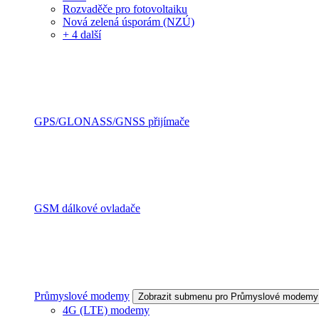
Rozvaděče pro fotovoltaiku
Nová zelená úsporám (NZÚ)
+ 4 další
GPS/GLONASS/GNSS přijímače
GSM dálkové ovladače
Průmyslové modemy
Zobrazit submenu pro Průmyslové modemy
4G (LTE) modemy