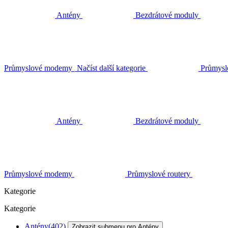
Antény
Bezdrátové moduly
Průmyslové modemy
Načíst další kategorie
Průmysl
Antény
Bezdrátové moduly
Průmyslové modemy
Průmyslové routery
Kategorie
Kategorie
Antény
(402)
Zobrazit submenu pro Antény