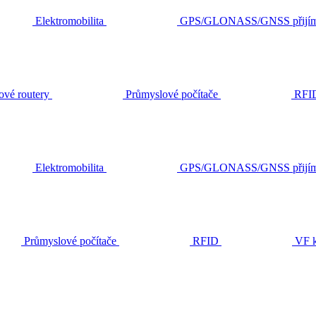
Elektromobilita
GPS/GLONASS/GNSS přijím
ové routery
Průmyslové počítače
RFI
Elektromobilita
GPS/GLONASS/GNSS přijím
Průmyslové počítače
RFID
VF k