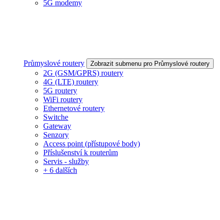
5G modemy
Průmyslové routery
Zobrazit submenu pro Průmyslové routery
2G (GSM/GPRS) routery
4G (LTE) routery
5G routery
WiFi routery
Ethernetové routery
Switche
Gateway
Senzory
Access point (přístupové body)
Příslušenství k routerům
Servis - služby
+ 6 dalších