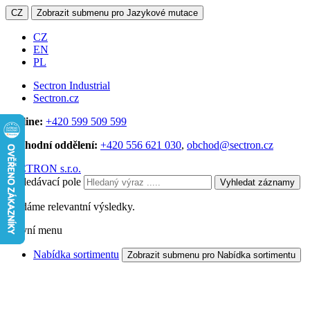
CZ
Zobrazit submenu pro Jazykové mutace
CZ
EN
PL
Sectron Industrial
Sectron.cz
Hotline:
+420 599 509 599
Obchodní oddělení:
+420 556 621 030
,
obchod@sectron.cz
SECTRON s.r.o.
Vyhledávací pole
Vyhledat záznamy
Hledáme relevantní výsledky.
Hlavní menu
Nabídka sortimentu
Zobrazit submenu pro Nabídka sortimentu