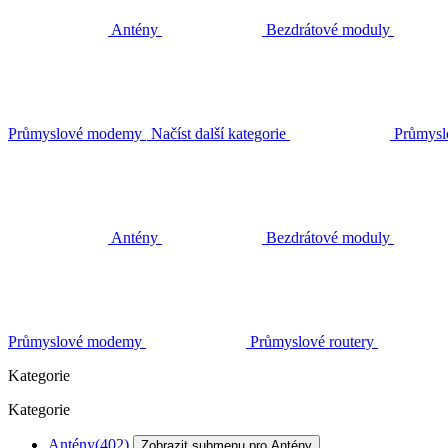
Antény
Bezdrátové moduly
Průmyslové modemy
Načíst další kategorie
Průmysl
Antény
Bezdrátové moduly
Průmyslové modemy
Průmyslové routery
Kategorie
Kategorie
Antény
(402)
Zobrazit submenu pro Antény