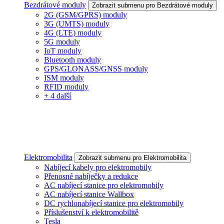
Bezdrátové moduly
Zobrazit submenu pro Bezdrátové moduly
2G (GSM/GPRS) moduly
3G (UMTS) moduly
4G (LTE) moduly
5G moduly
IoT moduly
Bluetooth moduly
GPS/GLONASS/GNSS moduly
ISM moduly
RFID moduly
+ 4 další
Elektromobilita
Zobrazit submenu pro Elektromobilita
Nabíjecí kabely pro elektromobily
Přenosné nabíječky a redukce
AC nabíjecí stanice pro elektromobily
AC nabíjecí stanice Wallbox
DC rychlonabíjecí stanice pro elektromobily
Příslušenství k elektromobilitě
Tesla