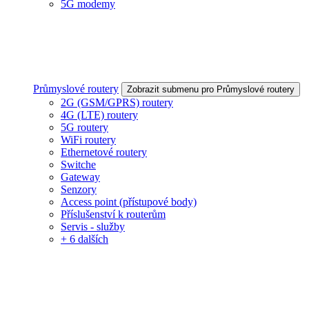
5G modemy
Průmyslové routery
Zobrazit submenu pro Průmyslové routery
2G (GSM/GPRS) routery
4G (LTE) routery
5G routery
WiFi routery
Ethernetové routery
Switche
Gateway
Senzory
Access point (přístupové body)
Příslušenství k routerům
Servis - služby
+ 6 dalších