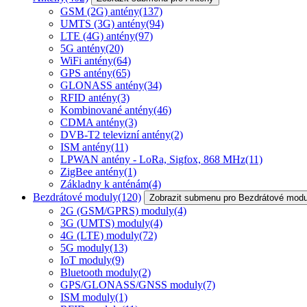
GSM (2G) antény
(137)
UMTS (3G) antény
(94)
LTE (4G) antény
(97)
5G antény
(20)
WiFi antény
(64)
GPS antény
(65)
GLONASS antény
(34)
RFID antény
(3)
Kombinované antény
(46)
CDMA antény
(3)
DVB-T2 televizní antény
(2)
ISM antény
(11)
LPWAN antény - LoRa, Sigfox, 868 MHz
(11)
ZigBee antény
(1)
Základny k anténám
(4)
Bezdrátové moduly
(120)
Zobrazit submenu pro Bezdrátové modu
2G (GSM/GPRS) moduly
(4)
3G (UMTS) moduly
(4)
4G (LTE) moduly
(72)
5G moduly
(13)
IoT moduly
(9)
Bluetooth moduly
(2)
GPS/GLONASS/GNSS moduly
(7)
ISM moduly
(1)