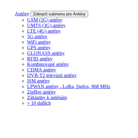
Antény
Zobrazit submenu pro Antény
GSM (2G) antény
UMTS (3G) antény
LTE (4G) antény
5G antény
WiFi antény
GPS antény
GLONASS antény
RFID antény
Kombinované antény
CDMA antény
DVB-T2 televizní antény
ISM antény
LPWAN antény - LoRa, Sigfox, 868 MHz
ZigBee antény
Základny k anténám
+ 10 dalších