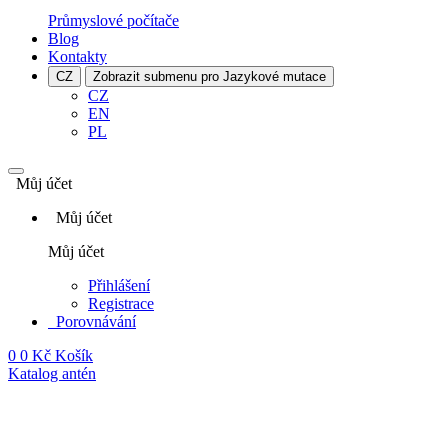
Průmyslové počítače
Blog
Kontakty
CZ
Zobrazit submenu pro Jazykové mutace
CZ
EN
PL
Můj účet
Můj účet
Můj účet
Přihlášení
Registrace
Porovnávání
0
0 Kč
Košík
Katalog antén