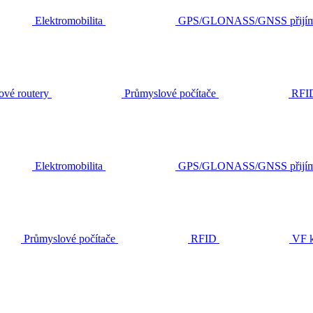
Elektromobilita
GPS/GLONASS/GNSS přijím
ové routery
Průmyslové počítače
RFI
Elektromobilita
GPS/GLONASS/GNSS přijím
Průmyslové počítače
RFID
VF k