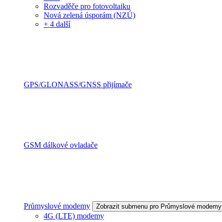
Rozvaděče pro fotovoltaiku
Nová zelená úsporám (NZÚ)
+ 4 další
GPS/GLONASS/GNSS přijímače
GSM dálkové ovladače
Průmyslové modemy
Zobrazit submenu pro Průmyslové modemy
4G (LTE) modemy