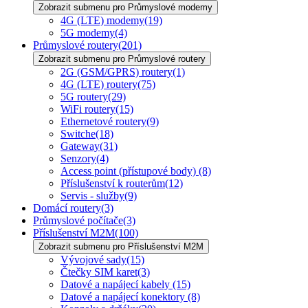
Zobrazit submenu pro Průmyslové modemy
4G (LTE) modemy
(19)
5G modemy
(4)
Průmyslové routery
(201)
Zobrazit submenu pro Průmyslové routery
2G (GSM/GPRS) routery
(1)
4G (LTE) routery
(75)
5G routery
(29)
WiFi routery
(15)
Ethernetové routery
(9)
Switche
(18)
Gateway
(31)
Senzory
(4)
Access point (přístupové body)
(8)
Příslušenství k routerům
(12)
Servis - služby
(9)
Domácí routery
(3)
Průmyslové počítače
(3)
Příslušenství M2M
(100)
Zobrazit submenu pro Příslušenství M2M
Vývojové sady
(15)
Čtečky SIM karet
(3)
Datové a napájecí kabely
(15)
Datové a napájecí konektory
(8)