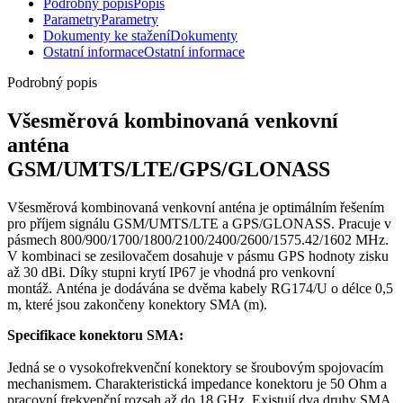
Podrobný popis
Popis
Parametry
Parametry
Dokumenty ke stažení
Dokumenty
Ostatní informace
Ostatní informace
Podrobný popis
Všesměrová kombinovaná venkovní
anténa
GSM
/UMTS/LTE/
GPS
/
GLONASS
Všesměrová kombinovaná venkovní anténa je optimálním řešením
pro příjem signálu
GSM
/UMTS/LTE a
GPS
/
GLONASS
. Pracuje v
pásmech 800/900/1700/1800/2100/2400/2600/1575.42/1602 MHz.
V kombinaci se zesilovačem dosahuje v pásmu
GPS
hodnoty zisku
až 30 dBi. Díky stupni krytí IP67 je vhodná pro venkovní
montáž.
Anténa
je dodávána se dvěma kabely RG174/U o délce 0,5
m, které jsou zakončeny
konektory
SMA (m).
Specifikace
konektoru
SMA:
Jedná se o vysokofrekvenční
konektory
se šroubovým spojovacím
mechanismem. Charakteristická impedance
konektoru
je 50 Ohm a
pracovní frekvenční rozsah až do 18 GHz. Existují dva druhy SMA