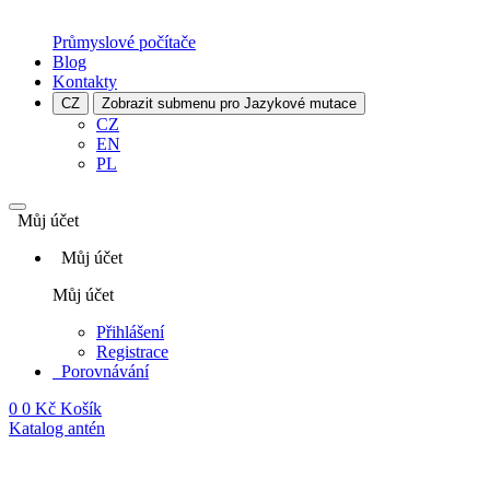
Průmyslové počítače
Blog
Kontakty
CZ
Zobrazit submenu pro Jazykové mutace
CZ
EN
PL
Můj účet
Můj účet
Můj účet
Přihlášení
Registrace
Porovnávání
0
0 Kč
Košík
Katalog antén