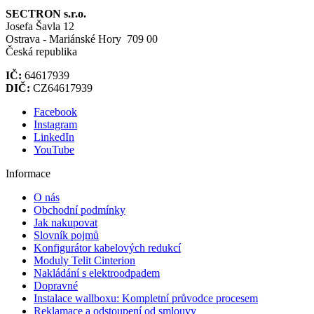
SECTRON s.r.o.
Josefa Šavla 12
Ostrava - Mariánské Hory 709 00
Česká republika
IČ:
64617939
DIČ:
CZ64617939
Facebook
Instagram
LinkedIn
YouTube
Informace
O nás
Obchodní podmínky
Jak nakupovat
Slovník pojmů
Konfigurátor kabelových redukcí
Moduly Telit Cinterion
Nakládání s elektroodpadem
Dopravné
Instalace wallboxu: Kompletní průvodce procesem
Reklamace a odstoupení od smlouvy