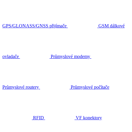
GPS/GLONASS/GNSS přijímače
GSM dálkové
ovladače
Průmyslové modemy
Průmyslové routery
Průmyslové počítače
RFID
VF konektory