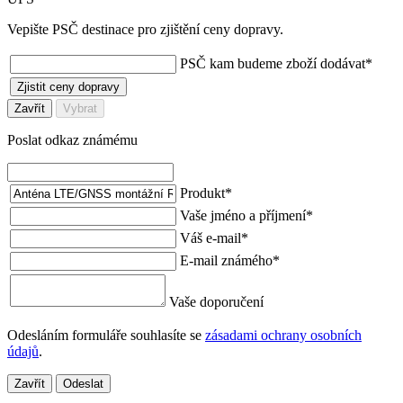
Vepište PSČ destinace pro zjištění ceny dopravy.
PSČ kam budeme zboží dodávat
*
Zjistit ceny dopravy
Zavřít
Vybrat
Poslat odkaz známému
Produkt
*
Vaše jméno a příjmení
*
Váš e-mail
*
E-mail známého
*
Vaše doporučení
Odesláním formuláře souhlasíte se
zásadami ochrany osobních
údajů
.
Zavřít
Odeslat