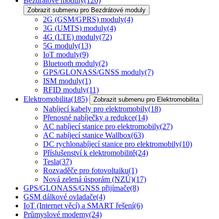
Bezdrátové moduly
(120)
Zobrazit submenu pro Bezdrátové moduly
2G (GSM/GPRS) moduly
(4)
3G (UMTS) moduly
(4)
4G (LTE) moduly
(72)
5G moduly
(13)
IoT moduly
(9)
Bluetooth moduly
(2)
GPS/GLONASS/GNSS moduly
(7)
ISM moduly
(1)
RFID moduly
(11)
Elektromobilita
(185)
Zobrazit submenu pro Elektromobilita
Nabíjecí kabely pro elektromobily
(18)
Přenosné nabíječky a redukce
(14)
AC nabíjecí stanice pro elektromobily
(27)
AC nabíjecí stanice Wallbox
(63)
DC rychlonabíjecí stanice pro elektromobily
(10)
Příslušenství k elektromobilitě
(24)
Tesla
(37)
Rozvaděče pro fotovoltaiku
(1)
Nová zelená úsporám (NZÚ)
(17)
GPS/GLONASS/GNSS přijímače
(8)
GSM dálkové ovladače
(4)
IoT (Internet věcí) a SMART řešení
(6)
Průmyslové modemy
(24)