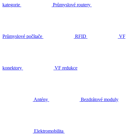
kategorie
Průmyslové routery
Průmyslové počítače
RFID
VF
konektory
VF redukce
Antény
Bezdrátové moduly
Elektromobilita