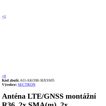
+1
+0
Kód zboží:
AO-AKOM-36XSS05
Výrobce:
SECTRON
Anténa LTE/GNSS montážní
R36, 2x SMA(m), 2x