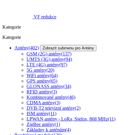
VF redukce
Kategorie
Kategorie
Antény
(402)
Zobrazit submenu pro Antény
GSM (2G) antény
(137)
UMTS (3G) antény
(94)
LTE (4G) antény
(97)
5G antény
(20)
WiFi antény
(64)
GPS antény
(65)
GLONASS antény
(34)
RFID antény
(3)
Kombinované antény
(46)
CDMA antény
(3)
DVB-T2 televizní antény
(2)
ISM antény
(11)
LPWAN antény - LoRa, Sigfox, 868 MHz
(11)
ZigBee antény
(1)
Základny k anténám
(4)