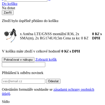
Do košíku
Na dotaz
Zavřít
Zboží bylo úspěšně přidáno do košíku
x Anténa LTE/GNSS montážní R36, 2x
0
Kč
s
SMA(m), 2x RG174U/0,5m
Cena za ks: 0 Kč
DPH
V košíku máte zboží v celkové hodnotě
0 Kč s DPH
Zobrazit košík
Pokračovat v nákupu
Přihlášení k odběru novinek
Odeslat
Odesláním formuláře souhlasíte se
zásadami ochrany osobních
údajů
.
Sídlo