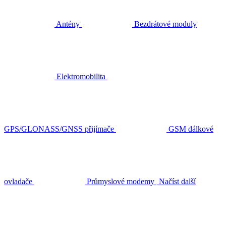
Antény
Bezdrátové moduly
Elektromobilita
GPS/GLONASS/GNSS přijímače
GSM dálkové
ovladače
Průmyslové modemy
Načíst další