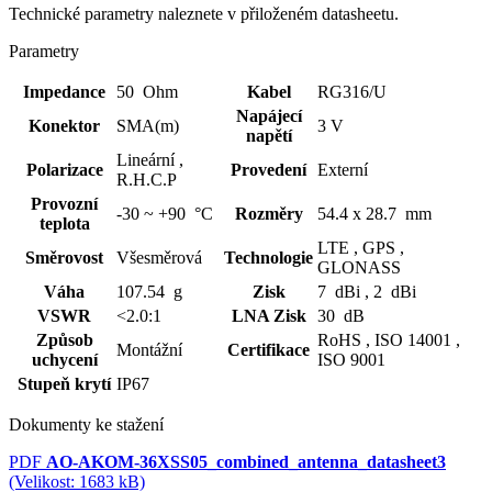
Technické parametry naleznete v přiloženém datasheetu.
Parametry
Impedance
50 Ohm
Kabel
RG316/U
Napájecí
Konektor
SMA(m)
3 V
napětí
Lineární ,
Polarizace
Provedení
Externí
R.H.C.P
Provozní
-30 ~ +90 °C
Rozměry
54.4 x 28.7 mm
teplota
LTE ,
GPS ,
Směrovost
Všesměrová
Technologie
GLONASS
Váha
107.54 g
Zisk
7 dBi ,
2 dBi
VSWR
<2.0:1
LNA Zisk
30 dB
Způsob
RoHS ,
ISO 14001 ,
Montážní
Certifikace
uchycení
ISO 9001
Stupeň krytí
IP67
Dokumenty ke stažení
PDF
AO-AKOM-36XSS05_combined_antenna_datasheet3
(Velikost: 1683 kB)