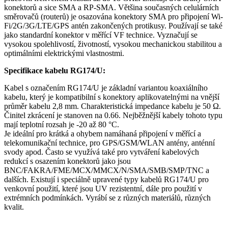
konektorů
a sice SMA a RP-SMA. Většina současných celulárních
směrovačů (
routerů
) je osazována
konektory
SMA pro připojení
Wi-
Fi
/
2G
/
3G
/LTE/
GPS
antén zakončených protikusy. Používají se také
jako standardní
konektor
v měřící VF technice. Vyznačují se
vysokou spolehlivostí, životností, vysokou mechanickou stabilitou a
optimálními elektrickými vlastnostmi.
Specifikace kabelu RG174/U:
Kabel s označením RG174/U je základní variantou
koaxiálního
kabelu
, který je kompatibilní s
konektory
aplikovatelnými na vnější
průměr kabelu 2,8 mm. Charakteristická impedance kabelu je 50 Ω.
Činitel zkrácení je stanoven na 0.66. Nejběžnější kabely tohoto typu
mají teplotní rozsah je -20 až 80 °C.
Je ideální pro krátká a ohybem namáhaná připojení v měřící a
telekomunikační technice, pro
GPS
/
GSM
/WLAN
antény
, anténní
svody apod. Často se využívá také pro vytváření kabelových
redukcí s osazením
konektorů
jako jsou
BNC/FAKRA/FME/MCX/MMCX/N/SMA/SMB/SMP/TNC a
dalších. Existují i speciálně upravené typy kabelů RG174/U pro
venkovní použití, které jsou UV rezistentní, dále pro použití v
extrémních podmínkách. Vyrábí se z různých materiálů, různých
kvalit.