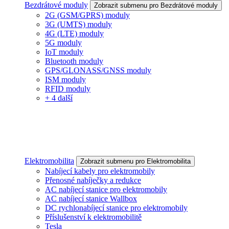
Bezdrátové moduly
Zobrazit submenu pro Bezdrátové moduly
2G (GSM/GPRS) moduly
3G (UMTS) moduly
4G (LTE) moduly
5G moduly
IoT moduly
Bluetooth moduly
GPS/GLONASS/GNSS moduly
ISM moduly
RFID moduly
+ 4 další
Elektromobilita
Zobrazit submenu pro Elektromobilita
Nabíjecí kabely pro elektromobily
Přenosné nabíječky a redukce
AC nabíjecí stanice pro elektromobily
AC nabíjecí stanice Wallbox
DC rychlonabíjecí stanice pro elektromobily
Příslušenství k elektromobilitě
Tesla