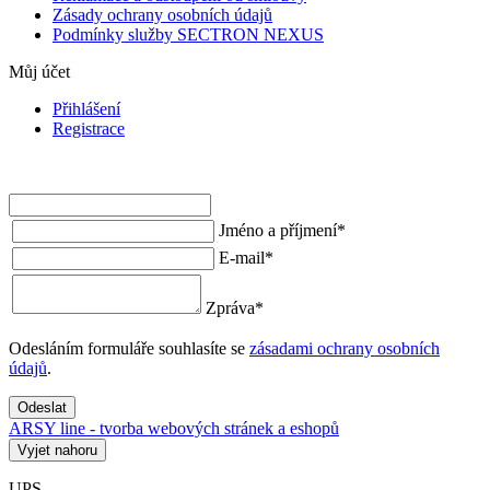
Zásady ochrany osobních údajů
Podmínky služby SECTRON NEXUS
Můj účet
Přihlášení
Registrace
Jméno a příjmení
*
E-mail
*
Zpráva
*
Odesláním formuláře souhlasíte se
zásadami ochrany osobních
údajů
.
Odeslat
ARSY line - tvorba webových stránek a eshopů
Vyjet nahoru
UPS