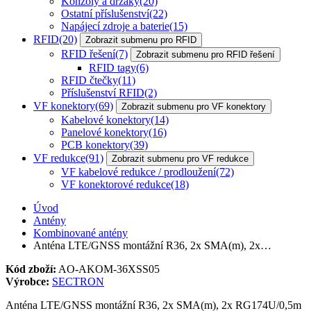
Konzoly a držáky
(20)
Ostatní příslušenství
(22)
Napájecí zdroje a baterie
(15)
RFID
(20)
Zobrazit submenu pro RFID
RFID řešení
(7)
Zobrazit submenu pro RFID řešení
RFID tagy
(6)
RFID čtečky
(11)
Příslušenství RFID
(2)
VF konektory
(69)
Zobrazit submenu pro VF konektory
Kabelové konektory
(14)
Panelové konektory
(16)
PCB konektory
(39)
VF redukce
(91)
Zobrazit submenu pro VF redukce
VF kabelové redukce / prodloužení
(72)
VF konektorové redukce
(18)
Úvod
Antény
Kombinované antény
Anténa LTE/GNSS montážní R36, 2x SMA(m), 2x…
Kód zboží:
AO-AKOM-36XSS05
Výrobce:
SECTRON
Anténa LTE/GNSS montážní R36, 2x SMA(m), 2x RG174U/0,5m