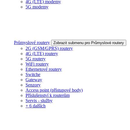
4G (LTE) modemy
5G modemy
Průmyslové routery
Zobrazit submenu pro Průmyslové routery
2G (GSM/GPRS) routery
4G (LTE) routery
5G routery
WiFi routery
Ethernetové routery
Switche
Gateway
Senzory
Access point (přístupové body)
Příslušenství k routerům
Servis - služby
+ 6 dalších