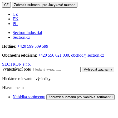
CZ
Zobrazit submenu pro Jazykové mutace
CZ
EN
PL
Sectron Industrial
Sectron.cz
Hotline:
+420 599 509 599
Obchodní oddělení:
+420 556 621 030
,
obchod@sectron.cz
SECTRON s.r.o.
Vyhledávací pole
Vyhledat záznamy
Hledáme relevantní výsledky.
Hlavní menu
Nabídka sortimentu
Zobrazit submenu pro Nabídka sortimentu