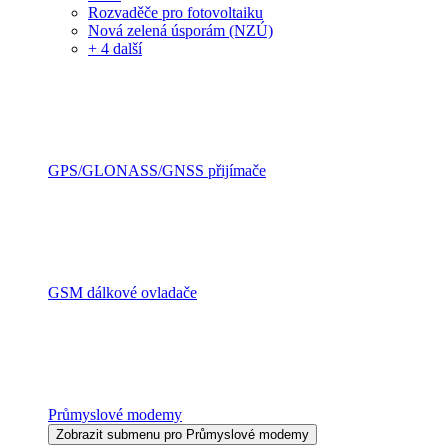
Rozvaděče pro fotovoltaiku
Nová zelená úsporám (NZÚ)
+ 4 další
GPS/GLONASS/GNSS přijímače
GSM dálkové ovladače
Průmyslové modemy
Zobrazit submenu pro Průmyslové modemy