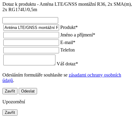
Dotaz k produktu - Anténa LTE/GNSS montážní R36, 2x SMA(m),
2x RG174U/0,5m
Produkt
*
Jméno a příjmení
*
E-mail
*
Telefon
Váš dotaz
*
Odesláním formuláře souhlasíte se
zásadami ochrany osobních
údajů
.
Zavřít
Odeslat
Upozornění
Zavřít