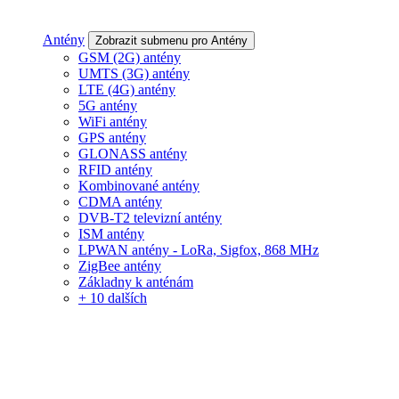
Antény
Zobrazit submenu pro Antény
GSM (2G) antény
UMTS (3G) antény
LTE (4G) antény
5G antény
WiFi antény
GPS antény
GLONASS antény
RFID antény
Kombinované antény
CDMA antény
DVB-T2 televizní antény
ISM antény
LPWAN antény - LoRa, Sigfox, 868 MHz
ZigBee antény
Základny k anténám
+ 10 dalších