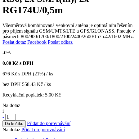
RG174U/0,5m
Všesměrová kombinovaná venkovní anténa je optimálním řešením
pro příjem signálu GSM/UMTS/LTE a GPS/GLONASS. Pracuje v
pásmech 800/900/1700/1800/2100/2400/2600/1575.42/1602 MHz.
Poslat dotaz
Facebook
Poslat odkaz
-0%
0.00
Kč s DPH
676
Kč
s DPH (21%) / ks
bez DPH
558.43 Kč
/ ks
Recyklační poplatek:
5.00 Kč
Na dotaz
i
-
+
Přidat do porovnávání
Do košíku
Na dotaz
Přidat do porovnávání