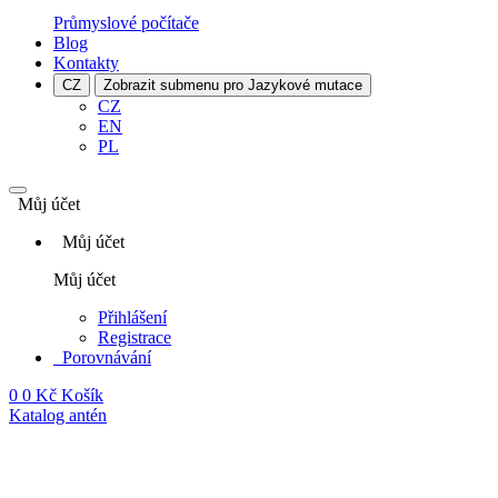
Průmyslové počítače
Blog
Kontakty
CZ
Zobrazit submenu pro Jazykové mutace
CZ
EN
PL
Můj účet
Můj účet
Můj účet
Přihlášení
Registrace
Porovnávání
0
0 Kč
Košík
Katalog antén