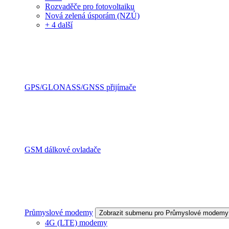
Rozvaděče pro fotovoltaiku
Nová zelená úsporám (NZÚ)
+ 4 další
GPS/GLONASS/GNSS přijímače
GSM dálkové ovladače
Průmyslové modemy
Zobrazit submenu pro Průmyslové modemy
4G (LTE) modemy