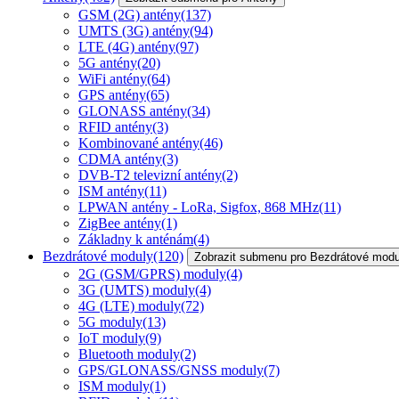
GSM (2G) antény
(137)
UMTS (3G) antény
(94)
LTE (4G) antény
(97)
5G antény
(20)
WiFi antény
(64)
GPS antény
(65)
GLONASS antény
(34)
RFID antény
(3)
Kombinované antény
(46)
CDMA antény
(3)
DVB-T2 televizní antény
(2)
ISM antény
(11)
LPWAN antény - LoRa, Sigfox, 868 MHz
(11)
ZigBee antény
(1)
Základny k anténám
(4)
Bezdrátové moduly
(120)
Zobrazit submenu pro Bezdrátové modu
2G (GSM/GPRS) moduly
(4)
3G (UMTS) moduly
(4)
4G (LTE) moduly
(72)
5G moduly
(13)
IoT moduly
(9)
Bluetooth moduly
(2)
GPS/GLONASS/GNSS moduly
(7)
ISM moduly
(1)