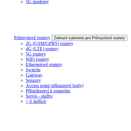
5G modemy
Průmyslové routery
Zobrazit submenu pro Průmyslové routery
2G (GSM/GPRS) routery
4G (LTE) routery
5G routery
WiFi routery
Ethernetové routery
Switche
Gateway
Senzory
Access point (přístupové body)
Příslušenství k routerům
Servis - služby
+ 6 dalších