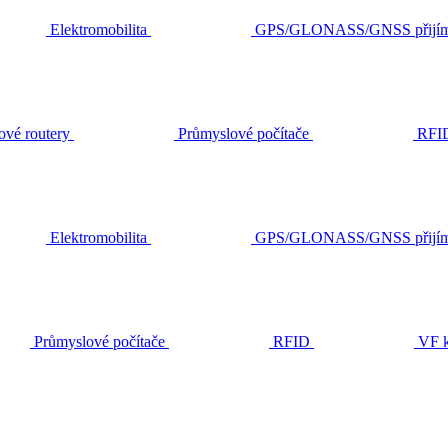
Elektromobilita
GPS/GLONASS/GNSS přijím
ové routery
Průmyslové počítače
RFI
Elektromobilita
GPS/GLONASS/GNSS přijím
Průmyslové počítače
RFID
VF k