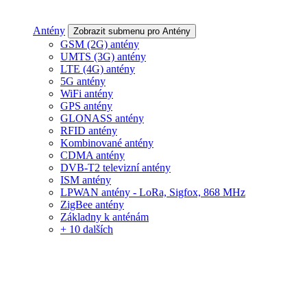
Antény
Zobrazit submenu pro Antény
GSM (2G) antény
UMTS (3G) antény
LTE (4G) antény
5G antény
WiFi antény
GPS antény
GLONASS antény
RFID antény
Kombinované antény
CDMA antény
DVB-T2 televizní antény
ISM antény
LPWAN antény - LoRa, Sigfox, 868 MHz
ZigBee antény
Základny k anténám
+ 10 dalších