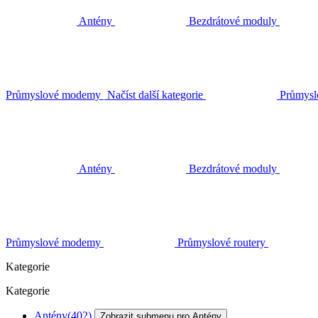
Antény
Bezdrátové moduly
Průmyslové modemy
Načíst další kategorie
Průmysl
Antény
Bezdrátové moduly
Průmyslové modemy
Průmyslové routery
Kategorie
Kategorie
Antény
(402)
Zobrazit submenu pro Antény