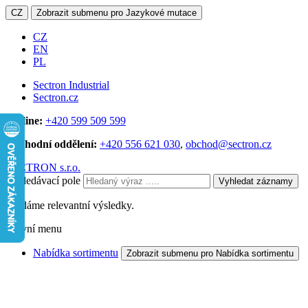
CZ
Zobrazit submenu pro Jazykové mutace
CZ
EN
PL
Sectron Industrial
Sectron.cz
Hotline:
+420 599 509 599
Obchodní oddělení:
+420 556 621 030
,
obchod@sectron.cz
SECTRON s.r.o.
Vyhledávací pole
Vyhledat záznamy
Hledáme relevantní výsledky.
Hlavní menu
Nabídka sortimentu
Zobrazit submenu pro Nabídka sortimentu