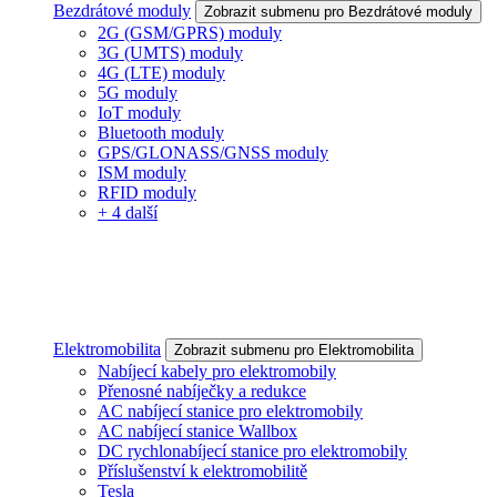
Bezdrátové moduly
Zobrazit submenu pro Bezdrátové moduly
2G (GSM/GPRS) moduly
3G (UMTS) moduly
4G (LTE) moduly
5G moduly
IoT moduly
Bluetooth moduly
GPS/GLONASS/GNSS moduly
ISM moduly
RFID moduly
+ 4 další
Elektromobilita
Zobrazit submenu pro Elektromobilita
Nabíjecí kabely pro elektromobily
Přenosné nabíječky a redukce
AC nabíjecí stanice pro elektromobily
AC nabíjecí stanice Wallbox
DC rychlonabíjecí stanice pro elektromobily
Příslušenství k elektromobilitě
Tesla