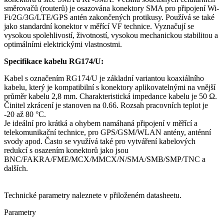
směrovačů (
routerů
) je osazována
konektory
SMA pro připojení
Wi-
Fi
/
2G
/
3G
/LTE/
GPS
antén zakončených protikusy. Používá se také
jako standardní
konektor
v měřící VF technice. Vyznačují se
vysokou spolehlivostí, životností, vysokou mechanickou stabilitou a
optimálními elektrickými vlastnostmi.
Specifikace kabelu RG174/U:
Kabel s označením RG174/U je základní variantou
koaxiálního
kabelu
, který je kompatibilní s
konektory
aplikovatelnými na vnější
průměr kabelu 2,8 mm. Charakteristická impedance kabelu je 50 Ω.
Činitel zkrácení je stanoven na 0.66. Rozsah pracovních teplot je
-20 až 80 °C.
Je ideální pro krátká a ohybem namáhaná připojení v měřící a
telekomunikační technice, pro
GPS
/
GSM
/WLAN
antény
, anténní
svody apod. Často se využívá také pro vytváření kabelových
redukcí s osazením
konektorů
jako jsou
BNC/FAKRA/FME/MCX/MMCX/N/SMA/SMB/SMP/TNC a
dalších.
Technické parametry naleznete v přiloženém datasheetu.
Parametry