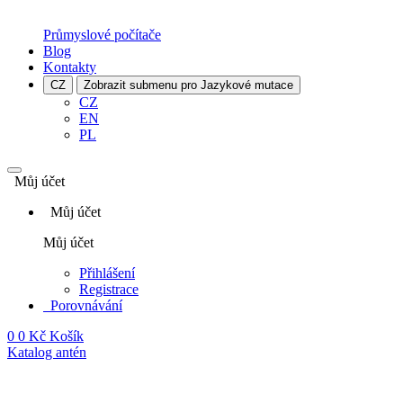
Průmyslové počítače
Blog
Kontakty
CZ
Zobrazit submenu pro Jazykové mutace
CZ
EN
PL
Můj účet
Můj účet
Můj účet
Přihlášení
Registrace
Porovnávání
0
0 Kč
Košík
Katalog antén