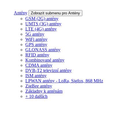
Antény
Zobrazit submenu pro Antény
GSM (2G) antény
UMTS (3G) antény
LTE (4G) antény
5G antény
WiFi antény
GPS antény
GLONASS antény
RFID antény
Kombinované antény
CDMA antény
DVB-T2 televizní antény
ISM antény
LPWAN antény - LoRa, Sigfox, 868 MHz
ZigBee antény
Základny k anténám
+ 10 dalších