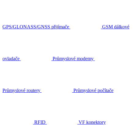
GPS/GLONASS/GNSS přijímače
GSM dálkové
ovladače
Průmyslové modemy
Průmyslové routery
Průmyslové počítače
RFID
VF konektory