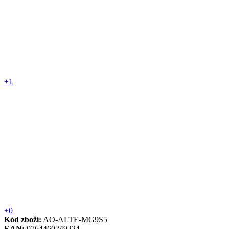
+1
+0
Kód zboží:
AO-ALTE-MG9S5
EAN:
0764460249224