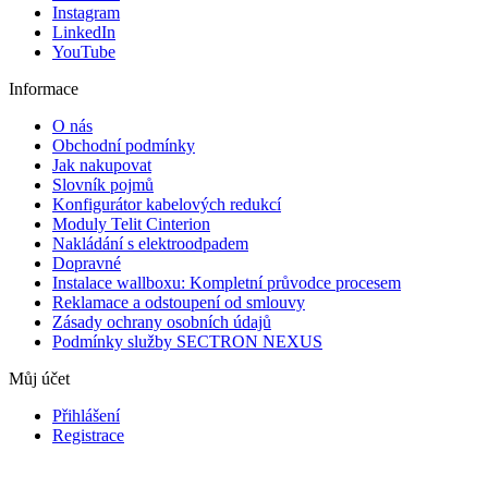
Instagram
LinkedIn
YouTube
Informace
O nás
Obchodní podmínky
Jak nakupovat
Slovník pojmů
Konfigurátor kabelových redukcí
Moduly Telit Cinterion
Nakládání s elektroodpadem
Dopravné
Instalace wallboxu: Kompletní průvodce procesem
Reklamace a odstoupení od smlouvy
Zásady ochrany osobních údajů
Podmínky služby SECTRON NEXUS
Můj účet
Přihlášení
Registrace