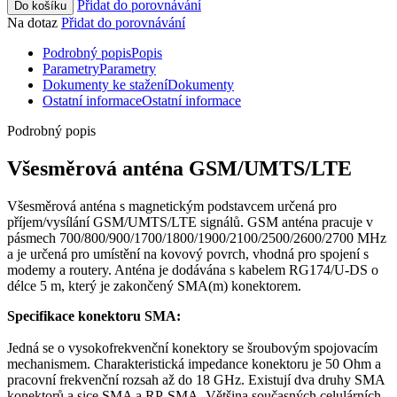
Přidat do porovnávání
Do košíku
Na dotaz
Přidat do porovnávání
Podrobný popis
Popis
Parametry
Parametry
Dokumenty ke stažení
Dokumenty
Ostatní informace
Ostatní informace
Podrobný popis
Všesměrová anténa
GSM
/UMTS/LTE
Všesměrová anténa s magnetickým podstavcem určená pro
příjem/vysílání
GSM
/UMTS/LTE signálů.
GSM
anténa pracuje v
pásmech 700/800/900/1700/1800/1900/2100/2500/2600/2700 MHz
a je určená pro umístění na kovový povrch, vhodná pro spojení s
modemy
a
routery
.
Anténa
je dodávána s kabelem RG174/U-DS o
délce 5 m, který je zakončený SMA(m)
konektorem
.
Specifikace
konektoru
SMA:
Jedná se o vysokofrekvenční
konektory
se šroubovým spojovacím
mechanismem. Charakteristická impedance
konektoru
je 50 Ohm a
pracovní frekvenční rozsah až do 18 GHz. Existují dva druhy SMA
konektorů
a sice SMA a RP-SMA. Většina současných celulárních