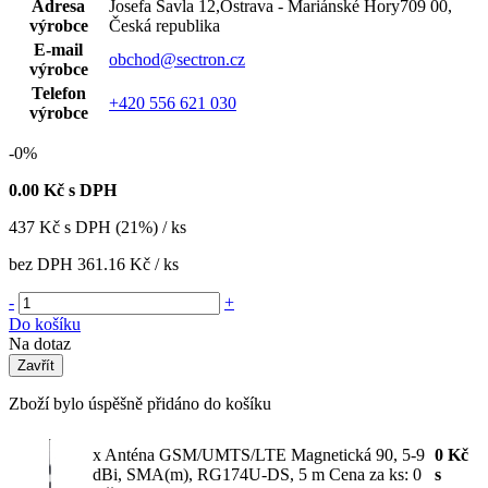
Adresa
Josefa Šavla 12,Ostrava - Mariánské Hory709 00,
výrobce
Česká republika
E-mail
obchod@sectron.cz
výrobce
Telefon
+420 556 621 030
výrobce
-0%
0.00
Kč s DPH
437
Kč
s DPH (21%) / ks
bez DPH
361.16 Kč
/ ks
-
+
Do košíku
Na dotaz
Zavřít
Zboží bylo úspěšně přidáno do košíku
x Anténa GSM/UMTS/LTE Magnetická 90, 5-9
0
Kč
dBi, SMA(m), RG174U-DS, 5 m
Cena za ks: 0
s