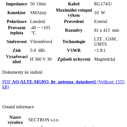
Impedance
50 Ohm
Kabel
RG174/U
Maximální vstupní
Konektor
SMA(m)
10 W
výkon
Polarizace
Lineární
Provedení
Externí
Provozní
-40 ~ +105
Rozměry
81 x 415 mm
teplota
°C
LTE ,
GSM ,
Směrovost
Všesměrová
Technologie
UMTS
Zisk
5-9 dBi
VSWR
<1.8:1
Vyzařovací
H 360 V 30
Způsob uchycení
Magnetická
úhel
Dokumenty ke stažení
PDF
AO-ALTE-MG9S5_lte_antenna_datasheet1
(Velikost: 1555
kB)
Ostatní informace
Název
SECTRON s.r.o.
výrobce