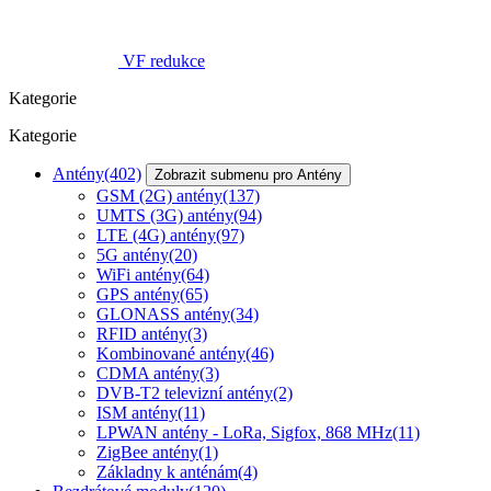
VF redukce
Kategorie
Kategorie
Antény
(402)
Zobrazit submenu pro Antény
GSM (2G) antény
(137)
UMTS (3G) antény
(94)
LTE (4G) antény
(97)
5G antény
(20)
WiFi antény
(64)
GPS antény
(65)
GLONASS antény
(34)
RFID antény
(3)
Kombinované antény
(46)
CDMA antény
(3)
DVB-T2 televizní antény
(2)
ISM antény
(11)
LPWAN antény - LoRa, Sigfox, 868 MHz
(11)
ZigBee antény
(1)
Základny k anténám
(4)