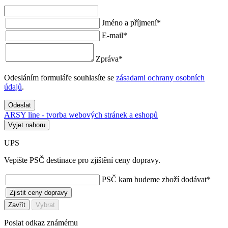
Jméno a příjmení
*
E-mail
*
Zpráva
*
Odesláním formuláře souhlasíte se
zásadami ochrany osobních
údajů
.
Odeslat
ARSY line - tvorba webových stránek a eshopů
Vyjet nahoru
UPS
Vepište PSČ destinace pro zjištění ceny dopravy.
PSČ kam budeme zboží dodávat
*
Zjistit ceny dopravy
Zavřít
Vybrat
Poslat odkaz známému