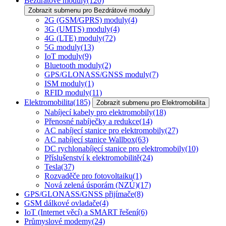
Bezdrátové moduly
(120)
Zobrazit submenu pro Bezdrátové moduly
2G (GSM/GPRS) moduly
(4)
3G (UMTS) moduly
(4)
4G (LTE) moduly
(72)
5G moduly
(13)
IoT moduly
(9)
Bluetooth moduly
(2)
GPS/GLONASS/GNSS moduly
(7)
ISM moduly
(1)
RFID moduly
(11)
Elektromobilita
(185)
Zobrazit submenu pro Elektromobilita
Nabíjecí kabely pro elektromobily
(18)
Přenosné nabíječky a redukce
(14)
AC nabíjecí stanice pro elektromobily
(27)
AC nabíjecí stanice Wallbox
(63)
DC rychlonabíjecí stanice pro elektromobily
(10)
Příslušenství k elektromobilitě
(24)
Tesla
(37)
Rozvaděče pro fotovoltaiku
(1)
Nová zelená úsporám (NZÚ)
(17)
GPS/GLONASS/GNSS přijímače
(8)
GSM dálkové ovladače
(4)
IoT (Internet věcí) a SMART řešení
(6)
Průmyslové modemy
(24)