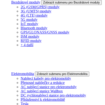
Bezdrátové moduly
Zobrazit submenu pro Bezdrátové moduly
2G (GSM/GPRS) moduly
3G (UMTS) moduly
4G (LTE) moduly
5G moduly
IoT moduly
Bluetooth moduly
GPS/GLONASS/GNSS moduly
ISM moduly
RFID moduly
+ 4 další
Elektromobilita
Zobrazit submenu pro Elektromobilita
Nabíjecí kabely pro elektromobily
Přenosné nabíječky a redukce
AC nabíjecí stanice pro elektromobily
AC nabíjecí stanice Wallbox
DC rychlonabíjecí stanice pro elektromobily
Příslušenství k elektromobilitě
Tesla