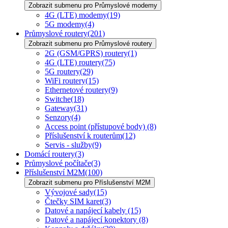
Zobrazit submenu pro Průmyslové modemy
4G (LTE) modemy
(19)
5G modemy
(4)
Průmyslové routery
(201)
Zobrazit submenu pro Průmyslové routery
2G (GSM/GPRS) routery
(1)
4G (LTE) routery
(75)
5G routery
(29)
WiFi routery
(15)
Ethernetové routery
(9)
Switche
(18)
Gateway
(31)
Senzory
(4)
Access point (přístupové body)
(8)
Příslušenství k routerům
(12)
Servis - služby
(9)
Domácí routery
(3)
Průmyslové počítače
(3)
Příslušenství M2M
(100)
Zobrazit submenu pro Příslušenství M2M
Vývojové sady
(15)
Čtečky SIM karet
(3)
Datové a napájecí kabely
(15)
Datové a napájecí konektory
(8)