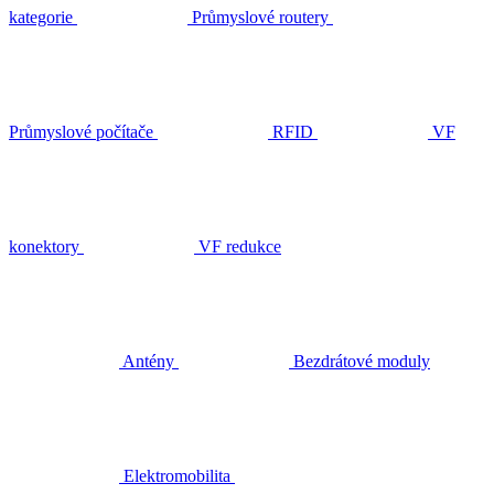
kategorie
Průmyslové routery
Průmyslové počítače
RFID
VF
konektory
VF redukce
Antény
Bezdrátové moduly
Elektromobilita