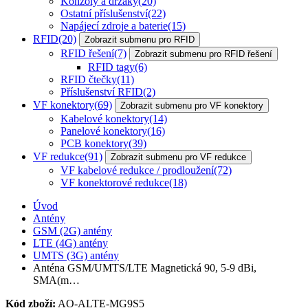
Konzoly a držáky
(20)
Ostatní příslušenství
(22)
Napájecí zdroje a baterie
(15)
RFID
(20)
Zobrazit submenu pro RFID
RFID řešení
(7)
Zobrazit submenu pro RFID řešení
RFID tagy
(6)
RFID čtečky
(11)
Příslušenství RFID
(2)
VF konektory
(69)
Zobrazit submenu pro VF konektory
Kabelové konektory
(14)
Panelové konektory
(16)
PCB konektory
(39)
VF redukce
(91)
Zobrazit submenu pro VF redukce
VF kabelové redukce / prodloužení
(72)
VF konektorové redukce
(18)
Úvod
Antény
GSM (2G) antény
LTE (4G) antény
UMTS (3G) antény
Anténa GSM/UMTS/LTE Magnetická 90, 5-9 dBi,
SMA(m…
Kód zboží:
AO-ALTE-MG9S5