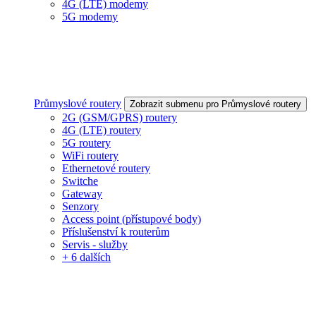
4G (LTE) modemy
5G modemy
Průmyslové routery
Zobrazit submenu pro Průmyslové routery
2G (GSM/GPRS) routery
4G (LTE) routery
5G routery
WiFi routery
Ethernetové routery
Switche
Gateway
Senzory
Access point (přístupové body)
Příslušenství k routerům
Servis - služby
+ 6 dalších