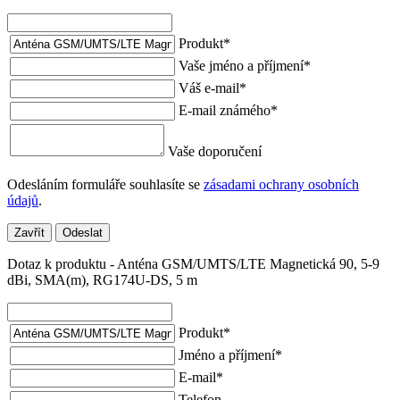
Produkt
*
Vaše jméno a příjmení
*
Váš e-mail
*
E-mail známého
*
Vaše doporučení
Odesláním formuláře souhlasíte se
zásadami ochrany osobních
údajů
.
Zavřít
Odeslat
Dotaz k produktu - Anténa GSM/UMTS/LTE Magnetická 90, 5-9
dBi, SMA(m), RG174U-DS, 5 m
Produkt
*
Jméno a příjmení
*
E-mail
*
Telefon