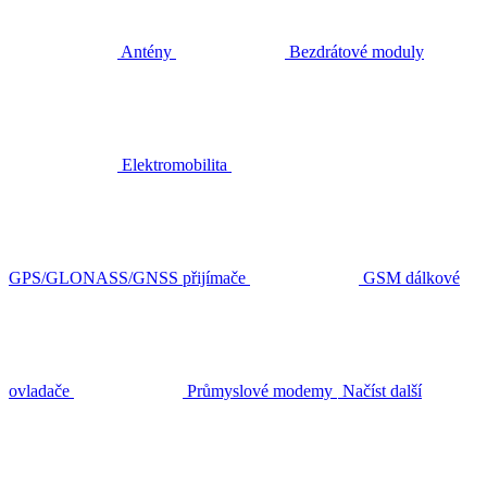
Antény
Bezdrátové moduly
Elektromobilita
GPS/GLONASS/GNSS přijímače
GSM dálkové
ovladače
Průmyslové modemy
Načíst další