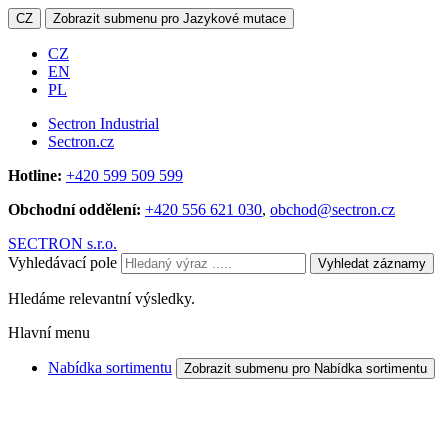
CZ
Zobrazit submenu pro Jazykové mutace
CZ
EN
PL
Sectron Industrial
Sectron.cz
Hotline:
+420 599 509 599
Obchodní oddělení:
+420 556 621 030
,
obchod@sectron.cz
SECTRON s.r.o.
Vyhledávací pole
Vyhledat záznamy
Hledáme relevantní výsledky.
Hlavní menu
Nabídka sortimentu
Zobrazit submenu pro Nabídka sortimentu