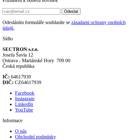
Přihlášení k odběru novinek
Odeslat
Odesláním formuláře souhlasíte se
zásadami ochrany osobních
údajů
.
Sídlo
SECTRON s.r.o.
Josefa Šavla 12
Ostrava - Mariánské Hory 709 00
Česká republika
IČ:
64617939
DIČ:
CZ64617939
Facebook
Instagram
LinkedIn
YouTube
Informace
O nás
Obchodní podmínky