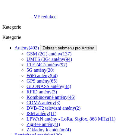
VF redukce
Kategorie
Kategorie
Antény
(402)
Zobrazit submenu pro Antény
GSM (2G) antény
(137)
UMTS (3G) antény
(94)
LTE (4G) antény
(97)
5G antény
(20)
WiFi antény
(64)
GPS antény
(65)
GLONASS antény
(34)
RFID antény
(3)
Kombinované antény
(46)
CDMA antény
(3)
DVB-T2 televizní antény
(2)
ISM antény
(11)
LPWAN antény - LoRa, Sigfox, 868 MHz
(11)
ZigBee antény
(1)
Základny k anténám
(4)