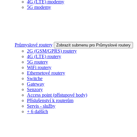
4G (LTE) modemy
5G modemy
Průmyslové routery
Zobrazit submenu pro Průmyslové routery
2G (GSM/GPRS) routery
4G (LTE) routery
5G routery
WiFi routery
Ethernetové routery
Switche
Gateway
Senzory
Access point (přístupové body)
Příslušenství k routerům
Servis - služby
+ 6 dalších