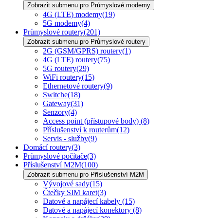
Zobrazit submenu pro Průmyslové modemy
4G (LTE) modemy
(19)
5G modemy
(4)
Průmyslové routery
(201)
Zobrazit submenu pro Průmyslové routery
2G (GSM/GPRS) routery
(1)
4G (LTE) routery
(75)
5G routery
(29)
WiFi routery
(15)
Ethernetové routery
(9)
Switche
(18)
Gateway
(31)
Senzory
(4)
Access point (přístupové body)
(8)
Příslušenství k routerům
(12)
Servis - služby
(9)
Domácí routery
(3)
Průmyslové počítače
(3)
Příslušenství M2M
(100)
Zobrazit submenu pro Příslušenství M2M
Vývojové sady
(15)
Čtečky SIM karet
(3)
Datové a napájecí kabely
(15)
Datové a napájecí konektory
(8)