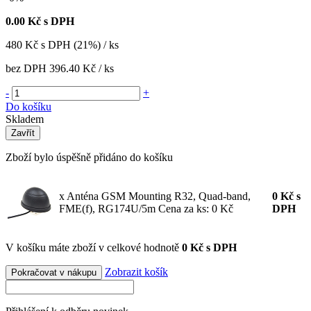
0.00
Kč s DPH
480
Kč
s DPH (21%) / ks
bez DPH
396.40 Kč
/ ks
-
+
Do košíku
Skladem
Zavřít
Zboží bylo úspěšně přidáno do košíku
x Anténa GSM Mounting R32, Quad-band,
0
Kč
s
FME(f), RG174U/5m
Cena za ks: 0 Kč
DPH
V košíku máte zboží v celkové hodnotě
0 Kč s DPH
Zobrazit košík
Pokračovat v nákupu