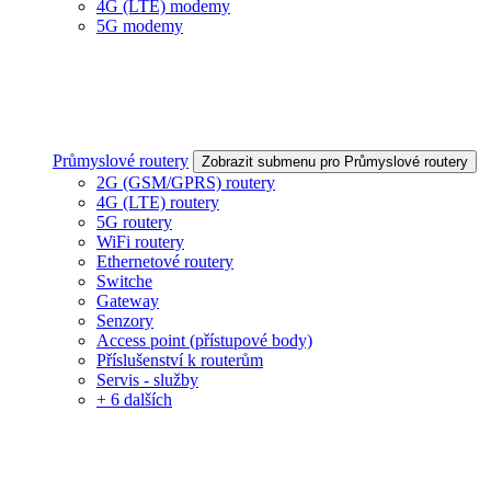
4G (LTE) modemy
5G modemy
Průmyslové routery
Zobrazit submenu pro Průmyslové routery
2G (GSM/GPRS) routery
4G (LTE) routery
5G routery
WiFi routery
Ethernetové routery
Switche
Gateway
Senzory
Access point (přístupové body)
Příslušenství k routerům
Servis - služby
+ 6 dalších