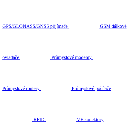
GPS/GLONASS/GNSS přijímače
GSM dálkové
ovladače
Průmyslové modemy
Průmyslové routery
Průmyslové počítače
RFID
VF konektory