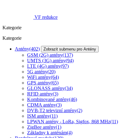
VF redukce
Kategorie
Kategorie
Antény
(402)
Zobrazit submenu pro Antény
GSM (2G) antény
(137)
UMTS (3G) antény
(94)
LTE (4G) antény
(97)
5G antény
(20)
WiFi antény
(64)
GPS antény
(65)
GLONASS antény
(34)
RFID antény
(3)
Kombinované antény
(46)
CDMA antény
(3)
DVB-T2 televizní antény
(2)
ISM antény
(11)
LPWAN antény - LoRa, Sigfox, 868 MHz
(11)
ZigBee antény
(1)
Základny k anténám
(4)