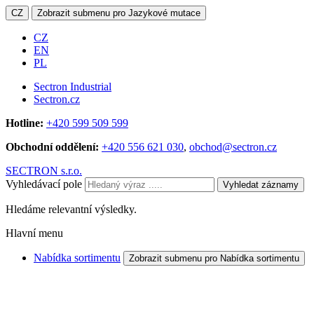
CZ
Zobrazit submenu pro Jazykové mutace
CZ
EN
PL
Sectron Industrial
Sectron.cz
Hotline:
+420 599 509 599
Obchodní oddělení:
+420 556 621 030
,
obchod@sectron.cz
SECTRON s.r.o.
Vyhledávací pole
Vyhledat záznamy
Hledáme relevantní výsledky.
Hlavní menu
Nabídka sortimentu
Zobrazit submenu pro Nabídka sortimentu