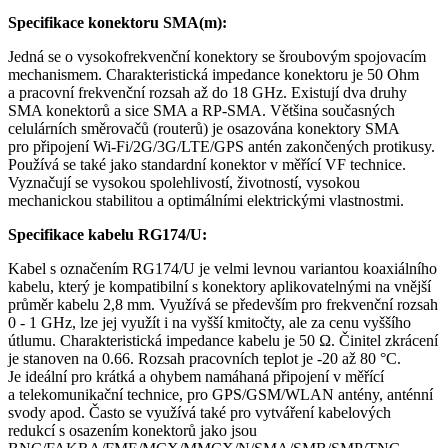
Specifikace
konektoru
SMA(m):
Jedná se o vysokofrekvenční
konektory
se šroubovým spojovacím
mechanismem. Charakteristická impedance
konektoru
je 50 Ohm
a pracovní frekvenční rozsah až do 18 GHz. Existují dva druhy
SMA
konektorů
a sice SMA a RP-SMA. Většina současných
celulárních směrovačů (
routerů
) je osazována
konektory
SMA
pro připojení
Wi-Fi
/
2G
/
3G
/LTE/
GPS
antén zakončených protikusy.
Používá se také jako standardní
konektor
v měřící VF technice.
Vyznačují se vysokou spolehlivostí, životností, vysokou
mechanickou stabilitou a optimálními elektrickými vlastnostmi.
Specifikace kabelu RG174/U:
Kabel s označením RG174/U je velmi levnou variantou
koaxiálního
kabelu
, který je kompatibilní s
konektory
aplikovatelnými na vnější
průměr kabelu 2,8 mm. Využívá se především pro frekvenční rozsah
0 - 1 GHz, lze jej využít i na vyšší kmitočty, ale za cenu vyššího
útlumu. Charakteristická impedance kabelu je 50 Ω. Činitel zkrácení
je stanoven na 0.66. Rozsah pracovních teplot je -20 až 80 °C.
Je ideální pro krátká a ohybem namáhaná připojení v měřící
a telekomunikační technice, pro
GPS
/
GSM
/WLAN
antény
, anténní
svody apod. Často se využívá také pro vytváření kabelových
redukcí s osazením
konektorů
jako jsou