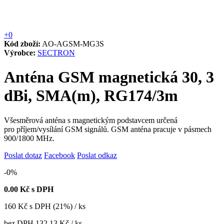
+0
Kód zboží:
AO-AGSM-MG3S
Výrobce:
SECTRON
Anténa GSM magnetická 30, 3
dBi, SMA(m), RG174/3m
Všesměrová anténa s magnetickým podstavcem určená
pro příjem/vysílání GSM signálů. GSM anténa pracuje v pásmech
900/1800 MHz.
Poslat dotaz
Facebook
Poslat odkaz
-0%
0.00
Kč s DPH
160
Kč
s DPH (21%) / ks
bez DPH
132.13 Kč
/ ks