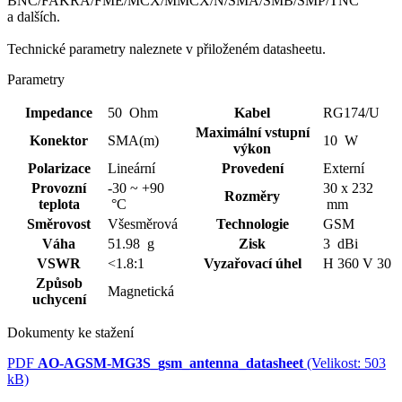
BNC/FAKRA/FME/MCX/MMCX/N/SMA/SMB/SMP/TNC
a dalších.
Technické parametry naleznete v přiloženém datasheetu.
Parametry
Impedance
50 Ohm
Kabel
RG174/U
Maximální vstupní
Konektor
SMA(m)
10 W
výkon
Polarizace
Lineární
Provedení
Externí
Provozní
-30 ~ +90
30 x 232
Rozměry
teplota
°C
mm
Směrovost
Všesměrová
Technologie
GSM
Váha
51.98 g
Zisk
3 dBi
VSWR
<1.8:1
Vyzařovací úhel
H 360 V 30
Způsob
Magnetická
uchycení
Dokumenty ke stažení
PDF
AO-AGSM-MG3S_gsm_antenna_datasheet
(Velikost: 503
kB)