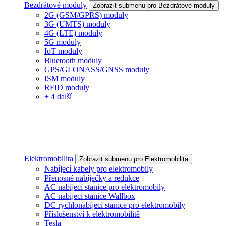
Bezdrátové moduly
Zobrazit submenu pro Bezdrátové moduly
2G (GSM/GPRS) moduly
3G (UMTS) moduly
4G (LTE) moduly
5G moduly
IoT moduly
Bluetooth moduly
GPS/GLONASS/GNSS moduly
ISM moduly
RFID moduly
+ 4 další
Elektromobilita
Zobrazit submenu pro Elektromobilita
Nabíjecí kabely pro elektromobily
Přenosné nabíječky a redukce
AC nabíjecí stanice pro elektromobily
AC nabíjecí stanice Wallbox
DC rychlonabíjecí stanice pro elektromobily
Příslušenství k elektromobilitě
Tesla