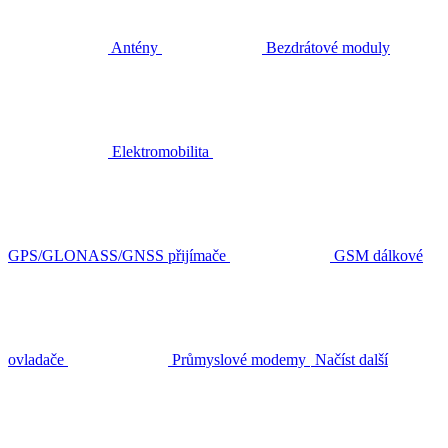
Antény
Bezdrátové moduly
Elektromobilita
GPS/GLONASS/GNSS přijímače
GSM dálkové
ovladače
Průmyslové modemy
Načíst další