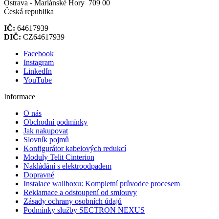
Ostrava - Mariánské Hory 709 00
Česká republika
IČ:
64617939
DIČ:
CZ64617939
Facebook
Instagram
LinkedIn
YouTube
Informace
O nás
Obchodní podmínky
Jak nakupovat
Slovník pojmů
Konfigurátor kabelových redukcí
Moduly Telit Cinterion
Nakládání s elektroodpadem
Dopravné
Instalace wallboxu: Kompletní průvodce procesem
Reklamace a odstoupení od smlouvy
Zásady ochrany osobních údajů
Podmínky služby SECTRON NEXUS