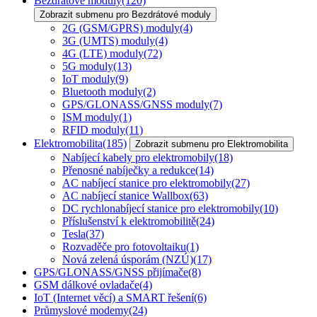
Bezdrátové moduly
(120)
Zobrazit submenu pro Bezdrátové moduly
2G (GSM/GPRS) moduly
(4)
3G (UMTS) moduly
(4)
4G (LTE) moduly
(72)
5G moduly
(13)
IoT moduly
(9)
Bluetooth moduly
(2)
GPS/GLONASS/GNSS moduly
(7)
ISM moduly
(1)
RFID moduly
(11)
Elektromobilita
(185)
Zobrazit submenu pro Elektromobilita
Nabíjecí kabely pro elektromobily
(18)
Přenosné nabíječky a redukce
(14)
AC nabíjecí stanice pro elektromobily
(27)
AC nabíjecí stanice Wallbox
(63)
DC rychlonabíjecí stanice pro elektromobily
(10)
Příslušenství k elektromobilitě
(24)
Tesla
(37)
Rozvaděče pro fotovoltaiku
(1)
Nová zelená úsporám (NZÚ)
(17)
GPS/GLONASS/GNSS přijímače
(8)
GSM dálkové ovladače
(4)
IoT (Internet věcí) a SMART řešení
(6)
Průmyslové modemy
(24)