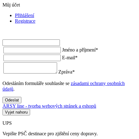
Můj účet
Přihlášení
Registrace
Jméno a příjmení
*
E-mail
*
Zpráva
*
Odesláním formuláře souhlasíte se
zásadami ochrany osobních
údajů
.
Odeslat
ARSY line - tvorba webových stránek a eshopů
Vyjet nahoru
UPS
Vepište PSČ destinace pro zjištění ceny dopravy.