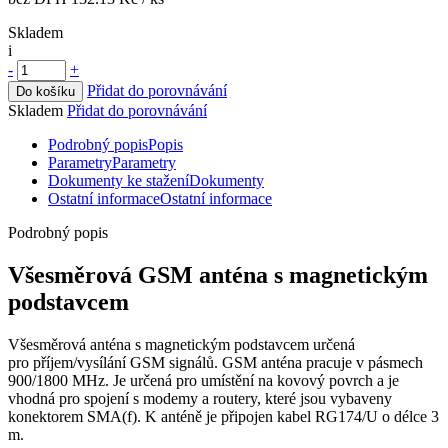
Skladem
i
-
+
Přidat do porovnávání
Do košíku
Skladem
Přidat do porovnávání
Podrobný popis
Popis
Parametry
Parametry
Dokumenty ke stažení
Dokumenty
Ostatní informace
Ostatní informace
Podrobný popis
Všesměrová
GSM
anténa s magnetickým
podstavcem
Všesměrová anténa s magnetickým podstavcem určená
pro příjem/vysílání
GSM
signálů.
GSM
anténa pracuje v pásmech
900/1800 MHz. Je určená pro umístění na kovový povrch a je
vhodná pro spojení s
modemy
a
routery
, které jsou vybaveny
konektorem
SMA(f).
K anténě je připojen kabel RG174/U o délce 3
m.