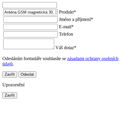
Produkt
*
Jméno a příjmení
*
E-mail
*
Telefon
Váš dotaz
*
Odesláním formuláře souhlasíte se
zásadami ochrany osobních
údajů
.
Zavřít
Odeslat
Upozornění
Zavřít