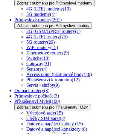
Zobrazit submenu pro Průmyslové modemy
4G (LTE) modemy
(19)
5G modemy
(4)
Průmyslové routery
(201)
Zobrazit submenu pro Průmyslové routery
2G (GSM/GPRS) routery
(1)
4G (LTE) routery
(75)
5G routery
(29)
WiFi routery
(15)
Ethernetové routery
(9)
Switche
(18)
Gateway
(31)
Senzory
(4)
Access point (přístupové body)
(8)
Příslušenství k routerům
(12)
Servis - služby
(9)
Domácí routery
(3)
Průmyslové počítače
(3)
Příslušenství M2M
(100)
Zobrazit submenu pro Příslušenství M2M
Vývojové sady
(15)
Čtečky SIM karet
(3)
Datové a napájecí kabely
(15)
Datové a napájecí konektory
(8)