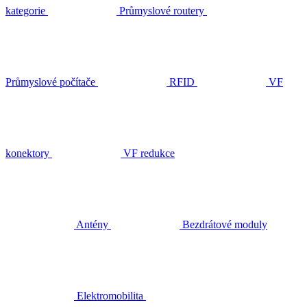
kategorie
Průmyslové routery
Průmyslové počítače
RFID
VF
konektory
VF redukce
Antény
Bezdrátové moduly
Elektromobilita