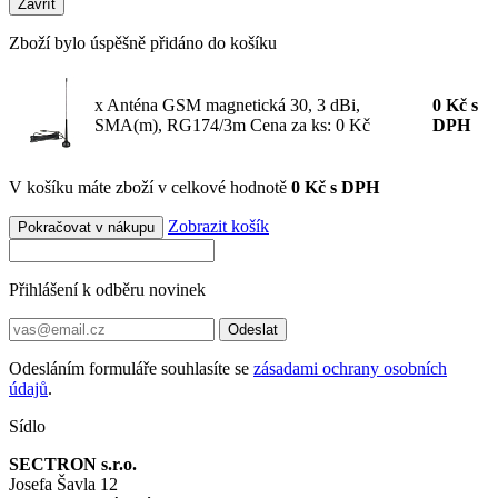
Zavřít
Zboží bylo úspěšně přidáno do košíku
x Anténa GSM magnetická 30, 3 dBi,
0
Kč
s
SMA(m), RG174/3m
Cena za ks: 0 Kč
DPH
V košíku máte zboží v celkové hodnotě
0 Kč s DPH
Zobrazit košík
Pokračovat v nákupu
Přihlášení k odběru novinek
Odeslat
Odesláním formuláře souhlasíte se
zásadami ochrany osobních
údajů
.
Sídlo
SECTRON s.r.o.
Josefa Šavla 12