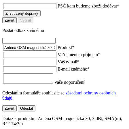
PSČ kam budeme zboží dodávat
*
Zjistit ceny dopravy
Zavřít
Vybrat
Poslat odkaz známému
Produkt
*
Vaše jméno a příjmení
*
Váš e-mail
*
E-mail známého
*
Vaše doporučení
Odesláním formuláře souhlasíte se
zásadami ochrany osobních
údajů
.
Zavřít
Odeslat
Dotaz k produktu - Anténa GSM magnetická 30, 3 dBi, SMA(m),
RG174/3m