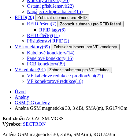
Konzoly a držáky
(20)
Ostatní příslušenství
(22)
Napájecí zdroje a baterie
(15)
RFID
(20)
Zobrazit submenu pro RFID
RFID řešení
(7)
Zobrazit submenu pro RFID řešení
RFID tagy
(6)
RFID čtečky
(11)
Příslušenství RFID
(2)
VF konektory
(69)
Zobrazit submenu pro VF konektory
Kabelové konektory
(14)
Panelové konektory
(16)
PCB konektory
(39)
VF redukce
(91)
Zobrazit submenu pro VF redukce
VF kabelové redukce / prodloužení
(72)
VF konektorové redukce
(18)
Úvod
Antény
GSM (2G) antény
Anténa GSM magnetická 30, 3 dBi, SMA(m), RG174/3m
Kód zboží:
AO-AGSM-MG3S
Výrobce:
SECTRON
Anténa GSM magnetická 30, 3 dBi, SMA(m), RG174/3m