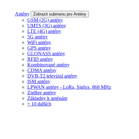
Antény
Zobrazit submenu pro Antény
GSM (2G) antény
UMTS (3G) antény
LTE (4G) antény
5G antény
WiFi antény
GPS antény
GLONASS antény
RFID antény
Kombinované antény
CDMA antény
DVB-T2 televizní antény
ISM antény
LPWAN antény - LoRa, Sigfox, 868 MHz
ZigBee antény
Základny k anténám
+ 10 dalších