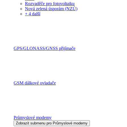
Rozvaděče pro fotovoltaiku
Nová zelená úsporám (NZÚ)
+ 4 další
GPS/GLONASS/GNSS přijímače
GSM dálkové ovladače
Průmyslové modemy
Zobrazit submenu pro Průmyslové modemy