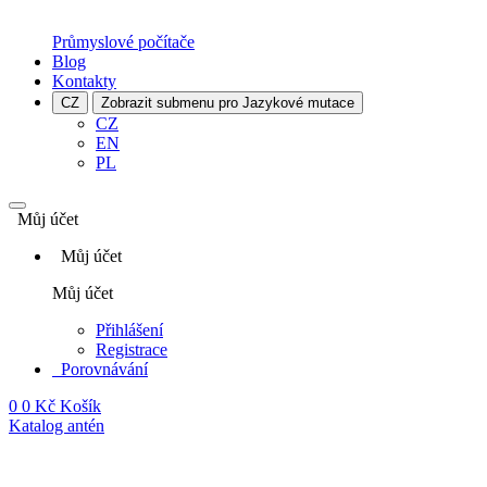
Průmyslové počítače
Blog
Kontakty
CZ
Zobrazit submenu pro Jazykové mutace
CZ
EN
PL
Můj účet
Můj účet
Můj účet
Přihlášení
Registrace
Porovnávání
0
0 Kč
Košík
Katalog antén