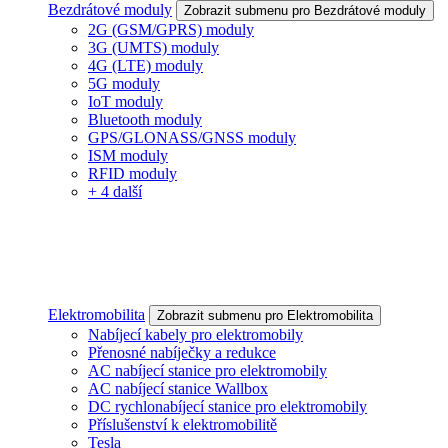
Bezdrátové moduly
Zobrazit submenu pro Bezdrátové moduly
2G (GSM/GPRS) moduly
3G (UMTS) moduly
4G (LTE) moduly
5G moduly
IoT moduly
Bluetooth moduly
GPS/GLONASS/GNSS moduly
ISM moduly
RFID moduly
+ 4 další
Elektromobilita
Zobrazit submenu pro Elektromobilita
Nabíjecí kabely pro elektromobily
Přenosné nabíječky a redukce
AC nabíjecí stanice pro elektromobily
AC nabíjecí stanice Wallbox
DC rychlonabíjecí stanice pro elektromobily
Příslušenství k elektromobilitě
Tesla