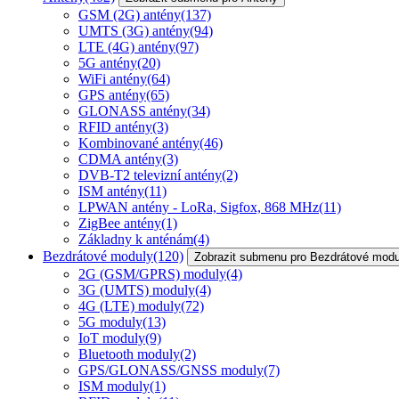
GSM (2G) antény
(137)
UMTS (3G) antény
(94)
LTE (4G) antény
(97)
5G antény
(20)
WiFi antény
(64)
GPS antény
(65)
GLONASS antény
(34)
RFID antény
(3)
Kombinované antény
(46)
CDMA antény
(3)
DVB-T2 televizní antény
(2)
ISM antény
(11)
LPWAN antény - LoRa, Sigfox, 868 MHz
(11)
ZigBee antény
(1)
Základny k anténám
(4)
Bezdrátové moduly
(120)
Zobrazit submenu pro Bezdrátové modu
2G (GSM/GPRS) moduly
(4)
3G (UMTS) moduly
(4)
4G (LTE) moduly
(72)
5G moduly
(13)
IoT moduly
(9)
Bluetooth moduly
(2)
GPS/GLONASS/GNSS moduly
(7)
ISM moduly
(1)