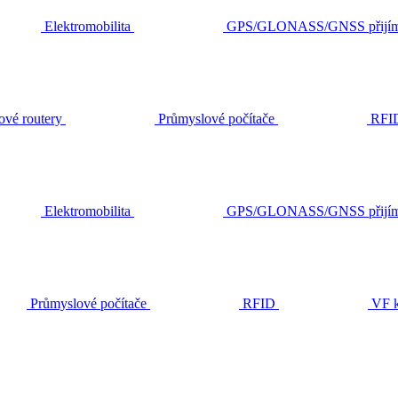
Elektromobilita
GPS/GLONASS/GNSS přijím
ové routery
Průmyslové počítače
RFI
Elektromobilita
GPS/GLONASS/GNSS přijím
Průmyslové počítače
RFID
VF k