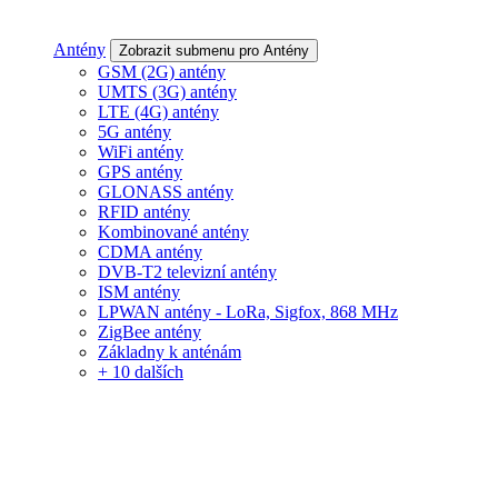
Antény
Zobrazit submenu pro Antény
GSM (2G) antény
UMTS (3G) antény
LTE (4G) antény
5G antény
WiFi antény
GPS antény
GLONASS antény
RFID antény
Kombinované antény
CDMA antény
DVB-T2 televizní antény
ISM antény
LPWAN antény - LoRa, Sigfox, 868 MHz
ZigBee antény
Základny k anténám
+ 10 dalších