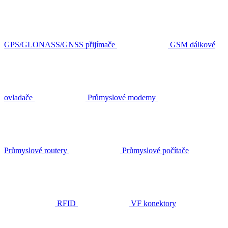
GPS/GLONASS/GNSS přijímače
GSM dálkové
ovladače
Průmyslové modemy
Průmyslové routery
Průmyslové počítače
RFID
VF konektory