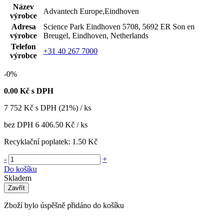
Název
Advantech Europe,Eindhoven
výrobce
Adresa
Science Park Eindhoven 5708, 5692 ER Son en
výrobce
Breugel, Eindhoven, Netherlands
Telefon
+31 40 267 7000
výrobce
-0%
0.00
Kč s DPH
7 752
Kč
s DPH (21%) / ks
bez DPH
6 406.50 Kč
/ ks
Recyklační poplatek:
1.50 Kč
-
+
Do košíku
Skladem
Zavřít
Zboží bylo úspěšně přidáno do košíku