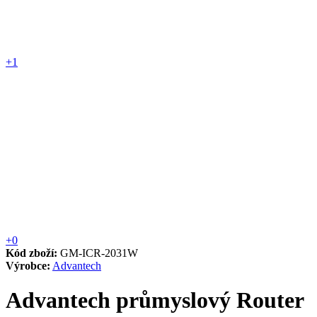
+1
+0
Kód zboží:
GM-ICR-2031W
Výrobce:
Advantech
Advantech průmyslový Router