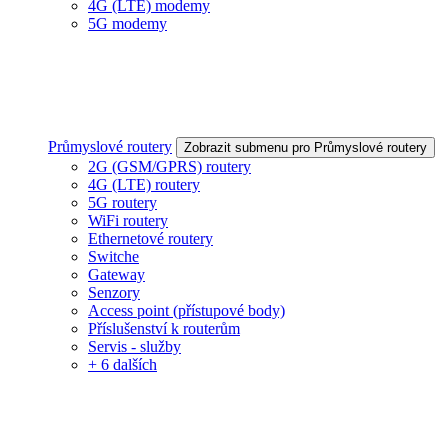
4G (LTE) modemy
5G modemy
Průmyslové routery
Zobrazit submenu pro Průmyslové routery
2G (GSM/GPRS) routery
4G (LTE) routery
5G routery
WiFi routery
Ethernetové routery
Switche
Gateway
Senzory
Access point (přístupové body)
Příslušenství k routerům
Servis - služby
+ 6 dalších