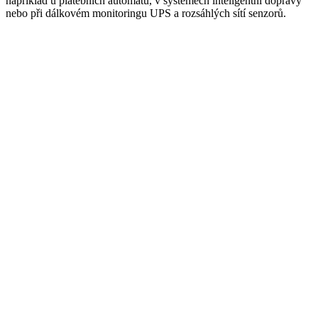
například u platebních automatů, v systémech inteligentní dopravy
nebo při dálkovém
monitoringu
UPS a rozsáhlých sítí senzorů.