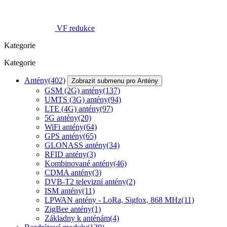
VF redukce
Kategorie
Kategorie
Antény
(402)
Zobrazit submenu pro Antény
GSM (2G) antény
(137)
UMTS (3G) antény
(94)
LTE (4G) antény
(97)
5G antény
(20)
WiFi antény
(64)
GPS antény
(65)
GLONASS antény
(34)
RFID antény
(3)
Kombinované antény
(46)
CDMA antény
(3)
DVB-T2 televizní antény
(2)
ISM antény
(11)
LPWAN antény - LoRa, Sigfox, 868 MHz
(11)
ZigBee antény
(1)
Základny k anténám
(4)