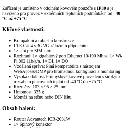
Zařízení je umístěno v odolném kovovém pouzdře s
IP30
a je
navrženo pro provoz v extrémních teplotních podmínkách od
–40
°C až +75 °C
.
Klíčové vlastnosti:
Kompaktní a robustní konstrukce
LTE Cat.4 s
3G
/
2G
záložním připojením
1× slot pro SIM kartu
Rozhraní: 1× gigabitový port
Ethernet
10/100 Mbps, 1×
Wi-
Fi
802.11b/g/n, 1× DI, 1× DO
Vzdálená správa: Plná kompatibilita s nástrojem
WebAccess/DMP pro hromadnou konfiguraci a
monitoring
Vysoká odolnost: Průmyslové kovové provedení s širokým
rozsahem pracovních teplot od -40 °C do +75 °C
Rozměry: 103 × 95 × 25 mm
Hmotnost: 335 g
Montáž na stěnu nebo DIN lištu
Obsah balení:
Router
Advantech ICR-2031W
1× 6pinový
konektor