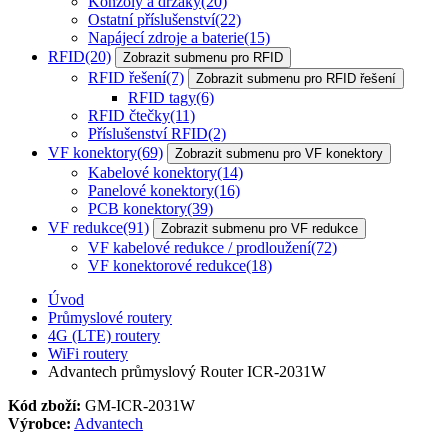
Konzoly a držáky
(20)
Ostatní příslušenství
(22)
Napájecí zdroje a baterie
(15)
RFID
(20)
Zobrazit submenu pro RFID
RFID řešení
(7)
Zobrazit submenu pro RFID řešení
RFID tagy
(6)
RFID čtečky
(11)
Příslušenství RFID
(2)
VF konektory
(69)
Zobrazit submenu pro VF konektory
Kabelové konektory
(14)
Panelové konektory
(16)
PCB konektory
(39)
VF redukce
(91)
Zobrazit submenu pro VF redukce
VF kabelové redukce / prodloužení
(72)
VF konektorové redukce
(18)
Úvod
Průmyslové routery
4G (LTE) routery
WiFi routery
Advantech průmyslový Router ICR-2031W
Kód zboží:
GM-ICR-2031W
Výrobce:
Advantech