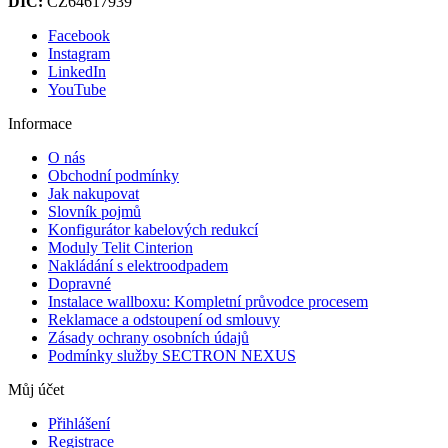
DIČ:
CZ64617939
Facebook
Instagram
LinkedIn
YouTube
Informace
O nás
Obchodní podmínky
Jak nakupovat
Slovník pojmů
Konfigurátor kabelových redukcí
Moduly Telit Cinterion
Nakládání s elektroodpadem
Dopravné
Instalace wallboxu: Kompletní průvodce procesem
Reklamace a odstoupení od smlouvy
Zásady ochrany osobních údajů
Podmínky služby SECTRON NEXUS
Můj účet
Přihlášení
Registrace