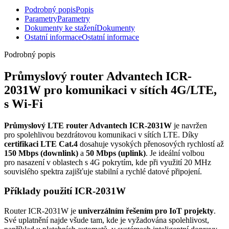
Podrobný popis
Popis
Parametry
Parametry
Dokumenty ke stažení
Dokumenty
Ostatní informace
Ostatní informace
Podrobný popis
Průmyslový
router
Advantech ICR-
2031W pro komunikaci v sítích 4G/LTE,
s
Wi-Fi
Průmyslový LTE
router
Advantech ICR-2031W
je navržen
pro spolehlivou bezdrátovou komunikaci v sítích LTE. Díky
certifikaci LTE Cat.4
dosahuje vysokých přenosových rychlostí až
150 Mbps (downlink)
a
50 Mbps (uplink)
. Je ideální volbou
pro nasazení v oblastech s 4G pokrytím, kde při využití 20 MHz
souvislého spektra zajišťuje stabilní a rychlé datové připojení.
Příklady použití ICR-2031W
Router
ICR-2031W je
univerzálním řešením pro
IoT
projekty
.
Své uplatnění najde všude tam, kde je vyžadována spolehlivost,