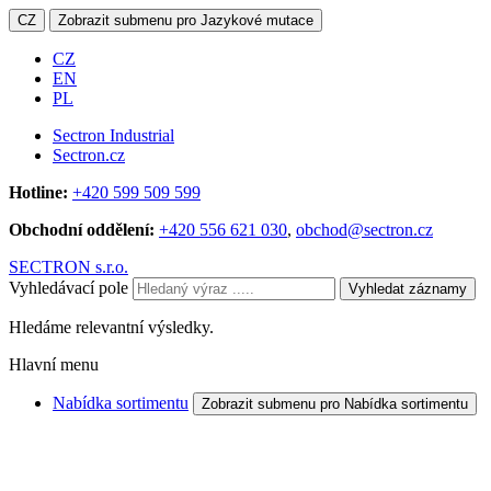
CZ
Zobrazit submenu pro Jazykové mutace
CZ
EN
PL
Sectron Industrial
Sectron.cz
Hotline:
+420 599 509 599
Obchodní oddělení:
+420 556 621 030
,
obchod@sectron.cz
SECTRON s.r.o.
Vyhledávací pole
Vyhledat záznamy
Hledáme relevantní výsledky.
Hlavní menu
Nabídka sortimentu
Zobrazit submenu pro Nabídka sortimentu