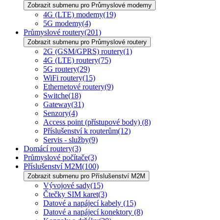
Zobrazit submenu pro Průmyslové modemy
4G (LTE) modemy
(19)
5G modemy
(4)
Průmyslové routery
(201)
Zobrazit submenu pro Průmyslové routery
2G (GSM/GPRS) routery
(1)
4G (LTE) routery
(75)
5G routery
(29)
WiFi routery
(15)
Ethernetové routery
(9)
Switche
(18)
Gateway
(31)
Senzory
(4)
Access point (přístupové body)
(8)
Příslušenství k routerům
(12)
Servis - služby
(9)
Domácí routery
(3)
Průmyslové počítače
(3)
Příslušenství M2M
(100)
Zobrazit submenu pro Příslušenství M2M
Vývojové sady
(15)
Čtečky SIM karet
(3)
Datové a napájecí kabely
(15)
Datové a napájecí konektory
(8)