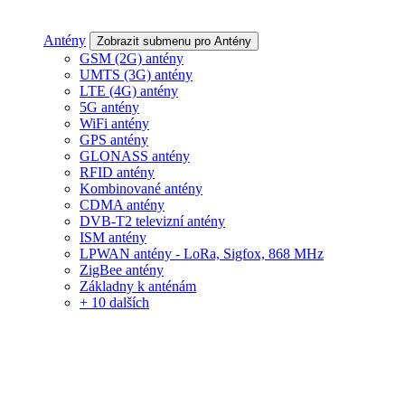
Antény
Zobrazit submenu pro Antény
GSM (2G) antény
UMTS (3G) antény
LTE (4G) antény
5G antény
WiFi antény
GPS antény
GLONASS antény
RFID antény
Kombinované antény
CDMA antény
DVB-T2 televizní antény
ISM antény
LPWAN antény - LoRa, Sigfox, 868 MHz
ZigBee antény
Základny k anténám
+ 10 dalších