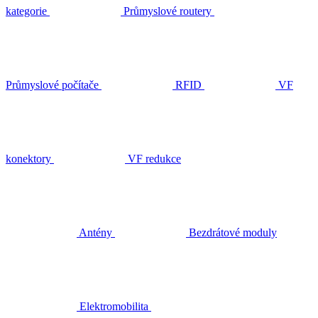
kategorie
Průmyslové routery
Průmyslové počítače
RFID
VF
konektory
VF redukce
Antény
Bezdrátové moduly
Elektromobilita