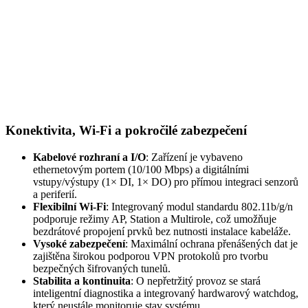
Konektivita,
Wi-Fi
a pokročilé zabezpečení
Kabelové rozhraní a I/O
: Zařízení je vybaveno
ethernetovým portem (10/100 Mbps) a digitálními
vstupy/výstupy (1× DI, 1× DO) pro přímou integraci senzorů
a periferií.
Flexibilní
Wi-Fi
: Integrovaný
modul
standardu 802.11b/g/n
podporuje režimy AP, Station a Multirole, což umožňuje
bezdrátové propojení prvků bez nutnosti instalace kabeláže.
Vysoké zabezpečení
: Maximální ochrana přenášených dat je
zajištěna širokou podporou
VPN
protokolů pro tvorbu
bezpečných šifrovaných tunelů.
Stabilita a kontinuita
: O nepřetržitý provoz se stará
inteligentní diagnostika a integrovaný hardwarový watchdog,
který neustále monitoruje stav systému.