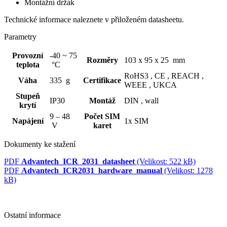
Montážní držák
Technické informace naleznete v přiloženém datasheetu.
Parametry
Provozní
-40 ~ 75
Rozměry
103 x 95 x 25 mm
teplota
°C
RoHS3 ,
CE ,
REACH ,
Váha
335 g
Certifikace
WEEE ,
UKCA
Stupeň
IP30
Montáž
DIN ,
wall
krytí
9 – 48
Počet SIM
Napájení
1x SIM
V
karet
Dokumenty ke stažení
PDF
Advantech_ICR_2031_datasheet
(Velikost: 522 kB)
PDF
Advantech_ICR2031_hardware_manual
(Velikost: 1278
kB)
Ostatní informace