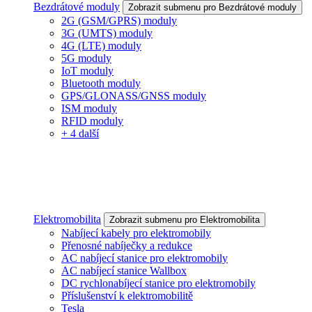
Bezdrátové moduly
Zobrazit submenu pro Bezdrátové moduly
2G (GSM/GPRS) moduly
3G (UMTS) moduly
4G (LTE) moduly
5G moduly
IoT moduly
Bluetooth moduly
GPS/GLONASS/GNSS moduly
ISM moduly
RFID moduly
+ 4 další
Elektromobilita
Zobrazit submenu pro Elektromobilita
Nabíjecí kabely pro elektromobily
Přenosné nabíječky a redukce
AC nabíjecí stanice pro elektromobily
AC nabíjecí stanice Wallbox
DC rychlonabíjecí stanice pro elektromobily
Příslušenství k elektromobilitě
Tesla