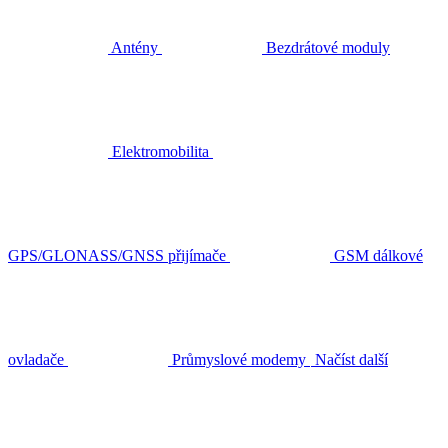
Antény
Bezdrátové moduly
Elektromobilita
GPS/GLONASS/GNSS přijímače
GSM dálkové
ovladače
Průmyslové modemy
Načíst další