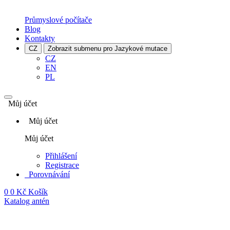
Průmyslové počítače
Blog
Kontakty
CZ
Zobrazit submenu pro Jazykové mutace
CZ
EN
PL
Můj účet
Můj účet
Můj účet
Přihlášení
Registrace
Porovnávání
0
0 Kč
Košík
Katalog antén