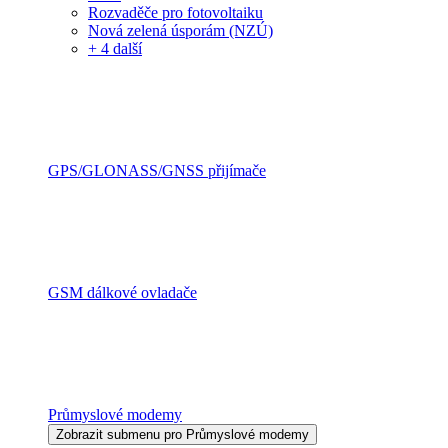
Rozvaděče pro fotovoltaiku
Nová zelená úsporám (NZÚ)
+ 4 další
GPS/GLONASS/GNSS přijímače
GSM dálkové ovladače
Průmyslové modemy
Zobrazit submenu pro Průmyslové modemy