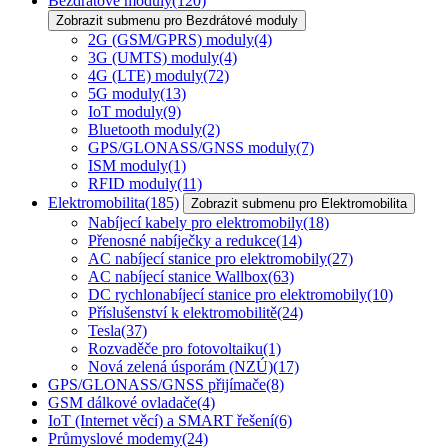
Bezdrátové moduly
(120)
Zobrazit submenu pro Bezdrátové moduly
2G (GSM/GPRS) moduly
(4)
3G (UMTS) moduly
(4)
4G (LTE) moduly
(72)
5G moduly
(13)
IoT moduly
(9)
Bluetooth moduly
(2)
GPS/GLONASS/GNSS moduly
(7)
ISM moduly
(1)
RFID moduly
(11)
Elektromobilita
(185)
Zobrazit submenu pro Elektromobilita
Nabíjecí kabely pro elektromobily
(18)
Přenosné nabíječky a redukce
(14)
AC nabíjecí stanice pro elektromobily
(27)
AC nabíjecí stanice Wallbox
(63)
DC rychlonabíjecí stanice pro elektromobily
(10)
Příslušenství k elektromobilitě
(24)
Tesla
(37)
Rozvaděče pro fotovoltaiku
(1)
Nová zelená úsporám (NZÚ)
(17)
GPS/GLONASS/GNSS přijímače
(8)
GSM dálkové ovladače
(4)
IoT (Internet věcí) a SMART řešení
(6)
Průmyslové modemy
(24)