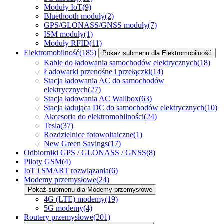
Moduły IoT
(9)
Bluethooth moduły
(2)
GPS/GLONASS/GNSS moduły
(7)
ISM moduły
(1)
Moduły RFID
(11)
Elektromobilność
(185)
Pokaż submenu dla Elektromobilność
Kable do ładowania samochodów elektrycznych
(18)
Ładowarki przenośne i przełączki
(14)
Stacja ładowania AC do samochodów
elektrycznych
(27)
Stacja ładowania AC Wallbox
(63)
Stacja ładująca DC do samochodów elektrycznych
(10)
Akcesoria do elektromobilności
(24)
Tesla
(37)
Rozdzielnice fotowoltaiczne
(1)
New Green Savings
(17)
Odbiorniki GPS / GLONASS / GNSS
(8)
Piloty GSM
(4)
IoT i SMART rozwiązania
(6)
Modemy przemysłowe
(24)
Pokaż submenu dla Modemy przemysłowe
4G (LTE) modemy
(19)
5G modemy
(4)
Routery przemysłowe
(201)