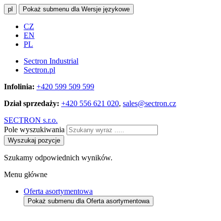
pl
Pokaż submenu dla Wersje językowe
CZ
EN
PL
Sectron Industrial
Sectron.pl
Infolinia:
+420 599 509 599
Dział sprzedaży:
+420 556 621 020
,
sales@sectron.cz
SECTRON s.r.o.
Pole wyszukiwania
Wyszukaj pozycje
Szukamy odpowiednich wyników.
Menu główne
Oferta asortymentowa
Pokaż submenu dla Oferta asortymentowa