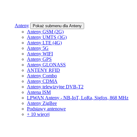
Anteny
Pokaż submenu dla Anteny
Anteny GSM (2G)
Anteny UMTS (3G)
Anteny LTE (4G)
Anteny 5G
Anteny WIFI
Anteny GPS
Anteny GLONASS
ANTENY RFID
Anteny Combo
Anteny CDMA
Anteny telewizyjne DVB-T2
Antena ISM
LPWAN Anteny - NB-IoT, LoRa, Sigfox, 868 MHz
Anteny ZigBee
Podstawy antenowe
+ 10 więcej