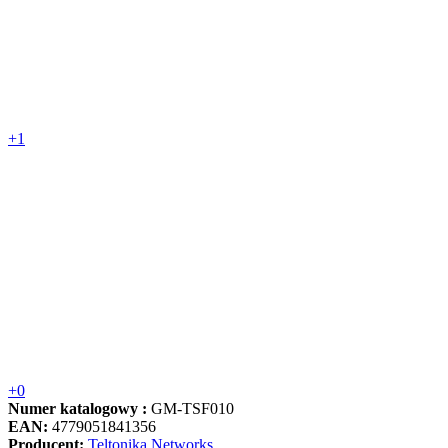
+1
+0
Numer katalogowy :
GM-TSF010
EAN:
4779051841356
Producent:
Teltonika Networks