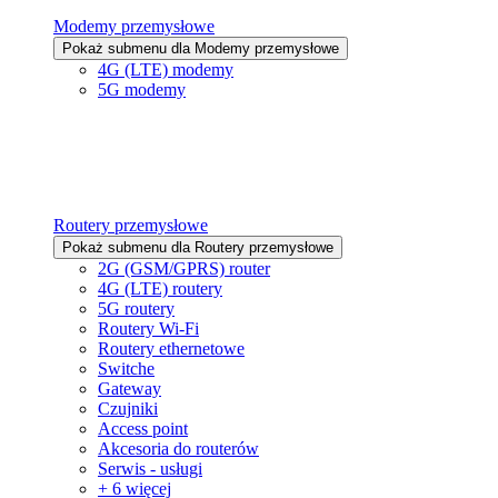
Modemy przemysłowe
Pokaż submenu dla Modemy przemysłowe
4G (LTE) modemy
5G modemy
Routery przemysłowe
Pokaż submenu dla Routery przemysłowe
2G (GSM/GPRS) router
4G (LTE) routery
5G routery
Routery Wi-Fi
Routery ethernetowe
Switche
Gateway
Czujniki
Access point
Akcesoria do routerów
Serwis - usługi
+ 6 więcej