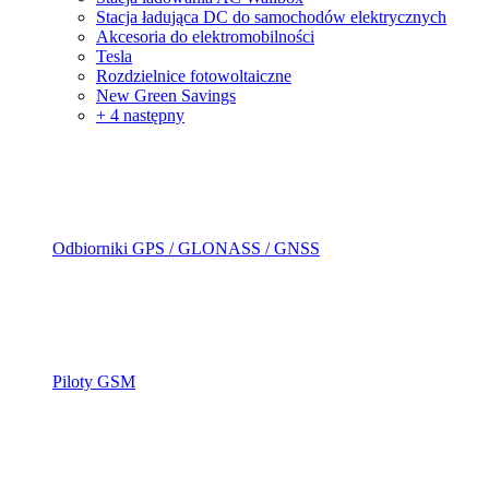
Stacja ładująca DC do samochodów elektrycznych
Akcesoria do elektromobilności
Tesla
Rozdzielnice fotowoltaiczne
New Green Savings
+ 4 następny
Odbiorniki GPS / GLONASS / GNSS
Piloty GSM