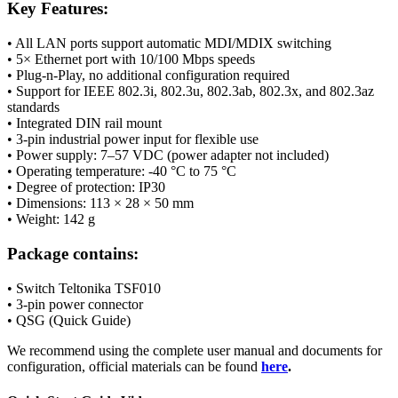
Key Features:
• All
LAN
ports support automatic MDI/MDIX switching
• 5×
Ethernet
port with 10/100 Mbps speeds
• Plug-n-Play, no additional configuration required
• Support for IEEE 802.3i, 802.3u, 802.3ab, 802.3x, and 802.3az
standards
• Integrated DIN rail mount
• 3-pin industrial power input for flexible use
• Power supply: 7–57 VDC (power adapter not included)
• Operating temperature: -40 °C to 75 °C
• Degree of protection: IP30
• Dimensions: 113 × 28 × 50 mm
• Weight: 142 g
Package contains:
•
Switch
Teltonika TSF010
• 3-pin power connector
• QSG (Quick Guide)
We recommend using the complete user manual and documents for
configuration, official materials can be found
here
.