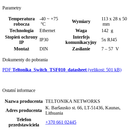
Parametry
Temperatura
-40 ~ +75
113 x 28 x 50
Wymiary
robocza
°C
mm
Technologia
Ethernet
Waga
142 g
Stopień ochrony
Interfejs
IP30
5x RJ45
IP
komunikacyjny
Montaź
DIN
Zasilanie
7 – 57 V
Dokumenty do pobrania
PDF
Teltonika_Switch_TSF010_datasheet
(velikost: 501 kB)
Ostatní informace
Nazwa producenta
TELTONIKA NETWORKS
K. Baršausko st. 66, LT-51436, Kaunas,
Adres producenta
Lithuania
Telefon
+370 661 02445
przedstawiciela