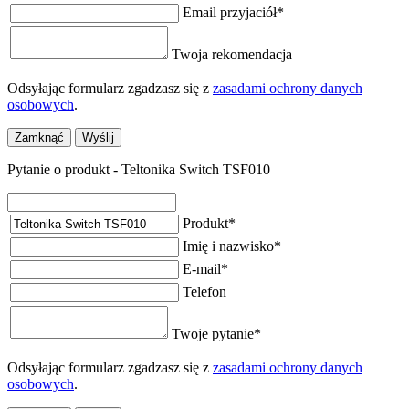
Email przyjaciół
*
Twoja rekomendacja
Odsyłając formularz zgadzasz się z
zasadami ochrony danych
osobowych
.
Zamknąć
Wyślij
Pytanie o produkt - Teltonika Switch TSF010
Produkt
*
Imię i nazwisko
*
E-mail
*
Telefon
Twoje pytanie
*
Odsyłając formularz zgadzasz się z
zasadami ochrony danych
osobowych
.