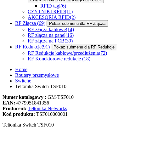
RFID tagi
(6)
CZYTNIKI RFID
(11)
AKCESORIA RFID
(2)
RF Złącza
(69)
Pokaż submenu dla RF Złącza
RF złącza kablowe
(14)
RF złącza na panel
(16)
RF złącza na PCB
(39)
RF Redukcje
(91)
Pokaż submenu dla RF Redukcje
RF Redukcje kablowe/przedłużenia
(72)
RF Konektorowe redukcje
(18)
Home
Routery przemysłowe
Switche
Teltonika Switch TSF010
Numer katalogowy :
GM-TSF010
EAN:
4779051841356
Producent:
Teltonika Networks
Kod produktu:
TSF010000001
Teltonika Switch TSF010