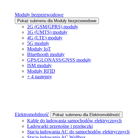
Moduły bezprzewodowe
Pokaż submenu dla Moduły bezprzewodowe
2G (GSM/GPRS) moduły
3G (UMTS) moduły
4G (LTE) moduły
5G moduły
Moduły IoT
Bluethooth moduły
GPS/GLONASS/GNSS moduły
ISM moduły
Moduły RFID
+ 4 następny
Elektromobilność
Pokaż submenu dla Elektromobilność
Kable do ładowania samochodów elektrycznych
Ładowarki przenośne i przełączki
Stacja ładowania AC do samochodów elektrycznych
Stacja ładowania AC Wallbox