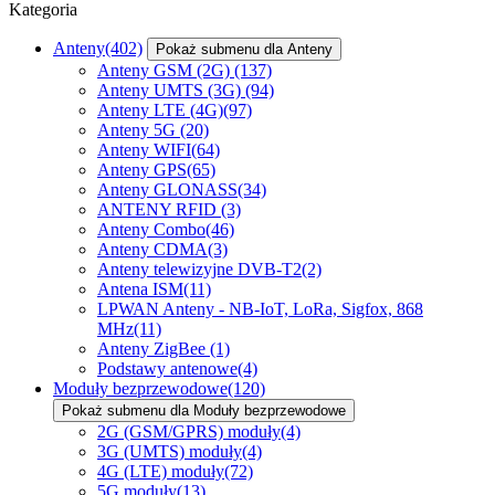
Kategoria
Anteny
(402)
Pokaż submenu dla Anteny
Anteny GSM (2G)
(137)
Anteny UMTS (3G)
(94)
Anteny LTE (4G)
(97)
Anteny 5G
(20)
Anteny WIFI
(64)
Anteny GPS
(65)
Anteny GLONASS
(34)
ANTENY RFID
(3)
Anteny Combo
(46)
Anteny CDMA
(3)
Anteny telewizyjne DVB-T2
(2)
Antena ISM
(11)
LPWAN Anteny - NB-IoT, LoRa, Sigfox, 868
MHz
(11)
Anteny ZigBee
(1)
Podstawy antenowe
(4)
Moduły bezprzewodowe
(120)
Pokaż submenu dla Moduły bezprzewodowe
2G (GSM/GPRS) moduły
(4)
3G (UMTS) moduły
(4)
4G (LTE) moduły
(72)
5G moduły
(13)