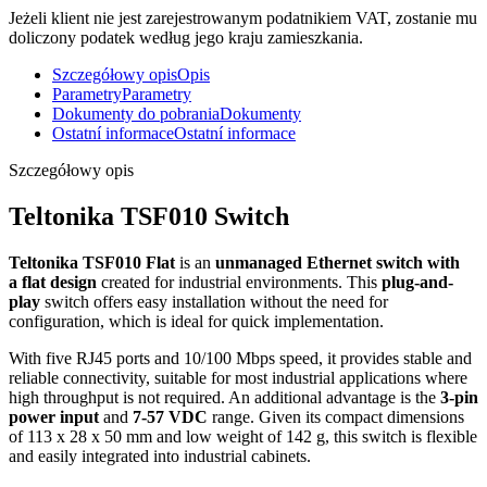
Jeżeli klient nie jest zarejestrowanym podatnikiem VAT, zostanie mu
doliczony podatek według jego kraju zamieszkania.
Szczegółowy opis
Opis
Parametry
Parametry
Dokumenty do pobrania
Dokumenty
Ostatní informace
Ostatní informace
Szczegółowy opis
Teltonika TSF010
Switch
Teltonika TSF010 Flat
is an
unmanaged
Ethernet
switch
with
a flat design
created for industrial environments. This
plug-and-
play
switch
offers easy installation without the need for
configuration, which is ideal for quick implementation.
With five RJ45 ports and 10/100 Mbps speed, it provides stable and
reliable connectivity, suitable for most industrial applications where
high throughput is not required. An additional advantage is the
3-pin
power input
and
7-57 VDC
range. Given its compact dimensions
of 113 x 28 x 50 mm and low weight of 142 g, this
switch
is flexible
and easily integrated into industrial cabinets.