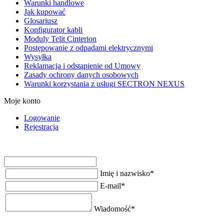
Warunki handlowe
Jak kupować
Glosariusz
Konfigurator kabli
Moduly Telit Cinterion
Postępowanie z odpadami elektrycznymi
Wysyłka
Reklamacja i odstąpienie od Umowy
Zasady ochrony danych osobowych
Warunki korzystania z usługi SECTRON NEXUS
Moje konto
Logowanie
Rejestracja
Imię i nazwisko
*
E-mail
*
Wiadomość
*