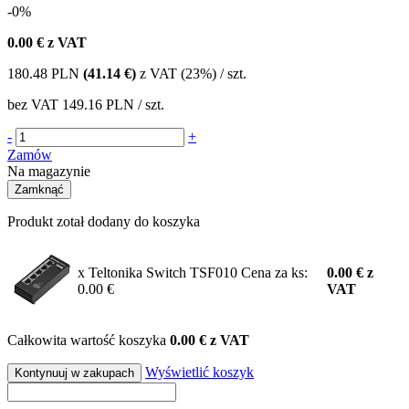
-0%
0.00
€ z VAT
180.48
PLN
(41.14 €)
z VAT (23%) / szt.
bez VAT
149.16 PLN
/ szt.
-
+
Zamów
Na magazynie
Zamknąć
Produkt zotał dodany do koszyka
x Teltonika Switch TSF010
Cena za ks:
0.00
€
z
0.00 €
VAT
Całkowita wartość koszyka
0.00 € z VAT
Wyświetlić koszyk
Kontynuuj w zakupach