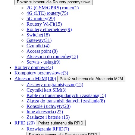
Pokaż submenu dla Routery przemysłowe
2G (GSM/GPRS) router
(1)
4G (LTE) routery
(75)
5G routery
(29)
Routery Wi-Fi
(15)
Routery ethernetowe
(9)
Switche
(18)
Gateway
(31)
Czujniki
(4)
Access point
(8)
Akcesoria do routerów
(12)
Serwis - usługi
(9)
Routery domowe
(3)
Komputery przemysłowe
(3)
Akcesoria M2M
(100)
Pokaż submenu dla Akcesoria M2M
Zestawy programistyczne
(15)
Czytniki kart SIM
(3)
Kable do transmisji danych i zasilania
(15)
Złącza do transmisji danych i zasilania
(8)
Konsole i uchwyty
(20)
Inne akcesoria
(22)
Zasilacze i baterie
(15)
RFID
(20)
Pokaż submenu dla RFID
Rozwiązania RFID
(7)
Pokaż submenu dla Rozwiązania RFID