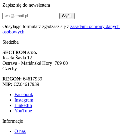
Zapisz się do newslettera
Wyślij
Odsyłając formularz zgadzasz się z
zasadami ochrony danych
osobowych
.
Siedziba
SECTRON s.r.o.
Josefa Šavla 12
Ostrava - Mariánské Hory 709 00
Czechy
REGON:
64617939
NIP:
CZ64617939
Facebook
Instagram
LinkedIn
YouTube
Informacje
O nas