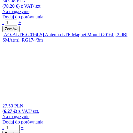
343.08 PLN
(78.20 €)
z VAT/ szt.
Na magazynie
Dodaj do porównania
-
+
Zamów
[AO-ALTE-G016LS]
Antenna LTE Magnet Mount G016L, 2 dBi,
SMA(m), RG174/3m
27.50 PLN
(6.27 €)
z VAT/ szt.
Na magazynie
Dodaj do porównania
-
+