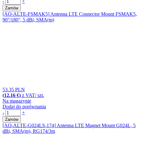
-
+
Zamów
[AO-ALTE-FSMAK5]
Antenna LTE Connector Mount FSMAK5,
90°/180°, 5 dBi, SMA(m)
53.35 PLN
(12.16 €)
z VAT/ szt.
Na magazynie
Dodaj do porównania
-
+
Zamów
[AO-ALTE-G024LS-174]
Antenna LTE Magnet Mount G024L, 5
dBi, SMA(m), RG174/3m