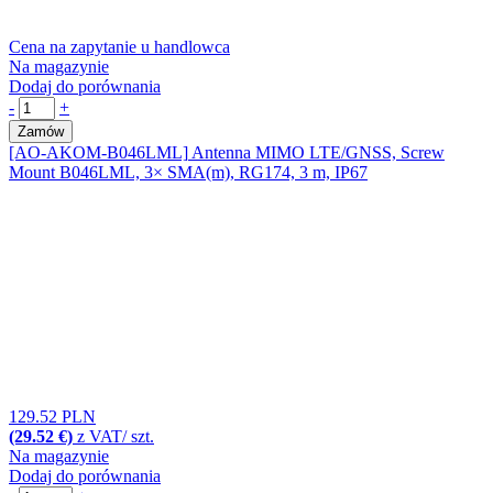
Cena na zapytanie u handlowca
Na magazynie
Dodaj do porównania
-
+
Zamów
[AO-AKOM-B046LML]
Antenna MIMO LTE/GNSS, Screw
Mount B046LML, 3× SMA(m), RG174, 3 m, IP67
129.52 PLN
(29.52 €)
z VAT/ szt.
Na magazynie
Dodaj do porównania