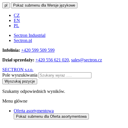
pl
Pokaż submenu dla Wersje językowe
CZ
EN
PL
Sectron Industrial
Sectron.pl
Infolinia:
+420 599 509 599
Dział sprzedaży:
+420 556 621 020
,
sales@sectron.cz
SECTRON s.r.o.
Pole wyszukiwania
Wyszukaj pozycje
Szukamy odpowiednich wyników.
Menu główne
Oferta asortymentowa
Pokaż submenu dla Oferta asortymentowa