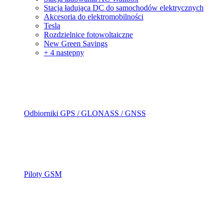
Stacja ładująca DC do samochodów elektrycznych
Akcesoria do elektromobilności
Tesla
Rozdzielnice fotowoltaiczne
New Green Savings
+ 4 następny
Odbiorniki GPS / GLONASS / GNSS
Piloty GSM