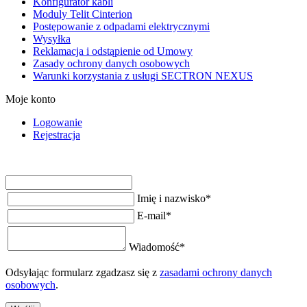
Konfigurator kabli
Moduly Telit Cinterion
Postępowanie z odpadami elektrycznymi
Wysyłka
Reklamacja i odstąpienie od Umowy
Zasady ochrony danych osobowych
Warunki korzystania z usługi SECTRON NEXUS
Moje konto
Logowanie
Rejestracja
Imię i nazwisko
*
E-mail
*
Wiadomość
*
Odsyłając formularz zgadzasz się z
zasadami ochrony danych
osobowych
.