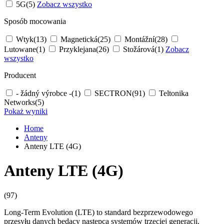
5G
(5)
Zobacz wszystko
Sposób mocowania
Wtyk
(13)
Magnetická
(25)
Montážní
(28)
Lutowane
(1)
Przyklejana
(26)
Stožárová
(1)
Zobacz
wszystko
Producent
- žádný výrobce -
(1)
SECTRON
(91)
Teltonika
Networks
(5)
Pokaż wyniki
Home
Anteny
Anteny LTE (4G)
Anteny LTE (4G)
(97)
Long-Term Evolution (LTE) to standard bezprzewodowego
przesyłu danych będący następcą systemów trzeciej generacji.