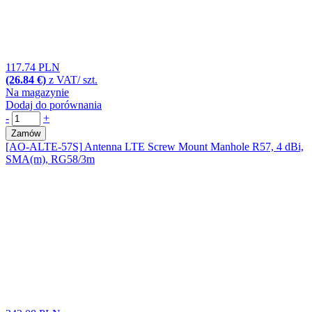
117.74 PLN
(26.84 €)
z VAT/ szt.
Na magazynie
Dodaj do porównania
-
+
Zamów
[AO-ALTE-57S]
Antenna LTE Screw Mount Manhole R57, 4 dBi,
SMA(m), RG58/3m