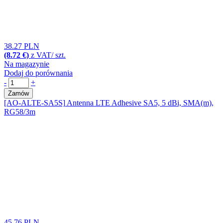
38.27 PLN
(8.72 €)
z VAT/ szt.
Na magazynie
Dodaj do porównania
-
+
Zamów
[AO-ALTE-SA5S]
Antenna LTE Adhesive SA5, 5 dBi, SMA(m),
RG58/3m
45.76 PLN