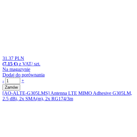
31.37 PLN
(7.15 €)
z VAT/ szt.
Na magazynie
Dodaj do porównania
-
+
Zamów
[AO-ALTE-G305LMS]
Antenna LTE MIMO Adhesive G305LM,
2.5 dBi, 2x SMA(m), 2x RG174/3m