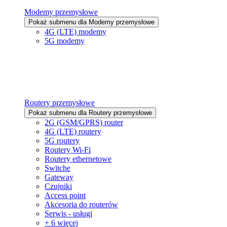
Modemy przemysłowe
Pokaż submenu dla Modemy przemysłowe
4G (LTE) modemy
5G modemy
Routery przemysłowe
Pokaż submenu dla Routery przemysłowe
2G (GSM/GPRS) router
4G (LTE) routery
5G routery
Routery Wi-Fi
Routery ethernetowe
Switche
Gateway
Czujniki
Access point
Akcesoria do routerów
Serwis - usługi
+ 6 więcej