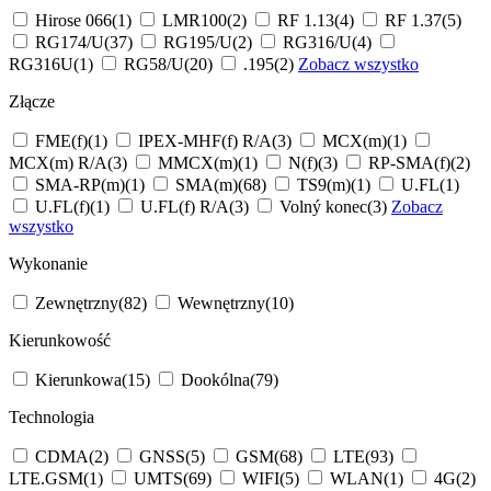
Hirose 066
(1)
LMR100
(2)
RF 1.13
(4)
RF 1.37
(5)
RG174/U
(37)
RG195/U
(2)
RG316/U
(4)
RG316U
(1)
RG58/U
(20)
.195
(2)
Zobacz wszystko
Złącze
FME(f)
(1)
IPEX-MHF(f) R/A
(3)
MCX(m)
(1)
MCX(m) R/A
(3)
MMCX(m)
(1)
N(f)
(3)
RP-SMA(f)
(2)
SMA-RP(m)
(1)
SMA(m)
(68)
TS9(m)
(1)
U.FL
(1)
U.FL(f)
(1)
U.FL(f) R/A
(3)
Volný konec
(3)
Zobacz
wszystko
Wykonanie
Zewnętrzny
(82)
Wewnętrzny
(10)
Kierunkowość
Kierunkowa
(15)
Dookólna
(79)
Technologia
CDMA
(2)
GNSS
(5)
GSM
(68)
LTE
(93)
LTE.GSM
(1)
UMTS
(69)
WIFI
(5)
WLAN
(1)
4G
(2)