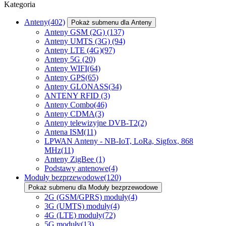
Kategoria
Anteny
(402)
Pokaż submenu dla Anteny
Anteny GSM (2G)
(137)
Anteny UMTS (3G)
(94)
Anteny LTE (4G)
(97)
Anteny 5G
(20)
Anteny WIFI
(64)
Anteny GPS
(65)
Anteny GLONASS
(34)
ANTENY RFID
(3)
Anteny Combo
(46)
Anteny CDMA
(3)
Anteny telewizyjne DVB-T2
(2)
Antena ISM
(11)
LPWAN Anteny - NB-IoT, LoRa, Sigfox, 868
MHz
(11)
Anteny ZigBee
(1)
Podstawy antenowe
(4)
Moduły bezprzewodowe
(120)
Pokaż submenu dla Moduły bezprzewodowe
2G (GSM/GPRS) moduły
(4)
3G (UMTS) moduły
(4)
4G (LTE) moduły
(72)
5G moduły
(13)