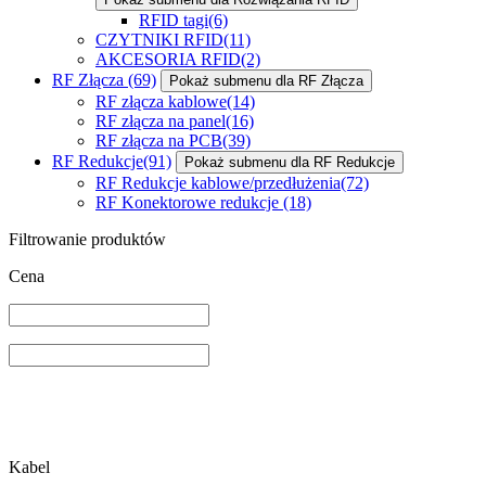
RFID tagi
(6)
CZYTNIKI RFID
(11)
AKCESORIA RFID
(2)
RF Złącza
(69)
Pokaż submenu dla RF Złącza
RF złącza kablowe
(14)
RF złącza na panel
(16)
RF złącza na PCB
(39)
RF Redukcje
(91)
Pokaż submenu dla RF Redukcje
RF Redukcje kablowe/przedłużenia
(72)
RF Konektorowe redukcje
(18)
Filtrowanie produktów
Cena
Kabel