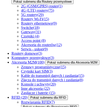
Pokaż submenu dla Routery przemysłowe
2G (GSM/GPRS) router
(1)
4G (LTE) routery
(75)
5G routery
(29)
Routery Wi-Fi
(15)
Routery ethernetowe
(9)
Switche
(18)
Gateway
(31)
Czujniki
(4)
Access point
(8)
Akcesoria do routerów
(12)
Serwis - usługi
(9)
Routery domowe
(3)
Komputery przemysłowe
(3)
Akcesoria M2M
(100)
Pokaż submenu dla Akcesoria M2M
Zestawy programistyczne
(15)
Czytniki kart SIM
(3)
Kable do transmisji danych i zasilania
(15)
Złącza do transmisji danych i zasilania
(8)
Konsole i uchwyty
(20)
Inne akcesoria
(22)
Zasilacze i baterie
(15)
RFID
(20)
Pokaż submenu dla RFID
Rozwiązania RFID
(7)
Pokaż submenu dla Rozwiązania RFID