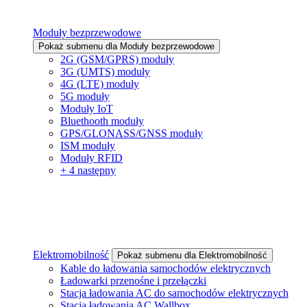
Moduły bezprzewodowe
Pokaż submenu dla Moduły bezprzewodowe
2G (GSM/GPRS) moduły
3G (UMTS) moduły
4G (LTE) moduły
5G moduły
Moduły IoT
Bluethooth moduły
GPS/GLONASS/GNSS moduły
ISM moduły
Moduły RFID
+ 4 następny
Elektromobilność
Pokaż submenu dla Elektromobilność
Kable do ładowania samochodów elektrycznych
Ładowarki przenośne i przełączki
Stacja ładowania AC do samochodów elektrycznych
Stacja ładowania AC Wallbox