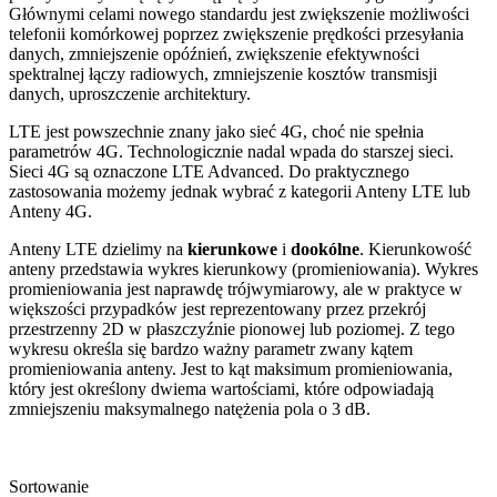
Głównymi celami nowego standardu jest zwiększenie możliwości
telefonii komórkowej poprzez zwiększenie prędkości przesyłania
danych, zmniejszenie opóźnień, zwiększenie efektywności
spektralnej łączy radiowych, zmniejszenie kosztów transmisji
danych, uproszczenie architektury.
LTE jest powszechnie znany jako sieć 4G, choć nie spełnia
parametrów 4G. Technologicznie nadal wpada do starszej sieci.
Sieci 4G są oznaczone LTE Advanced. Do praktycznego
zastosowania możemy jednak wybrać z kategorii Anteny LTE lub
Anteny 4G.
Anteny LTE dzielimy na
kierunkowe
i
dookólne
.
Kierunkowość
anteny
przedstawia wykres kierunkowy (promieniowania). Wykres
promieniowania jest naprawdę trójwymiarowy, ale w praktyce w
większości przypadków jest reprezentowany przez przekrój
przestrzenny 2D w płaszczyźnie pionowej lub poziomej. Z tego
wykresu określa się bardzo ważny parametr zwany kątem
promieniowania anteny. Jest to kąt maksimum promieniowania,
który jest określony dwiema wartościami, które odpowiadają
zmniejszeniu maksymalnego natężenia pola o 3 dB.
Sortowanie