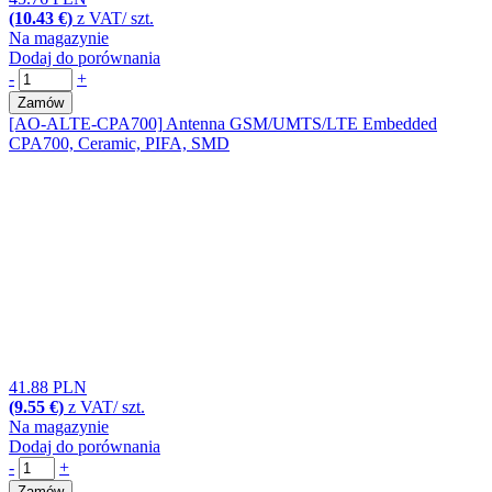
(10.43 €)
z VAT/ szt.
Na magazynie
Dodaj do porównania
-
+
Zamów
[AO-ALTE-CPA700]
Antenna GSM/UMTS/LTE Embedded
CPA700, Ceramic, PIFA, SMD
41.88 PLN
(9.55 €)
z VAT/ szt.
Na magazynie
Dodaj do porównania
-
+
Zamów