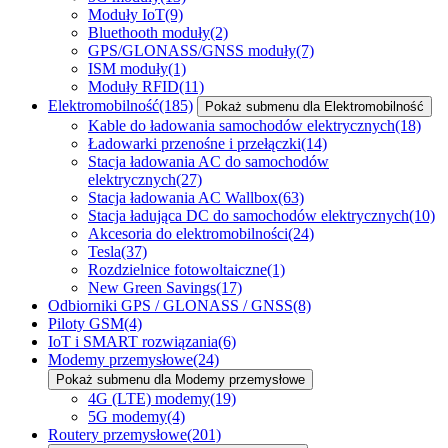
Moduły IoT
(9)
Bluethooth moduły
(2)
GPS/GLONASS/GNSS moduły
(7)
ISM moduły
(1)
Moduły RFID
(11)
Elektromobilność
(185)
Pokaż submenu dla Elektromobilność
Kable do ładowania samochodów elektrycznych
(18)
Ładowarki przenośne i przełączki
(14)
Stacja ładowania AC do samochodów
elektrycznych
(27)
Stacja ładowania AC Wallbox
(63)
Stacja ładująca DC do samochodów elektrycznych
(10)
Akcesoria do elektromobilności
(24)
Tesla
(37)
Rozdzielnice fotowoltaiczne
(1)
New Green Savings
(17)
Odbiorniki GPS / GLONASS / GNSS
(8)
Piloty GSM
(4)
IoT i SMART rozwiązania
(6)
Modemy przemysłowe
(24)
Pokaż submenu dla Modemy przemysłowe
4G (LTE) modemy
(19)
5G modemy
(4)
Routery przemysłowe
(201)