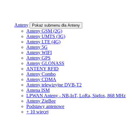
Anteny
Pokaż submenu dla Anteny
Anteny GSM (2G)
Anteny UMTS (3G)
Anteny LTE (4G)
Anteny 5G
Anteny WIFI
Anteny GPS
Anteny GLONASS
ANTENY RFID
Anteny Combo
Anteny CDMA
Anteny telewizyjne DVB-T2
Antena ISM
LPWAN Anteny - NB-IoT, LoRa, Sigfox, 868 MHz
Anteny ZigBee
Podstawy antenowe
+ 10 więcej