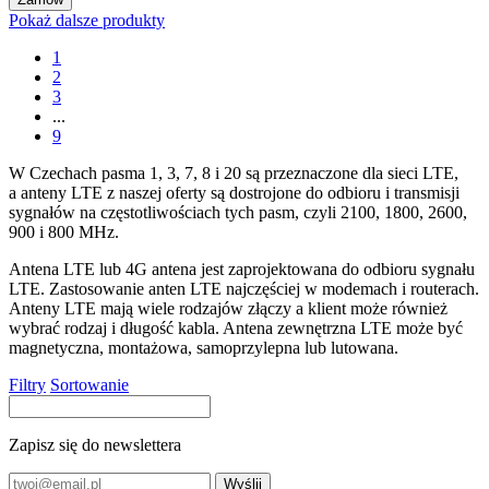
Pokaż dalsze produkty
1
2
3
...
9
W Czechach pasma 1, 3, 7, 8 i 20 są przeznaczone dla sieci LTE,
a anteny LTE z naszej oferty są dostrojone do odbioru i transmisji
sygnałów na częstotliwościach tych pasm, czyli 2100, 1800, 2600,
900 i 800 MHz.
Antena
LTE lub 4G antena jest zaprojektowana do odbioru sygnału
LTE. Zastosowanie anten LTE najczęściej w modemach i routerach.
Anteny LTE mają wiele rodzajów złączy a klient może również
wybrać rodzaj i długość kabla.
Antena
zewnętrzna LTE może być
magnetyczna, montażowa, samoprzylepna lub lutowana.
Filtry
Sortowanie
Zapisz się do newslettera
Wyślij