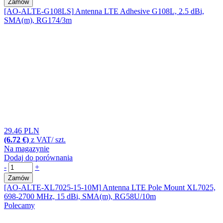
Zamów
[AO-ALTE-G108LS]
Antenna LTE Adhesive G108L, 2.5 dBi,
SMA(m), RG174/3m
29.46 PLN
(6.72 €)
z VAT/ szt.
Na magazynie
Dodaj do porównania
-
+
Zamów
[AO-ALTE-XL7025-15-10M]
Antenna LTE Pole Mount XL7025,
698-2700 MHz, 15 dBi, SMA(m), RG58U/10m
Polecamy