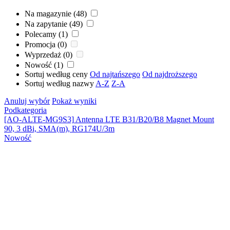
Na magazynie (48)
Na zapytanie (49)
Polecamy (1)
Promocja (0)
Wyprzedaż (0)
Nowość (1)
Sortuj według ceny
Od najtańszego
Od najdroższego
Sortuj według nazwy
A-Z
Z-A
Anuluj wybór
Pokaż wyniki
Podkategoria
[AO-ALTE-MG9S3]
Antenna LTE B31/B20/B8 Magnet Mount
90, 3 dBi, SMA(m), RG174U/3m
Nowość