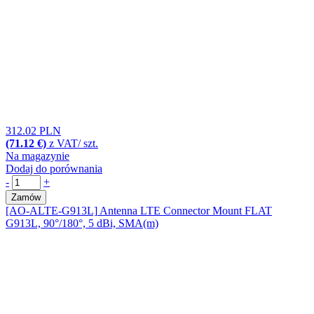
312.02 PLN
(71.12 €)
z VAT/ szt.
Na magazynie
Dodaj do porównania
-
+
Zamów
[AO-ALTE-G913L]
Antenna LTE Connector Mount FLAT
G913L, 90°/180°, 5 dBi, SMA(m)