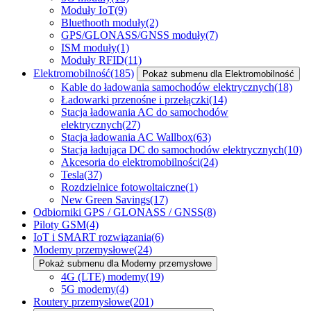
Moduły IoT
(9)
Bluethooth moduły
(2)
GPS/GLONASS/GNSS moduły
(7)
ISM moduły
(1)
Moduły RFID
(11)
Elektromobilność
(185)
Pokaż submenu dla Elektromobilność
Kable do ładowania samochodów elektrycznych
(18)
Ładowarki przenośne i przełączki
(14)
Stacja ładowania AC do samochodów
elektrycznych
(27)
Stacja ładowania AC Wallbox
(63)
Stacja ładująca DC do samochodów elektrycznych
(10)
Akcesoria do elektromobilności
(24)
Tesla
(37)
Rozdzielnice fotowoltaiczne
(1)
New Green Savings
(17)
Odbiorniki GPS / GLONASS / GNSS
(8)
Piloty GSM
(4)
IoT i SMART rozwiązania
(6)
Modemy przemysłowe
(24)
Pokaż submenu dla Modemy przemysłowe
4G (LTE) modemy
(19)
5G modemy
(4)
Routery przemysłowe
(201)