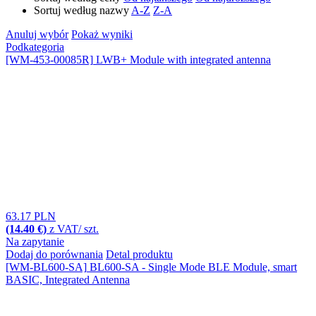
Sortuj według nazwy
A-Z
Z-A
Anuluj wybór
Pokaż wyniki
Podkategoria
[WM-453-00085R]
LWB+ Module with integrated antenna
63.17 PLN
(14.40 €)
z VAT/ szt.
Na zapytanie
Dodaj do porównania
Detal produktu
[WM-BL600-SA]
BL600-SA - Single Mode BLE Module, smart
BASIC, Integrated Antenna