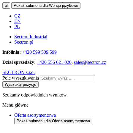
pl
Pokaż submenu dla Wersje językowe
CZ
EN
PL
Sectron Industrial
Sectron.pl
Infolinia:
+420 599 509 599
Dział sprzedaży:
+420 556 621 020
,
sales@sectron.cz
SECTRON s.r.o.
Pole wyszukiwania
Wyszukaj pozycje
Szukamy odpowiednich wyników.
Menu główne
Oferta asortymentowa
Pokaż submenu dla Oferta asortymentowa