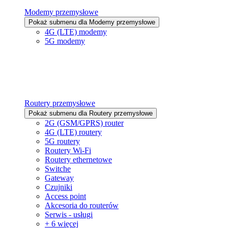
Modemy przemysłowe
Pokaż submenu dla Modemy przemysłowe
4G (LTE) modemy
5G modemy
Routery przemysłowe
Pokaż submenu dla Routery przemysłowe
2G (GSM/GPRS) router
4G (LTE) routery
5G routery
Routery Wi-Fi
Routery ethernetowe
Switche
Gateway
Czujniki
Access point
Akcesoria do routerów
Serwis - usługi
+ 6 więcej