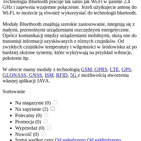
Technologia
Bluetooth
pracuje tak samo jak
Wi-Fi
w paśmie 2.4
GHz i zapewnia wzajemne połączenie. Jeżeli użytkujecie antenę do
Wi-Fi
, to możecie ją również wykorzystać do technologii
bluetooth
.
Moduły
Bluethooth znajdują szerokie zastosowanie, integrują się z
małymi, przenośnymi urządzeniami oszczędnymi energetycznie.
Oprócz komunikacji między urządzeniami mobilnymi, służą one do
transmisji informacji uzyskiwanych z różnych czujników. Od
zwykłych czujników temperatury i wilgotności w środowisku aż po
bardziej złożone systemy, które wykrywają na przykład wibracje,
położenie itp.
W ofercie mamy moduły z technologią
GSM
, GPRS
,
LTE
,
GPS
,
GLONASS
, GNSS
,
ISM
,
RFID
,
5G
z możliwością stworzenia
własnej aplikacji JAVA.
Sortowanie
Na magazynie (0)
Na zapytanie (2)
Polecamy (0)
Promocja (0)
Wyprzedaż (0)
Nowość (0)
Sortuj według ceny
Od najtańszego
Od najdroższego