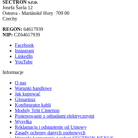
SECTRON s.r.o.
Josefa Šavla 12
Ostrava - Mariánské Hory 709 00
Czechy
REGON:
64617939
NIP:
CZ64617939
Facebook
Instagram
LinkedIn
YouTube
Informacje
O nas
Warunki handlowe
Jak kupować
Glosariusz
Konfigurator kabli
Moduly Telit Cinterion
Postępowanie z odpadami elektrycznymi
Wysyłka
Reklamacja i odstąpienie od Umowy
Zasady ochrony danych osobowych