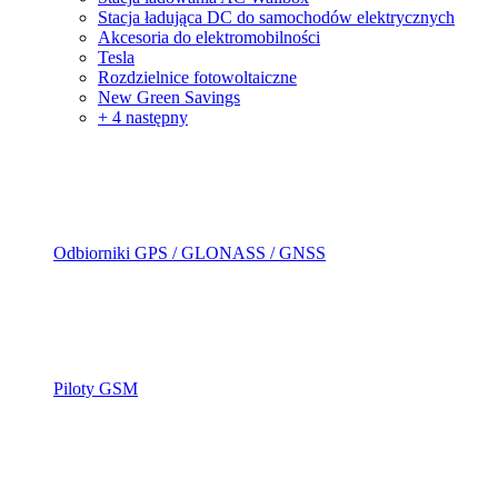
Stacja ładująca DC do samochodów elektrycznych
Akcesoria do elektromobilności
Tesla
Rozdzielnice fotowoltaiczne
New Green Savings
+ 4 następny
Odbiorniki GPS / GLONASS / GNSS
Piloty GSM