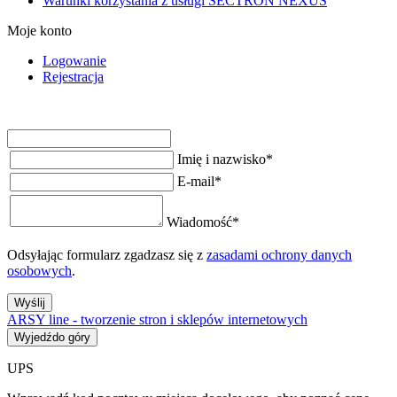
Warunki korzystania z usługi SECTRON NEXUS
Moje konto
Logowanie
Rejestracja
Imię i nazwisko
*
E-mail
*
Wiadomość
*
Odsyłając formularz zgadzasz się z
zasadami ochrony danych
osobowych
.
Wyślij
ARSY line - tworzenie stron i sklepów internetowych
Wyjedźdo góry
UPS