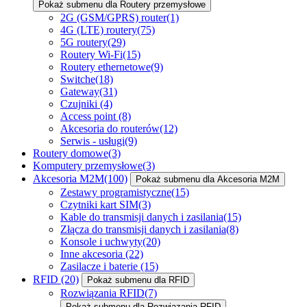
Pokaż submenu dla Routery przemysłowe
2G (GSM/GPRS) router
(1)
4G (LTE) routery
(75)
5G routery
(29)
Routery Wi-Fi
(15)
Routery ethernetowe
(9)
Switche
(18)
Gateway
(31)
Czujniki
(4)
Access point
(8)
Akcesoria do routerów
(12)
Serwis - usługi
(9)
Routery domowe
(3)
Komputery przemysłowe
(3)
Akcesoria M2M
(100)
Pokaż submenu dla Akcesoria M2M
Zestawy programistyczne
(15)
Czytniki kart SIM
(3)
Kable do transmisji danych i zasilania
(15)
Złącza do transmisji danych i zasilania
(8)
Konsole i uchwyty
(20)
Inne akcesoria
(22)
Zasilacze i baterie
(15)
RFID
(20)
Pokaż submenu dla RFID
Rozwiązania RFID
(7)
Pokaż submenu dla Rozwiązania RFID