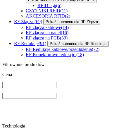
RFID tagi
(6)
CZYTNIKI RFID
(11)
AKCESORIA RFID
(2)
RF Złącza
(69)
Pokaż submenu dla RF Złącza
RF złącza kablowe
(14)
RF złącza na panel
(16)
RF złącza na PCB
(39)
RF Redukcje
(91)
Pokaż submenu dla RF Redukcje
RF Redukcje kablowe/przedłużenia
(72)
RF Konektorowe redukcje
(18)
Filtrowanie produktów
Cena
Technologia