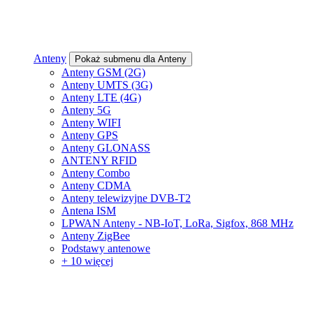
Anteny
Pokaż submenu dla Anteny
Anteny GSM (2G)
Anteny UMTS (3G)
Anteny LTE (4G)
Anteny 5G
Anteny WIFI
Anteny GPS
Anteny GLONASS
ANTENY RFID
Anteny Combo
Anteny CDMA
Anteny telewizyjne DVB-T2
Antena ISM
LPWAN Anteny - NB-IoT, LoRa, Sigfox, 868 MHz
Anteny ZigBee
Podstawy antenowe
+ 10 więcej