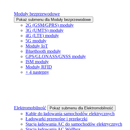
Moduły bezprzewodowe
Pokaż submenu dla Moduły bezprzewodowe
2G (GSM/GPRS) moduły
3G (UMTS) moduły
4G (LTE) moduły
5G moduły
Moduły IoT
Bluethooth moduły
GPS/GLONASS/GNSS moduły
ISM moduły
Moduły RFID
+ 4 następny
Elektromobilność
Pokaż submenu dla Elektromobilność
Kable do ładowania samochodów elektrycznych
Ładowarki przenośne i przełączki
Stacja ładowania AC do samochodów elektrycznych
Stacja ładowania AC Wallbox