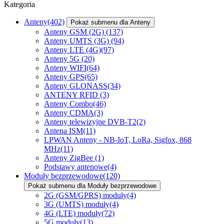
Kategoria
Anteny
(402)
Pokaż submenu dla Anteny
Anteny GSM (2G)
(137)
Anteny UMTS (3G)
(94)
Anteny LTE (4G)
(97)
Anteny 5G
(20)
Anteny WIFI
(64)
Anteny GPS
(65)
Anteny GLONASS
(34)
ANTENY RFID
(3)
Anteny Combo
(46)
Anteny CDMA
(3)
Anteny telewizyjne DVB-T2
(2)
Antena ISM
(11)
LPWAN Anteny - NB-IoT, LoRa, Sigfox, 868
MHz
(11)
Anteny ZigBee
(1)
Podstawy antenowe
(4)
Moduły bezprzewodowe
(120)
Pokaż submenu dla Moduły bezprzewodowe
2G (GSM/GPRS) moduły
(4)
3G (UMTS) moduły
(4)
4G (LTE) moduły
(72)
5G moduły
(13)