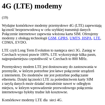
4G (LTE) modemy
(19)
Wydajne komórkowe
modemy
przemysłowe 4G (LTE) zapewniają
łączność bezprzewodową w celu szybkiej transmisji danych
Połączenie internetowe zapewnia włożona karta SIM.
Oferujemy
modemy
z obsługą technologii
GSM
, GPRS
,
UMTS, HSPA
,
LTE
,
CDMA, EVDO.
LTE czyli Long Term Evolution to następca sieci
3G
. Zasięg w
Czechach wynosi prawie 100%. LTE wykorzystuje kilka pasm,
najpopularniejsza częstotliwość w Czechach to 800 MHz.
Przemysłowy
modem
LTE jest dostosowany do zastosowania w
przemyśle, w którym potrzebne jest łatwe połączenie urządzeń
z internetem. Do modemów nie jest potrzebne podłączanie
ethernetu. Dzięki łączności LTE za pośrednictwem karty SIM
z taryfą danych może działać niezależnie nawet w odległym
miejscu, w którym wprowadzenie przewodowego połączenia
internetowego byłoby trudne lub kosztowne.
Komórkowe
modemy
LTE dla sieci 4G.