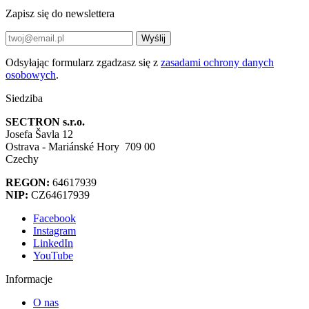
Zapisz się do newslettera
Wyślij
Odsyłając formularz zgadzasz się z
zasadami ochrony danych
osobowych
.
Siedziba
SECTRON s.r.o.
Josefa Šavla 12
Ostrava - Mariánské Hory 709 00
Czechy
REGON:
64617939
NIP:
CZ64617939
Facebook
Instagram
LinkedIn
YouTube
Informacje
O nas