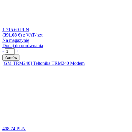
1 715.69 PLN
(391.08 €)
z VAT/ szt.
Na magazynie
Dodaj do porównania
-
+
Zamów
[GM-TRM240]
Teltonika TRM240 Modem
408.74 PLN