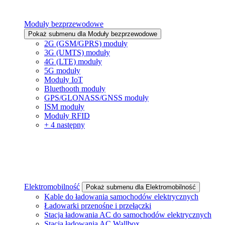
Moduły bezprzewodowe
Pokaż submenu dla Moduły bezprzewodowe
2G (GSM/GPRS) moduły
3G (UMTS) moduły
4G (LTE) moduły
5G moduły
Moduły IoT
Bluethooth moduły
GPS/GLONASS/GNSS moduły
ISM moduły
Moduły RFID
+ 4 następny
Elektromobilność
Pokaż submenu dla Elektromobilność
Kable do ładowania samochodów elektrycznych
Ładowarki przenośne i przełączki
Stacja ładowania AC do samochodów elektrycznych
Stacja ładowania AC Wallbox