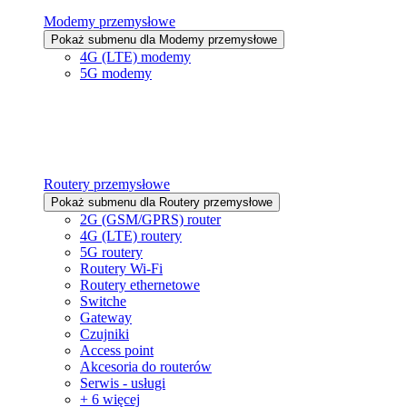
Modemy przemysłowe
Pokaż submenu dla Modemy przemysłowe
4G (LTE) modemy
5G modemy
Routery przemysłowe
Pokaż submenu dla Routery przemysłowe
2G (GSM/GPRS) router
4G (LTE) routery
5G routery
Routery Wi-Fi
Routery ethernetowe
Switche
Gateway
Czujniki
Access point
Akcesoria do routerów
Serwis - usługi
+ 6 więcej