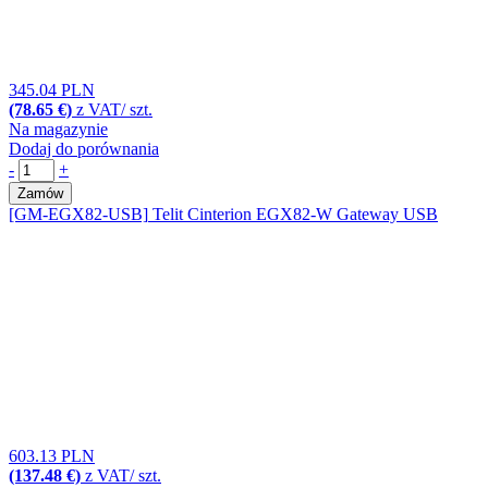
345.04 PLN
(78.65 €)
z VAT/ szt.
Na magazynie
Dodaj do porównania
-
+
Zamów
[GM-EGX82-USB]
Telit Cinterion EGX82-W Gateway USB
603.13 PLN
(137.48 €)
z VAT/ szt.