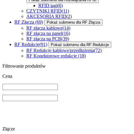
RFID tagi
(6)
CZYTNIKI RFID
(11)
AKCESORIA RFID
(2)
RF Złącza
(69)
Pokaż submenu dla RF Złącza
RF złącza kablowe
(14)
RF złącza na panel
(16)
RF złącza na PCB
(39)
RF Redukcje
(91)
Pokaż submenu dla RF Redukcje
RF Redukcje kablowe/przedłużenia
(72)
RF Konektorowe redukcje
(18)
Filtrowanie produktów
Cena
Złącze