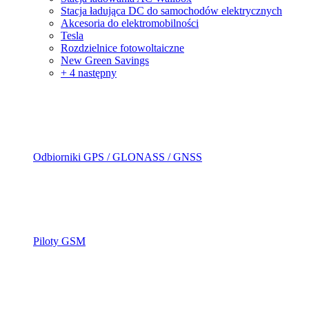
Stacja ładująca DC do samochodów elektrycznych
Akcesoria do elektromobilności
Tesla
Rozdzielnice fotowoltaiczne
New Green Savings
+ 4 następny
Odbiorniki GPS / GLONASS / GNSS
Piloty GSM