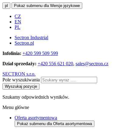
pl
Pokaż submenu dla Wersje językowe
CZ
EN
PL
Sectron Industrial
Sectron.pl
Infolinia:
+420 599 509 599
Dział sprzedaży:
+420 556 621 020
,
sales@sectron.cz
SECTRON s.r.o.
Pole wyszukiwania
Wyszukaj pozycje
Szukamy odpowiednich wyników.
Menu główne
Oferta asortymentowa
Pokaż submenu dla Oferta asortymentowa