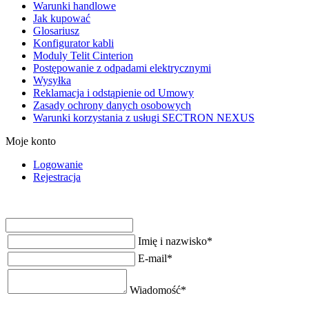
Warunki handlowe
Jak kupować
Glosariusz
Konfigurator kabli
Moduly Telit Cinterion
Postępowanie z odpadami elektrycznymi
Wysyłka
Reklamacja i odstąpienie od Umowy
Zasady ochrony danych osobowych
Warunki korzystania z usługi SECTRON NEXUS
Moje konto
Logowanie
Rejestracja
Imię i nazwisko
*
E-mail
*
Wiadomość
*