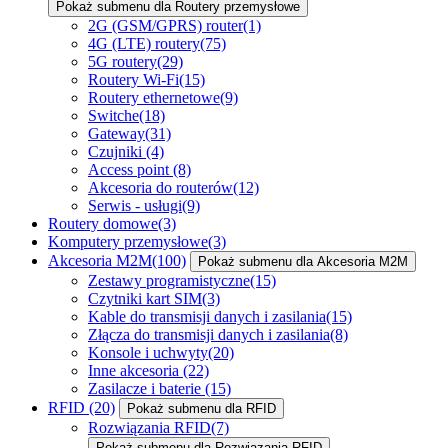
Pokaż submenu dla Routery przemysłowe
2G (GSM/GPRS) router
(1)
4G (LTE) routery
(75)
5G routery
(29)
Routery Wi-Fi
(15)
Routery ethernetowe
(9)
Switche
(18)
Gateway
(31)
Czujniki
(4)
Access point
(8)
Akcesoria do routerów
(12)
Serwis - usługi
(9)
Routery domowe
(3)
Komputery przemysłowe
(3)
Akcesoria M2M
(100)
Pokaż submenu dla Akcesoria M2M
Zestawy programistyczne
(15)
Czytniki kart SIM
(3)
Kable do transmisji danych i zasilania
(15)
Złącza do transmisji danych i zasilania
(8)
Konsole i uchwyty
(20)
Inne akcesoria
(22)
Zasilacze i baterie
(15)
RFID
(20)
Pokaż submenu dla RFID
Rozwiązania RFID
(7)
Pokaż submenu dla Rozwiązania RFID