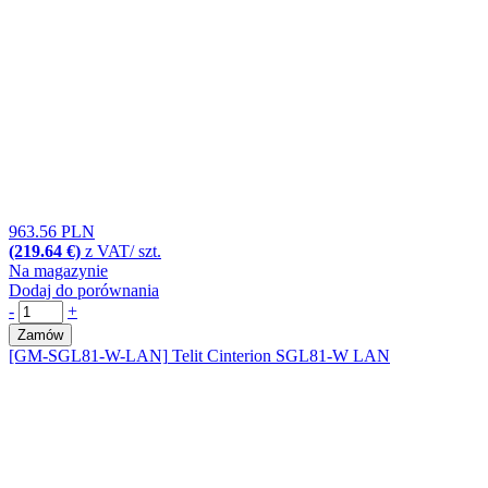
963.56 PLN
(219.64 €)
z VAT/ szt.
Na magazynie
Dodaj do porównania
-
+
Zamów
[GM-SGL81-W-LAN]
Telit Cinterion SGL81-W LAN