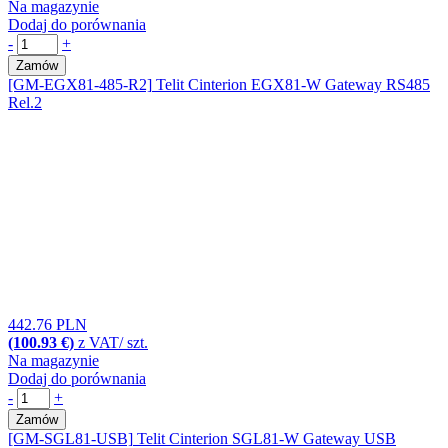
Na magazynie
Dodaj do porównania
-
+
Zamów
[GM-EGX81-485-R2]
Telit Cinterion EGX81-W Gateway RS485
Rel.2
442.76 PLN
(100.93 €)
z VAT/ szt.
Na magazynie
Dodaj do porównania
-
+
Zamów
[GM-SGL81-USB]
Telit Cinterion SGL81-W Gateway USB