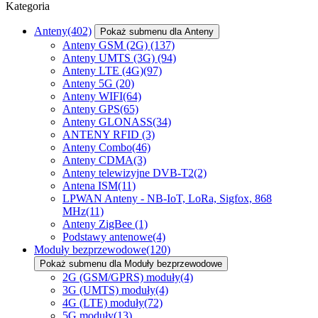
Kategoria
Anteny
(402)
Pokaż submenu dla Anteny
Anteny GSM (2G)
(137)
Anteny UMTS (3G)
(94)
Anteny LTE (4G)
(97)
Anteny 5G
(20)
Anteny WIFI
(64)
Anteny GPS
(65)
Anteny GLONASS
(34)
ANTENY RFID
(3)
Anteny Combo
(46)
Anteny CDMA
(3)
Anteny telewizyjne DVB-T2
(2)
Antena ISM
(11)
LPWAN Anteny - NB-IoT, LoRa, Sigfox, 868
MHz
(11)
Anteny ZigBee
(1)
Podstawy antenowe
(4)
Moduły bezprzewodowe
(120)
Pokaż submenu dla Moduły bezprzewodowe
2G (GSM/GPRS) moduły
(4)
3G (UMTS) moduły
(4)
4G (LTE) moduły
(72)
5G moduły
(13)