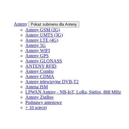
Anteny
Pokaż submenu dla Anteny
Anteny GSM (2G)
Anteny UMTS (3G)
Anteny LTE (4G)
Anteny 5G
Anteny WIFI
Anteny GPS
Anteny GLONASS
ANTENY RFID
Anteny Combo
Anteny CDMA
Anteny telewizyjne DVB-T2
Antena ISM
LPWAN Anteny - NB-IoT, LoRa, Sigfox, 868 MHz
Anteny ZigBee
Podstawy antenowe
+ 10 więcej