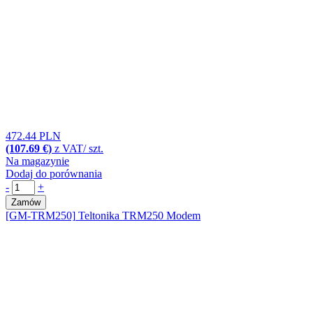
472.44 PLN
(107.69 €)
z VAT/ szt.
Na magazynie
Dodaj do porównania
-
+
Zamów
[GM-TRM250]
Teltonika TRM250 Modem