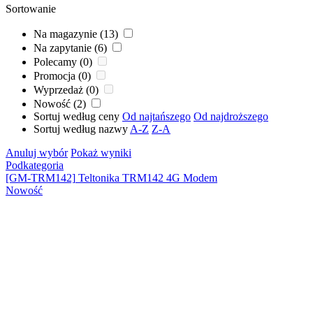
Sortowanie
Na magazynie (13)
Na zapytanie (6)
Polecamy (0)
Promocja (0)
Wyprzedaż (0)
Nowość (2)
Sortuj według ceny
Od najtańszego
Od najdroższego
Sortuj według nazwy
A-Z
Z-A
Anuluj wybór
Pokaż wyniki
Podkategoria
[GM-TRM142]
Teltonika TRM142 4G Modem
Nowość