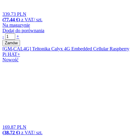
339.73 PLN
(77.44 €)
z VAT/ szt.
Na magazynie
Dodaj do porównania
-
+
Zamów
[GM-CAL4G]
Teltonika Calyx 4G Embedded Cellular Raspberry
Pi HAT+
Nowość
169.87 PLN
(38.72 €)
z VAT/ szt.