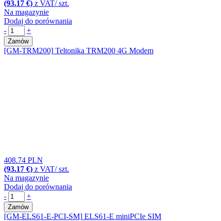
(93.17 €)
z VAT/ szt.
Na magazynie
Dodaj do porównania
-
+
Zamów
[GM-TRM200]
Teltonika TRM200 4G Modem
408.74 PLN
(93.17 €)
z VAT/ szt.
Na magazynie
Dodaj do porównania
-
+
Zamów
[GM-ELS61-E-PCI-SM]
ELS61-E miniPCIe SIM