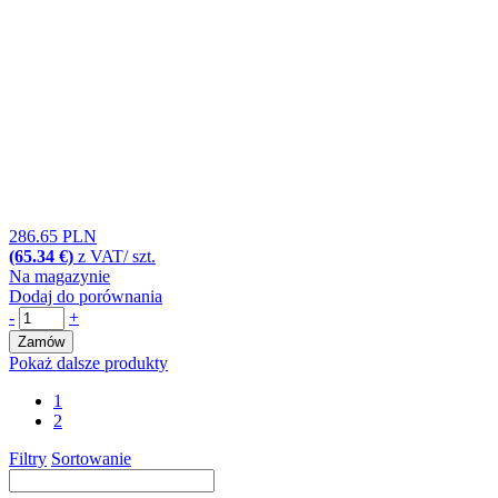
286.65 PLN
(65.34 €)
z VAT/ szt.
Na magazynie
Dodaj do porównania
-
+
Zamów
Pokaż dalsze produkty
1
2
Filtry
Sortowanie