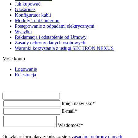
Jak kupować
Glosariusz
Konfigurator kabli
Moduly Telit Cinterion
Postępowanie z odpadami elektrycznymi
Wysyłka
Reklamacja i odstąpienie od Umowy
Zasady ochrony danych osobowych
Warunki korzystania z usługi SECTRON NEXUS
Moje konto
Logowanie
Rejestracja
Imię i nazwisko
*
E-mail
*
Wiadomość
*
Odsyłając formularz zgadzasz się z
zasadami ochrony danych