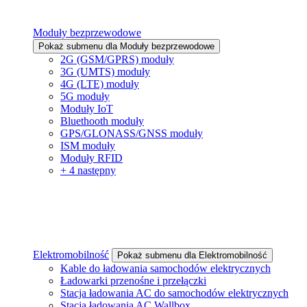
Moduły bezprzewodowe
Pokaż submenu dla Moduły bezprzewodowe
2G (GSM/GPRS) moduły
3G (UMTS) moduły
4G (LTE) moduły
5G moduły
Moduły IoT
Bluethooth moduły
GPS/GLONASS/GNSS moduły
ISM moduły
Moduły RFID
+ 4 następny
Elektromobilność
Pokaż submenu dla Elektromobilność
Kable do ładowania samochodów elektrycznych
Ładowarki przenośne i przełączki
Stacja ładowania AC do samochodów elektrycznych
Stacja ładowania AC Wallbox