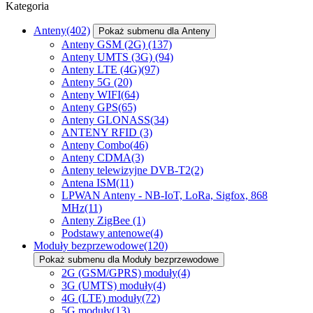
Kategoria
Anteny
(402)
Pokaż submenu dla Anteny
Anteny GSM (2G)
(137)
Anteny UMTS (3G)
(94)
Anteny LTE (4G)
(97)
Anteny 5G
(20)
Anteny WIFI
(64)
Anteny GPS
(65)
Anteny GLONASS
(34)
ANTENY RFID
(3)
Anteny Combo
(46)
Anteny CDMA
(3)
Anteny telewizyjne DVB-T2
(2)
Antena ISM
(11)
LPWAN Anteny - NB-IoT, LoRa, Sigfox, 868
MHz
(11)
Anteny ZigBee
(1)
Podstawy antenowe
(4)
Moduły bezprzewodowe
(120)
Pokaż submenu dla Moduły bezprzewodowe
2G (GSM/GPRS) moduły
(4)
3G (UMTS) moduły
(4)
4G (LTE) moduły
(72)
5G moduły
(13)