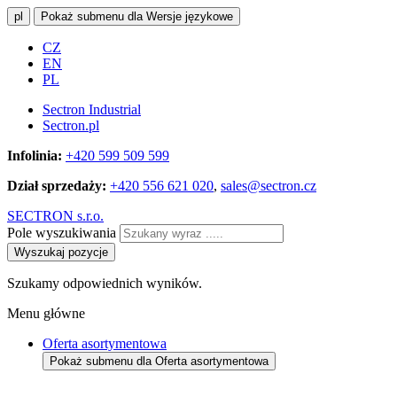
pl
Pokaż submenu dla Wersje językowe
CZ
EN
PL
Sectron Industrial
Sectron.pl
Infolinia:
+420 599 509 599
Dział sprzedaży:
+420 556 621 020
,
sales@sectron.cz
SECTRON s.r.o.
Pole wyszukiwania
Wyszukaj pozycje
Szukamy odpowiednich wyników.
Menu główne
Oferta asortymentowa
Pokaż submenu dla Oferta asortymentowa