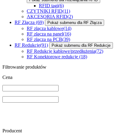
RFID tagi
(6)
CZYTNIKI RFID
(11)
AKCESORIA RFID
(2)
RF Złącza
(69)
Pokaż submenu dla RF Złącza
RF złącza kablowe
(14)
RF złącza na panel
(16)
RF złącza na PCB
(39)
RF Redukcje
(91)
Pokaż submenu dla RF Redukcje
RF Redukcje kablowe/przedłużenia
(72)
RF Konektorowe redukcje
(18)
Filtrowanie produktów
Cena
Producent