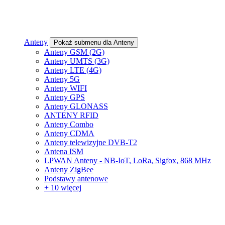
Anteny
Pokaż submenu dla Anteny
Anteny GSM (2G)
Anteny UMTS (3G)
Anteny LTE (4G)
Anteny 5G
Anteny WIFI
Anteny GPS
Anteny GLONASS
ANTENY RFID
Anteny Combo
Anteny CDMA
Anteny telewizyjne DVB-T2
Antena ISM
LPWAN Anteny - NB-IoT, LoRa, Sigfox, 868 MHz
Anteny ZigBee
Podstawy antenowe
+ 10 więcej