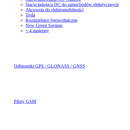
Stacja ładująca DC do samochodów elektrycznych
Akcesoria do elektromobilności
Tesla
Rozdzielnice fotowoltaiczne
New Green Savings
+ 4 następny
Odbiorniki GPS / GLONASS / GNSS
Piloty GSM