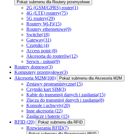
Pokaż submenu dla Routery przemysłowe
2G (GSM/GPRS) router
(1)
4G (LTE) routery
(75)
5G routery
(29)
Routery Wi-Fi
(15)
Routery ethernetowe
(9)
Switche
(18)
Gateway
(31)
Czujniki
(4)
Access point
(8)
Akcesoria do routerów
(12)
Serwis - usługi
(9)
Routery domowe
(3)
Komputery przemysłowe
(3)
Akcesoria M2M
(100)
Pokaż submenu dla Akcesoria M2M
Zestawy programistyczne
(15)
Czytniki kart SIM
(3)
Kable do transmisji danych i zasilania
(15)
Złącza do transmisji danych i zasilania
(8)
Konsole i uchwyty
(20)
Inne akcesoria
(22)
Zasilacze i baterie
(15)
RFID
(20)
Pokaż submenu dla RFID
Rozwiązania RFID
(7)
Pokaż submenu dla Rozwiązania RFID