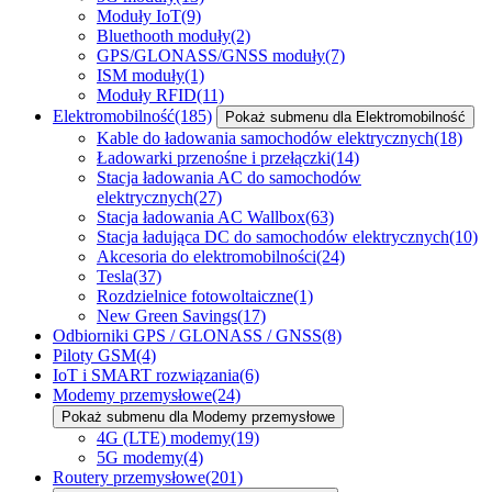
Moduły IoT
(9)
Bluethooth moduły
(2)
GPS/GLONASS/GNSS moduły
(7)
ISM moduły
(1)
Moduły RFID
(11)
Elektromobilność
(185)
Pokaż submenu dla Elektromobilność
Kable do ładowania samochodów elektrycznych
(18)
Ładowarki przenośne i przełączki
(14)
Stacja ładowania AC do samochodów
elektrycznych
(27)
Stacja ładowania AC Wallbox
(63)
Stacja ładująca DC do samochodów elektrycznych
(10)
Akcesoria do elektromobilności
(24)
Tesla
(37)
Rozdzielnice fotowoltaiczne
(1)
New Green Savings
(17)
Odbiorniki GPS / GLONASS / GNSS
(8)
Piloty GSM
(4)
IoT i SMART rozwiązania
(6)
Modemy przemysłowe
(24)
Pokaż submenu dla Modemy przemysłowe
4G (LTE) modemy
(19)
5G modemy
(4)
Routery przemysłowe
(201)