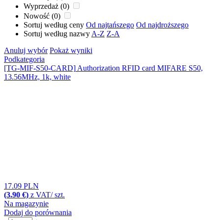
Wyprzedaż (0)
Nowość (0)
Sortuj według ceny
Od najtańszego
Od najdroższego
Sortuj według nazwy
A-Z
Z-A
Anuluj wybór
Pokaż wyniki
Podkategoria
[TG-MIF-S50-CARD]
Authorization RFID card MIFARE S50,
13.56MHz, 1k, white
17.09 PLN
(3.90 €)
z VAT/ szt.
Na magazynie
Dodaj do porównania