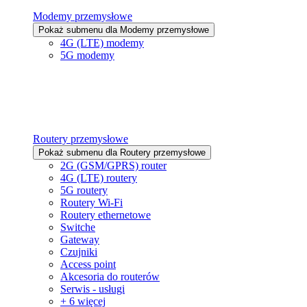
Modemy przemysłowe
Pokaż submenu dla Modemy przemysłowe
4G (LTE) modemy
5G modemy
Routery przemysłowe
Pokaż submenu dla Routery przemysłowe
2G (GSM/GPRS) router
4G (LTE) routery
5G routery
Routery Wi-Fi
Routery ethernetowe
Switche
Gateway
Czujniki
Access point
Akcesoria do routerów
Serwis - usługi
+ 6 więcej