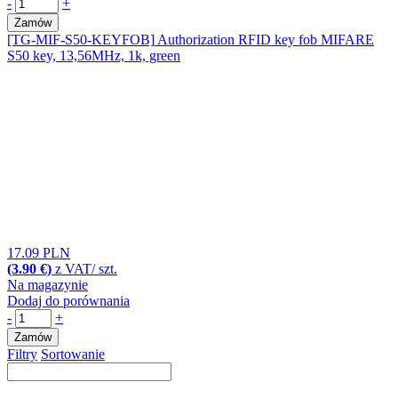
-
+
Zamów
[TG-MIF-S50-KEYFOB]
Authorization RFID key fob MIFARE
S50 key, 13,56MHz, 1k, green
17.09 PLN
(3.90 €)
z VAT/ szt.
Na magazynie
Dodaj do porównania
-
+
Zamów
Filtry
Sortowanie