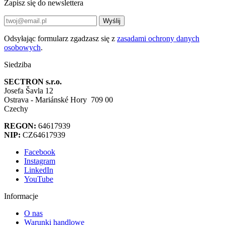
Zapisz się do newslettera
Wyślij
Odsyłając formularz zgadzasz się z
zasadami ochrony danych
osobowych
.
Siedziba
SECTRON s.r.o.
Josefa Šavla 12
Ostrava - Mariánské Hory 709 00
Czechy
REGON:
64617939
NIP:
CZ64617939
Facebook
Instagram
LinkedIn
YouTube
Informacje
O nas
Warunki handlowe