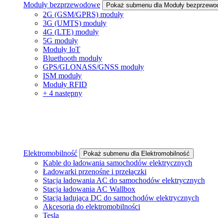
Moduły bezprzewodowe
Pokaż submenu dla Moduły bezprzewo
2G (GSM/GPRS) moduły
3G (UMTS) moduły
4G (LTE) moduły
5G moduły
Moduły IoT
Bluethooth moduły
GPS/GLONASS/GNSS moduły
ISM moduły
Moduły RFID
+ 4 następny
Elektromobilność
Pokaż submenu dla Elektromobilność
Kable do ładowania samochodów elektrycznych
Ładowarki przenośne i przełączki
Stacja ładowania AC do samochodów elektrycznych
Stacja ładowania AC Wallbox
Stacja ładująca DC do samochodów elektrycznych
Akcesoria do elektromobilności
Tesla