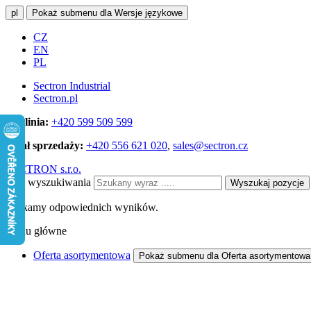
pl
Pokaż submenu dla Wersje językowe
CZ
EN
PL
Sectron Industrial
Sectron.pl
Infolinia:
+420 599 509 599
Dział sprzedaży:
+420 556 621 020
,
sales@sectron.cz
SECTRON s.r.o.
Pole wyszukiwania
Wyszukaj pozycje
Szukamy odpowiednich wyników.
Menu główne
Oferta asortymentowa
Pokaż submenu dla Oferta asortymentowa