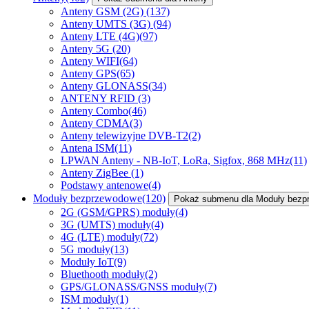
Anteny GSM (2G)
(137)
Anteny UMTS (3G)
(94)
Anteny LTE (4G)
(97)
Anteny 5G
(20)
Anteny WIFI
(64)
Anteny GPS
(65)
Anteny GLONASS
(34)
ANTENY RFID
(3)
Anteny Combo
(46)
Anteny CDMA
(3)
Anteny telewizyjne DVB-T2
(2)
Antena ISM
(11)
LPWAN Anteny - NB-IoT, LoRa, Sigfox, 868 MHz
(11)
Anteny ZigBee
(1)
Podstawy antenowe
(4)
Moduły bezprzewodowe
(120)
Pokaż submenu dla Moduły bez
2G (GSM/GPRS) moduły
(4)
3G (UMTS) moduły
(4)
4G (LTE) moduły
(72)
5G moduły
(13)
Moduły IoT
(9)
Bluethooth moduły
(2)
GPS/GLONASS/GNSS moduły
(7)
ISM moduły
(1)