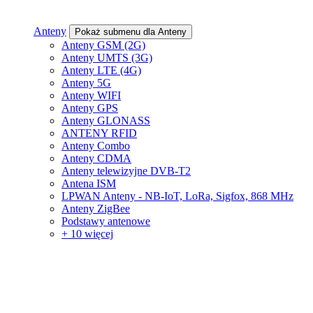
Anteny
Pokaż submenu dla Anteny
Anteny GSM (2G)
Anteny UMTS (3G)
Anteny LTE (4G)
Anteny 5G
Anteny WIFI
Anteny GPS
Anteny GLONASS
ANTENY RFID
Anteny Combo
Anteny CDMA
Anteny telewizyjne DVB-T2
Antena ISM
LPWAN Anteny - NB-IoT, LoRa, Sigfox, 868 MHz
Anteny ZigBee
Podstawy antenowe
+ 10 więcej