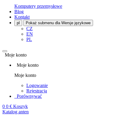
Komputery przemysłowe
Blog
Kontakt
pl
Pokaż submenu dla Wersje językowe
CZ
EN
PL
Moje konto
Moje konto
Moje konto
Logowanie
Rejestracja
Porównywać
0
0 €
Koszyk
Katalog anten