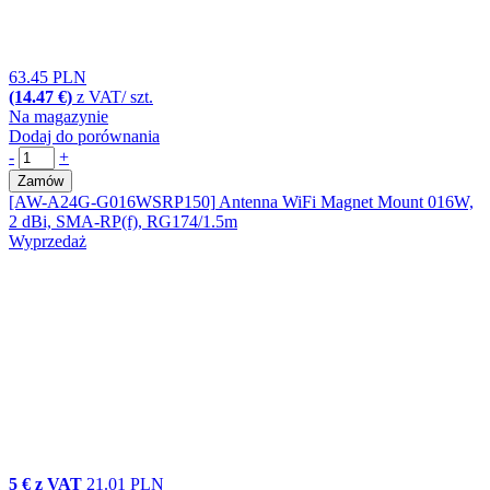
63.45 PLN
(14.47 €)
z VAT/ szt.
Na magazynie
Dodaj do porównania
-
+
Zamów
[AW-A24G-G016WSRP150]
Antenna WiFi Magnet Mount 016W,
2 dBi, SMA-RP(f), RG174/1.5m
Wyprzedaż
5 € z VAT
21.01 PLN