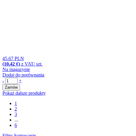
45.67 PLN
(10.42 €)
z VAT/ szt.
Na magazynie
Dodaj do porównania
-
+
Zamów
Pokaż dalsze produkty
1
2
3
...
6
Filtry
Sortowanie