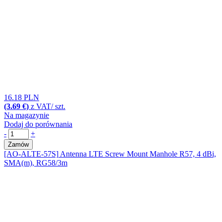
16.18 PLN
(3.69 €)
z VAT/ szt.
Na magazynie
Dodaj do porównania
-
+
Zamów
[AO-ALTE-57S]
Antenna LTE Screw Mount Manhole R57, 4 dBi,
SMA(m), RG58/3m