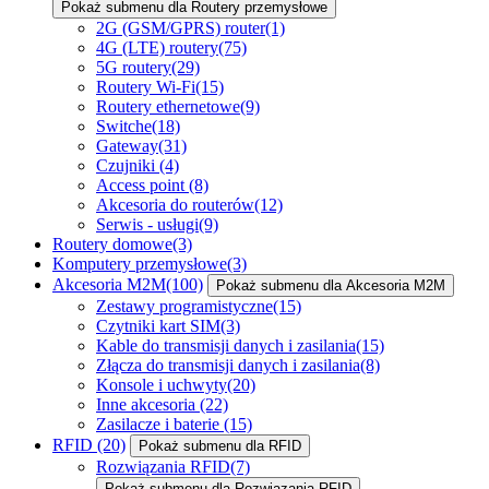
Pokaż submenu dla Routery przemysłowe
2G (GSM/GPRS) router
(1)
4G (LTE) routery
(75)
5G routery
(29)
Routery Wi-Fi
(15)
Routery ethernetowe
(9)
Switche
(18)
Gateway
(31)
Czujniki
(4)
Access point
(8)
Akcesoria do routerów
(12)
Serwis - usługi
(9)
Routery domowe
(3)
Komputery przemysłowe
(3)
Akcesoria M2M
(100)
Pokaż submenu dla Akcesoria M2M
Zestawy programistyczne
(15)
Czytniki kart SIM
(3)
Kable do transmisji danych i zasilania
(15)
Złącza do transmisji danych i zasilania
(8)
Konsole i uchwyty
(20)
Inne akcesoria
(22)
Zasilacze i baterie
(15)
RFID
(20)
Pokaż submenu dla RFID
Rozwiązania RFID
(7)
Pokaż submenu dla Rozwiązania RFID