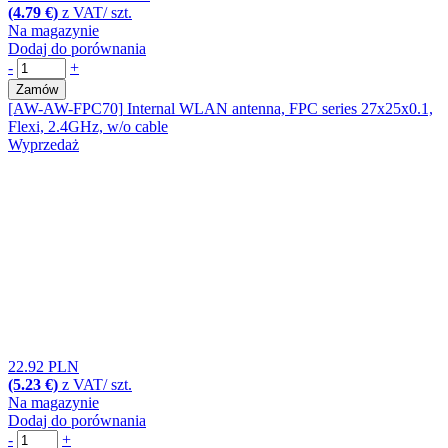
(4.79 €)
z VAT/ szt.
Na magazynie
Dodaj do porównania
-
+
Zamów
[AW-AW-FPC70]
Internal WLAN antenna, FPC series 27x25x0.1,
Flexi, 2.4GHz, w/o cable
Wyprzedaż
22.92 PLN
(5.23 €)
z VAT/ szt.
Na magazynie
Dodaj do porównania
-
+