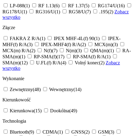
LP-088
(1)
RF 1.13
(6)
RF 1.37
(5)
RG174/U
(16)
RG178/U
(1)
RG316/U
(1)
RG58/U
(7)
.195
(2)
Zobacz
wszystko
Złącze
FAKRA Z R/A
(1)
IPEX MHF-4L(f) 90
(1)
IPEX-
MHF(f) R/A
(3)
IPEX-MHF4(f) R/A
(2)
MCX(m)
(3)
MCX(m) R/A
(2)
N(f)
(7)
N(m)
(3)
QMA(m)
(1)
RA-
SMA(m)
(1)
RP-SMA(f)
(17)
RP-SMA(f) R/A
(1)
SMA(m)
(12)
U.FL(f) R/A
(4)
Volný konec
(2)
Zobacz
wszystko
Wykonanie
Zewnętrzny
(48)
Wewnętrzny
(14)
Kierunkowość
Kierunkowa
(15)
Dookólna
(49)
Technologia
Bluetooth
(9)
CDMA
(1)
GNSS
(2)
GSM
(3)