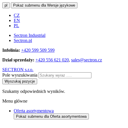
pl
Pokaż submenu dla Wersje językowe
CZ
EN
PL
Sectron Industrial
Sectron.pl
Infolinia:
+420 599 509 599
Dział sprzedaży:
+420 556 621 020
,
sales@sectron.cz
SECTRON s.r.o.
Pole wyszukiwania
Wyszukaj pozycje
Szukamy odpowiednich wyników.
Menu główne
Oferta asortymentowa
Pokaż submenu dla Oferta asortymentowa