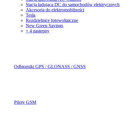
Stacja ładująca DC do samochodów elektrycznych
Akcesoria do elektromobilności
Tesla
Rozdzielnice fotowoltaiczne
New Green Savings
+ 4 następny
Odbiorniki GPS / GLONASS / GNSS
Piloty GSM