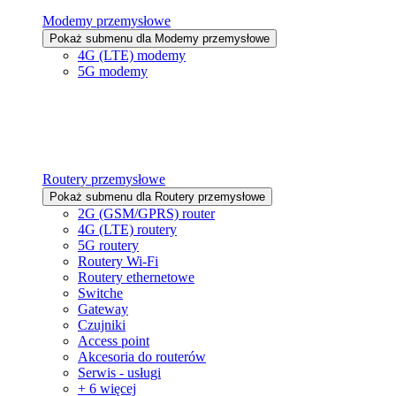
Modemy przemysłowe
Pokaż submenu dla Modemy przemysłowe
4G (LTE) modemy
5G modemy
Routery przemysłowe
Pokaż submenu dla Routery przemysłowe
2G (GSM/GPRS) router
4G (LTE) routery
5G routery
Routery Wi-Fi
Routery ethernetowe
Switche
Gateway
Czujniki
Access point
Akcesoria do routerów
Serwis - usługi
+ 6 więcej