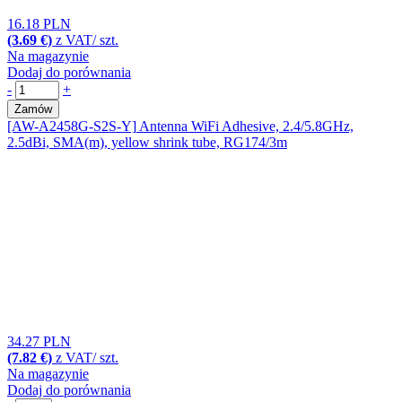
16.18 PLN
(3.69 €)
z VAT/ szt.
Na magazynie
Dodaj do porównania
-
+
Zamów
[AW-A2458G-S2S-Y]
Antenna WiFi Adhesive, 2.4/5.8GHz,
2.5dBi, SMA(m), yellow shrink tube, RG174/3m
34.27 PLN
(7.82 €)
z VAT/ szt.
Na magazynie
Dodaj do porównania