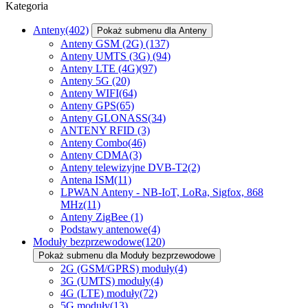
Kategoria
Anteny
(402)
Pokaż submenu dla Anteny
Anteny GSM (2G)
(137)
Anteny UMTS (3G)
(94)
Anteny LTE (4G)
(97)
Anteny 5G
(20)
Anteny WIFI
(64)
Anteny GPS
(65)
Anteny GLONASS
(34)
ANTENY RFID
(3)
Anteny Combo
(46)
Anteny CDMA
(3)
Anteny telewizyjne DVB-T2
(2)
Antena ISM
(11)
LPWAN Anteny - NB-IoT, LoRa, Sigfox, 868
MHz
(11)
Anteny ZigBee
(1)
Podstawy antenowe
(4)
Moduły bezprzewodowe
(120)
Pokaż submenu dla Moduły bezprzewodowe
2G (GSM/GPRS) moduły
(4)
3G (UMTS) moduły
(4)
4G (LTE) moduły
(72)
5G moduły
(13)