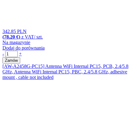
342.85 PLN
(78.20 €)
z VAT/ szt.
Na magazynie
Dodaj do porównania
-
+
Zamów
[AW-A2458G-PC15]
Antenna WiFi Internal PC15, PCB, 2.4/5.8
GHz, Antenna WiFi Internal PC15, PBC, 2.4/5.8 GHz, adhesive
mount , cable not included