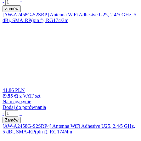
-
+
Zamów
[AW-A2458G-S2SRP]
Antenna WiFi Adhesive U25, 2.4/5 GHz, 5
dBi, SMA-RP(pin f), RG174/3m
41.86 PLN
(9.55 €)
z VAT/ szt.
Na magazynie
Dodaj do porównania
-
+
Zamów
[AW-A2458G-S2SRP4]
Antenna WiFi Adhesive U25, 2.4/5 GHz,
5 dBi, SMA-RP(pin f), RG174/4m