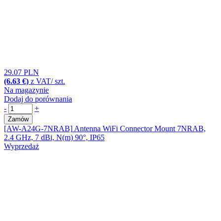
29.07 PLN
(6.63 €)
z VAT/ szt.
Na magazynie
Dodaj do porównania
-
+
Zamów
[AW-A24G-7NRAB]
Antenna WiFi Connector Mount 7NRAB,
2.4 GHz, 7 dBi, N(m) 90°, IP65
Wyprzedaż