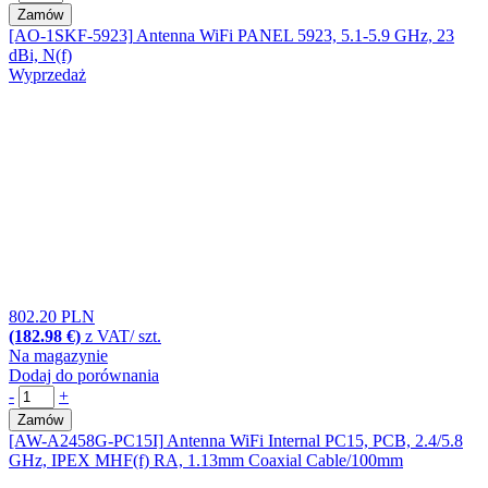
Zamów
[AO-1SKF-5923]
Antenna WiFi PANEL 5923, 5.1-5.9 GHz, 23
dBi, N(f)
Wyprzedaż
802.20 PLN
(182.98 €)
z VAT/ szt.
Na magazynie
Dodaj do porównania
-
+
Zamów
[AW-A2458G-PC15I]
Antenna WiFi Internal PC15, PCB, 2.4/5.8
GHz, IPEX MHF(f) RA, 1.13mm Coaxial Cable/100mm