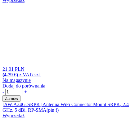
Wyprzedaż
21.01 PLN
(4.79 €)
z VAT/ szt.
Na magazynie
Dodaj do porównania
-
+
Zamów
[AW-A24G-SRPK]
Antenna WiFi Connector Mount SRPK, 2.4
GHz, 5 dBi, RP-SMA(pin f)
Wyprzedaż