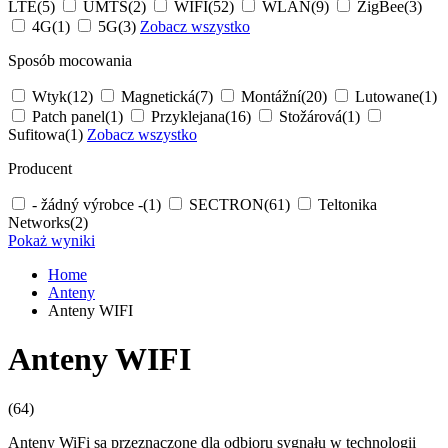
LTE
(5)
UMTS
(2)
WIFI
(52)
WLAN
(9)
ZigBee
(3)
4G
(1)
5G
(3)
Zobacz wszystko
Sposób mocowania
Wtyk
(12)
Magnetická
(7)
Montážní
(20)
Lutowane
(1)
Patch panel
(1)
Przyklejana
(16)
Stožárová
(1)
Sufitowa
(1)
Zobacz wszystko
Producent
- žádný výrobce -
(1)
SECTRON
(61)
Teltonika
Networks
(2)
Pokaż wyniki
Home
Anteny
Anteny WIFI
Anteny WIFI
(64)
Anteny
WiFi
są przeznaczone dla odbioru sygnału w technologii