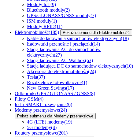
Moduły IoT
(9)
Bluethooth moduły
(2)
GPS/GLONASS/GNSS moduły
(7)
ISM moduły
(1)
Moduły RFID
(11)
Elektromobilność
(185)
Pokaż submenu dla Elektromobilność
Kable do ładowania samochodów elektrycznych
(18)
Ładowarki przenośne i przełączki
(14)
Stacja ładowania AC do samochodów
elektrycznych
(27)
Stacja ładowania AC Wallbox
(63)
Stacja ładująca DC do samochodów elektrycznych
(10)
Akcesoria do elektromobilności
(24)
Tesla
(37)
Rozdzielnice fotowoltaiczne
(1)
New Green Savings
(17)
Odbiorniki GPS / GLONASS / GNSS
(8)
Piloty GSM
(4)
IoT i SMART rozwiązania
(6)
Modemy przemysłowe
(24)
Pokaż submenu dla Modemy przemysłowe
4G (LTE) modemy
(19)
5G modemy
(4)
Routery przemysłowe
(201)