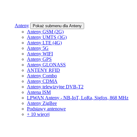
Anteny
Pokaż submenu dla Anteny
Anteny GSM (2G)
Anteny UMTS (3G)
Anteny LTE (4G)
Anteny 5G
Anteny WIFI
Anteny GPS
Anteny GLONASS
ANTENY RFID
Anteny Combo
Anteny CDMA
Anteny telewizyjne DVB-T2
Antena ISM
LPWAN Anteny - NB-IoT, LoRa, Sigfox, 868 MHz
Anteny ZigBee
Podstawy antenowe
+ 10 więcej