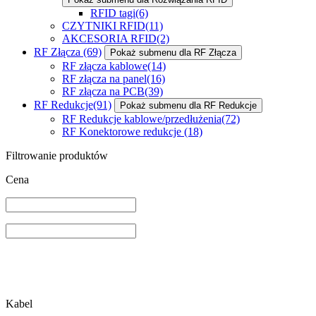
RFID tagi
(6)
CZYTNIKI RFID
(11)
AKCESORIA RFID
(2)
RF Złącza
(69)
Pokaż submenu dla RF Złącza
RF złącza kablowe
(14)
RF złącza na panel
(16)
RF złącza na PCB
(39)
RF Redukcje
(91)
Pokaż submenu dla RF Redukcje
RF Redukcje kablowe/przedłużenia
(72)
RF Konektorowe redukcje
(18)
Filtrowanie produktów
Cena
Kabel