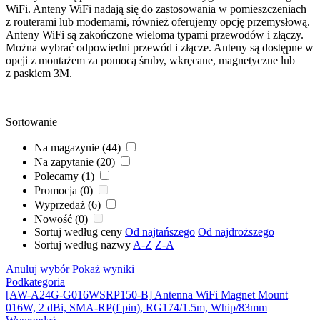
WiFi
. Anteny
WiFi
nadają się do zastosowania w pomieszczeniach
z routerami lub modemami, również oferujemy opcję przemysłową.
Anteny
WiFi
są zakończone wieloma typami przewodów i złączy.
Można wybrać odpowiedni przewód i złącze. Anteny są dostępne w
opcji z montażem za pomocą śruby, wkręcane, magnetyczne lub
z paskiem 3M.
Sortowanie
Na magazynie (44)
Na zapytanie (20)
Polecamy (1)
Promocja (0)
Wyprzedaż (6)
Nowość (0)
Sortuj według ceny
Od najtańszego
Od najdroższego
Sortuj według nazwy
A-Z
Z-A
Anuluj wybór
Pokaż wyniki
Podkategoria
[AW-A24G-G016WSRP150-B]
Antenna WiFi Magnet Mount
016W, 2 dBi, SMA-RP(f pin), RG174/1.5m, Whip/83mm