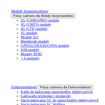
Moduły bezprzewodowe
Pokaż submenu dla Moduły bezprzewodowe
2G (GSM/GPRS) moduły
3G (UMTS) moduły
4G (LTE) moduły
5G moduły
Moduły IoT
Bluethooth moduły
GPS/GLONASS/GNSS moduły
ISM moduły
Moduły RFID
+ 4 następny
Elektromobilność
Pokaż submenu dla Elektromobilność
Kable do ładowania samochodów elektrycznych
Ładowarki przenośne i przełączki
Stacja ładowania AC do samochodów elektrycznych
Stacja ładowania AC Wallbox