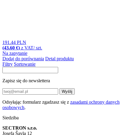
191.44 PLN
(43.60 €)
z VAT/ szt.
Na zapytanie
Dodaj do porównania
Detal produktu
Filtry
Sortowanie
Zapisz się do newslettera
Wyślij
Odsyłając formularz zgadzasz się z
zasadami ochrony danych
osobowych
.
Siedziba
SECTRON s.r.o.
Josefa Šavla 12