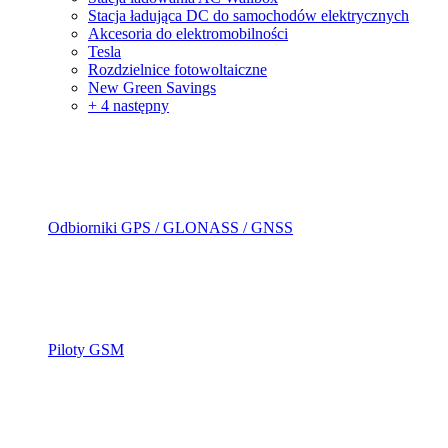
Stacja ładująca DC do samochodów elektrycznych
Akcesoria do elektromobilności
Tesla
Rozdzielnice fotowoltaiczne
New Green Savings
+ 4 następny
Odbiorniki GPS / GLONASS / GNSS
Piloty GSM