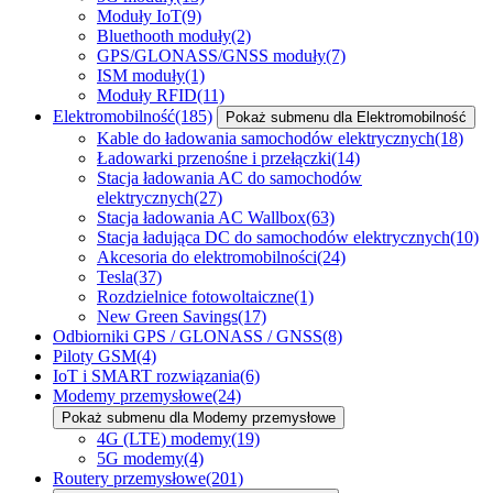
Moduły IoT
(9)
Bluethooth moduły
(2)
GPS/GLONASS/GNSS moduły
(7)
ISM moduły
(1)
Moduły RFID
(11)
Elektromobilność
(185)
Pokaż submenu dla Elektromobilność
Kable do ładowania samochodów elektrycznych
(18)
Ładowarki przenośne i przełączki
(14)
Stacja ładowania AC do samochodów
elektrycznych
(27)
Stacja ładowania AC Wallbox
(63)
Stacja ładująca DC do samochodów elektrycznych
(10)
Akcesoria do elektromobilności
(24)
Tesla
(37)
Rozdzielnice fotowoltaiczne
(1)
New Green Savings
(17)
Odbiorniki GPS / GLONASS / GNSS
(8)
Piloty GSM
(4)
IoT i SMART rozwiązania
(6)
Modemy przemysłowe
(24)
Pokaż submenu dla Modemy przemysłowe
4G (LTE) modemy
(19)
5G modemy
(4)
Routery przemysłowe
(201)