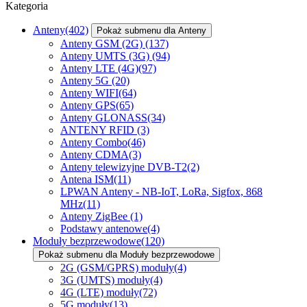
Kategoria
Anteny
(402)
Pokaż submenu dla Anteny
Anteny GSM (2G)
(137)
Anteny UMTS (3G)
(94)
Anteny LTE (4G)
(97)
Anteny 5G
(20)
Anteny WIFI
(64)
Anteny GPS
(65)
Anteny GLONASS
(34)
ANTENY RFID
(3)
Anteny Combo
(46)
Anteny CDMA
(3)
Anteny telewizyjne DVB-T2
(2)
Antena ISM
(11)
LPWAN Anteny - NB-IoT, LoRa, Sigfox, 868
MHz
(11)
Anteny ZigBee
(1)
Podstawy antenowe
(4)
Moduły bezprzewodowe
(120)
Pokaż submenu dla Moduły bezprzewodowe
2G (GSM/GPRS) moduły
(4)
3G (UMTS) moduły
(4)
4G (LTE) moduły
(72)
5G moduły
(13)