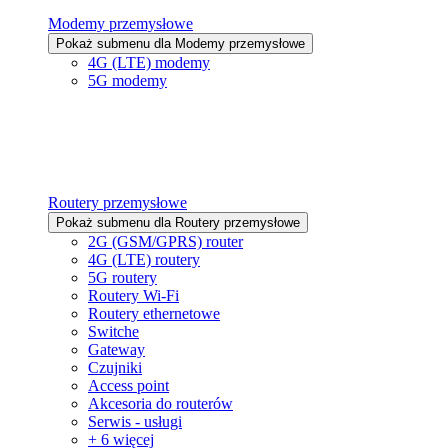
Modemy przemysłowe
Pokaż submenu dla Modemy przemysłowe
4G (LTE) modemy
5G modemy
Routery przemysłowe
Pokaż submenu dla Routery przemysłowe
2G (GSM/GPRS) router
4G (LTE) routery
5G routery
Routery Wi-Fi
Routery ethernetowe
Switche
Gateway
Czujniki
Access point
Akcesoria do routerów
Serwis - usługi
+ 6 więcej