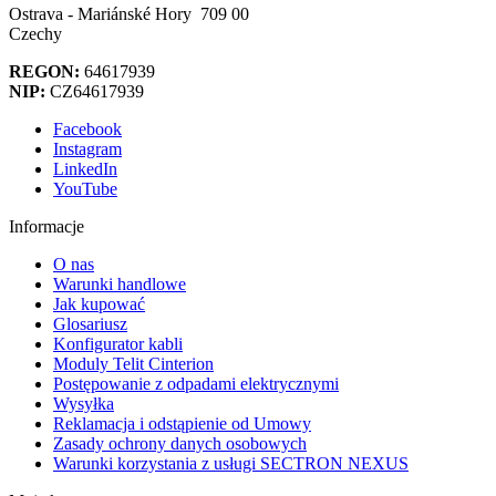
Ostrava - Mariánské Hory 709 00
Czechy
REGON:
64617939
NIP:
CZ64617939
Facebook
Instagram
LinkedIn
YouTube
Informacje
O nas
Warunki handlowe
Jak kupować
Glosariusz
Konfigurator kabli
Moduly Telit Cinterion
Postępowanie z odpadami elektrycznymi
Wysyłka
Reklamacja i odstąpienie od Umowy
Zasady ochrony danych osobowych
Warunki korzystania z usługi SECTRON NEXUS