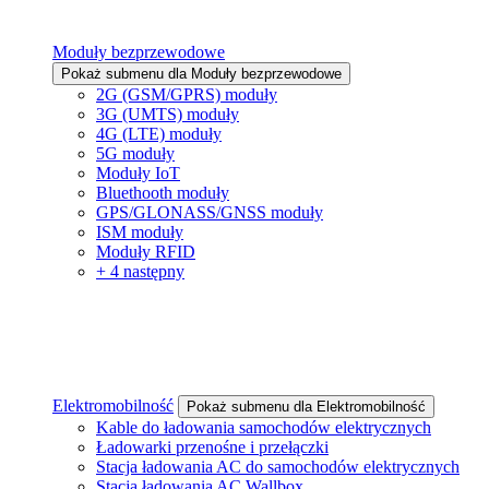
Moduły bezprzewodowe
Pokaż submenu dla Moduły bezprzewodowe
2G (GSM/GPRS) moduły
3G (UMTS) moduły
4G (LTE) moduły
5G moduły
Moduły IoT
Bluethooth moduły
GPS/GLONASS/GNSS moduły
ISM moduły
Moduły RFID
+ 4 następny
Elektromobilność
Pokaż submenu dla Elektromobilność
Kable do ładowania samochodów elektrycznych
Ładowarki przenośne i przełączki
Stacja ładowania AC do samochodów elektrycznych
Stacja ładowania AC Wallbox