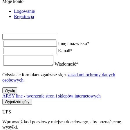
Moje konto
Logowanie
Rejestracja
Imię i nazwisko
*
E-mail
*
Wiadomość
*
Odsyłając formularz zgadzasz się z
zasadami ochrony danych
osobowych
.
Wyślij
ARSY line - tworzenie stron i sklepów internetowych
Wyjedźdo góry
UPS
Wprowadź kod pocztowy miejsca docelowego, aby poznać cenę
wysyłki.