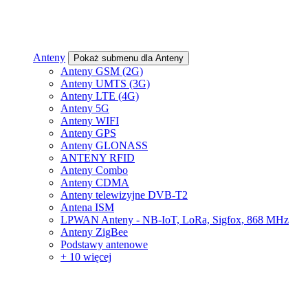
Anteny
Pokaż submenu dla Anteny
Anteny GSM (2G)
Anteny UMTS (3G)
Anteny LTE (4G)
Anteny 5G
Anteny WIFI
Anteny GPS
Anteny GLONASS
ANTENY RFID
Anteny Combo
Anteny CDMA
Anteny telewizyjne DVB-T2
Antena ISM
LPWAN Anteny - NB-IoT, LoRa, Sigfox, 868 MHz
Anteny ZigBee
Podstawy antenowe
+ 10 więcej