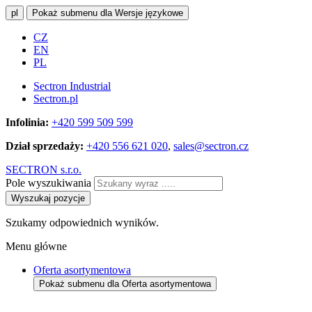
pl
Pokaż submenu dla Wersje językowe
CZ
EN
PL
Sectron Industrial
Sectron.pl
Infolinia:
+420 599 509 599
Dział sprzedaży:
+420 556 621 020
,
sales@sectron.cz
SECTRON s.r.o.
Pole wyszukiwania
Wyszukaj pozycje
Szukamy odpowiednich wyników.
Menu główne
Oferta asortymentowa
Pokaż submenu dla Oferta asortymentowa