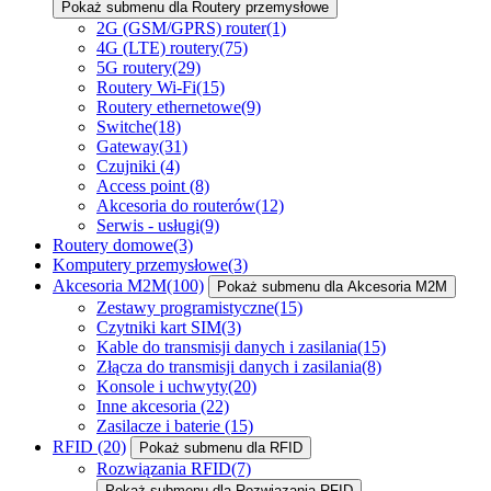
Pokaż submenu dla Routery przemysłowe
2G (GSM/GPRS) router
(1)
4G (LTE) routery
(75)
5G routery
(29)
Routery Wi-Fi
(15)
Routery ethernetowe
(9)
Switche
(18)
Gateway
(31)
Czujniki
(4)
Access point
(8)
Akcesoria do routerów
(12)
Serwis - usługi
(9)
Routery domowe
(3)
Komputery przemysłowe
(3)
Akcesoria M2M
(100)
Pokaż submenu dla Akcesoria M2M
Zestawy programistyczne
(15)
Czytniki kart SIM
(3)
Kable do transmisji danych i zasilania
(15)
Złącza do transmisji danych i zasilania
(8)
Konsole i uchwyty
(20)
Inne akcesoria
(22)
Zasilacze i baterie
(15)
RFID
(20)
Pokaż submenu dla RFID
Rozwiązania RFID
(7)
Pokaż submenu dla Rozwiązania RFID