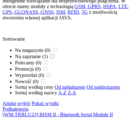
inteligentne rozwiązanie dla bezprzewodowego połączenia. W
ofercie mamy moduły z technologią
GSM
, GPRS
,
HSPA
,
LTE
,
GPS
,
GLONASS
, GNSS
,
ISM
,
RFID
,
5G
z możliwością
stworzenia własnej aplikacji JAVA.
Sortowanie
Na magazynie (0)
Na zapytanie (1)
Polecamy (0)
Promocja (0)
Wyprzedaż (0)
Nowość (0)
Sortuj według ceny
Od najtańszego
Od najdroższego
Sortuj według nazwy
A-Z
Z-A
Anuluj wybór
Pokaż wyniki
Podkategoria
[WM-TRBLU23]
BISM II - Bluetooth Serial Module II