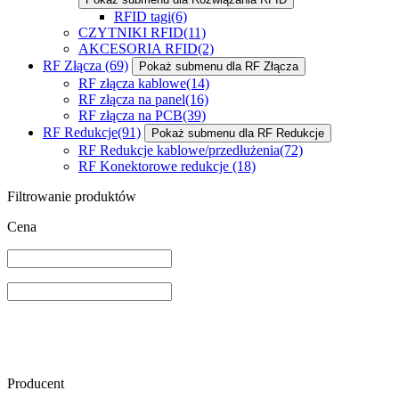
RFID tagi
(6)
CZYTNIKI RFID
(11)
AKCESORIA RFID
(2)
RF Złącza
(69)
Pokaż submenu dla RF Złącza
RF złącza kablowe
(14)
RF złącza na panel
(16)
RF złącza na PCB
(39)
RF Redukcje
(91)
Pokaż submenu dla RF Redukcje
RF Redukcje kablowe/przedłużenia
(72)
RF Konektorowe redukcje
(18)
Filtrowanie produktów
Cena
Producent