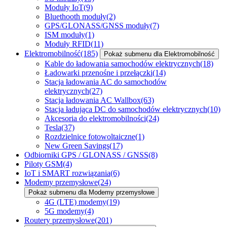
Moduły IoT
(9)
Bluethooth moduły
(2)
GPS/GLONASS/GNSS moduły
(7)
ISM moduły
(1)
Moduły RFID
(11)
Elektromobilność
(185)
Pokaż submenu dla Elektromobilność
Kable do ładowania samochodów elektrycznych
(18)
Ładowarki przenośne i przełączki
(14)
Stacja ładowania AC do samochodów
elektrycznych
(27)
Stacja ładowania AC Wallbox
(63)
Stacja ładująca DC do samochodów elektrycznych
(10)
Akcesoria do elektromobilności
(24)
Tesla
(37)
Rozdzielnice fotowoltaiczne
(1)
New Green Savings
(17)
Odbiorniki GPS / GLONASS / GNSS
(8)
Piloty GSM
(4)
IoT i SMART rozwiązania
(6)
Modemy przemysłowe
(24)
Pokaż submenu dla Modemy przemysłowe
4G (LTE) modemy
(19)
5G modemy
(4)
Routery przemysłowe
(201)