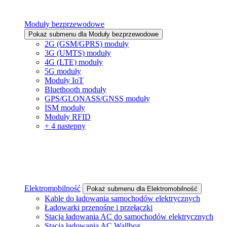
Moduły bezprzewodowe
Pokaż submenu dla Moduły bezprzewodowe
2G (GSM/GPRS) moduły
3G (UMTS) moduły
4G (LTE) moduły
5G moduły
Moduły IoT
Bluethooth moduły
GPS/GLONASS/GNSS moduły
ISM moduły
Moduły RFID
+ 4 następny
Elektromobilność
Pokaż submenu dla Elektromobilność
Kable do ładowania samochodów elektrycznych
Ładowarki przenośne i przełączki
Stacja ładowania AC do samochodów elektrycznych
Stacja ładowania AC Wallbox