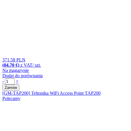
371.58 PLN
(84.70 €)
z VAT/ szt.
Na magazynie
Dodaj do porównania
-
+
Zamów
[GM-TAP200]
Teltonika WiFi Access Point TAP200
Polecamy