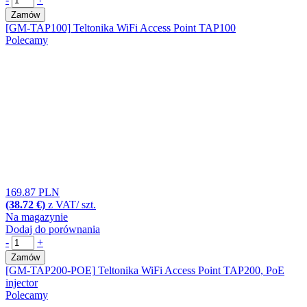
Zamów
[GM-TAP100]
Teltonika WiFi Access Point TAP100
Polecamy
169.87 PLN
(38.72 €)
z VAT/ szt.
Na magazynie
Dodaj do porównania
-
+
Zamów
[GM-TAP200-POE]
Teltonika WiFi Access Point TAP200, PoE
injector
Polecamy