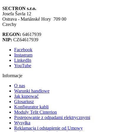
SECTRON s.r.o.
Josefa Šavla 12
Ostrava - Mariánské Hory 709 00
Czechy
REGON:
64617939
NIP:
CZ64617939
Facebook
Instagram
LinkedIn
YouTube
Informacje
O nas
Warunki handlowe
Jak kupować
Glosariusz
Konfigurator kabli
Moduly Telit Cinterion
Postępowanie z odpadami elektrycznymi
Wysyłka
Reklamacja i odstąpienie od Umowy