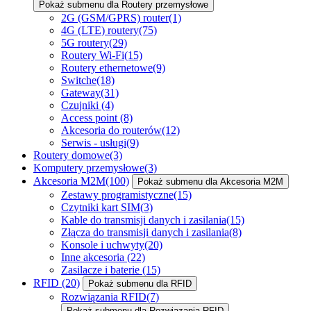
Pokaż submenu dla Routery przemysłowe
2G (GSM/GPRS) router
(1)
4G (LTE) routery
(75)
5G routery
(29)
Routery Wi-Fi
(15)
Routery ethernetowe
(9)
Switche
(18)
Gateway
(31)
Czujniki
(4)
Access point
(8)
Akcesoria do routerów
(12)
Serwis - usługi
(9)
Routery domowe
(3)
Komputery przemysłowe
(3)
Akcesoria M2M
(100)
Pokaż submenu dla Akcesoria M2M
Zestawy programistyczne
(15)
Czytniki kart SIM
(3)
Kable do transmisji danych i zasilania
(15)
Złącza do transmisji danych i zasilania
(8)
Konsole i uchwyty
(20)
Inne akcesoria
(22)
Zasilacze i baterie
(15)
RFID
(20)
Pokaż submenu dla RFID
Rozwiązania RFID
(7)
Pokaż submenu dla Rozwiązania RFID