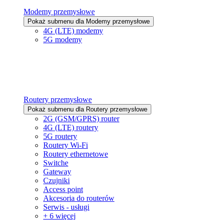
Modemy przemysłowe
Pokaż submenu dla Modemy przemysłowe
4G (LTE) modemy
5G modemy
Routery przemysłowe
Pokaż submenu dla Routery przemysłowe
2G (GSM/GPRS) router
4G (LTE) routery
5G routery
Routery Wi-Fi
Routery ethernetowe
Switche
Gateway
Czujniki
Access point
Akcesoria do routerów
Serwis - usługi
+ 6 więcej