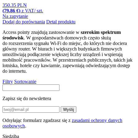
350.35 PLN
(79.86 €)
z VAT/ szt.
Na zapytanie
Dodaj do porównania
Detal produktu
Access pointy znajdują zastosowanie w
szerokim spektrum
środowisk
. W gospodarstwach domowych często służą
do rozszerzenia sygnału
Wi-Fi
do miejsc, do których nie dociera
główny
router
. W biurach i większych budynkach firmowych
umożliwiają podłączenie większej liczby urządzeń i wspierają
mobilność pracowników. W przestrzeniach publicznych, takich jak
lotniska, hotele czy kawiarnie, zapewniają odwiedzającym dostęp
do internetu.
Filtry
Sortowanie
Zapisz się do newslettera
Wyślij
Odsyłając formularz zgadzasz się z
zasadami ochrony danych
osobowych
.
Siedziba