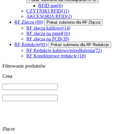
RFID tagi
(6)
CZYTNIKI RFID
(11)
AKCESORIA RFID
(2)
RF Złącza
(69)
Pokaż submenu dla RF Złącza
RF złącza kablowe
(14)
RF złącza na panel
(16)
RF złącza na PCB
(39)
RF Redukcje
(91)
Pokaż submenu dla RF Redukcje
RF Redukcje kablowe/przedłużenia
(72)
RF Konektorowe redukcje
(18)
Filtrowanie produktów
Cena
Złącze