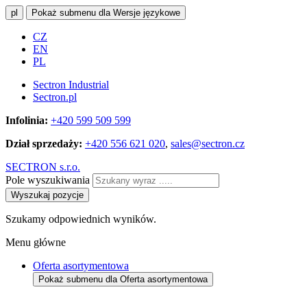
pl
Pokaż submenu dla Wersje językowe
CZ
EN
PL
Sectron Industrial
Sectron.pl
Infolinia:
+420 599 509 599
Dział sprzedaży:
+420 556 621 020
,
sales@sectron.cz
SECTRON s.r.o.
Pole wyszukiwania
Wyszukaj pozycje
Szukamy odpowiednich wyników.
Menu główne
Oferta asortymentowa
Pokaż submenu dla Oferta asortymentowa