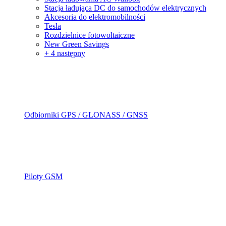
Stacja ładująca DC do samochodów elektrycznych
Akcesoria do elektromobilności
Tesla
Rozdzielnice fotowoltaiczne
New Green Savings
+ 4 następny
Odbiorniki GPS / GLONASS / GNSS
Piloty GSM