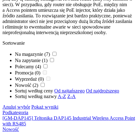
sieci). W przypadku, gdy
router
nie obsługuje
PoE
, między nim
a Access pointem umieszcza się
PoE
injector, który działa jako
źródło zasilania. To rozwiązanie jest bardzo praktyczne, ponieważ
administrator sieci nie jest przeciążony dużą liczbą źródeł zasilania
i eliminuje to ewentualne awarie w sieci spowodowane
nieprofesjonalną interwencją nieprzeszkolonej osoby.
Sortowanie
Na magazynie (7)
Na zapytanie (1)
Polecamy (4)
Promocja (0)
Wyprzedaż (0)
Nowość (2)
Sortuj według ceny
Od najtańszego
Od najdroższego
Sortuj według nazwy
A-Z
Z-A
Anuluj wybór
Pokaż wyniki
Podkategoria
[GM-DAP145]
Teltonika DAP145 Industrial Wireless Access Point
with RS485
Nowość