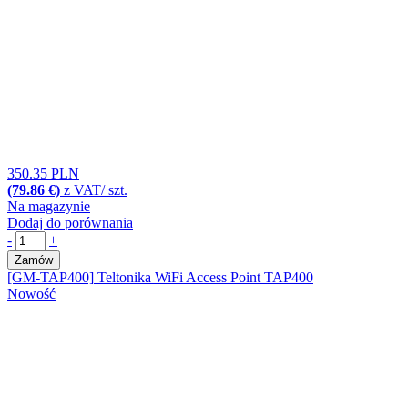
350.35 PLN
(79.86 €)
z VAT/ szt.
Na magazynie
Dodaj do porównania
-
+
Zamów
[GM-TAP400]
Teltonika WiFi Access Point TAP400
Nowość