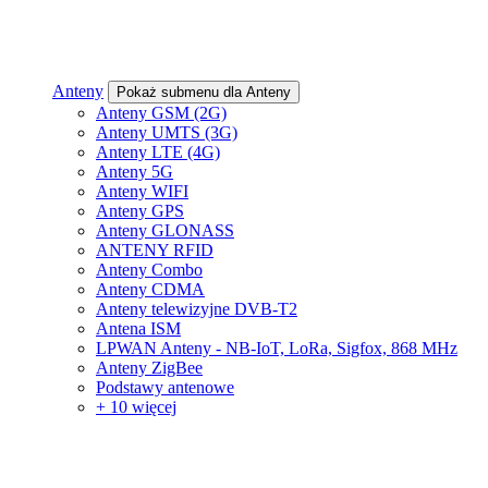
Anteny
Pokaż submenu dla Anteny
Anteny GSM (2G)
Anteny UMTS (3G)
Anteny LTE (4G)
Anteny 5G
Anteny WIFI
Anteny GPS
Anteny GLONASS
ANTENY RFID
Anteny Combo
Anteny CDMA
Anteny telewizyjne DVB-T2
Antena ISM
LPWAN Anteny - NB-IoT, LoRa, Sigfox, 868 MHz
Anteny ZigBee
Podstawy antenowe
+ 10 więcej