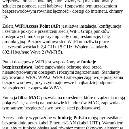
wejściową do sieci lokalnej, która zazwyczaj ma zbudowany
szkielet za pomocą sieci kablowej i zapewnia tym urządzeniom
bezprzewodowym również łączność - dostęp do internetu, chmury
itp.
Zaletą
WiFi
Access Point (AP)
jest łatwa instalacja, konfiguracja
i szerokie pokrycie przestrzeni siecią
WiFi
. Grupą punktów
dostępowych można pokryć np. cały dom, restaurację, halę
produkcyjną. Bezprzewodowa sieć
Wi-Fi
umożliwia pracę
na częstotliwościach 2,4 GHz i 5 GHz. Wspiera standardy
802.11b/g/n/ac Wave 2 (
Wi-Fi
5).
Punkt dostępowy
WiFi
jest wyposażony w
funkcje
bezpieczeństwa
, które zapewniają ochronę sieci przed
nieautoryzowanym dostępem i różnymi zagrożeniami. Standardy
szyfrowania WPA, WPA2, WPA3 zabezpieczają twoje połączenia
bezprzewodowe, przy czym najnowsze i najbardziej odporne
zabezpieczenie zapewnia WPA3.
Funkcja
filtra MAC
pozwala na określenie, które urządzenia mogą
połączyć się z siecią na podstawie ich adresów MAC, zapewniając
tym samym bezpieczeństwo twojej sieci podstawowej.
Access pointy wyposażone w
funkcję
PoE
-in
mogą być zasilane
bezpośrednio przez kabel
Ethernet
-
LAN
(kabel UTP). Warunkiem
jest, aby tę funkcję obsługiwał również
router
(aktywny element w