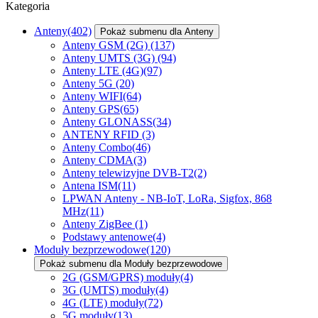
Kategoria
Anteny
(402)
Pokaż submenu dla Anteny
Anteny GSM (2G)
(137)
Anteny UMTS (3G)
(94)
Anteny LTE (4G)
(97)
Anteny 5G
(20)
Anteny WIFI
(64)
Anteny GPS
(65)
Anteny GLONASS
(34)
ANTENY RFID
(3)
Anteny Combo
(46)
Anteny CDMA
(3)
Anteny telewizyjne DVB-T2
(2)
Antena ISM
(11)
LPWAN Anteny - NB-IoT, LoRa, Sigfox, 868
MHz
(11)
Anteny ZigBee
(1)
Podstawy antenowe
(4)
Moduły bezprzewodowe
(120)
Pokaż submenu dla Moduły bezprzewodowe
2G (GSM/GPRS) moduły
(4)
3G (UMTS) moduły
(4)
4G (LTE) moduły
(72)
5G moduły
(13)