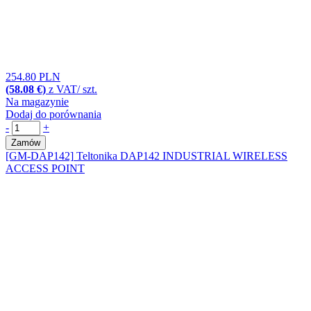
254.80 PLN
(58.08 €)
z VAT/ szt.
Na magazynie
Dodaj do porównania
-
+
Zamów
[GM-DAP142]
Teltonika DAP142 INDUSTRIAL WIRELESS
ACCESS POINT