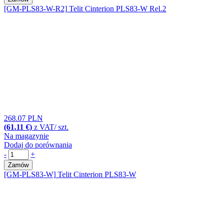
[GM-PLS83-W-R2]
Telit Cinterion PLS83-W Rel.2
268.07 PLN
(61.11 €)
z VAT/ szt.
Na magazynie
Dodaj do porównania
-
+
Zamów
[GM-PLS83-W]
Telit Cinterion PLS83-W