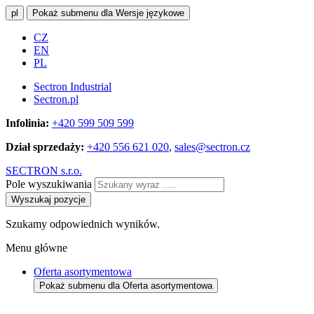
pl
Pokaż submenu dla Wersje językowe
CZ
EN
PL
Sectron Industrial
Sectron.pl
Infolinia:
+420 599 509 599
Dział sprzedaży:
+420 556 621 020
,
sales@sectron.cz
SECTRON s.r.o.
Pole wyszukiwania
Wyszukaj pozycje
Szukamy odpowiednich wyników.
Menu główne
Oferta asortymentowa
Pokaż submenu dla Oferta asortymentowa