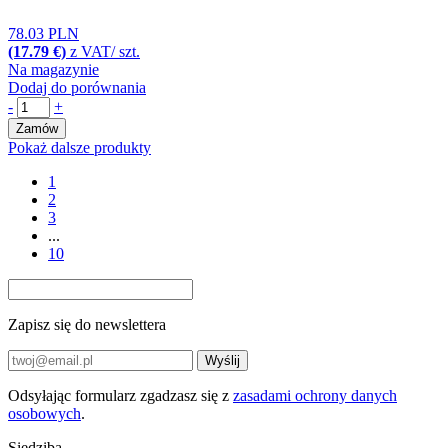
78.03 PLN
(17.79 €)
z VAT/ szt.
Na magazynie
Dodaj do porównania
-
+
Zamów
Pokaż dalsze produkty
1
2
3
...
10
Zapisz się do newslettera
Wyślij
Odsyłając formularz zgadzasz się z
zasadami ochrony danych
osobowych
.
Siedziba