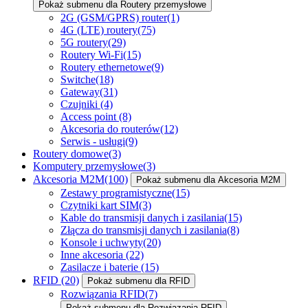
Pokaż submenu dla Routery przemysłowe
2G (GSM/GPRS) router
(1)
4G (LTE) routery
(75)
5G routery
(29)
Routery Wi-Fi
(15)
Routery ethernetowe
(9)
Switche
(18)
Gateway
(31)
Czujniki
(4)
Access point
(8)
Akcesoria do routerów
(12)
Serwis - usługi
(9)
Routery domowe
(3)
Komputery przemysłowe
(3)
Akcesoria M2M
(100)
Pokaż submenu dla Akcesoria M2M
Zestawy programistyczne
(15)
Czytniki kart SIM
(3)
Kable do transmisji danych i zasilania
(15)
Złącza do transmisji danych i zasilania
(8)
Konsole i uchwyty
(20)
Inne akcesoria
(22)
Zasilacze i baterie
(15)
RFID
(20)
Pokaż submenu dla RFID
Rozwiązania RFID
(7)
Pokaż submenu dla Rozwiązania RFID