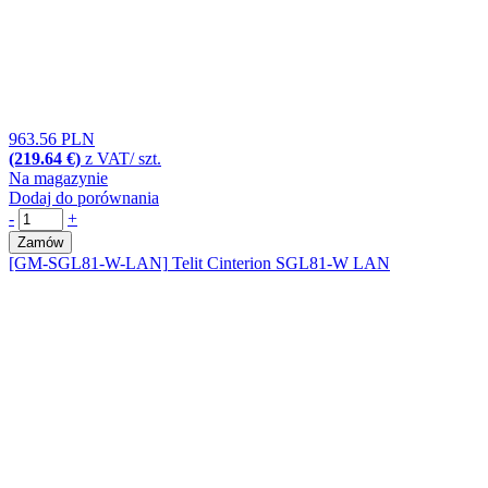
963.56 PLN
(219.64 €)
z VAT/ szt.
Na magazynie
Dodaj do porównania
-
+
Zamów
[GM-SGL81-W-LAN]
Telit Cinterion SGL81-W LAN