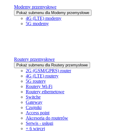
Modemy przemysłowe
Pokaż submenu dla Modemy przemysłowe
4G (LTE) modemy
5G modemy
Routery przemysłowe
Pokaż submenu dla Routery przemysłowe
2G (GSM/GPRS) router
4G (LTE) routery
5G routery
Routery Wi-Fi
Routery ethernetowe
Switche
Gateway
Czujniki
Access point
Akcesoria do routerów
Serwis - usługi
+ 6 więcej