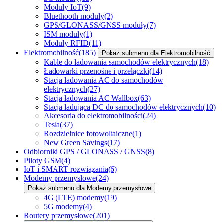
Moduły IoT
(9)
Bluethooth moduły
(2)
GPS/GLONASS/GNSS moduły
(7)
ISM moduły
(1)
Moduły RFID
(11)
Elektromobilność
(185)
Pokaż submenu dla Elektromobilność
Kable do ładowania samochodów elektrycznych
(18)
Ładowarki przenośne i przełączki
(14)
Stacja ładowania AC do samochodów
elektrycznych
(27)
Stacja ładowania AC Wallbox
(63)
Stacja ładująca DC do samochodów elektrycznych
(10)
Akcesoria do elektromobilności
(24)
Tesla
(37)
Rozdzielnice fotowoltaiczne
(1)
New Green Savings
(17)
Odbiorniki GPS / GLONASS / GNSS
(8)
Piloty GSM
(4)
IoT i SMART rozwiązania
(6)
Modemy przemysłowe
(24)
Pokaż submenu dla Modemy przemysłowe
4G (LTE) modemy
(19)
5G modemy
(4)
Routery przemysłowe
(201)