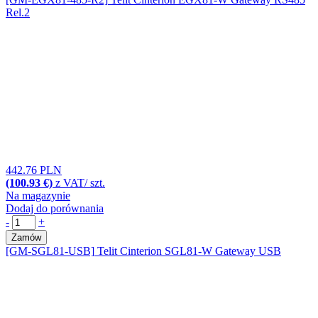
Rel.2
442.76 PLN
(100.93 €)
z VAT/ szt.
Na magazynie
Dodaj do porównania
-
+
Zamów
[GM-SGL81-USB]
Telit Cinterion SGL81-W Gateway USB