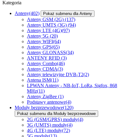
Kategoria
Anteny
(402)
Pokaż submenu dla Anteny
Anteny GSM (2G)
(137)
Anteny UMTS (3G)
(94)
Anteny LTE (4G)
(97)
Anteny 5G
(20)
Anteny WIFI
(64)
Anteny GPS
(65)
Anteny GLONASS
(34)
ANTENY RFID
(3)
Anteny Combo
(46)
Anteny CDMA
(3)
Anteny telewizyjne DVB-T2
(2)
Antena ISM
(11)
LPWAN Anteny - NB-IoT, LoRa, Sigfox, 868
MHz
(11)
Anteny ZigBee
(1)
Podstawy antenowe
(4)
Moduły bezprzewodowe
(120)
Pokaż submenu dla Moduły bezprzewodowe
2G (GSM/GPRS) moduły
(4)
3G (UMTS) moduły
(4)
4G (LTE) moduły
(72)
5G moduły
(13)