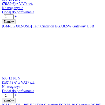
(76.39 €)
z VAT/ szt.
Na magazynie
Dodaj do porównania
-
+
Zamów
[GM-EGX82-USB]
Telit Cinterion EGX82-W Gateway USB
603.13 PLN
(137.48 €)
z VAT/ szt.
Na magazynie
Dodaj do porównania
-
+
Zamów
[GM-EGX81-485-R2]
Telit Cinterion EGX81-W Gateway RS485