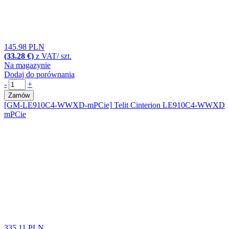
145.98 PLN
(33.28 €)
z VAT/ szt.
Na magazynie
Dodaj do porównania
-
+
Zamów
[GM-LE910C4-WWXD-mPCie]
Telit Cinterion LE910C4-WWXD
mPCie
335.11 PLN