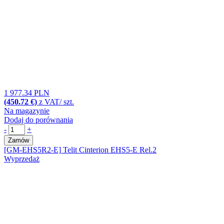
1 977.34 PLN
(450.72 €)
z VAT/ szt.
Na magazynie
Dodaj do porównania
-
+
Zamów
[GM-EHS5R2-E]
Telit Cinterion EHS5-E Rel.2
Wyprzedaż