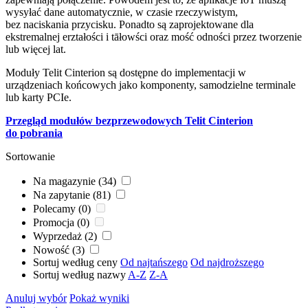
wysyłać dane automatycznie, w czasie rzeczywistym,
bez naciskania przycisku. Ponadto są zaprojektowane dla
ekstremalnej erztałości i tāłowści oraz mość odności przez tworzenie
lub więcej lat.
Moduły Telit Cinterion są dostępne do implementacji w
urządzeniach końcowych jako komponenty, samodzielne terminale
lub karty PCIe.
Przegląd modułów bezprzewodowych Telit Cinterion
do pobrania
Sortowanie
Na magazynie (34)
Na zapytanie (81)
Polecamy (0)
Promocja (0)
Wyprzedaż (2)
Nowość (3)
Sortuj według ceny
Od najtańszego
Od najdroższego
Sortuj według nazwy
A-Z
Z-A
Anuluj wybór
Pokaż wyniki