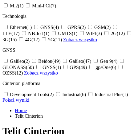
M.2
(1)
Mini-PCI
(7)
Technologia
Ethernet
(1)
GNSS
(4)
GPRS
(2)
GSM
(2)
LTE
(17)
NB-IoT
(1)
UMTS
(1)
WIFI
(3)
2G
(12)
3G
(15)
4G
(12)
5G
(11)
Zobacz wszystko
GNSS
Galileo
(2)
Beidou
(49)
Galileo
(47)
Gen 9
(4)
GLONASS
(50)
GNSS
(1)
GPS
(49)
gpsOne
(6)
QZSS
(12)
Zobacz wszystko
Cinterion platforma
Development Tools
(2)
Industrial
(6)
Industrial Plus
(1)
Pokaż wyniki
Home
Telit Cinterion
Telit Cinterion