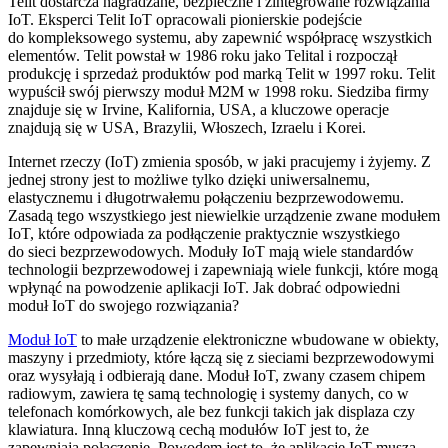
Telit dostarcza nagradzane, bezpieczne i zintegrowane rozwiązania
IoT. Eksperci Telit IoT opracowali pionierskie podejście
do kompleksowego systemu, aby zapewnić współpracę wszystkich
elementów. Telit powstał w 1986 roku jako Telital i rozpoczął
produkcję i sprzedaż produktów pod marką Telit w 1997 roku. Telit
wypuścił swój pierwszy moduł M2M w 1998 roku. Siedziba firmy
znajduje się w Irvine, Kalifornia, USA, a kluczowe operacje
znajdują się w USA, Brazylii, Włoszech, Izraelu i Korei.
Internet rzeczy (IoT) zmienia sposób, w jaki pracujemy i żyjemy. Z
jednej strony jest to możliwe tylko dzięki uniwersalnemu,
elastycznemu i długotrwałemu połączeniu bezprzewodowemu.
Zasadą tego wszystkiego jest niewielkie urządzenie zwane modułem
IoT, które odpowiada za podłączenie praktycznie wszystkiego
do sieci bezprzewodowych. Moduły IoT mają wiele standardów
technologii bezprzewodowej i zapewniają wiele funkcji, które mogą
wpłynąć na powodzenie aplikacji IoT. Jak dobrać odpowiedni
moduł IoT do swojego rozwiązania?
Moduł IoT
to małe urządzenie elektroniczne wbudowane w obiekty,
maszyny i przedmioty, które łączą się z sieciami bezprzewodowymi
oraz wysyłają i odbierają dane. Moduł IoT, zwany czasem chipem
radiowym, zawiera tę samą technologię i systemy danych, co w
telefonach komórkowych, ale bez funkcji takich jak displaza czy
klawiatura. Inną kluczową cechą modułów IoT jest to, że
zapewniają połączenie. Powodem jest to, że aplikacje IoT muszą