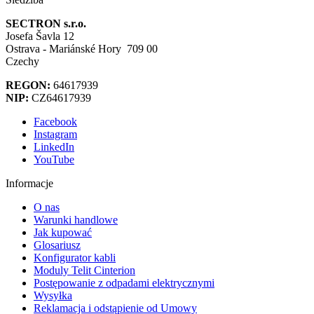
SECTRON s.r.o.
Josefa Šavla 12
Ostrava - Mariánské Hory 709 00
Czechy
REGON:
64617939
NIP:
CZ64617939
Facebook
Instagram
LinkedIn
YouTube
Informacje
O nas
Warunki handlowe
Jak kupować
Glosariusz
Konfigurator kabli
Moduly Telit Cinterion
Postępowanie z odpadami elektrycznymi
Wysyłka
Reklamacja i odstąpienie od Umowy