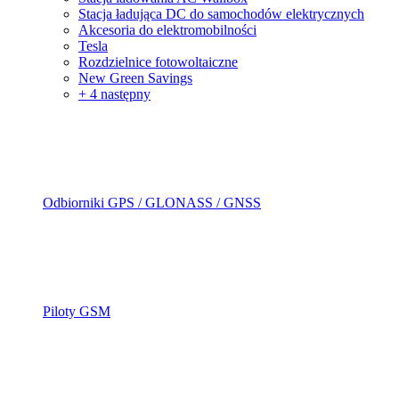
Stacja ładująca DC do samochodów elektrycznych
Akcesoria do elektromobilności
Tesla
Rozdzielnice fotowoltaiczne
New Green Savings
+ 4 następny
Odbiorniki GPS / GLONASS / GNSS
Piloty GSM