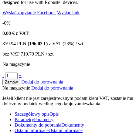
designed for use with Robustel devices.
Wysłać zapytanie
Facebook
Wysłać link
-0%
0.00
€ z VAT
859.94
PLN
(196.02 €)
z VAT (23%) / szt.
bez VAT
710.70 PLN
/ szt.
Na magazynie
i
-
+
Dodaj do porównania
Zamów
Na magazynie
Dodaj do porównania
Jeżeli klient nie jest zarejestrowanym podatnikiem VAT, zostanie mu
doliczony podatek według jego kraju zamieszkania.
Szczegółowy opis
Opis
Parametry
Parametry
Dokumenty do pobrania
Dokumenty
Ostatní informace
Ostatní informace