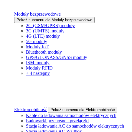
Moduły bezprzewodowe
Pokaż submenu dla Moduły bezprzewodowe
2G (GSM/GPRS) moduły
3G (UMTS) moduły
4G (LTE) moduły
5G moduły
Moduły IoT
Bluethooth moduły
GPS/GLONASS/GNSS moduły
ISM moduły
Moduły RFID
+ 4 następny
Elektromobilność
Pokaż submenu dla Elektromobilność
Kable do ładowania samochodów elektrycznych
Ładowarki przenośne i przełączki
Stacja ładowania AC do samochodów elektrycznych
Stacja ładowania AC Wallbox