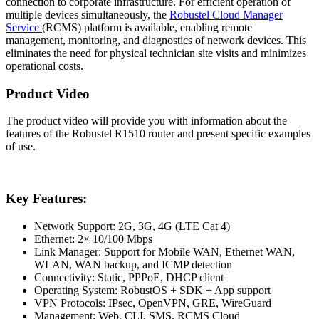
connection to corporate infrastructure. For efficient operation of
multiple devices simultaneously, the
Robustel
Cloud
Manager
Service
(RCMS) platform is available, enabling remote
management, monitoring, and diagnostics of network devices. This
eliminates the need for physical technician site visits and minimizes
operational costs.
Product Video
The product video will provide you with information about the
features of the Robustel R1510
router
and present specific examples
of use.
Key Features:
Network Support:
2G
,
3G
, 4G (LTE Cat 4)
Ethernet
: 2× 10/100 Mbps
Link Manager: Support for Mobile WAN,
Ethernet
WAN,
WLAN
, WAN backup, and ICMP detection
Connectivity: Static, PPPoE, DHCP client
Operating System: RobustOS + SDK + App support
VPN
Protocols: IPsec, OpenVPN, GRE, WireGuard
Management: Web, CLI, SMS, RCMS
Cloud