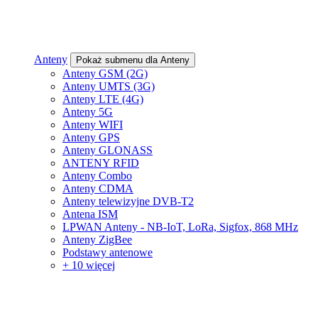
Anteny
Pokaż submenu dla Anteny
Anteny GSM (2G)
Anteny UMTS (3G)
Anteny LTE (4G)
Anteny 5G
Anteny WIFI
Anteny GPS
Anteny GLONASS
ANTENY RFID
Anteny Combo
Anteny CDMA
Anteny telewizyjne DVB-T2
Antena ISM
LPWAN Anteny - NB-IoT, LoRa, Sigfox, 868 MHz
Anteny ZigBee
Podstawy antenowe
+ 10 więcej