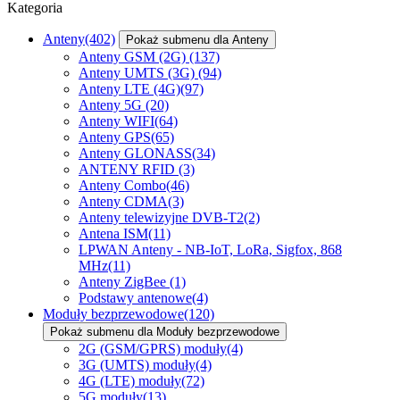
Kategoria
Anteny
(402)
Pokaż submenu dla Anteny
Anteny GSM (2G)
(137)
Anteny UMTS (3G)
(94)
Anteny LTE (4G)
(97)
Anteny 5G
(20)
Anteny WIFI
(64)
Anteny GPS
(65)
Anteny GLONASS
(34)
ANTENY RFID
(3)
Anteny Combo
(46)
Anteny CDMA
(3)
Anteny telewizyjne DVB-T2
(2)
Antena ISM
(11)
LPWAN Anteny - NB-IoT, LoRa, Sigfox, 868
MHz
(11)
Anteny ZigBee
(1)
Podstawy antenowe
(4)
Moduły bezprzewodowe
(120)
Pokaż submenu dla Moduły bezprzewodowe
2G (GSM/GPRS) moduły
(4)
3G (UMTS) moduły
(4)
4G (LTE) moduły
(72)
5G moduły
(13)