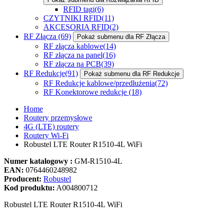
RFID tagi
(6)
CZYTNIKI RFID
(11)
AKCESORIA RFID
(2)
RF Złącza
(69)
Pokaż submenu dla RF Złącza
RF złącza kablowe
(14)
RF złącza na panel
(16)
RF złącza na PCB
(39)
RF Redukcje
(91)
Pokaż submenu dla RF Redukcje
RF Redukcje kablowe/przedłużenia
(72)
RF Konektorowe redukcje
(18)
Home
Routery przemysłowe
4G (LTE) routery
Routery Wi-Fi
Robustel LTE Router R1510-4L WiFi
Numer katalogowy :
GM-R1510-4L
EAN:
0764460248982
Producent:
Robustel
Kod produktu:
A004800712
Robustel LTE Router R1510-4L WiFi