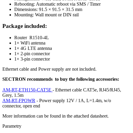
Rebooting: Automatic reboot via SMS / Timer
Dimensions: 91.5 × 91.5 × 31.5 mm
Mounting: Wall mount or DIN rail
Package included:
Router
R1510-4L
1×
WiFi
antenna
1× 4G LTE antenna
1× 2-pin connector
1× 3-pin connector
Ethernet
cable and Power supply are not included.
SECTRON recommends to buy the following accessories:
AM-RT-ETH150-CAT5E
-
Ethernet
cable CAT5e, RJ45/RJ45,
Grey, 1.5m
AM-RT-FPOWR
- Power supply 12V / 1A, L=1.4m, w/o
connector, open end
More information can be found in the attached datasheet.
Parametry