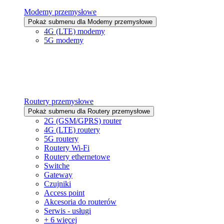
Modemy przemysłowe
Pokaż submenu dla Modemy przemysłowe
4G (LTE) modemy
5G modemy
Routery przemysłowe
Pokaż submenu dla Routery przemysłowe
2G (GSM/GPRS) router
4G (LTE) routery
5G routery
Routery Wi-Fi
Routery ethernetowe
Switche
Gateway
Czujniki
Access point
Akcesoria do routerów
Serwis - usługi
+ 6 więcej