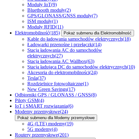
Moduły IoT
(9)
Bluethooth moduły
(2)
GPS/GLONASS/GNSS moduły
(7)
ISM moduły
(1)
Moduły RFID
(11)
Elektromobilność
(185)
Pokaż submenu dla Elektromobilność
Kable do ładowania samochodów elektrycznych
(18)
Ładowarki przenośne i przełączki
(14)
Stacja ładowania AC do samochodów
elektrycznych
(27)
Stacja ładowania AC Wallbox
(63)
Stacja ładująca DC do samochodów elektrycznych
(10)
Akcesoria do elektromobilności
(24)
Tesla
(37)
Rozdzielnice fotowoltaiczne
(1)
New Green Savings
(17)
Odbiorniki GPS / GLONASS / GNSS
(8)
Piloty GSM
(4)
IoT i SMART rozwiązania
(6)
Modemy przemysłowe
(24)
Pokaż submenu dla Modemy przemysłowe
4G (LTE) modemy
(19)
5G modemy
(4)
Routery przemysłowe
(201)