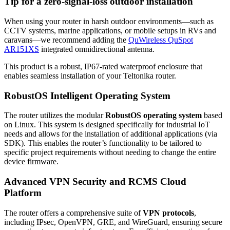
Tip for a zero-signal-loss outdoor installation
When using your
router
in harsh outdoor environments—such as
CCTV systems, marine applications, or mobile setups in RVs and
caravans—we recommend adding the
QuWireless QuSpot
AR151XS
integrated omnidirectional antenna.
This product is a robust, IP67-rated waterproof enclosure that
enables seamless installation of your Teltonika
router
.
RobustOS Intelligent Operating System
The
router
utilizes the modular
RobustOS operating system
based
on Linux. This system is designed specifically for industrial
IoT
needs and allows for the installation of additional applications (via
SDK). This enables the
router
’s functionality to be tailored to
specific project requirements without needing to change the entire
device
firmware
.
Advanced
VPN
Security and RCMS
Cloud
Platform
The
router
offers a comprehensive suite of
VPN
protocols
,
including IPsec, OpenVPN, GRE, and WireGuard, ensuring secure