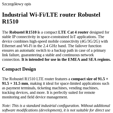
Szczegółowy opis
Industrial
Wi-Fi
/LTE
router
Robustel
R1510
The
Robustel R1510 i
s a compact
LTE Cat 4
router
designed for
stable IP connectivity in space-constrained
IoT
applications. The
device combines high-speed mobile connectivity (4G/
3G
/
2G
) with
Ethernet
and
Wi-Fi
in the 2.4 GHz band. The failover function
ensures an automatic
switch
to a backup path in case of a primary
link failure, guaranteeing a stable and continuous network
connection.
It is intended for use in the EMEA and SEA regions.
Compact Design
The Robustel R1510 LTE
router
features a
compact size of 91.5 ×
91.5 × 31.5 mm
, making it ideal for space-limited applications such
as payment terminals, ticketing machines, vending machines,
tracking devices, and more. It is perfectly suited for remote
monitoring and field device management.
Note: This is a standard industrial configuration. Without additional
software modifications (development), it is not suitable for direct use