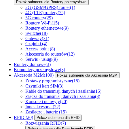
Pokaż submenu dla Routery przemysłowe
2G (GSM/GPRS) router
(1)
4G (LTE) routery
(75)
5G routery
(29)
Routery Wi-Fi
(15)
Routery ethernetowe
(9)
Switche
(18)
Gateway
(31)
Czujniki
(4)
Access point
(8)
Akcesoria do routerów
(12)
Serwis - usługi
(9)
Routery domowe
(3)
Komputery przemysłowe
(3)
Akcesoria M2M
(100)
Pokaż submenu dla Akcesoria M2M
Zestawy programistyczne
(15)
Czytniki kart SIM
(3)
Kable do transmisji danych i zasilania
(15)
Złącza do transmisji danych i zasilania
(8)
Konsole i uchwyty
(20)
Inne akcesoria
(22)
Zasilacze i baterie
(15)
RFID
(20)
Pokaż submenu dla RFID
Rozwiązania RFID
(7)
Pokaż submenu dla Rozwiązania RFID