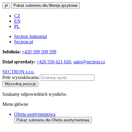
pl
Pokaż submenu dla Wersje językowe
CZ
EN
PL
Sectron Industrial
Sectron.pl
Infolinia:
+420 599 509 599
Dział sprzedaży:
+420 556 621 020
,
sales@sectron.cz
SECTRON s.r.o.
Pole wyszukiwania
Wyszukaj pozycje
Szukamy odpowiednich wyników.
Menu główne
Oferta asortymentowa
Pokaż submenu dla Oferta asortymentowa