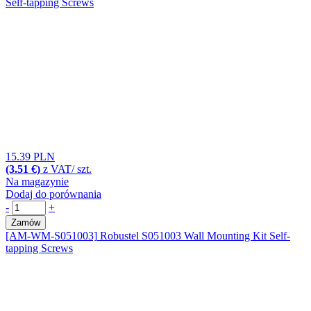
Self-tapping Screws
15.39 PLN
(3.51 €)
z VAT/ szt.
Na magazynie
Dodaj do porównania
-
+
Zamów
[AM-WM-S051003]
Robustel S051003 Wall Mounting Kit Self-
tapping Screws