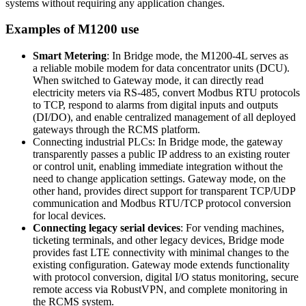
systems without requiring any application changes.
Examples of M1200 use
Smart Metering
: In Bridge mode, the M1200-4L serves as
a reliable mobile
modem
for data concentrator units (DCU).
When switched to
Gateway
mode, it can directly read
electricity meters via RS-485, convert
Modbus
RTU protocols
to TCP, respond to alarms from digital inputs and outputs
(DI/DO), and enable centralized management of all deployed
gateways through the RCMS platform.
Connecting industrial PLCs: In Bridge mode, the
gateway
transparently passes a public IP address to an existing
router
or control unit, enabling immediate integration without the
need to change application settings.
Gateway
mode, on the
other hand, provides direct support for transparent TCP/UDP
communication and
Modbus
RTU/TCP protocol conversion
for local devices.
Connecting legacy serial devices
: For vending machines,
ticketing terminals, and other legacy devices, Bridge mode
provides fast LTE connectivity with minimal changes to the
existing configuration.
Gateway
mode extends functionality
with protocol conversion, digital I/O status monitoring, secure
remote access via RobustVPN, and complete monitoring in
the RCMS system.