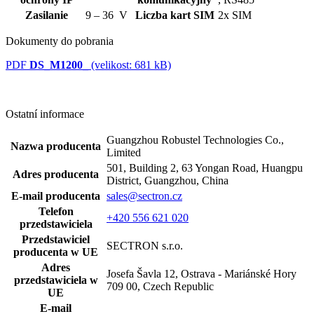
Zasilanie
9 – 36 V
Liczba kart SIM
2x SIM
Dokumenty do pobrania
PDF
DS_M1200_
(velikost: 681 kB)
Ostatní informace
Guangzhou Robustel Technologies Co.,
Nazwa producenta
Limited
501, Building 2, 63 Yongan Road, Huangpu
Adres producenta
District, Guangzhou, China
E-mail producenta
sales@sectron.cz
Telefon
+420 556 621 020
przedstawiciela
Przedstawiciel
SECTRON s.r.o.
producenta w UE
Adres
Josefa Šavla 12, Ostrava - Mariánské Hory
przedstawiciela w
709 00, Czech Republic
UE
E-mail