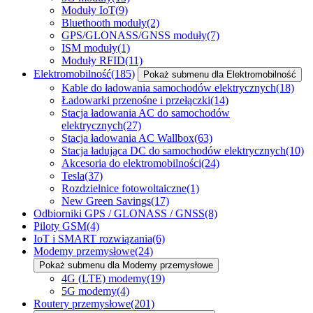
Moduły IoT
(9)
Bluethooth moduły
(2)
GPS/GLONASS/GNSS moduły
(7)
ISM moduły
(1)
Moduły RFID
(11)
Elektromobilność
(185)
Pokaż submenu dla Elektromobilność
Kable do ładowania samochodów elektrycznych
(18)
Ładowarki przenośne i przełączki
(14)
Stacja ładowania AC do samochodów
elektrycznych
(27)
Stacja ładowania AC Wallbox
(63)
Stacja ładująca DC do samochodów elektrycznych
(10)
Akcesoria do elektromobilności
(24)
Tesla
(37)
Rozdzielnice fotowoltaiczne
(1)
New Green Savings
(17)
Odbiorniki GPS / GLONASS / GNSS
(8)
Piloty GSM
(4)
IoT i SMART rozwiązania
(6)
Modemy przemysłowe
(24)
Pokaż submenu dla Modemy przemysłowe
4G (LTE) modemy
(19)
5G modemy
(4)
Routery przemysłowe
(201)