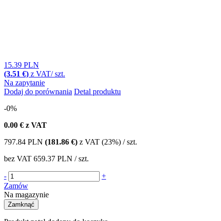
15.39 PLN
(3.51 €)
z VAT/ szt.
Na zapytanie
Dodaj do porównania
Detal produktu
-0%
0.00
€ z VAT
797.84
PLN
(181.86 €)
z VAT (23%) / szt.
bez VAT
659.37 PLN
/ szt.
-
+
Zamów
Na magazynie
Zamknąć