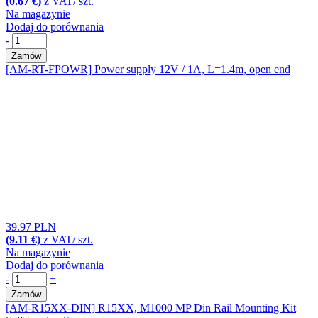
(0.67 €)
z VAT/ szt.
Na magazynie
Dodaj do porównania
-
+
Zamów
[AM-RT-FPOWR]
Power supply 12V / 1A, L=1.4m, open end
39.97 PLN
(9.11 €)
z VAT/ szt.
Na magazynie
Dodaj do porównania
-
+
Zamów
[AM-R15XX-DIN]
R15XX, M1000 MP Din Rail Mounting Kit