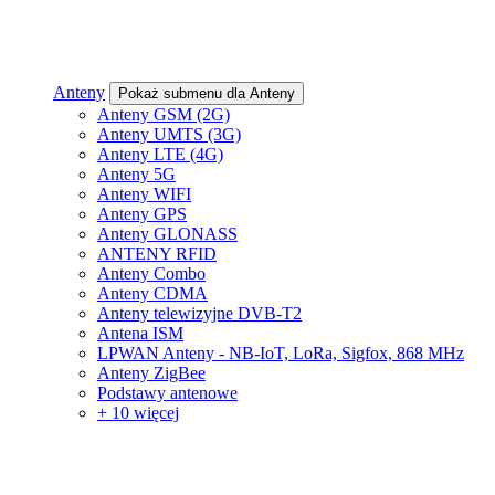
Anteny
Pokaż submenu dla Anteny
Anteny GSM (2G)
Anteny UMTS (3G)
Anteny LTE (4G)
Anteny 5G
Anteny WIFI
Anteny GPS
Anteny GLONASS
ANTENY RFID
Anteny Combo
Anteny CDMA
Anteny telewizyjne DVB-T2
Antena ISM
LPWAN Anteny - NB-IoT, LoRa, Sigfox, 868 MHz
Anteny ZigBee
Podstawy antenowe
+ 10 więcej