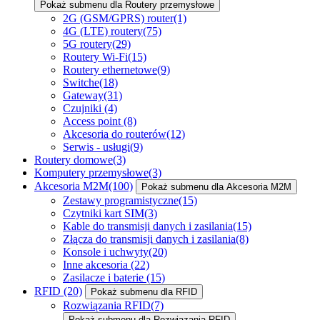
Pokaż submenu dla Routery przemysłowe
2G (GSM/GPRS) router
(1)
4G (LTE) routery
(75)
5G routery
(29)
Routery Wi-Fi
(15)
Routery ethernetowe
(9)
Switche
(18)
Gateway
(31)
Czujniki
(4)
Access point
(8)
Akcesoria do routerów
(12)
Serwis - usługi
(9)
Routery domowe
(3)
Komputery przemysłowe
(3)
Akcesoria M2M
(100)
Pokaż submenu dla Akcesoria M2M
Zestawy programistyczne
(15)
Czytniki kart SIM
(3)
Kable do transmisji danych i zasilania
(15)
Złącza do transmisji danych i zasilania
(8)
Konsole i uchwyty
(20)
Inne akcesoria
(22)
Zasilacze i baterie
(15)
RFID
(20)
Pokaż submenu dla RFID
Rozwiązania RFID
(7)
Pokaż submenu dla Rozwiązania RFID