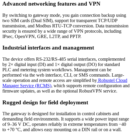
Advanced networking features and
VPN
By switching to
gateway
mode, you gain connection backup using
two SIM cards (Dual SIM), support for transparent TCP/UDP
transmission, and
Modbus
RTU-TCP conversion. Data transmission
security is ensured by a wide range of
VPN
protocols, including
IPsec, OpenVPN, GRE, L2TP, and PPTP.
Industrial interfaces and management
The device offers RS-232/RS-485 serial interfaces, complemented
by 2× digital input (DI) and 1× digital output (DO) for standard
PLC and metering system workflows. Management can be
performed via the web interface, CLI, or SMS commands. Large-
scale operation and remote access are simplified by
Robustel
Cloud
Manager Service (RCMS)
, which supports remote configuration and
firmware
updates, as well as the optional RobustVPN service.
Rugged design for field deployment
The
gateway
is designed for installation in control cabinets and
demanding field environments. It supports a wide power input range
of 9–36 V DC, operates reliably in extreme temperatures from −40
to +70 °C, and allows easy mounting on a DIN rail or on a wall.