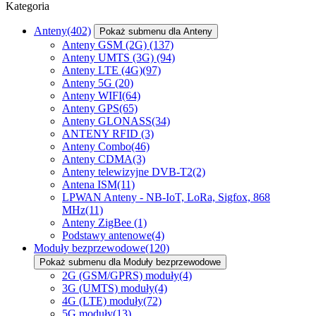
Kategoria
Anteny
(402)
Pokaż submenu dla Anteny
Anteny GSM (2G)
(137)
Anteny UMTS (3G)
(94)
Anteny LTE (4G)
(97)
Anteny 5G
(20)
Anteny WIFI
(64)
Anteny GPS
(65)
Anteny GLONASS
(34)
ANTENY RFID
(3)
Anteny Combo
(46)
Anteny CDMA
(3)
Anteny telewizyjne DVB-T2
(2)
Antena ISM
(11)
LPWAN Anteny - NB-IoT, LoRa, Sigfox, 868
MHz
(11)
Anteny ZigBee
(1)
Podstawy antenowe
(4)
Moduły bezprzewodowe
(120)
Pokaż submenu dla Moduły bezprzewodowe
2G (GSM/GPRS) moduły
(4)
3G (UMTS) moduły
(4)
4G (LTE) moduły
(72)
5G moduły
(13)