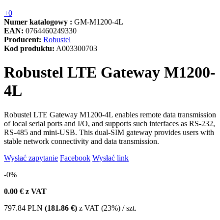
+0
Numer katalogowy :
GM-M1200-4L
EAN:
0764460249330
Producent:
Robustel
Kod produktu:
A003300703
Robustel LTE Gateway M1200-
4L
Robustel LTE Gateway M1200-4L enables remote data transmission
of local serial ports and I/O, and supports such interfaces as RS-232,
RS-485 and mini-USB. This dual-SIM gateway provides users with
stable network connectivity and data transmission.
Wysłać zapytanie
Facebook
Wysłać link
-0%
0.00
€ z VAT
797.84
PLN
(181.86 €)
z VAT (23%) / szt.