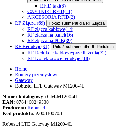
RFID tagi
(6)
CZYTNIKI RFID
(11)
AKCESORIA RFID
(2)
RF Złącza
(69)
Pokaż submenu dla RF Złącza
RF złącza kablowe
(14)
RF złącza na panel
(16)
RF złącza na PCB
(39)
RF Redukcje
(91)
Pokaż submenu dla RF Redukcje
RF Redukcje kablowe/przedłużenia
(72)
RF Konektorowe redukcje
(18)
Home
Routery przemysłowe
Gateway
Robustel LTE Gateway M1200-4L
Numer katalogowy :
GM-M1200-4L
EAN:
0764460249330
Producent:
Robustel
Kod produktu:
A003300703
Robustel LTE Gateway M1200-4L