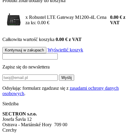
Produkt zotał dodany do koszyka
x Robustel LTE Gateway M1200-4L
Cena
0.00
€
z
za ks: 0.00 €
VAT
Całkowita wartość koszyka
0.00 € z VAT
Wyświetlić koszyk
Kontynuuj w zakupach
Zapisz się do newslettera
Wyślij
Odsyłając formularz zgadzasz się z
zasadami ochrony danych
osobowych
.
Siedziba
SECTRON s.r.o.
Josefa Šavla 12
Ostrava - Mariánské Hory 709 00
Czechy