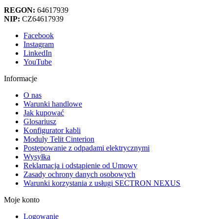
REGON:
64617939
NIP:
CZ64617939
Facebook
Instagram
LinkedIn
YouTube
Informacje
O nas
Warunki handlowe
Jak kupować
Glosariusz
Konfigurator kabli
Moduly Telit Cinterion
Postępowanie z odpadami elektrycznymi
Wysyłka
Reklamacja i odstąpienie od Umowy
Zasady ochrony danych osobowych
Warunki korzystania z usługi SECTRON NEXUS
Moje konto
Logowanie