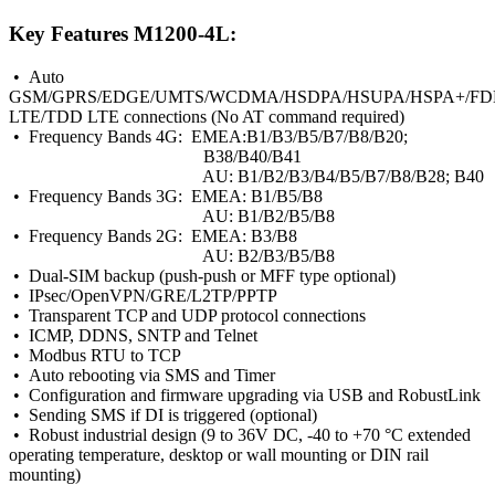
Key Features M1200-4L:
• Auto
GSM
/GPRS/EDGE/UMTS/WCDMA/HSDPA/HSUPA/HSPA+/F
LTE/TDD LTE connections (No AT command required)
• Frequency Bands 4G: EMEA:B1/B3/B5/B7/B8/B20;
B38/B40/B41
AU: B1/B2/B3/B4/B5/B7/B8/B28; B40
• Frequency Bands
3G
: EMEA: B1/B5/B8
AU: B1/B2/B5/B8
• Frequency Bands
2G
: EMEA: B3/B8
AU: B2/B3/B5/B8
• Dual-SIM backup (push-push or MFF type optional)
• IPsec/OpenVPN/GRE/L2TP/PPTP
• Transparent TCP and UDP protocol connections
• ICMP, DDNS, SNTP and Telnet
•
Modbus
RTU to TCP
• Auto rebooting via SMS and Timer
• Configuration and
firmware
upgrading via USB and RobustLink
• Sending SMS if DI is triggered (optional)
• Robust industrial design (9 to 36V DC, -40 to +70 °C extended
operating temperature, desktop or wall mounting or DIN rail
mounting)