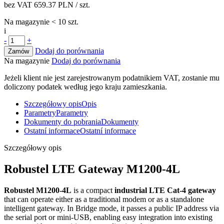
bez VAT
659.37 PLN
/ szt.
Na magazynie < 10 szt.
i
-
+
Dodaj do porównania
Zamów
Na magazynie
Dodaj do porównania
Jeżeli klient nie jest zarejestrowanym podatnikiem VAT, zostanie mu
doliczony podatek według jego kraju zamieszkania.
Szczegółowy opis
Opis
Parametry
Parametry
Dokumenty do pobrania
Dokumenty
Ostatní informace
Ostatní informace
Szczegółowy opis
Robustel LTE
Gateway
M1200-4L
Robustel M1200-4L
is a compact
industrial LTE Cat-4
gateway
that can operate either as a traditional
modem
or as a standalone
intelligent
gateway
. In Bridge mode, it passes a public IP address via
the serial port or mini-USB, enabling easy integration into existing