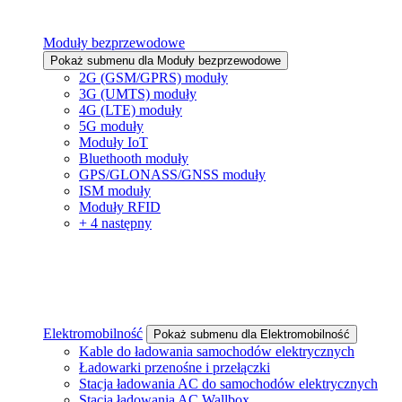
Moduły bezprzewodowe
Pokaż submenu dla Moduły bezprzewodowe
2G (GSM/GPRS) moduły
3G (UMTS) moduły
4G (LTE) moduły
5G moduły
Moduły IoT
Bluethooth moduły
GPS/GLONASS/GNSS moduły
ISM moduły
Moduły RFID
+ 4 następny
Elektromobilność
Pokaż submenu dla Elektromobilność
Kable do ładowania samochodów elektrycznych
Ładowarki przenośne i przełączki
Stacja ładowania AC do samochodów elektrycznych
Stacja ładowania AC Wallbox