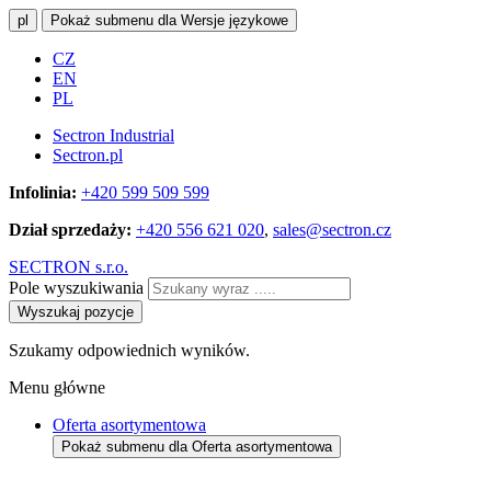
pl
Pokaż submenu dla Wersje językowe
CZ
EN
PL
Sectron Industrial
Sectron.pl
Infolinia:
+420 599 509 599
Dział sprzedaży:
+420 556 621 020
,
sales@sectron.cz
SECTRON s.r.o.
Pole wyszukiwania
Wyszukaj pozycje
Szukamy odpowiednich wyników.
Menu główne
Oferta asortymentowa
Pokaż submenu dla Oferta asortymentowa