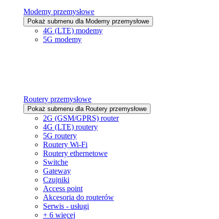
Modemy przemysłowe
Pokaż submenu dla Modemy przemysłowe
4G (LTE) modemy
5G modemy
Routery przemysłowe
Pokaż submenu dla Routery przemysłowe
2G (GSM/GPRS) router
4G (LTE) routery
5G routery
Routery Wi-Fi
Routery ethernetowe
Switche
Gateway
Czujniki
Access point
Akcesoria do routerów
Serwis - usługi
+ 6 więcej