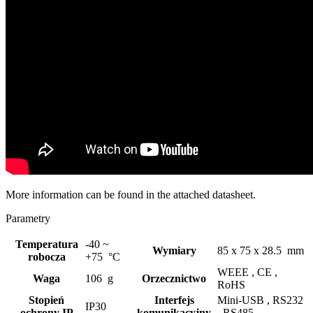
More information can be found in the attached datasheet.
Parametry
Temperatura
-40 ~
Wymiary
85 x 75 x 28.5 mm
robocza
+75 °C
WEEE ,
CE ,
Waga
106 g
Orzecznictwo
RoHS
Stopień
Interfejs
Mini-USB ,
RS232
IP30
ochrony IP
komunikacyjny
,
RS485