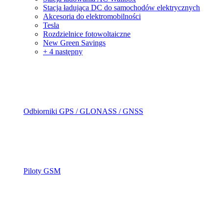
Stacja ładująca DC do samochodów elektrycznych
Akcesoria do elektromobilności
Tesla
Rozdzielnice fotowoltaiczne
New Green Savings
+ 4 następny
Odbiorniki GPS / GLONASS / GNSS
Piloty GSM