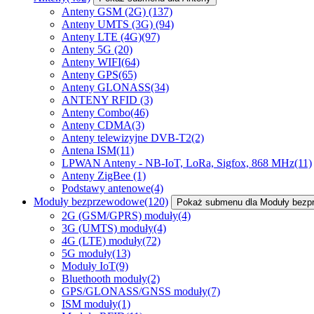
Anteny GSM (2G)
(137)
Anteny UMTS (3G)
(94)
Anteny LTE (4G)
(97)
Anteny 5G
(20)
Anteny WIFI
(64)
Anteny GPS
(65)
Anteny GLONASS
(34)
ANTENY RFID
(3)
Anteny Combo
(46)
Anteny CDMA
(3)
Anteny telewizyjne DVB-T2
(2)
Antena ISM
(11)
LPWAN Anteny - NB-IoT, LoRa, Sigfox, 868 MHz
(11)
Anteny ZigBee
(1)
Podstawy antenowe
(4)
Moduły bezprzewodowe
(120)
Pokaż submenu dla Moduły bez
2G (GSM/GPRS) moduły
(4)
3G (UMTS) moduły
(4)
4G (LTE) moduły
(72)
5G moduły
(13)
Moduły IoT
(9)
Bluethooth moduły
(2)
GPS/GLONASS/GNSS moduły
(7)
ISM moduły
(1)