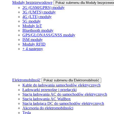
Moduły bezprzewodowe
Pokaż submenu dla Moduły bezprzewo
2G (GSM/GPRS) moduły
3G (UMTS) moduły
4G (LTE) moduły
5G moduły
Moduły IoT
Bluethooth moduły
GPS/GLONASS/GNSS moduły
ISM moduły
Moduły RFID
+ 4 następny
Elektromobilność
Pokaż submenu dla Elektromobilność
Kable do ładowania samochodów elektrycznych
Ładowarki przenośne i przełączki
Stacja ładowania AC do samochodów elektrycznych
Stacja ładowania AC Wallbox
Stacja ładująca DC do samochodów elektrycznych
Akcesoria do elektromobilności
Tesla