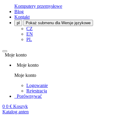
Komputery przemysłowe
Blog
Kontakt
pl
Pokaż submenu dla Wersje językowe
CZ
EN
PL
Moje konto
Moje konto
Moje konto
Logowanie
Rejestracja
Porównywać
0
0 €
Koszyk
Katalog anten