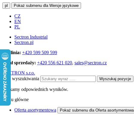
pl
Pokaż submenu dla Wersje językowe
CZ
EN
PL
Sectron Industrial
Sectron.pl
Infolinia:
+420 599 509 599
Dział sprzedaży:
+420 556 621 020
,
sales@sectron.cz
SECTRON s.r.o.
Pole wyszukiwania
Wyszukaj pozycje
Szukamy odpowiednich wyników.
Menu główne
Oferta asortymentowa
Pokaż submenu dla Oferta asortymentowa