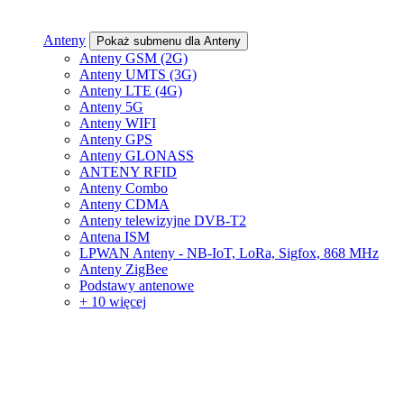
Anteny
Pokaż submenu dla Anteny
Anteny GSM (2G)
Anteny UMTS (3G)
Anteny LTE (4G)
Anteny 5G
Anteny WIFI
Anteny GPS
Anteny GLONASS
ANTENY RFID
Anteny Combo
Anteny CDMA
Anteny telewizyjne DVB-T2
Antena ISM
LPWAN Anteny - NB-IoT, LoRa, Sigfox, 868 MHz
Anteny ZigBee
Podstawy antenowe
+ 10 więcej