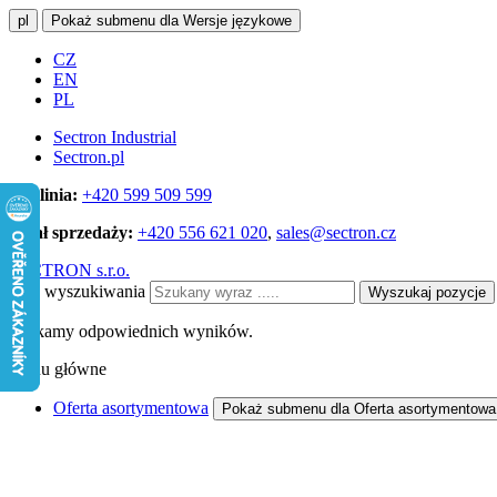
pl
Pokaż submenu dla Wersje językowe
CZ
EN
PL
Sectron Industrial
Sectron.pl
Infolinia:
+420 599 509 599
Dział sprzedaży:
+420 556 621 020
,
sales@sectron.cz
SECTRON s.r.o.
Pole wyszukiwania
Wyszukaj pozycje
Szukamy odpowiednich wyników.
Menu główne
Oferta asortymentowa
Pokaż submenu dla Oferta asortymentowa