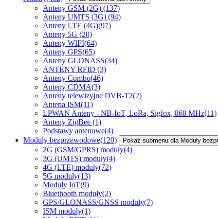
Anteny GSM (2G)
(137)
Anteny UMTS (3G)
(94)
Anteny LTE (4G)
(97)
Anteny 5G
(20)
Anteny WIFI
(64)
Anteny GPS
(65)
Anteny GLONASS
(34)
ANTENY RFID
(3)
Anteny Combo
(46)
Anteny CDMA
(3)
Anteny telewizyjne DVB-T2
(2)
Antena ISM
(11)
LPWAN Anteny - NB-IoT, LoRa, Sigfox, 868 MHz
(11)
Anteny ZigBee
(1)
Podstawy antenowe
(4)
Moduły bezprzewodowe
(120)
Pokaż submenu dla Moduły bez
2G (GSM/GPRS) moduły
(4)
3G (UMTS) moduły
(4)
4G (LTE) moduły
(72)
5G moduły
(13)
Moduły IoT
(9)
Bluethooth moduły
(2)
GPS/GLONASS/GNSS moduły
(7)
ISM moduły
(1)