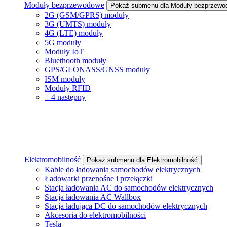
Moduły bezprzewodowe
Pokaż submenu dla Moduły bezprzewo
2G (GSM/GPRS) moduły
3G (UMTS) moduły
4G (LTE) moduły
5G moduły
Moduły IoT
Bluethooth moduły
GPS/GLONASS/GNSS moduły
ISM moduły
Moduły RFID
+ 4 następny
Elektromobilność
Pokaż submenu dla Elektromobilność
Kable do ładowania samochodów elektrycznych
Ładowarki przenośne i przełączki
Stacja ładowania AC do samochodów elektrycznych
Stacja ładowania AC Wallbox
Stacja ładująca DC do samochodów elektrycznych
Akcesoria do elektromobilności
Tesla