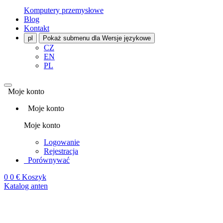
Komputery przemysłowe
Blog
Kontakt
pl
Pokaż submenu dla Wersje językowe
CZ
EN
PL
Moje konto
Moje konto
Moje konto
Logowanie
Rejestracja
Porównywać
0
0 €
Koszyk
Katalog anten