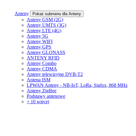
Anteny
Pokaż submenu dla Anteny
Anteny GSM (2G)
Anteny UMTS (3G)
Anteny LTE (4G)
Anteny 5G
Anteny WIFI
Anteny GPS
Anteny GLONASS
ANTENY RFID
Anteny Combo
Anteny CDMA
Anteny telewizyjne DVB-T2
Antena ISM
LPWAN Anteny - NB-IoT, LoRa, Sigfox, 868 MHz
Anteny ZigBee
Podstawy antenowe
+ 10 więcej