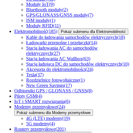
Moduły IoT
(9)
Bluethooth moduły
(2)
GPS/GLONASS/GNSS moduły
(7)
ISM moduły
(1)
Moduły RFID
(11)
Elektromobilność
(185)
Pokaż submenu dla Elektromobilność
Kable do ładowania samochodów elektrycznych
(18)
Ładowarki przenośne i przełączki
(14)
Stacja ładowania AC do samochodów
elektrycznych
(27)
Stacja ładowania AC Wallbox
(63)
Stacja ładująca DC do samochodów elektrycznych
(10)
Akcesoria do elektromobilności
(24)
Tesla
(37)
Rozdzielnice fotowoltaiczne
(1)
New Green Savings
(17)
Odbiorniki GPS / GLONASS / GNSS
(8)
Piloty GSM
(4)
IoT i SMART rozwiązania
(6)
Modemy przemysłowe
(24)
Pokaż submenu dla Modemy przemysłowe
4G (LTE) modemy
(19)
5G modemy
(4)
Routery przemysłowe
(201)