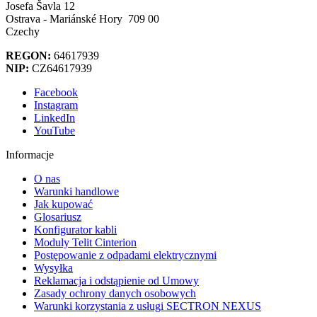
Josefa Šavla 12
Ostrava - Mariánské Hory 709 00
Czechy
REGON:
64617939
NIP:
CZ64617939
Facebook
Instagram
LinkedIn
YouTube
Informacje
O nas
Warunki handlowe
Jak kupować
Glosariusz
Konfigurator kabli
Moduly Telit Cinterion
Postępowanie z odpadami elektrycznymi
Wysyłka
Reklamacja i odstąpienie od Umowy
Zasady ochrony danych osobowych
Warunki korzystania z usługi SECTRON NEXUS