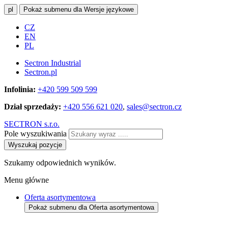
pl
Pokaż submenu dla Wersje językowe
CZ
EN
PL
Sectron Industrial
Sectron.pl
Infolinia:
+420 599 509 599
Dział sprzedaży:
+420 556 621 020
,
sales@sectron.cz
SECTRON s.r.o.
Pole wyszukiwania
Wyszukaj pozycje
Szukamy odpowiednich wyników.
Menu główne
Oferta asortymentowa
Pokaż submenu dla Oferta asortymentowa