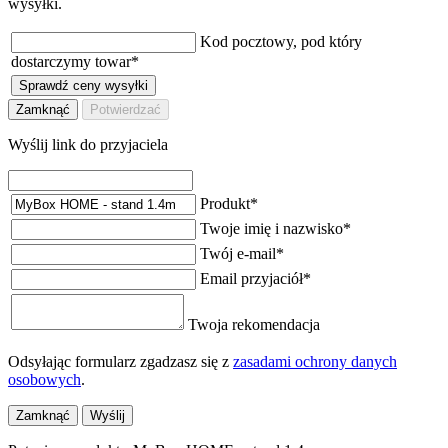
wysyłki.
Kod pocztowy, pod który
dostarczymy towar
*
Sprawdź ceny wysyłki
Zamknąć
Potwierdzać
Wyślij link do przyjaciela
Produkt
*
Twoje imię i nazwisko
*
Twój e-mail
*
Email przyjaciół
*
Twoja rekomendacja
Odsyłając formularz zgadzasz się z
zasadami ochrony danych
osobowych
.
Zamknąć
Wyślij