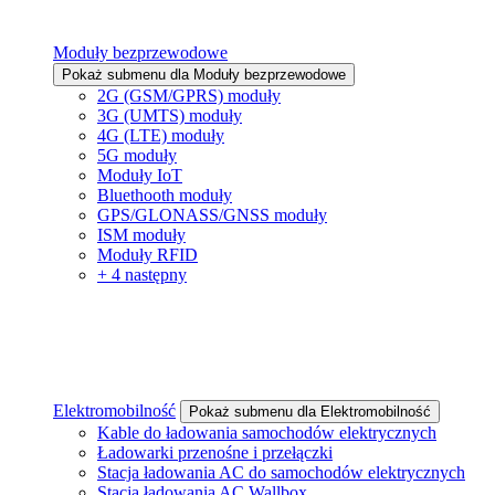
Moduły bezprzewodowe
Pokaż submenu dla Moduły bezprzewodowe
2G (GSM/GPRS) moduły
3G (UMTS) moduły
4G (LTE) moduły
5G moduły
Moduły IoT
Bluethooth moduły
GPS/GLONASS/GNSS moduły
ISM moduły
Moduły RFID
+ 4 następny
Elektromobilność
Pokaż submenu dla Elektromobilność
Kable do ładowania samochodów elektrycznych
Ładowarki przenośne i przełączki
Stacja ładowania AC do samochodów elektrycznych
Stacja ładowania AC Wallbox