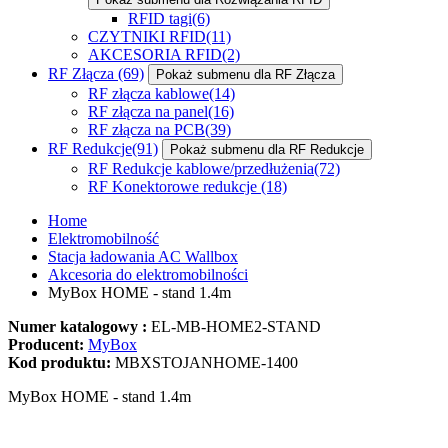
RFID tagi
(6)
CZYTNIKI RFID
(11)
AKCESORIA RFID
(2)
RF Złącza
(69)
Pokaż submenu dla RF Złącza
RF złącza kablowe
(14)
RF złącza na panel
(16)
RF złącza na PCB
(39)
RF Redukcje
(91)
Pokaż submenu dla RF Redukcje
RF Redukcje kablowe/przedłużenia
(72)
RF Konektorowe redukcje
(18)
Home
Elektromobilność
Stacja ładowania AC Wallbox
Akcesoria do elektromobilności
MyBox HOME - stand 1.4m
Numer katalogowy :
EL-MB-HOME2-STAND
Producent:
MyBox
Kod produktu:
MBXSTOJANHOME-1400
MyBox HOME - stand 1.4m