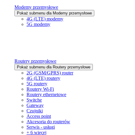
Modemy przemysłowe
Pokaż submenu dla Modemy przemysłowe
4G (LTE) modemy
5G modemy
Routery przemysłowe
Pokaż submenu dla Routery przemysłowe
2G (GSM/GPRS) router
4G (LTE) routery
5G routery
Routery Wi-Fi
Routery ethernetowe
Switche
Gateway
Czujniki
Access point
Akcesoria do routerów
Serwis - usługi
+ 6 więcej