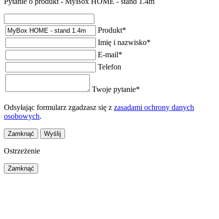
Pytanie o produkt - MyBox HOME - stand 1.4m
Produkt
*
Imię i nazwisko
*
E-mail
*
Telefon
Twoje pytanie
*
Odsyłając formularz zgadzasz się z
zasadami ochrony danych
osobowych
.
Zamknąć
Wyślij
Ostrzeżenie
Zamknąć