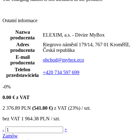
Ostatní informace
Nazwa
ELEXIM, a.s. - Divize MyBox
producenta
Adres
Riegrovo náměstí 179/14, 767 01 Kroměříž,
producenta
Česká republika
E-mail
obchod@mybox.eco
producenta
Telefon
+420 734 597 699
przedstawiciela
-0%
0.00
€ z VAT
2 376.89
PLN
(541.80 €)
z VAT (23%) / szt.
bez VAT
1 964.38 PLN
/ szt.
-
+
Zamów