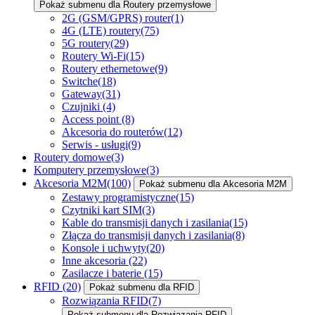
Pokaż submenu dla Routery przemysłowe
2G (GSM/GPRS) router
(1)
4G (LTE) routery
(75)
5G routery
(29)
Routery Wi-Fi
(15)
Routery ethernetowe
(9)
Switche
(18)
Gateway
(31)
Czujniki
(4)
Access point
(8)
Akcesoria do routerów
(12)
Serwis - usługi
(9)
Routery domowe
(3)
Komputery przemysłowe
(3)
Akcesoria M2M
(100)
Pokaż submenu dla Akcesoria M2M
Zestawy programistyczne
(15)
Czytniki kart SIM
(3)
Kable do transmisji danych i zasilania
(15)
Złącza do transmisji danych i zasilania
(8)
Konsole i uchwyty
(20)
Inne akcesoria
(22)
Zasilacze i baterie
(15)
RFID
(20)
Pokaż submenu dla RFID
Rozwiązania RFID
(7)
Pokaż submenu dla Rozwiązania RFID