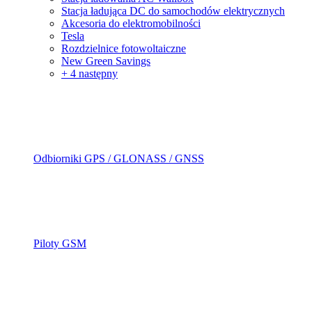
Stacja ładująca DC do samochodów elektrycznych
Akcesoria do elektromobilności
Tesla
Rozdzielnice fotowoltaiczne
New Green Savings
+ 4 następny
Odbiorniki GPS / GLONASS / GNSS
Piloty GSM