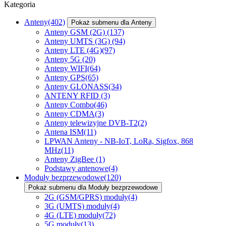
Kategoria
Anteny
(402)
Pokaż submenu dla Anteny
Anteny GSM (2G)
(137)
Anteny UMTS (3G)
(94)
Anteny LTE (4G)
(97)
Anteny 5G
(20)
Anteny WIFI
(64)
Anteny GPS
(65)
Anteny GLONASS
(34)
ANTENY RFID
(3)
Anteny Combo
(46)
Anteny CDMA
(3)
Anteny telewizyjne DVB-T2
(2)
Antena ISM
(11)
LPWAN Anteny - NB-IoT, LoRa, Sigfox, 868
MHz
(11)
Anteny ZigBee
(1)
Podstawy antenowe
(4)
Moduły bezprzewodowe
(120)
Pokaż submenu dla Moduły bezprzewodowe
2G (GSM/GPRS) moduły
(4)
3G (UMTS) moduły
(4)
4G (LTE) moduły
(72)
5G moduły
(13)