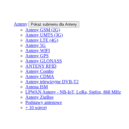
Anteny
Pokaż submenu dla Anteny
Anteny GSM (2G)
Anteny UMTS (3G)
Anteny LTE (4G)
Anteny 5G
Anteny WIFI
Anteny GPS
Anteny GLONASS
ANTENY RFID
Anteny Combo
Anteny CDMA
Anteny telewizyjne DVB-T2
Antena ISM
LPWAN Anteny - NB-IoT, LoRa, Sigfox, 868 MHz
Anteny ZigBee
Podstawy antenowe
+ 10 więcej