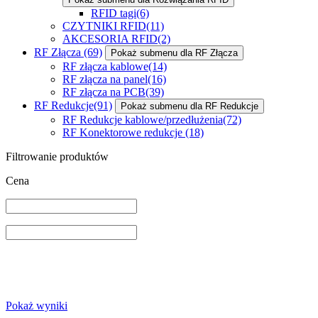
RFID tagi
(6)
CZYTNIKI RFID
(11)
AKCESORIA RFID
(2)
RF Złącza
(69)
Pokaż submenu dla RF Złącza
RF złącza kablowe
(14)
RF złącza na panel
(16)
RF złącza na PCB
(39)
RF Redukcje
(91)
Pokaż submenu dla RF Redukcje
RF Redukcje kablowe/przedłużenia
(72)
RF Konektorowe redukcje
(18)
Filtrowanie produktów
Cena
Pokaż wyniki