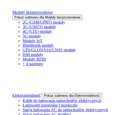
Moduły bezprzewodowe
Pokaż submenu dla Moduły bezprzewodowe
2G (GSM/GPRS) moduły
3G (UMTS) moduły
4G (LTE) moduły
5G moduły
Moduły IoT
Bluethooth moduły
GPS/GLONASS/GNSS moduły
ISM moduły
Moduły RFID
+ 4 następny
Elektromobilność
Pokaż submenu dla Elektromobilność
Kable do ładowania samochodów elektrycznych
Ładowarki przenośne i przełączki
Stacja ładowania AC do samochodów elektrycznych
Stacja ładowania AC Wallbox