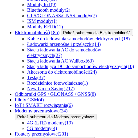
Moduły IoT
(9)
Bluethooth moduły
(2)
GPS/GLONASS/GNSS moduły
(7)
ISM moduły
(1)
Moduły RFID
(11)
Elektromobilność
(185)
Pokaż submenu dla Elektromobilność
Kable do ładowania samochodów elektrycznych
(18)
Ładowarki przenośne i przełączki
(14)
Stacja ładowania AC do samochodów
elektrycznych
(27)
Stacja ładowania AC Wallbox
(63)
Stacja ładująca DC do samochodów elektrycznych
(10)
Akcesoria do elektromobilności
(24)
Tesla
(37)
Rozdzielnice fotowoltaiczne
(1)
New Green Savings
(17)
Odbiorniki GPS / GLONASS / GNSS
(8)
Piloty GSM
(4)
IoT i SMART rozwiązania
(6)
Modemy przemysłowe
(24)
Pokaż submenu dla Modemy przemysłowe
4G (LTE) modemy
(19)
5G modemy
(4)
Routery przemysłowe
(201)