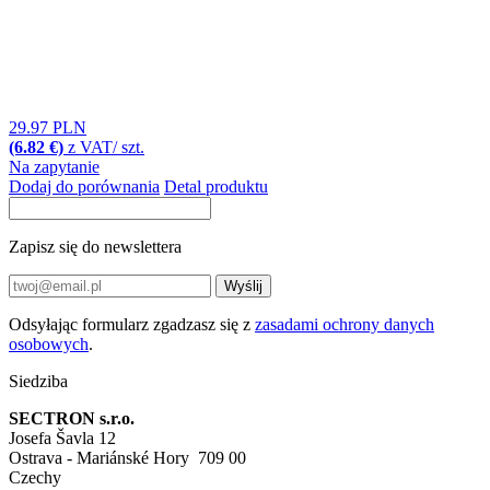
29.97 PLN
(6.82 €)
z VAT/ szt.
Na zapytanie
Dodaj do porównania
Detal produktu
Zapisz się do newslettera
Wyślij
Odsyłając formularz zgadzasz się z
zasadami ochrony danych
osobowych
.
Siedziba
SECTRON s.r.o.
Josefa Šavla 12
Ostrava - Mariánské Hory 709 00
Czechy