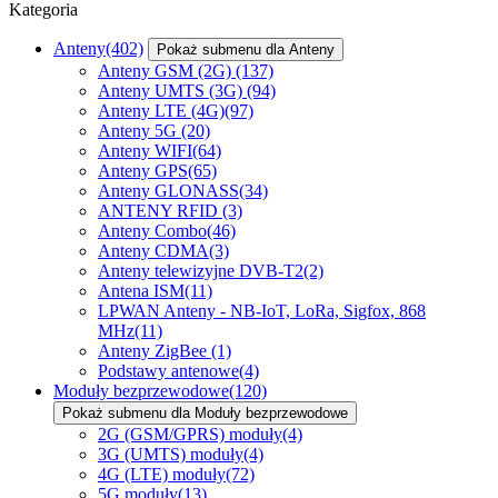
Kategoria
Anteny
(402)
Pokaż submenu dla Anteny
Anteny GSM (2G)
(137)
Anteny UMTS (3G)
(94)
Anteny LTE (4G)
(97)
Anteny 5G
(20)
Anteny WIFI
(64)
Anteny GPS
(65)
Anteny GLONASS
(34)
ANTENY RFID
(3)
Anteny Combo
(46)
Anteny CDMA
(3)
Anteny telewizyjne DVB-T2
(2)
Antena ISM
(11)
LPWAN Anteny - NB-IoT, LoRa, Sigfox, 868
MHz
(11)
Anteny ZigBee
(1)
Podstawy antenowe
(4)
Moduły bezprzewodowe
(120)
Pokaż submenu dla Moduły bezprzewodowe
2G (GSM/GPRS) moduły
(4)
3G (UMTS) moduły
(4)
4G (LTE) moduły
(72)
5G moduły
(13)