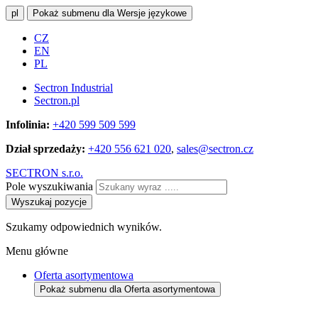
pl
Pokaż submenu dla Wersje językowe
CZ
EN
PL
Sectron Industrial
Sectron.pl
Infolinia:
+420 599 509 599
Dział sprzedaży:
+420 556 621 020
,
sales@sectron.cz
SECTRON s.r.o.
Pole wyszukiwania
Wyszukaj pozycje
Szukamy odpowiednich wyników.
Menu główne
Oferta asortymentowa
Pokaż submenu dla Oferta asortymentowa