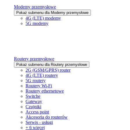
Modemy przemysłowe
Pokaż submenu dla Modemy przemysłowe
4G (LTE) modemy
5G modemy
Routery przemysłowe
Pokaż submenu dla Routery przemysłowe
2G (GSM/GPRS) router
4G (LTE) routery
5G routery
Routery Wi-Fi
Routery ethernetowe
Switche
Gateway
Czujniki
Access point
Akcesoria do routerów
Serwis - usługi
+ 6 więcej