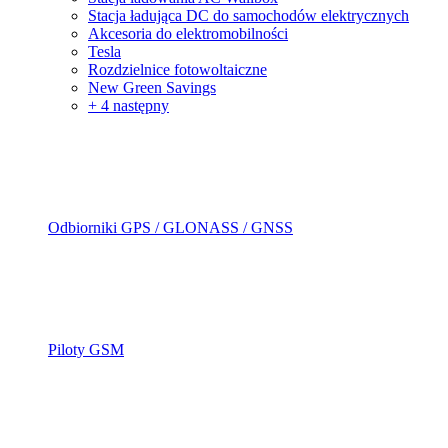
Stacja ładująca DC do samochodów elektrycznych
Akcesoria do elektromobilności
Tesla
Rozdzielnice fotowoltaiczne
New Green Savings
+ 4 następny
Odbiorniki GPS / GLONASS / GNSS
Piloty GSM