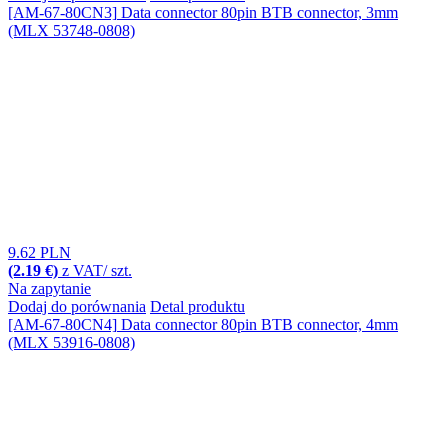
[AM-67-80CN3]
Data connector 80pin BTB connector, 3mm
(MLX 53748-0808)
9.62 PLN
(2.19 €)
z VAT/ szt.
Na zapytanie
Dodaj do porównania
Detal produktu
[AM-67-80CN4]
Data connector 80pin BTB connector, 4mm
(MLX 53916-0808)