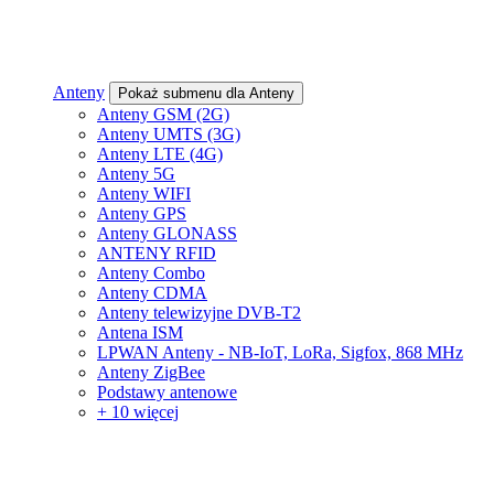
Anteny
Pokaż submenu dla Anteny
Anteny GSM (2G)
Anteny UMTS (3G)
Anteny LTE (4G)
Anteny 5G
Anteny WIFI
Anteny GPS
Anteny GLONASS
ANTENY RFID
Anteny Combo
Anteny CDMA
Anteny telewizyjne DVB-T2
Antena ISM
LPWAN Anteny - NB-IoT, LoRa, Sigfox, 868 MHz
Anteny ZigBee
Podstawy antenowe
+ 10 więcej