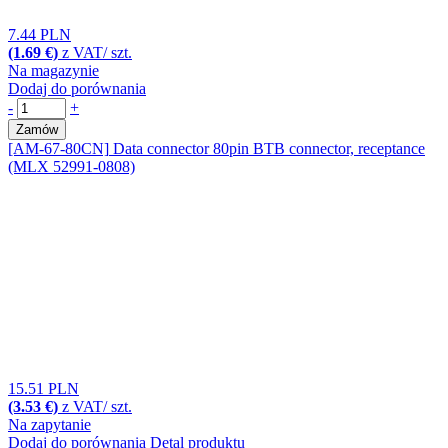
7.44 PLN
(1.69 €)
z VAT/ szt.
Na magazynie
Dodaj do porównania
-
+
Zamów
[AM-67-80CN]
Data connector 80pin BTB connector, receptance
(MLX 52991-0808)
15.51 PLN
(3.53 €)
z VAT/ szt.
Na zapytanie
Dodaj do porównania
Detal produktu