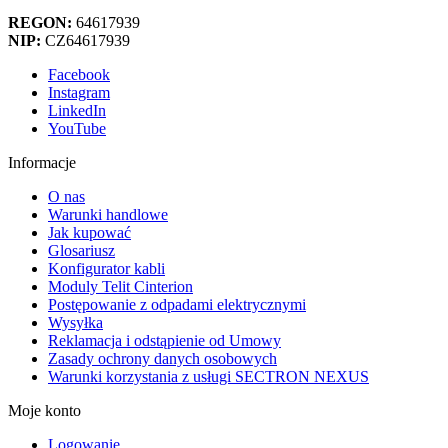
REGON:
64617939
NIP:
CZ64617939
Facebook
Instagram
LinkedIn
YouTube
Informacje
O nas
Warunki handlowe
Jak kupować
Glosariusz
Konfigurator kabli
Moduly Telit Cinterion
Postępowanie z odpadami elektrycznymi
Wysyłka
Reklamacja i odstąpienie od Umowy
Zasady ochrony danych osobowych
Warunki korzystania z usługi SECTRON NEXUS
Moje konto
Logowanie