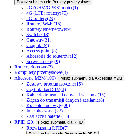
Pokaż submenu dla Routery przemysłowe
2G (GSM/GPRS) router
(1)
4G (LTE) routery
(75)
5G routery
(29)
Routery Wi-Fi
(15)
Routery ethernetowe
(9)
Switche
(18)
Gateway
(31)
Czujniki
(4)
Access point
(8)
Akcesoria do routerów
(12)
Serwis - usługi
(9)
Routery domowe
(3)
Komputery przemysłowe
(3)
Akcesoria M2M
(100)
Pokaż submenu dla Akcesoria M2M
Zestawy programistyczne
(15)
Czytniki kart SIM
(3)
Kable do transmisji danych i zasilania
(15)
Złącza do transmisji danych i zasilania
(8)
Konsole i uchwyty
(20)
Inne akcesoria
(22)
Zasilacze i baterie
(15)
RFID
(20)
Pokaż submenu dla RFID
Rozwiązania RFID
(7)
Pokaż submenu dla Rozwiązania RFID