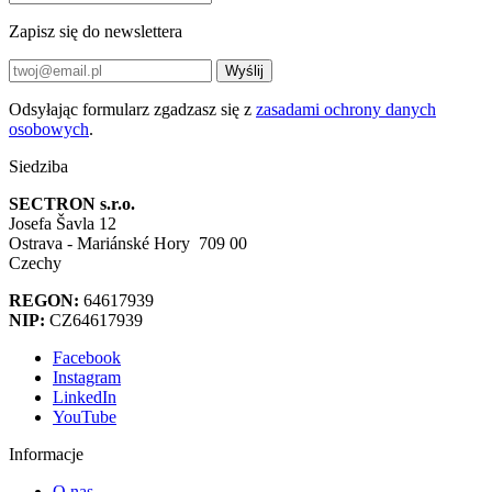
Zapisz się do newslettera
Wyślij
Odsyłając formularz zgadzasz się z
zasadami ochrony danych
osobowych
.
Siedziba
SECTRON s.r.o.
Josefa Šavla 12
Ostrava - Mariánské Hory 709 00
Czechy
REGON:
64617939
NIP:
CZ64617939
Facebook
Instagram
LinkedIn
YouTube
Informacje
O nas