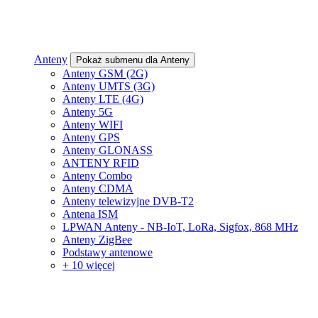
Anteny
Pokaż submenu dla Anteny
Anteny GSM (2G)
Anteny UMTS (3G)
Anteny LTE (4G)
Anteny 5G
Anteny WIFI
Anteny GPS
Anteny GLONASS
ANTENY RFID
Anteny Combo
Anteny CDMA
Anteny telewizyjne DVB-T2
Antena ISM
LPWAN Anteny - NB-IoT, LoRa, Sigfox, 868 MHz
Anteny ZigBee
Podstawy antenowe
+ 10 więcej