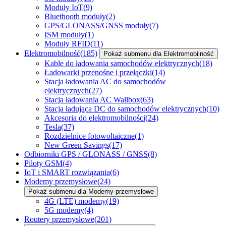
Moduły IoT
(9)
Bluethooth moduły
(2)
GPS/GLONASS/GNSS moduły
(7)
ISM moduły
(1)
Moduły RFID
(11)
Elektromobilność
(185)
Pokaż submenu dla Elektromobilność
Kable do ładowania samochodów elektrycznych
(18)
Ładowarki przenośne i przełączki
(14)
Stacja ładowania AC do samochodów
elektrycznych
(27)
Stacja ładowania AC Wallbox
(63)
Stacja ładująca DC do samochodów elektrycznych
(10)
Akcesoria do elektromobilności
(24)
Tesla
(37)
Rozdzielnice fotowoltaiczne
(1)
New Green Savings
(17)
Odbiorniki GPS / GLONASS / GNSS
(8)
Piloty GSM
(4)
IoT i SMART rozwiązania
(6)
Modemy przemysłowe
(24)
Pokaż submenu dla Modemy przemysłowe
4G (LTE) modemy
(19)
5G modemy
(4)
Routery przemysłowe
(201)