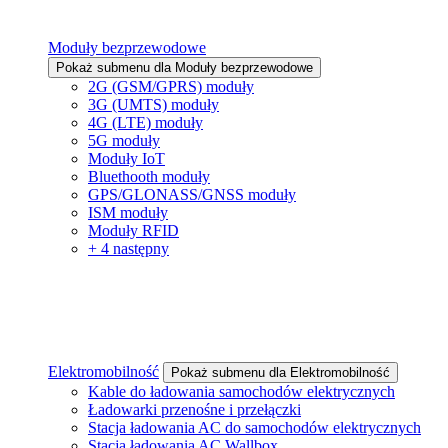
Moduły bezprzewodowe
Pokaż submenu dla Moduły bezprzewodowe
2G (GSM/GPRS) moduły
3G (UMTS) moduły
4G (LTE) moduły
5G moduły
Moduły IoT
Bluethooth moduły
GPS/GLONASS/GNSS moduły
ISM moduły
Moduły RFID
+ 4 następny
Elektromobilność
Pokaż submenu dla Elektromobilność
Kable do ładowania samochodów elektrycznych
Ładowarki przenośne i przełączki
Stacja ładowania AC do samochodów elektrycznych
Stacja ładowania AC Wallbox