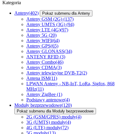
Kategoria
Anteny
(402)
Pokaż submenu dla Anteny
Anteny GSM (2G)
(137)
Anteny UMTS (3G)
(94)
Anteny LTE (4G)
(97)
Anteny 5G
(20)
Anteny WIFI
(64)
Anteny GPS
(65)
Anteny GLONASS
(34)
ANTENY RFID
(3)
Anteny Combo
(46)
Anteny CDMA
(3)
Anteny telewizyjne DVB-T2
(2)
Antena ISM
(11)
LPWAN Anteny - NB-IoT, LoRa, Sigfox, 868
MHz
(11)
Anteny ZigBee
(1)
Podstawy antenowe
(4)
Moduły bezprzewodowe
(120)
Pokaż submenu dla Moduły bezprzewodowe
2G (GSM/GPRS) moduły
(4)
3G (UMTS) moduły
(4)
4G (LTE) moduły
(72)
5G moduły
(13)