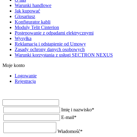
Warunki handlowe
Jak kupować
Glosariusz
Konfigurator kabli
Moduly Telit Cinterion
Postępowanie z odpadami elektrycznymi
Wysyłka
Reklamacja i odstąpienie od Umowy
Zasady ochrony danych osobowych
Warunki korzystania z usługi SECTRON NEXUS
Moje konto
Logowanie
Rejestracja
Imię i nazwisko
*
E-mail
*
Wiadomość
*