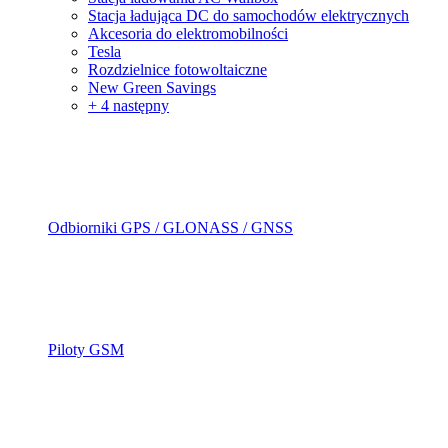
Stacja ładująca DC do samochodów elektrycznych
Akcesoria do elektromobilności
Tesla
Rozdzielnice fotowoltaiczne
New Green Savings
+ 4 następny
Odbiorniki GPS / GLONASS / GNSS
Piloty GSM