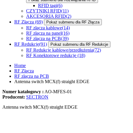
RFID tagi
(6)
CZYTNIKI RFID
(11)
AKCESORIA RFID
(2)
RF Złącza
(69)
Pokaż submenu dla RF Złącza
RF złącza kablowe
(14)
RF złącza na panel
(16)
RF złącza na PCB
(39)
RF Redukcje
(91)
Pokaż submenu dla RF Redukcje
RF Redukcje kablowe/przedłużenia
(72)
RF Konektorowe redukcje
(18)
Home
RF Złącza
RF złącza na PCB
Antenna switch MCX(f) straight EDGE
Numer katalogowy :
AO-MFES-01
Producent:
SECTRON
Antenna switch MCX(f) straight EDGE