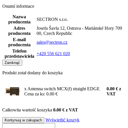
Ostatní informace
Nazwa
SECTRON s.r.o.
producenta
Adres
Josefa Šavla 12, Ostrava - Mariánské Hory 709
producenta
00, Czech Republic
E-mail
sales@sectron.cz
producenta
Telefon
+420 556 621 020
przedstawiciela
Zamknąć
Produkt zotał dodany do koszyka
x Antenna switch MCX(f) straight EDGE
0.00
€
z
Cena za ks: 0.00 €
VAT
Całkowita wartość koszyka
0.00 € z VAT
Wyświetlić koszyk
Kontynuuj w zakupach