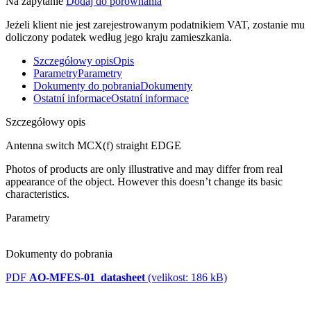
Na zapytanie
Dodaj do porównania
Jeżeli klient nie jest zarejestrowanym podatnikiem VAT, zostanie mu
doliczony podatek według jego kraju zamieszkania.
Szczegółowy opis
Opis
Parametry
Parametry
Dokumenty do pobrania
Dokumenty
Ostatní informace
Ostatní informace
Szczegółowy opis
Antenna
switch
MCX(f) straight EDGE
Photos of products are only illustrative and may differ from real
appearance of the object. However this doesn’t change its basic
characteristics.
Parametry
Dokumenty do pobrania
PDF
AO-MFES-01_datasheet
(velikost: 186 kB)