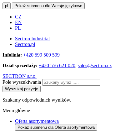
pl
Pokaż submenu dla Wersje językowe
CZ
EN
PL
Sectron Industrial
Sectron.pl
Infolinia:
+420 599 509 599
Dział sprzedaży:
+420 556 621 020
,
sales@sectron.cz
SECTRON s.r.o.
Pole wyszukiwania
Wyszukaj pozycje
Szukamy odpowiednich wyników.
Menu główne
Oferta asortymentowa
Pokaż submenu dla Oferta asortymentowa