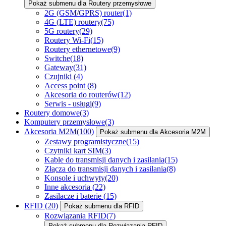
Pokaż submenu dla Routery przemysłowe
2G (GSM/GPRS) router
(1)
4G (LTE) routery
(75)
5G routery
(29)
Routery Wi-Fi
(15)
Routery ethernetowe
(9)
Switche
(18)
Gateway
(31)
Czujniki
(4)
Access point
(8)
Akcesoria do routerów
(12)
Serwis - usługi
(9)
Routery domowe
(3)
Komputery przemysłowe
(3)
Akcesoria M2M
(100)
Pokaż submenu dla Akcesoria M2M
Zestawy programistyczne
(15)
Czytniki kart SIM
(3)
Kable do transmisji danych i zasilania
(15)
Złącza do transmisji danych i zasilania
(8)
Konsole i uchwyty
(20)
Inne akcesoria
(22)
Zasilacze i baterie
(15)
RFID
(20)
Pokaż submenu dla RFID
Rozwiązania RFID
(7)
Pokaż submenu dla Rozwiązania RFID