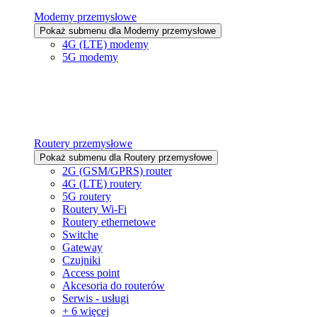
Modemy przemysłowe
Pokaż submenu dla Modemy przemysłowe
4G (LTE) modemy
5G modemy
Routery przemysłowe
Pokaż submenu dla Routery przemysłowe
2G (GSM/GPRS) router
4G (LTE) routery
5G routery
Routery Wi-Fi
Routery ethernetowe
Switche
Gateway
Czujniki
Access point
Akcesoria do routerów
Serwis - usługi
+ 6 więcej