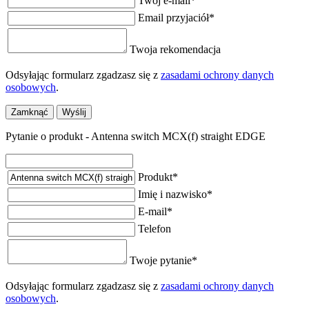
Twój e-mail
*
Email przyjaciół
*
Twoja rekomendacja
Odsyłając formularz zgadzasz się z
zasadami ochrony danych
osobowych
.
Zamknąć
Wyślij
Pytanie o produkt - Antenna switch MCX(f) straight EDGE
Produkt
*
Imię i nazwisko
*
E-mail
*
Telefon
Twoje pytanie
*
Odsyłając formularz zgadzasz się z
zasadami ochrony danych
osobowych
.