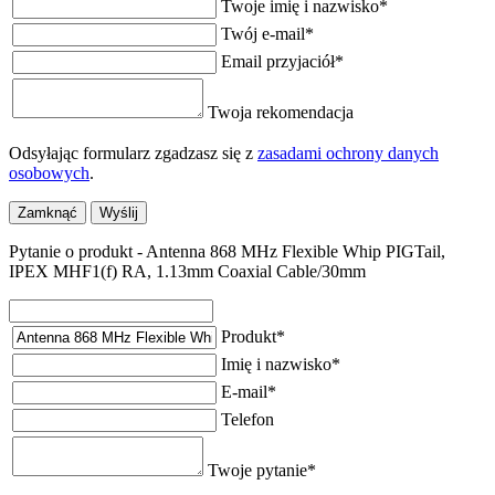
Twoje imię i nazwisko
*
Twój e-mail
*
Email przyjaciół
*
Twoja rekomendacja
Odsyłając formularz zgadzasz się z
zasadami ochrony danych
osobowych
.
Zamknąć
Wyślij
Pytanie o produkt - Antenna 868 MHz Flexible Whip PIGTail,
IPEX MHF1(f) RA, 1.13mm Coaxial Cable/30mm
Produkt
*
Imię i nazwisko
*
E-mail
*
Telefon
Twoje pytanie
*