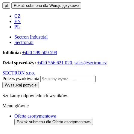
pl
Pokaż submenu dla Wersje językowe
CZ
EN
PL
Sectron Industrial
Sectron.pl
Infolinia:
+420 599 509 599
Dział sprzedaży:
+420 556 621 020
,
sales@sectron.cz
SECTRON s.r.o.
Pole wyszukiwania
Wyszukaj pozycje
Szukamy odpowiednich wyników.
Menu główne
Oferta asortymentowa
Pokaż submenu dla Oferta asortymentowa