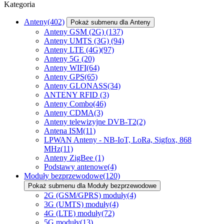
Kategoria
Anteny
(402)
Pokaż submenu dla Anteny
Anteny GSM (2G)
(137)
Anteny UMTS (3G)
(94)
Anteny LTE (4G)
(97)
Anteny 5G
(20)
Anteny WIFI
(64)
Anteny GPS
(65)
Anteny GLONASS
(34)
ANTENY RFID
(3)
Anteny Combo
(46)
Anteny CDMA
(3)
Anteny telewizyjne DVB-T2
(2)
Antena ISM
(11)
LPWAN Anteny - NB-IoT, LoRa, Sigfox, 868
MHz
(11)
Anteny ZigBee
(1)
Podstawy antenowe
(4)
Moduły bezprzewodowe
(120)
Pokaż submenu dla Moduły bezprzewodowe
2G (GSM/GPRS) moduły
(4)
3G (UMTS) moduły
(4)
4G (LTE) moduły
(72)
5G moduły
(13)