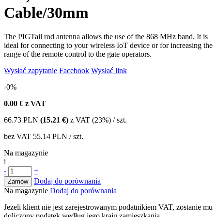
Cable/30mm
The PIGTail rod antenna allows the use of the 868 MHz band. It is
ideal for connecting to your wireless IoT device or for increasing the
range of the remote control to the gate operators.
Wysłać zapytanie
Facebook
Wysłać link
-0%
0.00
€ z VAT
66.73
PLN
(15.21 €)
z VAT (23%) / szt.
bez VAT
55.14 PLN
/ szt.
Na magazynie
i
-
+
Dodaj do porównania
Zamów
Na magazynie
Dodaj do porównania
Jeżeli klient nie jest zarejestrowanym podatnikiem VAT, zostanie mu
doliczony podatek według jego kraju zamieszkania.