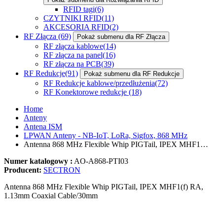
RFID tagi
(6)
CZYTNIKI RFID
(11)
AKCESORIA RFID
(2)
RF Złącza
(69)
Pokaż submenu dla RF Złącza
RF złącza kablowe
(14)
RF złącza na panel
(16)
RF złącza na PCB
(39)
RF Redukcje
(91)
Pokaż submenu dla RF Redukcje
RF Redukcje kablowe/przedłużenia
(72)
RF Konektorowe redukcje
(18)
Home
Anteny
Antena ISM
LPWAN Anteny - NB-IoT, LoRa, Sigfox, 868 MHz
Antenna 868 MHz Flexible Whip PIGTail, IPEX MHF1…
Numer katalogowy :
AO-A868-PTI03
Producent:
SECTRON
Antenna 868 MHz Flexible Whip PIGTail, IPEX MHF1(f) RA,
1.13mm Coaxial Cable/30mm