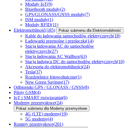
Moduły IoT
(9)
Bluethooth moduły
(2)
GPS/GLONASS/GNSS moduły
(7)
ISM moduły
(1)
Moduły RFID
(11)
Elektromobilność
(185)
Pokaż submenu dla Elektromobilność
Kable do ładowania samochodów elektrycznych
(18)
Ładowarki przenośne i przełączki
(14)
Stacja ładowania AC do samochodów
elektrycznych
(27)
Stacja ładowania AC Wallbox
(63)
Stacja ładująca DC do samochodów elektrycznych
(10)
Akcesoria do elektromobilności
(24)
Tesla
(37)
Rozdzielnice fotowoltaiczne
(1)
New Green Savings
(17)
Odbiorniki GPS / GLONASS / GNSS
(8)
Piloty GSM
(4)
IoT i SMART rozwiązania
(6)
Modemy przemysłowe
(24)
Pokaż submenu dla Modemy przemysłowe
4G (LTE) modemy
(19)
5G modemy
(4)
Routery przemysłowe
(201)