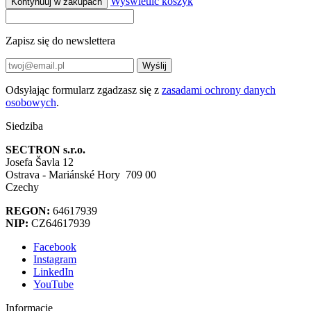
Wyświetlić koszyk
Kontynuuj w zakupach
Zapisz się do newslettera
Wyślij
Odsyłając formularz zgadzasz się z
zasadami ochrony danych
osobowych
.
Siedziba
SECTRON s.r.o.
Josefa Šavla 12
Ostrava - Mariánské Hory 709 00
Czechy
REGON:
64617939
NIP:
CZ64617939
Facebook
Instagram
LinkedIn
YouTube
Informacje