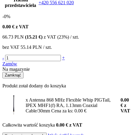
+420 556 621 020
przedstawiciela
-0%
0.00
€ z VAT
66.73
PLN
(15.21 €)
z VAT (23%) / szt.
bez VAT
55.14 PLN
/ szt.
-
+
Zamów
Na magazynie
Zamknąć
Produkt zotał dodany do koszyka
x Antenna 868 MHz Flexible Whip PIGTail,
0.00
IPEX MHF1(f) RA, 1.13mm Coaxial
€
z
Cable/30mm
Cena za ks: 0.00 €
VAT
Całkowita wartość koszyka
0.00 € z VAT