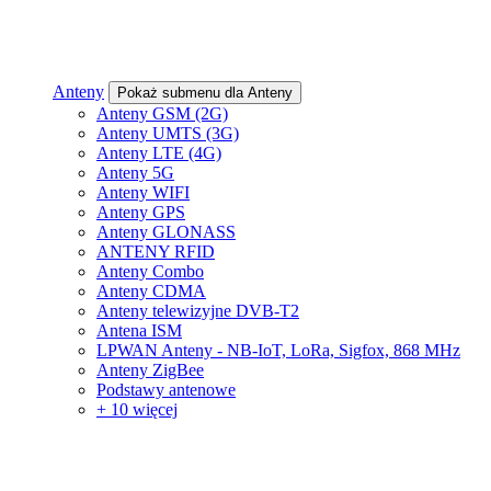
Anteny
Pokaż submenu dla Anteny
Anteny GSM (2G)
Anteny UMTS (3G)
Anteny LTE (4G)
Anteny 5G
Anteny WIFI
Anteny GPS
Anteny GLONASS
ANTENY RFID
Anteny Combo
Anteny CDMA
Anteny telewizyjne DVB-T2
Antena ISM
LPWAN Anteny - NB-IoT, LoRa, Sigfox, 868 MHz
Anteny ZigBee
Podstawy antenowe
+ 10 więcej