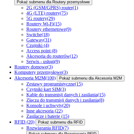
Pokaż submenu dla Routery przemysłowe
2G (GSM/GPRS) router
(1)
4G (LTE) routery
(75)
5G routery
(29)
Routery Wi-Fi
(15)
Routery ethernetowe
(9)
Switche
(18)
Gateway
(31)
Czujniki
(4)
Access point
(8)
Akcesoria do routerów
(12)
Serwis - usługi
(9)
Routery domowe
(3)
Komputery przemysłowe
(3)
Akcesoria M2M
(100)
Pokaż submenu dla Akcesoria M2M
Zestawy programistyczne
(15)
Czytniki kart SIM
(3)
Kable do transmisji danych i zasilania
(15)
Złącza do transmisji danych i zasilania
(8)
Konsole i uchwyty
(20)
Inne akcesoria
(22)
Zasilacze i baterie
(15)
RFID
(20)
Pokaż submenu dla RFID
Rozwiązania RFID
(7)
Pokaż submenu dla Rozwiązania RFID