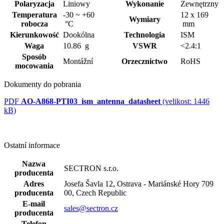
Polaryzacja
Liniowy
Wykonanie
Zewnętrzny
Temperatura
-30 ~ +60
12 x 169
Wymiary
robocza
°C
mm
Kierunkowość
Dookólna
Technologia
ISM
Waga
10.86 g
VSWR
<2.4:1
Sposób
Montážní
Orzecznictwo
RoHS
mocowania
Dokumenty do pobrania
PDF
AO-A868-PTI03_ism_antenna_datasheet
(velikost: 1446
kB)
Ostatní informace
Nazwa
SECTRON s.r.o.
producenta
Adres
Josefa Šavla 12, Ostrava - Mariánské Hory 709
producenta
00, Czech Republic
E-mail
sales@sectron.cz
producenta
Telefon