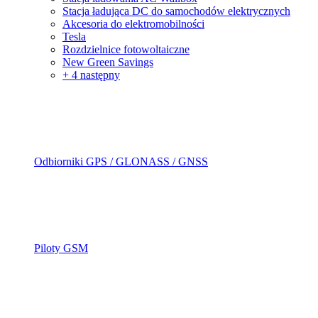
Stacja ładująca DC do samochodów elektrycznych
Akcesoria do elektromobilności
Tesla
Rozdzielnice fotowoltaiczne
New Green Savings
+ 4 następny
Odbiorniki GPS / GLONASS / GNSS
Piloty GSM