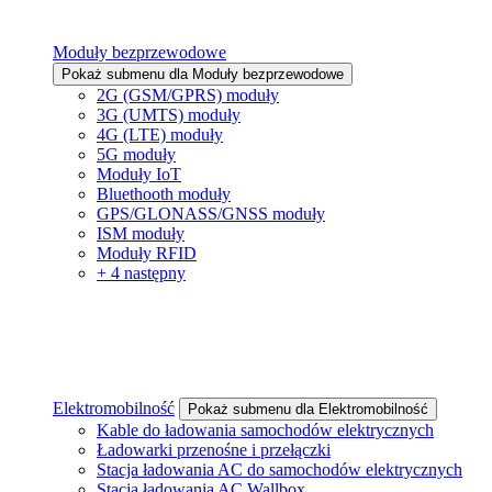
Moduły bezprzewodowe
Pokaż submenu dla Moduły bezprzewodowe
2G (GSM/GPRS) moduły
3G (UMTS) moduły
4G (LTE) moduły
5G moduły
Moduły IoT
Bluethooth moduły
GPS/GLONASS/GNSS moduły
ISM moduły
Moduły RFID
+ 4 następny
Elektromobilność
Pokaż submenu dla Elektromobilność
Kable do ładowania samochodów elektrycznych
Ładowarki przenośne i przełączki
Stacja ładowania AC do samochodów elektrycznych
Stacja ładowania AC Wallbox