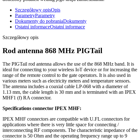
Szczegółowy opis
Opis
Parametry
Parametry
Dokumenty do pobrania
Dokumenty
Ostatní informace
Ostatní informace
Szczegółowy opis
Rod antenna 868 MHz PIGTail
The PIGTail rod antenna allows the use of the 868 MHz band. It is
ideal for connecting to your wireless
IoT
device or for increasing the
range of the remote control to the gate operators. It is also used in
various meters such as electricity meters and temperature sensors.
The antenna includes a coaxial cable LP-068 with a diameter of
1.13 mm, the cable length is 30 mm and is terminated with an IPEX
MHF1 (f) RA connector.
Specifications connector
IPEX MHF
:
IPEX MHF connectors are compatible with U.FL connectors for
applications where there is very little space for connecting /
interconnecting RF components. The characteristic impedance of the
connector is 50 Ohm and the operating frequency range up to 9