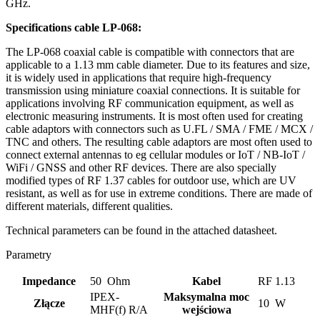
GHz.
Specifications cable
LP-068
:
The LP-068 coaxial cable is compatible with connectors that are
applicable to a 1.13 mm cable diameter. Due to its features and size,
it is widely used in applications that require high-frequency
transmission using miniature coaxial connections. It is suitable for
applications involving RF communication equipment, as well as
electronic measuring instruments. It is most often used for creating
cable adaptors with connectors such as U.FL / SMA / FME / MCX /
TNC and others. The resulting cable adaptors are most often used to
connect external antennas to eg cellular modules or
IoT
/ NB-
IoT
/
WiFi
/ GNSS and other RF devices. There are also specially
modified types of RF 1.37 cables for outdoor use, which are UV
resistant, as well as for use in extreme conditions. There are made of
different materials, different qualities.
Technical parameters can be found in the attached datasheet.
Parametry
Impedance
50 Ohm
Kabel
RF 1.13
IPEX-
Maksymalna moc
Złącze
10 W
MHF(f) R/A
wejściowa