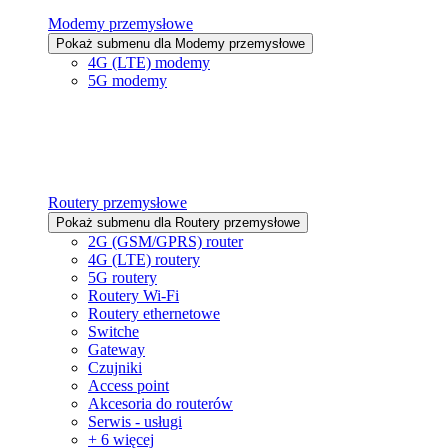
Modemy przemysłowe
Pokaż submenu dla Modemy przemysłowe
4G (LTE) modemy
5G modemy
Routery przemysłowe
Pokaż submenu dla Routery przemysłowe
2G (GSM/GPRS) router
4G (LTE) routery
5G routery
Routery Wi-Fi
Routery ethernetowe
Switche
Gateway
Czujniki
Access point
Akcesoria do routerów
Serwis - usługi
+ 6 więcej