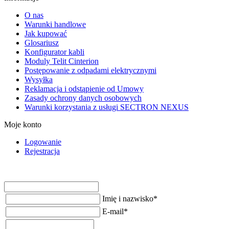
O nas
Warunki handlowe
Jak kupować
Glosariusz
Konfigurator kabli
Moduly Telit Cinterion
Postępowanie z odpadami elektrycznymi
Wysyłka
Reklamacja i odstąpienie od Umowy
Zasady ochrony danych osobowych
Warunki korzystania z usługi SECTRON NEXUS
Moje konto
Logowanie
Rejestracja
Imię i nazwisko
*
E-mail
*